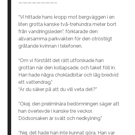
————————–
“Vi hittade hans kropp mot bergväggen i en
liten grotta kanske två-trehundra meter bort
från vandringsleden”, förklarade den
allvarsamma parkvakten för den otröstligt
gråtande kvinnan i telefonen.
“Om vi förstått det rätt utforskade han
grottan när den kollapsade, och taket föll in.
Han hade några chokladbitar och låg bredvid
ett vattendrag.”
“Är du säker på att du vill veta det?”
“Okej, den preliminära bedömningen säger att
han överlevde i kanske tre veckor.
Dödsorsaken är svält och nedkylning.”
“Nej, det hade han inte kunnat göra. Han var