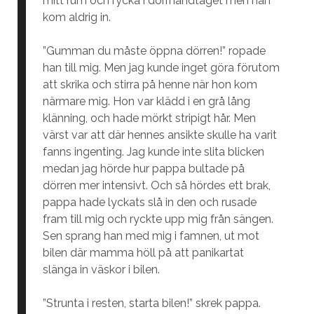
mitt rum och rycka i dörrhandtaget men han
kom aldrig in.
”Gumman du måste öppna dörren!” ropade
han till mig. Men jag kunde inget göra förutom
att skrika och stirra på henne när hon kom
närmare mig. Hon var klädd i en grå lång
klänning, och hade mörkt stripigt hår. Men
värst var att där hennes ansikte skulle ha varit
fanns ingenting. Jag kunde inte slita blicken
medan jag hörde hur pappa bultade på
dörren mer intensivt. Och så hördes ett brak,
pappa hade lyckats slå in den och rusade
fram till mig och ryckte upp mig från sängen.
Sen sprang han med mig i famnen, ut mot
bilen där mamma höll på att panikartat
slänga in väskor i bilen.
”Strunta i resten, starta bilen!” skrek pappa.