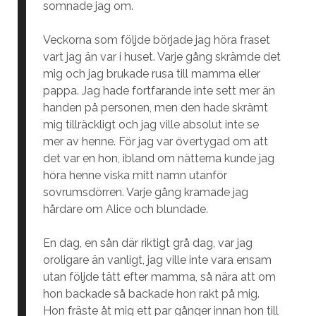
somnade jag om.
Veckorna som följde började jag höra fraset
vart jag än var i huset. Varje gång skrämde det
mig och jag brukade rusa till mamma eller
pappa. Jag hade fortfarande inte sett mer än
handen på personen, men den hade skrämt
mig tillräckligt och jag ville absolut inte se
mer av henne. För jag var övertygad om att
det var en hon, ibland om nätterna kunde jag
höra henne viska mitt namn utanför
sovrumsdörren. Varje gång kramade jag
hårdare om Alice och blundade.
En dag, en sån där riktigt grå dag, var jag
oroligare än vanligt, jag ville inte vara ensam
utan följde tätt efter mamma, så nära att om
hon backade så backade hon rakt på mig.
Hon fräste åt mig ett par gånger innan hon till