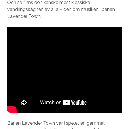
Och så finns den kanske mest klassiska
vandringssägnen av alla – den om musiken i banan
Lavender Town.
Banan Lavender Town var i spelet en gammal