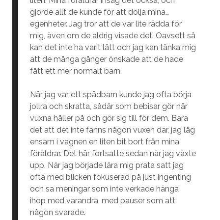
liten. Mina föräldrar insåg det också, och
gjorde allt de kunde för att dölja mina…
egenheter. Jag tror att de var lite rädda för
mig, även om de aldrig visade det. Oavsett så
kan det inte ha varit lätt och jag kan tänka mig
att de många gånger önskade att de hade
fått ett mer normalt barn.
När jag var ett spädbarn kunde jag ofta börja
jollra och skratta, sådär som bebisar gör när
vuxna håller på och gör sig till för dem. Bara
det att det inte fanns någon vuxen där, jag låg
ensam i vagnen en liten bit bort från mina
föräldrar. Det här fortsatte sedan när jag växte
upp. När jag började lära mig prata satt jag
ofta med blicken fokuserad på just ingenting
och sa meningar som inte verkade hänga
ihop med varandra, med pauser som att
någon svarade.