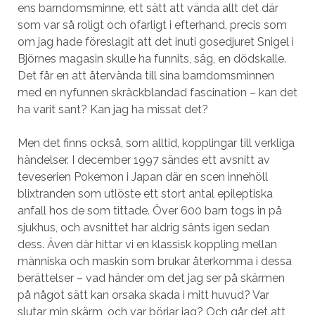
ens barndomsminne, ett sätt att vända allt det där
som var så roligt och ofarligt i efterhand, precis som
om jag hade föreslagit att det inuti gosedjuret Snigel i
Björnes magasin skulle ha funnits, säg, en dödskalle.
Det får en att återvända till sina barndomsminnen
med en nyfunnen skräckblandad fascination – kan det
ha varit sant? Kan jag ha missat det?
Men det finns också, som alltid, kopplingar till verkliga
händelser. I december 1997 sändes ett avsnitt av
teveserien Pokemon i Japan där en scen innehöll
blixtranden som utlöste ett stort antal epileptiska
anfall hos de som tittade. Över 600 barn togs in på
sjukhus, och avsnittet har aldrig sänts igen sedan
dess. Även där hittar vi en klassisk koppling mellan
människa och maskin som brukar återkomma i dessa
berättelser – vad händer om det jag ser på skärmen
på något sätt kan orsaka skada i mitt huvud? Var
slutar min skärm, och var börjar jag? Och går det att