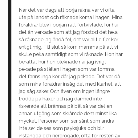
När det var dags att börja räkna var vi ofta
ute på landet och räknade korna i hagen. Mina
föräldrar blev i början rätt förtvivlade, för hur
det än verkade som att jag förstod det hela
så räknade jag ändå fel, det var alltid fler kor
enligt mig. Till slut så kom mamma på att vi
skulle peka samtidigt som vi räknade. Hon har
berättat hur hon bleknade när jag ivrigt
pekade på ställen i hagen som var tomma,
det fanns inga kor där jag pekade. Det var då
som mina föräldrar insåg det med klarhet, att
jag såg saker. Och även om ingen längre
trodde på häxor och jag därmed inte
riskerade att brännas på bål så var det en
annan utgång som skrämde dem minst lika
mycket. Personer som ser sånt som andra
inte ser, de ses som psyksjuka och blir
instängda och nerdrogade, ofta för resten av