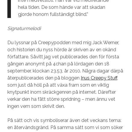
inte medvetslös. Han var vid medvetande
hela tiden. De som hände var att skadan
gjorde honom fullständigt blind.”
Signaturmelodi
Du lyssnar på Creepypodden med mig Jack Werner,
och historien du nyss hörde är skriven av en okänd
författare. Såvitt jag vet publicerades den för första
gången anonymt på 4chan på lördagen den 18
september, klockan 23.53, år 2010. Några dagar därpå
återpublicerades den på bloggen
Inus Creepy Stuff
,
som just då höll på att växa fram som en viktig
knytpunkt inom skräckgenren på internet. Därefter
verkar den ha fått större spridning – men ännu vet
ingen vem som skrivit den.
På sätt och vis symboliserar även det veckans tema:
en återvändsgränd. På samma sätt som vi som söker