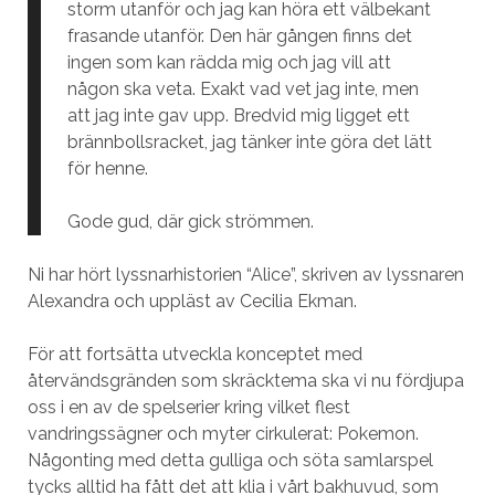
storm utanför och jag kan höra ett välbekant
frasande utanför. Den här gången finns det
ingen som kan rädda mig och jag vill att
någon ska veta. Exakt vad vet jag inte, men
att jag inte gav upp. Bredvid mig ligget ett
brännbollsracket, jag tänker inte göra det lätt
för henne.
Gode gud, där gick strömmen.
Ni har hört lyssnarhistorien “Alice”, skriven av lyssnaren
Alexandra och uppläst av Cecilia Ekman.
För att fortsätta utveckla konceptet med
återvändsgränden som skräcktema ska vi nu fördjupa
oss i en av de spelserier kring vilket flest
vandringssägner och myter cirkulerat: Pokemon.
Någonting med detta gulliga och söta samlarspel
tycks alltid ha fått det att klia i vårt bakhuvud, som