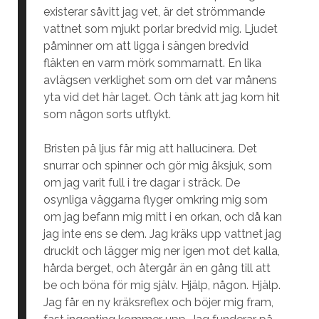
existerar såvitt jag vet, är det strömmande
vattnet som mjukt porlar bredvid mig. Ljudet
påminner om att ligga i sängen bredvid
fläkten en varm mörk sommarnatt. En lika
avlägsen verklighet som om det var månens
yta vid det här laget. Och tänk att jag kom hit
som någon sorts utflykt.
Bristen på ljus får mig att hallucinera. Det
snurrar och spinner och gör mig åksjuk, som
om jag varit full i tre dagar i sträck. De
osynliga väggarna flyger omkring mig som
om jag befann mig mitt i en orkan, och då kan
jag inte ens se dem. Jag kräks upp vattnet jag
druckit och lägger mig ner igen mot det kalla,
hårda berget, och återgår än en gång till att
be och böna för mig själv. Hjälp, någon. Hjälp.
Jag får en ny kräksreflex och böjer mig fram,