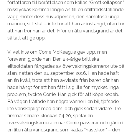
författaren till berättelsen som kallas “Grottkollapsen”
misslyckas komma längre än till en otillfredsställande
vägg möter dess huvudperson, den namnlösa unga
mannen, sitt slut – inte för att han är instängd, utan för
att han tror han är det. Inför en återvändsgränd är det
så lätt att ge upp.
Vi vet inte om Corrie McKeague gav upp, men
försvann gjorde han. Den 23-årige brittiska
elitsoldaten fångades av övervakningskameror ute på
stan, natten den 24 september 2016. Han hade haft
en fin kväll, trots att han avvisats från baren där han
hade hängt för att han fått i sig lite för mycket. Inga
problem, tyckte Corrie. Han gick för att köpa kebab.
På vägen träffade han några vänner i en bil, tjafsade
lite vänskapligt med dem, och gick sedan vidare. Tre
timmar senare, klockan 04.20, spelar en
övervakningskamera in när Corrie passerar och går in i
en liten återvändsgränd som kallas “hästskon” – den