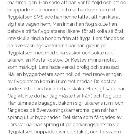
mamma igen. Han sade att han var förföljd och att de
knappade in på honom, och när han kom fram till
flygplatsen SMS:ade han henne lättat att han klarat
sig hela vägen hem. Men innan han flög skulle han
behöva träffa flygplatsens läkare, för att kolla så örat
inte skulle hindra honom från att flyga. Lars fångades
på övervakningskamerorna när han gick in på
flygplatsen med med sina väskor och sökte upp
läkaren, en Kosta Kostov. Dr. Kostev minns mötet
som märkligt. Lars hade verkat orolig och stressad.
När en byggarbetare som höll på med renoveringen
av flygplatsen kom in i rummet medan Dr. Kostev
undersökte Lars började han skaka. Plötsligt sade han:
“Jag vill inte dö här. Jag måste härifrån”, och flög upp.
Han lämnade bagaget bakom sig i läkarens rum, och
fångades på övervakningskamerorna igen när han
sprang ut ur byggnaden. Det sista som fångades av
Lars var när han sprang ut på parkeringsplatsen vid
flygplatsen, hoppade över ett staket, och försvann i