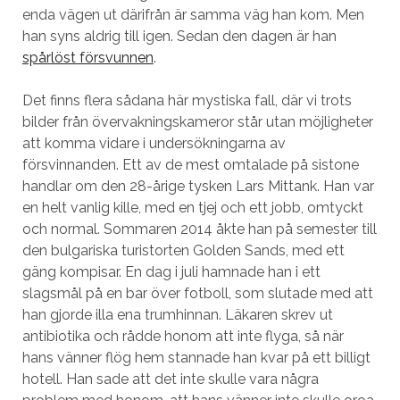
enda vägen ut därifrån är samma väg han kom. Men
han syns aldrig till igen. Sedan den dagen är han
spårlöst försvunnen
.
Det finns flera sådana här mystiska fall, där vi trots
bilder från övervakningskameror står utan möjligheter
att komma vidare i undersökningarna av
försvinnanden. Ett av de mest omtalade på sistone
handlar om den 28-årige tysken Lars Mittank. Han var
en helt vanlig kille, med en tjej och ett jobb, omtyckt
och normal. Sommaren 2014 åkte han på semester till
den bulgariska turistorten Golden Sands, med ett
gäng kompisar. En dag i juli hamnade han i ett
slagsmål på en bar över fotboll, som slutade med att
han gjorde illa ena trumhinnan. Läkaren skrev ut
antibiotika och rådde honom att inte flyga, så när
hans vänner flög hem stannade han kvar på ett billigt
hotell. Han sade att det inte skulle vara några