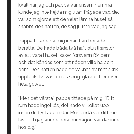
kväll när jag och pappa var ensam hemma
kunde jag inte hejda mig utan frågade vad det
var som gjorde att de velat lämna huset så
snabbt den natten, de såg ju inte vad jag såg.
Pappa tittade på mig innan han började
berätta. De hade båda två haft olustkänslor
av att vara i huset, saker försvann för dem
och det kändes som att någon ville ha bort
dem. Den natten hade de vaknat av mitt skrik,
upptäckt knivar i deras säng, glassplitter över
hela golvet.
”Men det värsta,” pappa tittade på mig. ”Ditt
rum hade inget lås, det hade vi kollat upp
innan du flyttade in där. Men ändå var ditt rum
låst och jag kunde höra hur någon var där inne
hos dig.”