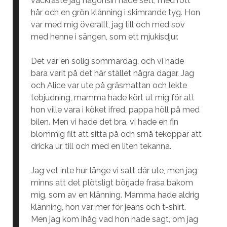
vackraste jag någonsin hade sett, med rött
hår och en grön klänning i skimrande tyg. Hon
var med mig överallt, jag till och med sov
med henne i sängen, som ett mjukisdjur.
Det var en solig sommardag, och vi hade
bara varit på det här stället några dagar. Jag
och Alice var ute på gräsmattan och lekte
tebjudning, mamma hade kört ut mig för att
hon ville vara i köket ifred, pappa höll på med
bilen. Men vi hade det bra, vi hade en fin
blommig filt att sitta på och små tekoppar att
dricka ur, till och med en liten tekanna.
Jag vet inte hur länge vi satt där ute, men jag
minns att det plötsligt började frasa bakom
mig, som av en klänning. Mamma hade aldrig
klänning, hon var mer för jeans och t-shirt.
Men jag kom ihåg vad hon hade sagt, om jag