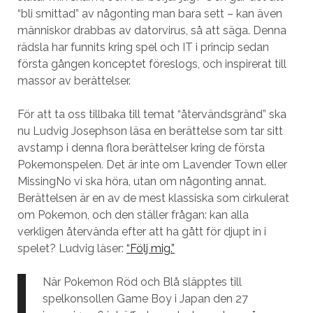
“bli smittad” av någonting man bara sett – kan även
människor drabbas av datorvirus, så att säga. Denna
rädsla har funnits kring spel och IT i princip sedan
första gången konceptet föreslogs, och inspirerat till
massor av berättelser.
För att ta oss tillbaka till temat “återvändsgränd” ska
nu Ludvig Josephson läsa en berättelse som tar sitt
avstamp i denna flora berättelser kring de första
Pokemonspelen. Det är inte om Lavender Town eller
MissingNo vi ska höra, utan om någonting annat.
Berättelsen är en av de mest klassiska som cirkulerat
om Pokemon, och den ställer frågan: kan alla
verkligen återvända efter att ha gått för djupt in i
spelet? Ludvig läser:
“Följ mig.”
När Pokemon Röd och Blå släpptes till
spelkonsollen Game Boy i Japan den 27