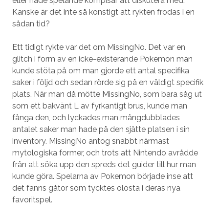
eller hade spelande kompisar att diskutera med.
Kanske är det inte så konstigt att rykten frodas i en
sådan tid?
Ett tidigt rykte var det om MissingNo. Det var en
glitch i form av en icke-existerande Pokemon man
kunde stöta på om man gjorde ett antal specifika
saker i följd och sedan rörde sig på en väldigt specifik
plats. När man då mötte MissingNo, som bara såg ut
som ett bakvänt L av fyrkantigt brus, kunde man
fånga den, och lyckades man mångdubblades
antalet saker man hade på den sjätte platsen i sin
inventory. MissingNo antog snabbt närmast
mytologiska former, och trots att Nintendo avrådde
från att söka upp den spreds det guider till hur man
kunde göra. Spelarna av Pokemon började inse att
det fanns gåtor som tycktes olösta i deras nya
favoritspel.