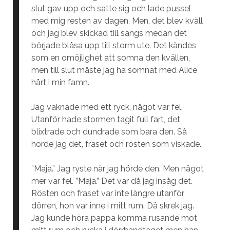
slut gav upp och satte sig och lade pussel
med mig resten av dagen. Men, det blev kväll
och jag blev skickad till sängs medan det
började blåsa upp till storm ute. Det kändes
som en omöjlighet att somna den kvällen,
men till slut måste jag ha somnat med Alice
hårt i min famn.
Jag vaknade med ett ryck, något var fel.
Utanför hade stormen tagit full fart, det
blixtrade och dundrade som bara den. Så
hörde jag det, fraset och rösten som viskade.
”Maja.” Jag ryste när jag hörde den. Men något
mer var fel. ”Maja.” Det var då jag insåg det.
Rösten och fraset var inte längre utanför
dörren, hon var inne i mitt rum. Då skrek jag.
Jag kunde höra pappa komma rusande mot