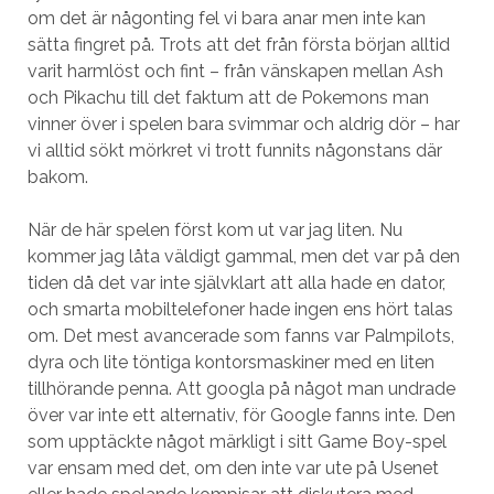
om det är någonting fel vi bara anar men inte kan
sätta fingret på. Trots att det från första början alltid
varit harmlöst och fint – från vänskapen mellan Ash
och Pikachu till det faktum att de Pokemons man
vinner över i spelen bara svimmar och aldrig dör – har
vi alltid sökt mörkret vi trott funnits någonstans där
bakom.
När de här spelen först kom ut var jag liten. Nu
kommer jag låta väldigt gammal, men det var på den
tiden då det var inte självklart att alla hade en dator,
och smarta mobiltelefoner hade ingen ens hört talas
om. Det mest avancerade som fanns var Palmpilots,
dyra och lite töntiga kontorsmaskiner med en liten
tillhörande penna. Att googla på något man undrade
över var inte ett alternativ, för Google fanns inte. Den
som upptäckte något märkligt i sitt Game Boy-spel
var ensam med det, om den inte var ute på Usenet