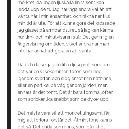
mörkret, där ingen ljuskälla finns som kan
ladda upp dem. Jag har inga andra val än att
vänta här, i min ensamhet, och räkna ner tills
min tid är ute. För att kunna göra det krossade
jag glaset på armbandsuret, så jag kan känna
hur tim- och minutvisaren står. Det ger mig en
fingervisning om tiden, vilket är bra när man
inte har annat att göra än att vänta.
Då och då ser jag en liten ljusglimt, som om
det var en vilsekommen foton som flög
igenom svärtan och slog emot min näthinna,
eller en partikel på väg genom jorden, men
annars är det tomt. Det är bara tomma löften
som spricker lika snabbt som de dyker upp.
Det måste vara så att mörkret långsamt får
mig att förlora förståndet. Åtminstone känns
det så. Det enda som finns, som på riktigt