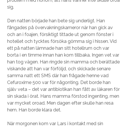
problem med honom, att hans vänner inte skulle oroa
sig.
Den natten började han bete sig underligt. Han
fångades på övervakningskameror när han gick av
och an i foajen, försiktigt tittade ut genom fönster i
hotellet och tycktes försöka gömma sig i hissen. Vid
ett på natten lämnade han sitt hotellrum och var
borta i en timme innan han kom tillbaka. Ingen vet var
han tog vägen. Han ringde sin mamma och berättade
viskande att han var förföljd, och skickade senare
samma natt ett SMS där han frågade henne vad
Cefuroxime 500 var för någonting. Det borde han
själv veta – det var antibiotikan han fått av läkaren för
sin skada i örat. Hans mamma förstod ingenting, men
var mycket oroad. Men dagen efter skulle han resa
hem. Han borde klara det.
När morgonen kom var Lars i kontakt med sin