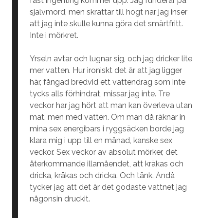
fast ingenting kommer upp. Jag funderar på
självmord, men skrattar till högt när jag inser
att jag inte skulle kunna göra det smärtfritt.
Inte i mörkret.
Yrseln avtar och lugnar sig, och jag dricker lite
mer vatten. Hur ironiskt det är att jag ligger
här, fångad bredvid ett vattendrag som inte
tycks alls förhindrat, missar jag inte. Tre
veckor har jag hört att man kan överleva utan
mat, men med vatten. Om man då räknar in
mina sex energibars i ryggsäcken borde jag
klara mig i upp till en månad, kanske sex
veckor. Sex veckor av absolut mörker, det
återkommande illamåendet, att kräkas och
dricka, kräkas och dricka. Och tänk. Ändå
tycker jag att det är det godaste vattnet jag
någonsin druckit.