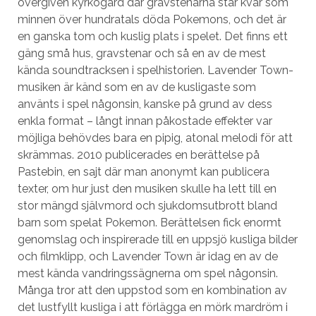
övergiven kyrkogård där gravstenarna står kvar som
minnen över hundratals döda Pokemons, och det är
en ganska tom och kuslig plats i spelet. Det finns ett
gäng små hus, gravstenar och så en av de mest
kända soundtracksen i spelhistorien. Lavender Town-
musiken är känd som en av de kusligaste som
använts i spel någonsin, kanske på grund av dess
enkla format – långt innan påkostade effekter var
möjliga behövdes bara en pipig, atonal melodi för att
skrämmas. 2010 publicerades en berättelse på
Pastebin, en sajt där man anonymt kan publicera
texter, om hur just den musiken skulle ha lett till en
stor mängd självmord och sjukdomsutbrott bland
barn som spelat Pokemon. Berättelsen fick enormt
genomslag och inspirerade till en uppsjö kusliga bilder
och filmklipp, och Lavender Town är idag en av de
mest kända vandringssägnerna om spel någonsin.
Många tror att den uppstod som en kombination av
det lustfyllt kusliga i att förlägga en mörk mardröm i