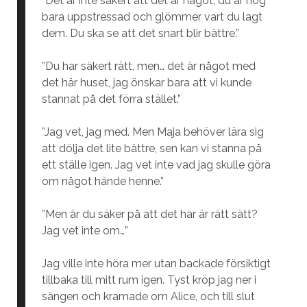
”Det är inte säkert att det är något, du är nog
bara uppstressad och glömmer vart du lagt
dem. Du ska se att det snart blir bättre.”
”Du har säkert rätt, men… det är något med
det här huset, jag önskar bara att vi kunde
stannat på det förra stället.”
”Jag vet, jag med. Men Maja behöver lära sig
att dölja det lite bättre, sen kan vi stanna på
ett ställe igen. Jag vet inte vad jag skulle göra
om något hände henne.”
”Men är du säker på att det här är rätt sätt?
Jag vet inte om…”
Jag ville inte höra mer utan backade försiktigt
tillbaka till mitt rum igen. Tyst kröp jag ner i
sängen och kramade om Alice, och till slut