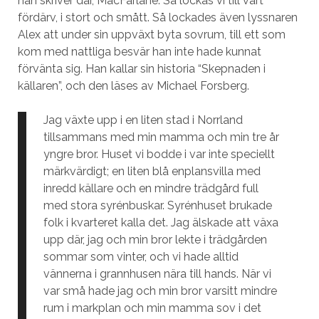
han skriver där, MacFarlane. Så lockas vi till vårt
fördärv, i stort och smått. Så lockades även lyssnaren
Alex att under sin uppväxt byta sovrum, till ett som
kom med nattliga besvär han inte hade kunnat
förvänta sig. Han kallar sin historia “Skepnaden i
källaren”, och den läses av Michael Forsberg.
Jag växte upp i en liten stad i Norrland
tillsammans med min mamma och min tre år
yngre bror. Huset vi bodde i var inte speciellt
märkvärdigt; en liten blå enplansvilla med
inredd källare och en mindre trädgård full
med stora syrénbuskar. Syrénhuset brukade
folk i kvarteret kalla det. Jag älskade att växa
upp där, jag och min bror lekte i trädgården
sommar som vinter, och vi hade alltid
vännerna i grannhusen nära till hands. När vi
var små hade jag och min bror varsitt mindre
rum i markplan och min mamma sov i det