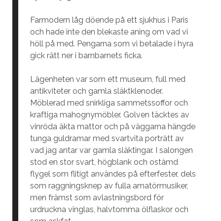
Farmodern låg döende på ett sjukhus i Paris
och hade inte den blekaste aning om vad vi
höll på med. Pengarna som vi betalade i hyra
gick rätt ner i barnbarnets ficka.
Lägenheten var som ett museum, full med
antikviteter och gamla släktklenoder.
Möblerad med snirkliga sammetssoffor och
kraftiga mahognymöbler. Golven täcktes av
vinröda äkta mattor och på väggarna hängde
tunga guldramar med svartvita porträtt av
vad jag antar var gamla släktingar. I salongen
stod en stor svart, högblank och ostämd
flygel som flitigt användes på efterfester, dels
som raggningsknep av fulla amatörmusiker,
men främst som avlastningsbord för
urdruckna vinglas, halvtomma ölflaskor och