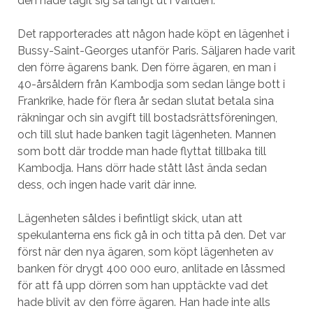
den hade tagit sig så långt ut i världen.
Det rapporterades att någon hade köpt en lägenhet i
Bussy-Saint-Georges utanför Paris. Säljaren hade varit
den förre ägarens bank. Den förre ägaren, en man i
40-årsåldern från Kambodja som sedan länge bott i
Frankrike, hade för flera år sedan slutat betala sina
räkningar och sin avgift till bostadsrättsföreningen,
och till slut hade banken tagit lägenheten. Mannen
som bott där trodde man hade flyttat tillbaka till
Kambodja. Hans dörr hade stått låst ända sedan
dess, och ingen hade varit där inne.
Lägenheten såldes i befintligt skick, utan att
spekulanterna ens fick gå in och titta på den. Det var
först när den nya ägaren, som köpt lägenheten av
banken för drygt 400 000 euro, anlitade en låssmed
för att få upp dörren som han upptäckte vad det
hade blivit av den förre ägaren. Han hade inte alls