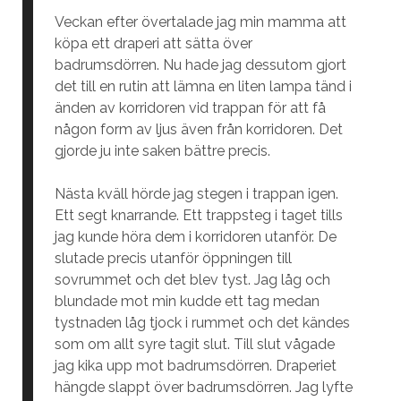
Veckan efter övertalade jag min mamma att
köpa ett draperi att sätta över
badrumsdörren. Nu hade jag dessutom gjort
det till en rutin att lämna en liten lampa tänd i
änden av korridoren vid trappan för att få
någon form av ljus även från korridoren. Det
gjorde ju inte saken bättre precis.
Nästa kväll hörde jag stegen i trappan igen.
Ett segt knarrande. Ett trappsteg i taget tills
jag kunde höra dem i korridoren utanför. De
slutade precis utanför öppningen till
sovrummet och det blev tyst. Jag låg och
blundade mot min kudde ett tag medan
tystnaden låg tjock i rummet och det kändes
som om allt syre tagit slut. Till slut vågade
jag kika upp mot badrumsdörren. Draperiet
hängde slappt över badrumsdörren. Jag lyfte