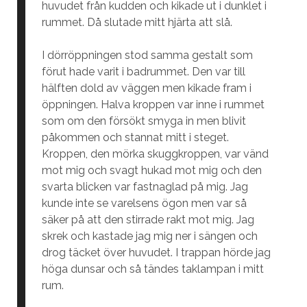
huvudet från kudden och kikade ut i dunklet i
rummet. Då slutade mitt hjärta att slå.
I dörröppningen stod samma gestalt som
förut hade varit i badrummet. Den var till
hälften dold av väggen men kikade fram i
öppningen. Halva kroppen var inne i rummet
som om den försökt smyga in men blivit
påkommen och stannat mitt i steget.
Kroppen, den mörka skuggkroppen, var vänd
mot mig och svagt hukad mot mig och den
svarta blicken var fastnaglad på mig. Jag
kunde inte se varelsens ögon men var så
säker på att den stirrade rakt mot mig. Jag
skrek och kastade jag mig ner i sängen och
drog täcket över huvudet. I trappan hörde jag
höga dunsar och så tändes taklampan i mitt
rum.