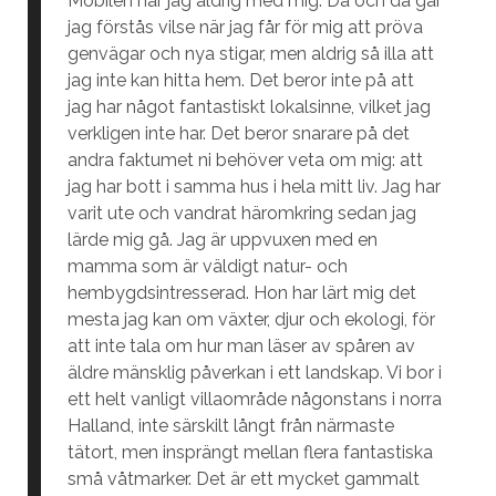
Mobilen har jag aldrig med mig. Då och då går
jag förstås vilse när jag får för mig att pröva
genvägar och nya stigar, men aldrig så illa att
jag inte kan hitta hem. Det beror inte på att
jag har något fantastiskt lokalsinne, vilket jag
verkligen inte har. Det beror snarare på det
andra faktumet ni behöver veta om mig: att
jag har bott i samma hus i hela mitt liv. Jag har
varit ute och vandrat häromkring sedan jag
lärde mig gå. Jag är uppvuxen med en
mamma som är väldigt natur- och
hembygdsintresserad. Hon har lärt mig det
mesta jag kan om växter, djur och ekologi, för
att inte tala om hur man läser av spåren av
äldre mänsklig påverkan i ett landskap. Vi bor i
ett helt vanligt villaområde någonstans i norra
Halland, inte särskilt långt från närmaste
tätort, men insprängt mellan flera fantastiska
små våtmarker. Det är ett mycket gammalt