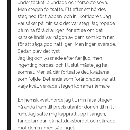
under täcket, blundade och försökte sova.
Men stegen fortsatte. Ett efter ett hördes
steg ned för trappan, och in i korridoren. Jag
var säker på min sak: det var steg. Jag ropade
på mina föräldrar igen, för att se om det
kanske ändå var någon av dem som kom ner
för att säga god natt igen. Men ingen svarade.
Sedan blev det tyst.
Jag låg och lyssnade efter fler ljud, men
ingenting hördes, och till slut måste jag ha
somnat. Men så där fortsatte det, kvällarna
som följde. Det enda som förändrades var att
varje kväll verkade stegen komma närmare.
En hemsk kväll hörde jag till min fasa stegen
nå ända fram till precis utanför dörren till mitt
rum. Jag satte mig käpprätt upp i sängen,
tände lampan på nattduksbordet och stirrade
mot dörren, men såg inget.