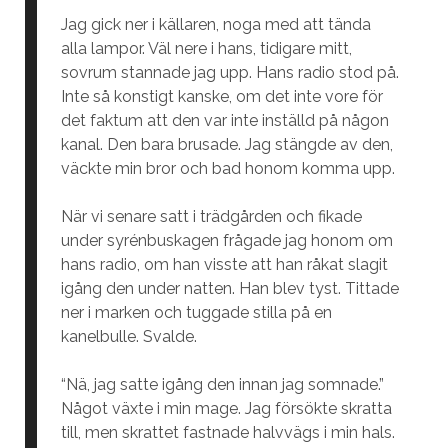
Jag gick ner i källaren, noga med att tända
alla lampor. Väl nere i hans, tidigare mitt,
sovrum stannade jag upp. Hans radio stod på.
Inte så konstigt kanske, om det inte vore för
det faktum att den var inte inställd på någon
kanal. Den bara brusade. Jag stängde av den,
väckte min bror och bad honom komma upp.
När vi senare satt i trädgården och fikade
under syrénbuskagen frågade jag honom om
hans radio, om han visste att han råkat slagit
igång den under natten. Han blev tyst. Tittade
ner i marken och tuggade stilla på en
kanelbulle. Svalde.
“Nä, jag satte igång den innan jag somnade.”
Något växte i min mage. Jag försökte skratta
till, men skrattet fastnade halvvägs i min hals.