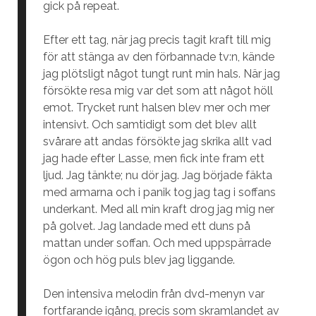
gick på repeat.
Efter ett tag, när jag precis tagit kraft till mig
för att stänga av den förbannade tv:n, kände
jag plötsligt något tungt runt min hals. När jag
försökte resa mig var det som att något höll
emot. Trycket runt halsen blev mer och mer
intensivt. Och samtidigt som det blev allt
svårare att andas försökte jag skrika allt vad
jag hade efter Lasse, men fick inte fram ett
ljud. Jag tänkte; nu dör jag. Jag började fäkta
med armarna och i panik tog jag tag i soffans
underkant. Med all min kraft drog jag mig ner
på golvet. Jag landade med ett duns på
mattan under soffan. Och med uppspärrade
ögon och hög puls blev jag liggande.
Den intensiva melodin från dvd-menyn var
fortfarande igång, precis som skramlandet av