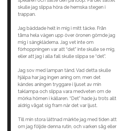
spelaren och satte den på loop. På det sättet
skulle jag slippa höra de hemska stegen i
trappan.
Jag bäddade helt in mig i mitt täcke. Från
tårna hela vägen upp över öronen gömde jag
mig i sängkläderna. Jag vet inte om
förhoppningen var att “det” inte skulle se mig,
eller att jag i alla fall skulle slippa se “det”.
Jag sov med lampan tänd. Vad detta skulle
hjälpa har jag ingen aning om, men det
kändes aningen tryggare i ljuset av min
taklampa och slippa vara medveten om de
mörka hörnen i källaren. “Det” hade ju trots allt
aldrig vågat sig fram när det var ljust.
Till min stora lättnad märkte jag med tiden att
om jag följde denna rutin, och varken såg eller