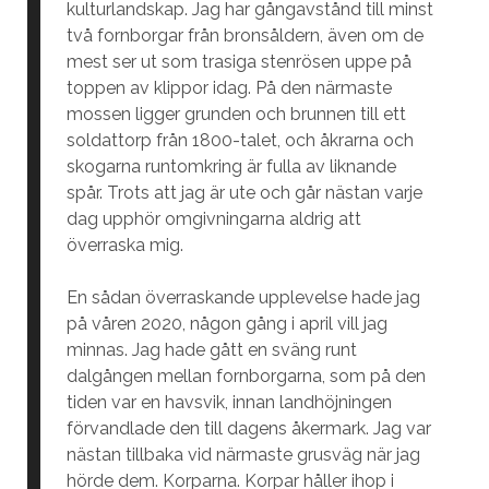
kulturlandskap. Jag har gångavstånd till minst
två fornborgar från bronsåldern, även om de
mest ser ut som trasiga stenrösen uppe på
toppen av klippor idag. På den närmaste
mossen ligger grunden och brunnen till ett
soldattorp från 1800-talet, och åkrarna och
skogarna runtomkring är fulla av liknande
spår. Trots att jag är ute och går nästan varje
dag upphör omgivningarna aldrig att
överraska mig.
En sådan överraskande upplevelse hade jag
på våren 2020, någon gång i april vill jag
minnas. Jag hade gått en sväng runt
dalgången mellan fornborgarna, som på den
tiden var en havsvik, innan landhöjningen
förvandlade den till dagens åkermark. Jag var
nästan tillbaka vid närmaste grusväg när jag
hörde dem. Korparna. Korpar håller ihop i