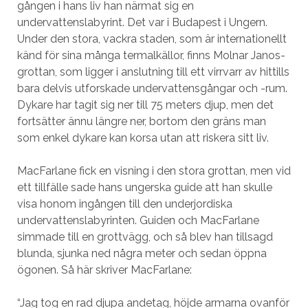
gången i hans liv han närmat sig en
undervattenslabyrint. Det var i Budapest i Ungern.
Under den stora, vackra staden, som är internationellt
känd för sina många termalkällor, finns Molnar Janos-
grottan, som ligger i anslutning till ett virrvarr av hittills
bara delvis utforskade undervattensgångar och -rum.
Dykare har tagit sig ner till 75 meters djup, men det
fortsätter ännu längre ner, bortom den gräns man
som enkel dykare kan korsa utan att riskera sitt liv.
MacFarlane fick en visning i den stora grottan, men vid
ett tillfälle sade hans ungerska guide att han skulle
visa honom ingången till den underjordiska
undervattenslabyrinten. Guiden och MacFarlane
simmade till en grottvägg, och så blev han tillsagd
blunda, sjunka ned några meter och sedan öppna
ögonen. Så här skriver MacFarlane:
“Jag tog en rad djupa andetag, höjde armarna ovanför