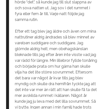
hörde “det”, så kunde jag till slut slappna av
och sova natten ut. Jag sov i det rummet i
fyra eller fem år till. Varje natt följde jag
samma rutin.
Efter ett tag blev jag äldre och även om mina
nattrutiner aldrig ändrades så blev minnet av
varelsen suddigare och suddigare. Jag
glömde aldrig helt, men obehagskänslan
bleknade tills jag efter åren inte visste vad jag
var rädd för längre. Min lillebror fyllde tonåring
och började prata om hur gärna han skulle
vilja ha det lite större sovrummet. Eftersom
det bara var något år kvar tills jag blev
myndig och skulle dra hemifrån tyckte jag att
det inte var mer än rätt att han skulle få ta det
mer avskilda rummet i källaren. Något år
kunde jag ju leva med det lilla sovrummet. Så
vi bytte. Ingen annan i min familj hade trots