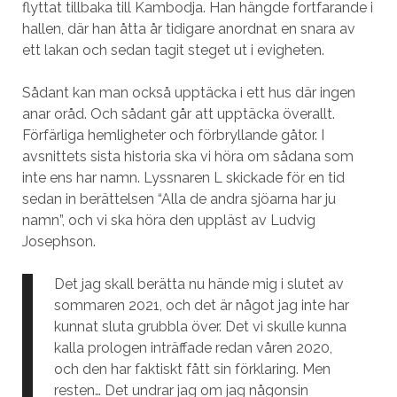
flyttat tillbaka till Kambodja. Han hängde fortfarande i
hallen, där han åtta år tidigare anordnat en snara av
ett lakan och sedan tagit steget ut i evigheten.
Sådant kan man också upptäcka i ett hus där ingen
anar oråd. Och sådant går att upptäcka överallt.
Förfärliga hemligheter och förbryllande gåtor. I
avsnittets sista historia ska vi höra om sådana som
inte ens har namn. Lyssnaren L skickade för en tid
sedan in berättelsen “Alla de andra sjöarna har ju
namn”, och vi ska höra den uppläst av Ludvig
Josephson.
Det jag skall berätta nu hände mig i slutet av
sommaren 2021, och det är något jag inte har
kunnat sluta grubbla över. Det vi skulle kunna
kalla prologen inträffade redan våren 2020,
och den har faktiskt fått sin förklaring. Men
resten… Det undrar jag om jag någonsin