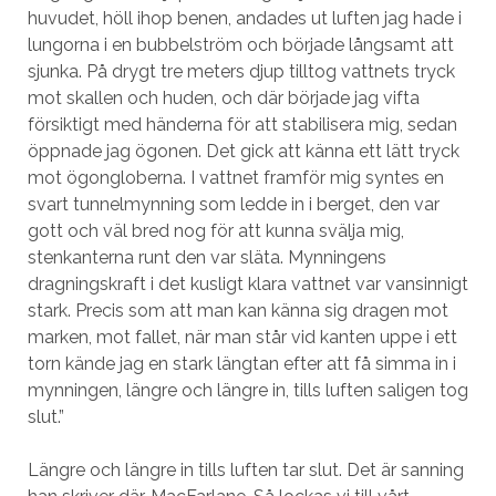
huvudet, höll ihop benen, andades ut luften jag hade i
lungorna i en bubbelström och började långsamt att
sjunka. På drygt tre meters djup tilltog vattnets tryck
mot skallen och huden, och där började jag vifta
försiktigt med händerna för att stabilisera mig, sedan
öppnade jag ögonen. Det gick att känna ett lätt tryck
mot ögongloberna. I vattnet framför mig syntes en
svart tunnelmynning som ledde in i berget, den var
gott och väl bred nog för att kunna svälja mig,
stenkanterna runt den var släta. Mynningens
dragningskraft i det kusligt klara vattnet var vansinnigt
stark. Precis som att man kan känna sig dragen mot
marken, mot fallet, när man står vid kanten uppe i ett
torn kände jag en stark längtan efter att få simma in i
mynningen, längre och längre in, tills luften saligen tog
slut.”
Längre och längre in tills luften tar slut. Det är sanning