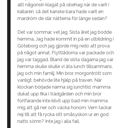
allt någonsin klagat på obehag när de varit i
källaren, så det kanske bara hade varit en
mardröm de där nätterna för länge sedan?
Det var sommar, vet jag. Sista året jag bodde
hemma. Jag hade kommit in på en utbildning i
Göteborg och jag gjorde mig redo att prova
på något annat. Flyttlådorna var packade och
jag var taggad. Bland de sista dagarna jag var
hemma skulle skulle vi äta lunch tillsammans,
jag och min familj. Min bror, morgontrött som
vanligt, behövde lite hjälp på traven. När
klockan började närma sig lunchtid, mamma
dukat upp fika i trädgården och min bror
fortfarande inte klivit upp bad min mamma
mig att gå ner och väcka honom. Vem tackar
nej till att få rycka sitt småsyskon ur en god
natts sömn? Inte jag i alla fall.