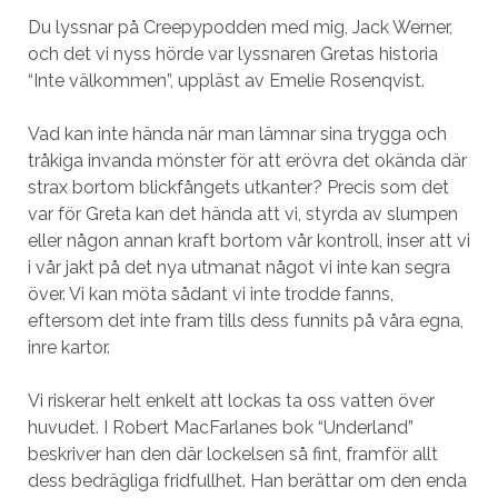
Du lyssnar på Creepypodden med mig, Jack Werner,
och det vi nyss hörde var lyssnaren Gretas historia
“Inte välkommen”, uppläst av Emelie Rosenqvist.
Vad kan inte hända när man lämnar sina trygga och
tråkiga invanda mönster för att erövra det okända där
strax bortom blickfångets utkanter? Precis som det
var för Greta kan det hända att vi, styrda av slumpen
eller någon annan kraft bortom vår kontroll, inser att vi
i vår jakt på det nya utmanat något vi inte kan segra
över. Vi kan möta sådant vi inte trodde fanns,
eftersom det inte fram tills dess funnits på våra egna,
inre kartor.
Vi riskerar helt enkelt att lockas ta oss vatten över
huvudet. I Robert MacFarlanes bok “Underland”
beskriver han den där lockelsen så fint, framför allt
dess bedrägliga fridfullhet. Han berättar om den enda