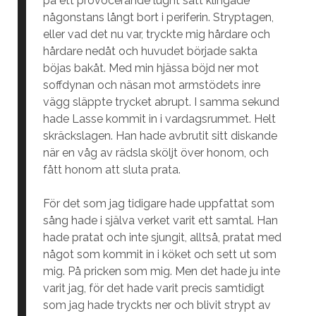
på ett provocerande lugnt sätt klingade
någonstans långt bort i periferin. Stryptagen,
eller vad det nu var, tryckte mig hårdare och
hårdare nedåt och huvudet började sakta
böjas bakåt. Med min hjässa böjd ner mot
soffdynan och näsan mot armstödets inre
vägg släppte trycket abrupt. I samma sekund
hade Lasse kommit in i vardagsrummet. Helt
skräckslagen. Han hade avbrutit sitt diskande
när en våg av rädsla sköljt över honom, och
fått honom att sluta prata.
För det som jag tidigare hade uppfattat som
sång hade i själva verket varit ett samtal. Han
hade pratat och inte sjungit, alltså, pratat med
något som kommit in i köket och sett ut som
mig. På pricken som mig. Men det hade ju inte
varit jag, för det hade varit precis samtidigt
som jag hade tryckts ner och blivit strypt av