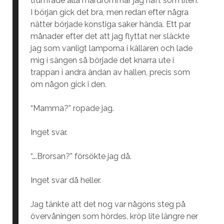
trumfade alla mardrömmar jag haft som liten.
I början gick det bra, men redan efter några
nätter började konstiga saker hända. Ett par
månader efter det att jag flyttat ner släckte
jag som vanligt lamporna i källaren och lade
mig i sängen så började det knarra ute i
trappan i andra ändan av hallen, precis som
om någon gick i den.
“Mamma?” ropade jag.
Inget svar.
“….Brorsan?” försökte jag då.
Inget svar då heller.
Jag tänkte att det nog var någons steg på
övervåningen som hördes, kröp lite längre ner