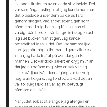
skapade illusionen av en enda stor individ. Det
var så många fästingar att jag kunde höra hur
det prasslade under dem på deras färd
genom skogen. Vad är det egentligen som
händer med mig, hann jag tänka innan ett
väldigt dån hördes från längre in i skogen och
jag slet blicken från stigen. Jag kände
omedelbart igen ljudet. Det var samma ljud
som jag hört några timmar tidigare, alldeles
innan jag hade träffat på den där gamle
mannen. Det var dock säkert en dryg mil från
där jag nu befann mig. Men en sak var jag
säker på, ljudnivån denna gång var betydligt
högre än tidigare. Jag förstod att vad det än
var för slags ljud så var jag nu betydligt
närmare dess källa.
När ljudet ebbat ut slängde jag återigen en