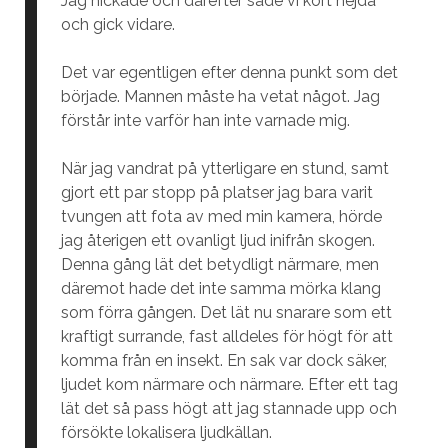
Jag nickade och därefter sade vi kort hejdå
och gick vidare.
Det var egentligen efter denna punkt som det
började. Mannen måste ha vetat något. Jag
förstår inte varför han inte varnade mig.
När jag vandrat på ytterligare en stund, samt
gjort ett par stopp på platser jag bara varit
tvungen att fota av med min kamera, hörde
jag återigen ett ovanligt ljud inifrån skogen.
Denna gång lät det betydligt närmare, men
däremot hade det inte samma mörka klang
som förra gången. Det lät nu snarare som ett
kraftigt surrande, fast alldeles för högt för att
komma från en insekt. En sak var dock säker,
ljudet kom närmare och närmare. Efter ett tag
lät det så pass högt att jag stannade upp och
försökte lokalisera ljudkällan.