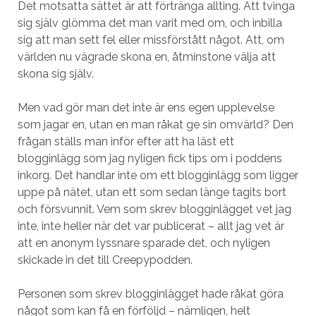
Det motsatta sättet är att förtränga allting. Att tvinga
sig själv glömma det man varit med om, och inbilla
sig att man sett fel eller missförstått något. Att, om
världen nu vägrade skona en, åtminstone välja att
skona sig själv.
Men vad gör man det inte är ens egen upplevelse
som jagar en, utan en man råkat ge sin omvärld? Den
frågan ställs man inför efter att ha läst ett
blogginlägg som jag nyligen fick tips om i poddens
inkorg. Det handlar inte om ett blogginlägg som ligger
uppe på nätet, utan ett som sedan länge tagits bort
och försvunnit. Vem som skrev blogginlägget vet jag
inte, inte heller när det var publicerat – allt jag vet är
att en anonym lyssnare sparade det, och nyligen
skickade in det till Creepypodden.
Personen som skrev blogginlägget hade råkat göra
något som kan få en förföljd – nämligen, helt