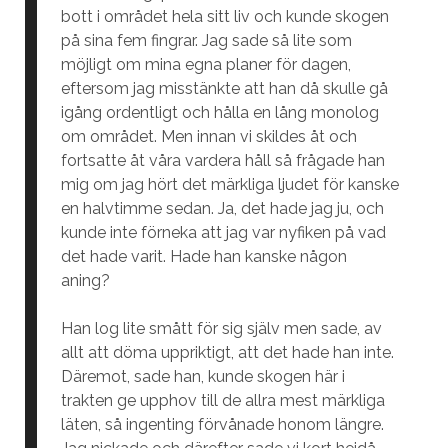
bott i området hela sitt liv och kunde skogen
på sina fem fingrar. Jag sade så lite som
möjligt om mina egna planer för dagen,
eftersom jag misstänkte att han då skulle gå
igång ordentligt och hålla en lång monolog
om området. Men innan vi skildes åt och
fortsatte åt våra vardera håll så frågade han
mig om jag hört det märkliga ljudet för kanske
en halvtimme sedan. Ja, det hade jag ju, och
kunde inte förneka att jag var nyfiken på vad
det hade varit. Hade han kanske någon
aning?
Han log lite smått för sig själv men sade, av
allt att döma uppriktigt, att det hade han inte.
Däremot, sade han, kunde skogen här i
trakten ge upphov till de allra mest märkliga
läten, så ingenting förvånade honom längre.