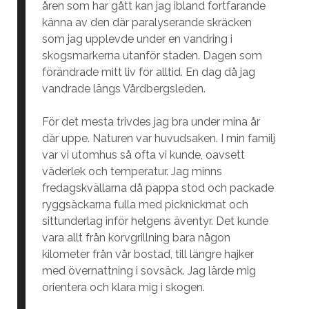
åren som har gått kan jag ibland fortfarande
känna av den där paralyserande skräcken
som jag upplevde under en vandring i
skogsmarkerna utanför staden. Dagen som
förändrade mitt liv för alltid. En dag då jag
vandrade längs Vårdbergsleden.
För det mesta trivdes jag bra under mina år
där uppe. Naturen var huvudsaken. I min familj
var vi utomhus så ofta vi kunde, oavsett
väderlek och temperatur. Jag minns
fredagskvällarna då pappa stod och packade
ryggsäckarna fulla med picknickmat och
sittunderlag inför helgens äventyr. Det kunde
vara allt från korvgrillning bara någon
kilometer från vår bostad, till längre hajker
med övernattning i sovsäck. Jag lärde mig
orientera och klara mig i skogen.