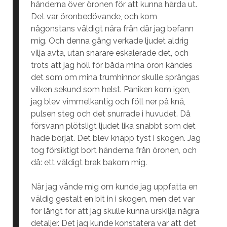
händerna över öronen för att kunna härda ut.
Det var öronbedövande, och kom
någonstans väldigt nära från där jag befann
mig. Och denna gång verkade ljudet aldrig
vilja avta, utan snarare eskalerade det, och
trots att jag höll för båda mina öron kändes
det som om mina trumhinnor skulle sprängas
vilken sekund som helst. Paniken kom igen,
jag blev vimmelkantig och föll ner på knä,
pulsen steg och det snurrade i huvudet. Då
försvann plötsligt ljudet lika snabbt som det
hade börjat. Det blev knäpp tyst i skogen. Jag
tog försiktigt bort händerna från öronen, och
då: ett väldigt brak bakom mig.
När jag vände mig om kunde jag uppfatta en
väldig gestalt en bit in i skogen, men det var
för långt för att jag skulle kunna urskilja några
detaljer. Det jag kunde konstatera var att det