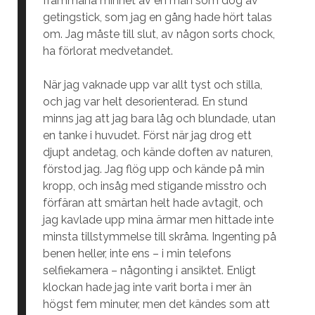
frammana minnet av en man som dog av
getingstick, som jag en gång hade hört talas
om. Jag måste till slut, av någon sorts chock,
ha förlorat medvetandet.
När jag vaknade upp var allt tyst och stilla,
och jag var helt desorienterad. En stund
minns jag att jag bara låg och blundade, utan
en tanke i huvudet. Först när jag drog ett
djupt andetag, och kände doften av naturen,
förstod jag. Jag flög upp och kände på min
kropp, och insåg med stigande misstro och
förfäran att smärtan helt hade avtagit, och
jag kavlade upp mina ärmar men hittade inte
minsta tillstymmelse till skråma. Ingenting på
benen heller, inte ens – i min telefons
selfiekamera – någonting i ansiktet. Enligt
klockan hade jag inte varit borta i mer än
högst fem minuter, men det kändes som att