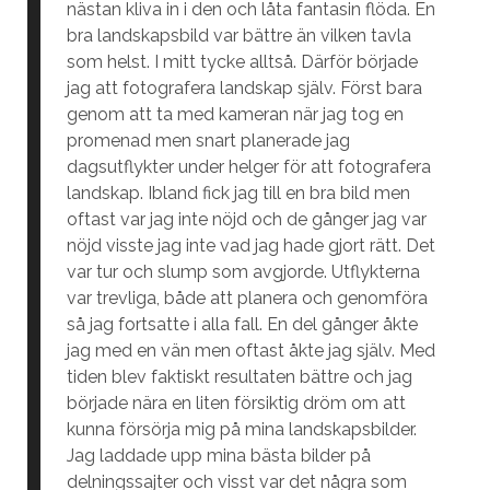
nästan kliva in i den och låta fantasin flöda. En
bra landskapsbild var bättre än vilken tavla
som helst. I mitt tycke alltså. Därför började
jag att fotografera landskap själv. Först bara
genom att ta med kameran när jag tog en
promenad men snart planerade jag
dagsutflykter under helger för att fotografera
landskap. Ibland fick jag till en bra bild men
oftast var jag inte nöjd och de gånger jag var
nöjd visste jag inte vad jag hade gjort rätt. Det
var tur och slump som avgjorde. Utflykterna
var trevliga, både att planera och genomföra
så jag fortsatte i alla fall. En del gånger åkte
jag med en vän men oftast åkte jag själv. Med
tiden blev faktiskt resultaten bättre och jag
började nära en liten försiktig dröm om att
kunna försörja mig på mina landskapsbilder.
Jag laddade upp mina bästa bilder på
delningssajter och visst var det några som