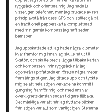
upp ett tag för att ta fram en karta ur min
ryggsäck och orientera mig. Jag hade ju
visserligen telefonen, men jag brukade av ren
princip avstå från dess GPS och istället gå på
en traditionell papperskarta kompletterad
med min gamla kompass jag haft sedan
barnsben.
Jag uppskattade att jag hade några kilometer
kvar framför mig innan jag skulle nå ut till
Skatön, och skulle precis lägga tillbaka kartan
och kompassen i min ryggsäck när jag i
ögonvrån uppfattade en rörelse några meter
fram längs stigen. Jag tittade upp och tyckte
mig se att hela stigen verkade ha kommit i
gungning framför mig, och med ens var
overklighetskänslan sedan tidigare tillbaka.
Det märkliga var att när jag flyttade blicken
från stigen var allt som vanligt igen. Stenarna