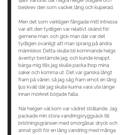
själv vandrat där några helger tidigare och
beskrev den som vacker, lång och kuperad.
Men det som verkligen fångade mitt intresse
var att den tydligen var relativt okänd för
gemene man, och gick man där var det
tydligen ovanligt att man sprang på andra
människor. Detta skulle bli kommande helgs
äventyr, bestämde jag, och kunde knappt
bärga mig tills jag skulle packa ihop mina
saker och komma ut. Det var ganska långt
fram på våren, så jag såg fram emot en lång
ljus kväll där jag skulle kunna vara ute länge
innan mörkret började falla.
När helgen väl kom var vädret strålande. Jag
packade min stora vandringsryggsäck till
bristningsgränsen med smörgåsar, dryck och
annat gott för en lång vandring med många