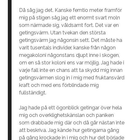
Då såg jag det. Kanske femtio meter framför
mig på stigen såg jag ett enormt svart moln
som närmade sig, våldsamt fort. Det var en
getingsvärm. Utan tvekan den största
getingsvärm jag någonsin sett. Det måste ha
varit tusentals individer, kanske från någon
megakoloni någonstans djupt inne i skogen,
om en så stor koloni ens var möjlig. Jag hade i
varje fall inte en chans att ta skydd mig innan
getingsvärmen slog in i mig med fruktansvärd
kraft och med ens förblindade mig
fullständigt.
Jag hade på ett ögonblick getingar över hela
mig och overklighetskänslan och paniken
som drabbade mig där och då går nästan inte
att beskriva. Jag kände hur getingarna gång
på gång krockade in i mig och hur det började