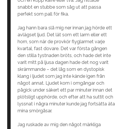
och en kopp kaffe eller två. Jag hittade
snabbt en stubbe som såg ut att passa
perfekt som pall för fika.
Jag hann bara slå mig ner innan jag hörde ett
avlägset ljud. Det lät som ett larm eller ett
horn, som när de provkör flyglarmet varje
kvartal, fast dovare. Det var första gången
den stilla tystnaden bröts, och hade det inte
varit mitt på ljusa dagen hade det nog varit
skrämmande – det låg som en dystopisk
klang i ljudet som jag inte kände igen från
något annat. Ljudet kom i omgångar och
pågick under säkert ett par minuter innan det
plötsligt upphörde, och efter att ha suttit och
lyssnat i några minuter kunde jag fortsätta äta
mina smörgåsar.
Jag ruskade av mig den något märkliga