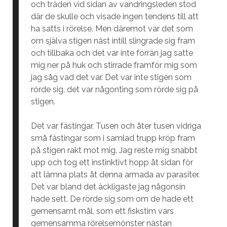
och träden vid sidan av vandringsleden stod
där de skulle och visade ingen tendens till att
ha satts i rörelse. Men däremot var det som
om själva stigen näst intill slingrade sig fram
och tillbaka och det var inte förrän jag satte
mig ner på huk och stirrade framför mig som
jag såg vad det var. Det var inte stigen som
rörde sig, det var någonting som rörde sig på
stigen.
Det var fästingar. Tusen och åter tusen vidriga
små fästingar som i samlad trupp kröp fram
på stigen rakt mot mig. Jag reste mig snabbt
upp och tog ett instinktivt hopp åt sidan för
att lämna plats åt denna armada av parasiter.
Det var bland det äckligaste jag någonsin
hade sett. De rörde sig som om de hade ett
gemensamt mål, som ett fiskstim vars
gemensamma rörelsemönster nästan