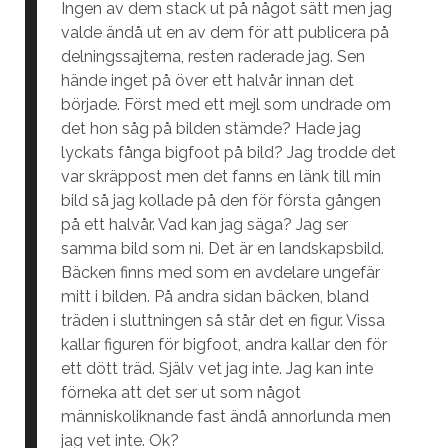
Ingen av dem stack ut på något sätt men jag
valde ändå ut en av dem för att publicera på
delningssajterna, resten raderade jag. Sen
hände inget på över ett halvår innan det
började. Först med ett mejl som undrade om
det hon såg på bilden stämde? Hade jag
lyckats fånga bigfoot på bild? Jag trodde det
var skräppost men det fanns en länk till min
bild så jag kollade på den för första gången
på ett halvår. Vad kan jag säga? Jag ser
samma bild som ni. Det är en landskapsbild.
Bäcken finns med som en avdelare ungefär
mitt i bilden. På andra sidan bäcken, bland
träden i sluttningen så står det en figur. Vissa
kallar figuren för bigfoot, andra kallar den för
ett dött träd. Själv vet jag inte. Jag kan inte
förneka att det ser ut som något
människoliknande fast ändå annorlunda men
jag vet inte. Ok?