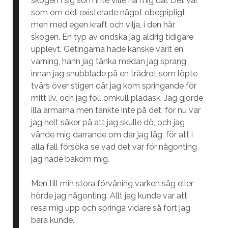
skogen i sig som inte ville ha mig där. Det var
som om det existerade något obegripligt,
men med egen kraft och vilja, i den här
skogen. En typ av ondska jag aldrig tidigare
upplevt. Getingarna hade kanske varit en
varning, hann jag tänka medan jag sprang,
innan jag snubblade på en trädrot som löpte
tvärs över stigen där jag kom springande för
mitt liv, och jag föll omkull pladask. Jag gjorde
illa armarna men tänkte inte på det, för nu var
jag helt säker på att jag skulle dö, och jag
vände mig darrande om där jag låg, för att i
alla fall försöka se vad det var för någonting
jag hade bakom mig.
Men till min stora förvåning varken såg eller
hörde jag någonting. Allt jag kunde var att
resa mig upp och springa vidare så fort jag
bara kunde.