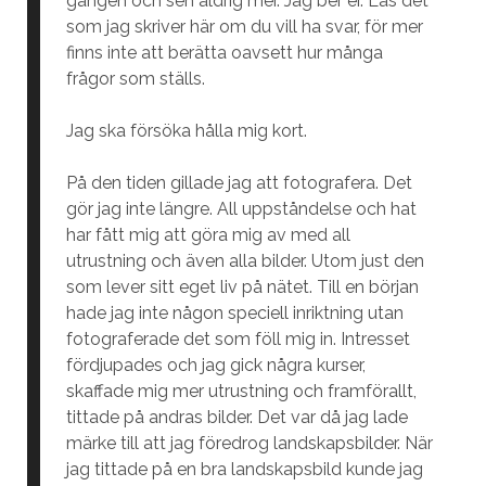
gången och sen aldrig mer. Jag ber er. Läs det
som jag skriver här om du vill ha svar, för mer
finns inte att berätta oavsett hur många
frågor som ställs.
Jag ska försöka hålla mig kort.
På den tiden gillade jag att fotografera. Det
gör jag inte längre. All uppståndelse och hat
har fått mig att göra mig av med all
utrustning och även alla bilder. Utom just den
som lever sitt eget liv på nätet. Till en början
hade jag inte någon speciell inriktning utan
fotograferade det som föll mig in. Intresset
fördjupades och jag gick några kurser,
skaffade mig mer utrustning och framförallt,
tittade på andras bilder. Det var då jag lade
märke till att jag föredrog landskapsbilder. När
jag tittade på en bra landskapsbild kunde jag