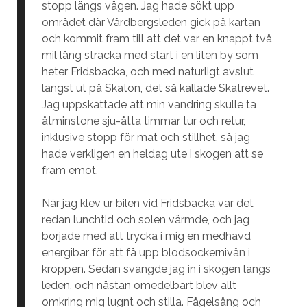
stopp längs vägen. Jag hade sökt upp
området där Vårdbergsleden gick på kartan
och kommit fram till att det var en knappt två
mil lång sträcka med start i en liten by som
heter Fridsbacka, och med naturligt avslut
längst ut på Skatön, det så kallade Skatrevet.
Jag uppskattade att min vandring skulle ta
åtminstone sju-åtta timmar tur och retur,
inklusive stopp för mat och stillhet, så jag
hade verkligen en heldag ute i skogen att se
fram emot.
När jag klev ur bilen vid Fridsbacka var det
redan lunchtid och solen värmde, och jag
började med att trycka i mig en medhavd
energibar för att få upp blodsockernivån i
kroppen. Sedan svängde jag in i skogen längs
leden, och nästan omedelbart blev allt
omkring mig lugnt och stilla. Fågelsång och