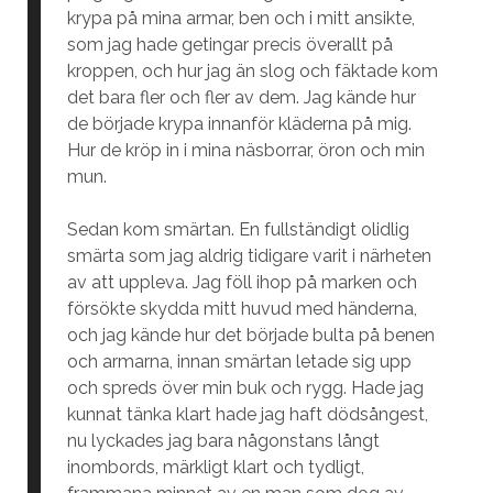
krypa på mina armar, ben och i mitt ansikte,
som jag hade getingar precis överallt på
kroppen, och hur jag än slog och fäktade kom
det bara fler och fler av dem. Jag kände hur
de började krypa innanför kläderna på mig.
Hur de kröp in i mina näsborrar, öron och min
mun.
Sedan kom smärtan. En fullständigt olidlig
smärta som jag aldrig tidigare varit i närheten
av att uppleva. Jag föll ihop på marken och
försökte skydda mitt huvud med händerna,
och jag kände hur det började bulta på benen
och armarna, innan smärtan letade sig upp
och spreds över min buk och rygg. Hade jag
kunnat tänka klart hade jag haft dödsångest,
nu lyckades jag bara någonstans långt
inombords, märkligt klart och tydligt,