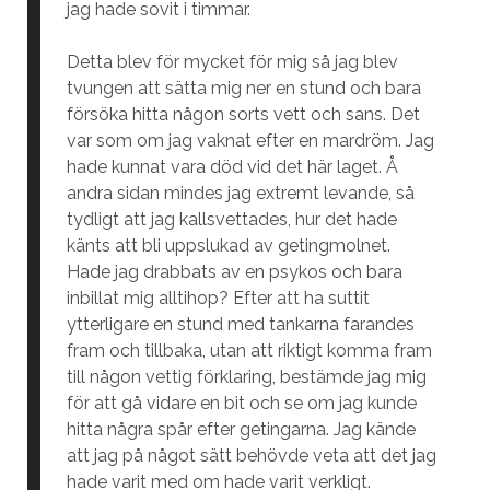
jag hade sovit i timmar.
Detta blev för mycket för mig så jag blev
tvungen att sätta mig ner en stund och bara
försöka hitta någon sorts vett och sans. Det
var som om jag vaknat efter en mardröm. Jag
hade kunnat vara död vid det här laget. Å
andra sidan mindes jag extremt levande, så
tydligt att jag kallsvettades, hur det hade
känts att bli uppslukad av getingmolnet.
Hade jag drabbats av en psykos och bara
inbillat mig alltihop? Efter att ha suttit
ytterligare en stund med tankarna farandes
fram och tillbaka, utan att riktigt komma fram
till någon vettig förklaring, bestämde jag mig
för att gå vidare en bit och se om jag kunde
hitta några spår efter getingarna. Jag kände
att jag på något sätt behövde veta att det jag
hade varit med om hade varit verkligt.