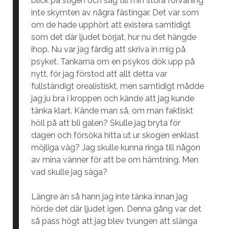
blick på stigen och såg till min stora förvåning
inte skymten av några fästingar. Det var som
om de hade upphört att existera samtidigt
som det där ljudet börjat, hur nu det hängde
ihop. Nu var jag färdig att skriva in mig på
psyket. Tankarna om en psykos dök upp på
nytt, för jag förstod att allt detta var
fullständigt orealistiskt, men samtidigt mådde
jag ju bra i kroppen och kände att jag kunde
tänka klart. Kände man så, om man faktiskt
höll på att bli galen? Skulle jag bryta för
dagen och försöka hitta ut ur skogen enklast
möjliga väg? Jag skulle kunna ringa till någon
av mina vänner för att be om hämtning. Men
vad skulle jag säga?
Längre än så hann jag inte tänka innan jag
hörde det där ljudet igen. Denna gång var det
så pass högt att jag blev tvungen att slänga