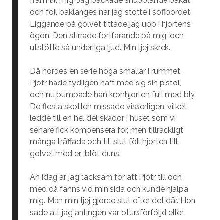
fram till mig. Jag backade snubblande bakåt
och föll baklänges när jag stötte i soffbordet.
Liggande på golvet tittade jag upp i hjortens
ögon. Den stirrade fortfarande på mig, och
utstötte så underliga ljud. Min tjej skrek.
Då hördes en serie höga smällar i rummet.
Pjotr hade tydligen haft med sig sin pistol,
och nu pumpade han kronhjorten full med bly.
De flesta skotten missade visserligen, vilket
ledde till en hel del skador i huset som vi
senare fick kompensera för, men tillräckligt
många träffade och till slut föll hjorten till
golvet med en blöt duns.
Än idag är jag tacksam för att Pjotr till och
med då fanns vid min sida och kunde hjälpa
mig. Men min tjej gjorde slut efter det där. Hon
sade att jag antingen var otursförföljd eller