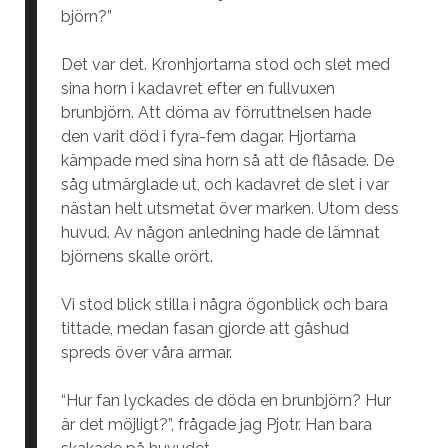
björn?”
Det var det. Kronhjortarna stod och slet med
sina horn i kadavret efter en fullvuxen
brunbjörn. Att döma av förruttnelsen hade
den varit död i fyra-fem dagar. Hjortarna
kämpade med sina horn så att de flåsade. De
såg utmärglade ut, och kadavret de slet i var
nästan helt utsmetat över marken. Utom dess
huvud. Av någon anledning hade de lämnat
björnens skalle orört.
Vi stod blick stilla i några ögonblick och bara
tittade, medan fasan gjorde att gåshud
spreds över våra armar.
“Hur fan lyckades de döda en brunbjörn? Hur
är det möjligt?”, frågade jag Pjotr. Han bara