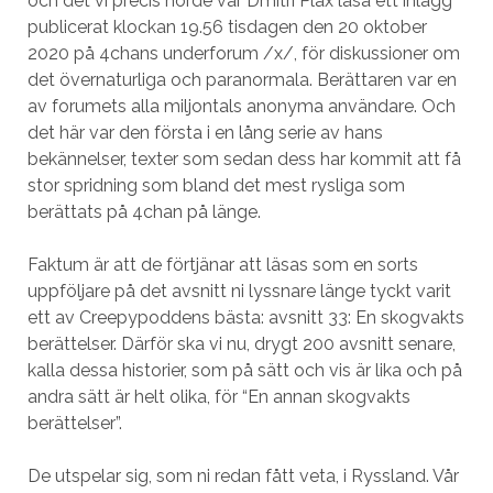
och det vi precis hörde var Dmitri Plax läsa ett inlägg
publicerat klockan 19.56 tisdagen den 20 oktober
2020 på 4chans underforum /x/, för diskussioner om
det övernaturliga och paranormala. Berättaren var en
av forumets alla miljontals anonyma användare. Och
det här var den första i en lång serie av hans
bekännelser, texter som sedan dess har kommit att få
stor spridning som bland det mest rysliga som
berättats på 4chan på länge.
Faktum är att de förtjänar att läsas som en sorts
uppföljare på det avsnitt ni lyssnare länge tyckt varit
ett av Creepypoddens bästa: avsnitt 33: En skogvakts
berättelser. Därför ska vi nu, drygt 200 avsnitt senare,
kalla dessa historier, som på sätt och vis är lika och på
andra sätt är helt olika, för “En annan skogvakts
berättelser”.
De utspelar sig, som ni redan fått veta, i Ryssland. Vår