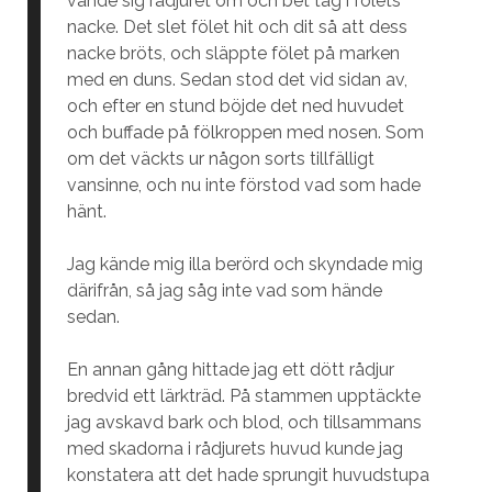
vände sig rådjuret om och bet tag i fölets
nacke. Det slet fölet hit och dit så att dess
nacke bröts, och släppte fölet på marken
med en duns. Sedan stod det vid sidan av,
och efter en stund böjde det ned huvudet
och buffade på fölkroppen med nosen. Som
om det väckts ur någon sorts tillfälligt
vansinne, och nu inte förstod vad som hade
hänt.
Jag kände mig illa berörd och skyndade mig
därifrån, så jag såg inte vad som hände
sedan.
En annan gång hittade jag ett dött rådjur
bredvid ett lärkträd. På stammen upptäckte
jag avskavd bark och blod, och tillsammans
med skadorna i rådjurets huvud kunde jag
konstatera att det hade sprungit huvudstupa