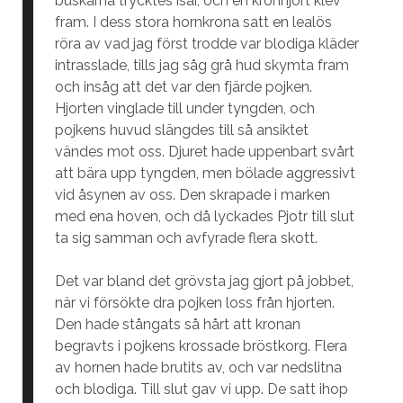
buskarna trycktes isär, och en kronhjort klev
fram. I dess stora hornkrona satt en lealös
röra av vad jag först trodde var blodiga kläder
intrasslade, tills jag såg grå hud skymta fram
och insåg att det var den fjärde pojken.
Hjorten vinglade till under tyngden, och
pojkens huvud slängdes till så ansiktet
vändes mot oss. Djuret hade uppenbart svårt
att bära upp tyngden, men bölade aggressivt
vid åsynen av oss. Den skrapade i marken
med ena hoven, och då lyckades Pjotr till slut
ta sig samman och avfyrade flera skott.
Det var bland det grövsta jag gjort på jobbet,
när vi försökte dra pojken loss från hjorten.
Den hade stångats så hårt att kronan
begravts i pojkens krossade bröstkorg. Flera
av hornen hade brutits av, och var nedslitna
och blodiga. Till slut gav vi upp. De satt ihop