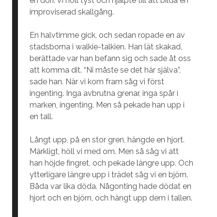
en dörr. Vi höll tyst och hjälpte till att bilda en
improviserad skallgång.
En halvtimme gick, och sedan ropade en av
stadsborna i walkie-talkien. Han lät skakad,
berättade var han befann sig och sade åt oss
att komma dit. “Ni måste se det här själva”,
sade han. När vi kom fram såg vi först
ingenting. Inga avbrutna grenar, inga spår i
marken, ingenting. Men så pekade han upp i
en tall.
Långt upp, på en stor gren, hängde en hjort.
Märkligt, höll vi med om. Men så såg vi att
han höjde fingret, och pekade längre upp. Och
ytterligare längre upp i trädet såg vi en björn.
Båda var lika döda. Någonting hade dödat en
hjort och en björn, och hängt upp dem i tallen.