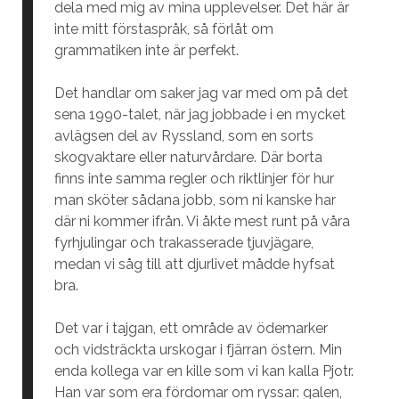
dela med mig av mina upplevelser. Det här är
inte mitt förstaspråk, så förlåt om
grammatiken inte är perfekt.
Det handlar om saker jag var med om på det
sena 1990-talet, när jag jobbade i en mycket
avlägsen del av Ryssland, som en sorts
skogvaktare eller naturvårdare. Där borta
finns inte samma regler och riktlinjer för hur
man sköter sådana jobb, som ni kanske har
där ni kommer ifrån. Vi åkte mest runt på våra
fyrhjulingar och trakasserade tjuvjägare,
medan vi såg till att djurlivet mådde hyfsat
bra.
Det var i tajgan, ett område av ödemarker
och vidsträckta urskogar i fjärran östern. Min
enda kollega var en kille som vi kan kalla Pjotr.
Han var som era fördomar om ryssar: galen,