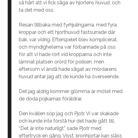
så hårt att vi fick såga av hjortens huvud, och
ta det med oss.
Resan tillbaka med fyrhjulingarna, med fyra
kroppar och ett hjorthuvud fastsurrade där
bak, var vidrig. Efterspelet blev komplicerat,
och myndigheterna var förbannade på oss
för att vi hade rört vid kropparna och inte
lämnat platsen orörd för polisen, men
eftersom vi ändå hade sågat av mördarens
huvud antar jag att de kunde ha överseende.
Det jag aldrig kommer glömma är mötet med
de döda pojkarnas föräldrar.
Den kvällen söp jag och Pjotr. Vi var skakade
och kunde inte förstå hur det hade gått till.
“Det är inte naturligt”, sade Pjotr med
eftertryck en gång. Visst, kronhjortar kan slåss