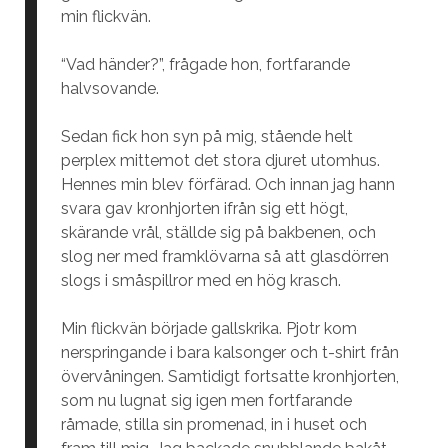
min flickvän.
“Vad händer?”, frågade hon, fortfarande
halvsovande.
Sedan fick hon syn på mig, stående helt
perplex mittemot det stora djuret utomhus.
Hennes min blev förfärad. Och innan jag hann
svara gav kronhjorten ifrån sig ett högt,
skärande vrål, ställde sig på bakbenen, och
slog ner med framklövarna så att glasdörren
slogs i småspillror med en hög krasch.
Min flickvän började gallskrika. Pjotr kom
nerspringande i bara kalsonger och t-shirt från
övervåningen. Samtidigt fortsatte kronhjorten,
som nu lugnat sig igen men fortfarande
råmade, stilla sin promenad, in i huset och