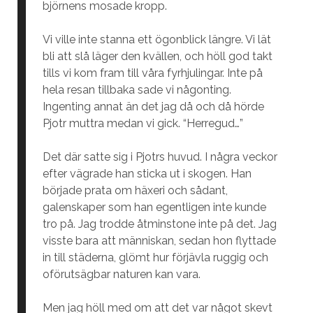
björnens mosade kropp.
Vi ville inte stanna ett ögonblick längre. Vi lät
bli att slå läger den kvällen, och höll god takt
tills vi kom fram till våra fyrhjulingar. Inte på
hela resan tillbaka sade vi någonting.
Ingenting annat än det jag då och då hörde
Pjotr muttra medan vi gick. “Herregud…”
Det där satte sig i Pjotrs huvud. I några veckor
efter vägrade han sticka ut i skogen. Han
började prata om häxeri och sådant,
galenskaper som han egentligen inte kunde
tro på. Jag trodde åtminstone inte på det. Jag
visste bara att människan, sedan hon flyttade
in till städerna, glömt hur förjävla ruggig och
oförutsägbar naturen kan vara.
Men jag höll med om att det var något skevt