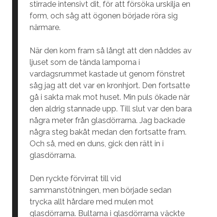
stirrade intensivt dit, för att försöka urskilja en
form, och såg att ögonen började röra sig
närmare.
När den kom fram så långt att den nåddes av
ljuset som de tända lamporna i
vardagsrummet kastade ut genom fönstret
såg jag att det var en kronhjort. Den fortsatte
gå i sakta mak mot huset. Min puls ökade när
den aldrig stannade upp. Till slut var den bara
några meter från glasdörrarna. Jag backade
några steg bakåt medan den fortsatte fram.
Och så, med en duns, gick den rätt in i
glasdörrarna.
Den ryckte förvirrat till vid
sammanstötningen, men började sedan
trycka allt hårdare med mulen mot
glasdörrarna. Bultarna i glasdörrarna väckte