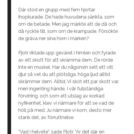
Där stod en grupp med fem hjortar
ihopkurade. De hade huvudena sänkta, som
om de betade. Men jag märkte att de då och
då ryckte till, som om de krampade. Försökte
de gräva ner sina horn i marken?
Pjotr riktade upp geväret i himlen och fyrade
av ett skott för att skrämma dem. De rörde
inte en muskel. Har du någonsin sett ett vilt
djur så vet du att plötsliga, höga ljud alltid
skrämmer dem. Alltid. Vi sköt ett par skott var,
men ingenting hände. I vår fullständiga
förvirring, och som ett utslag av korkad
nyfikenhet, klev vi närmare för att se vad de
höll på med. Ju närmare vi kom, desto mer
stank det, av förruttnelse.
“Vad i helvete”, sade Pjotr. “Är det där en