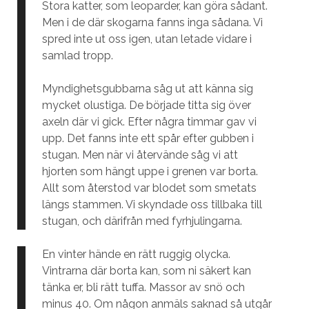
Stora katter, som leoparder, kan göra sådant.
Men i de där skogarna fanns inga sådana. Vi
spred inte ut oss igen, utan letade vidare i
samlad tropp.
Myndighetsgubbarna såg ut att känna sig
mycket olustiga. De började titta sig över
axeln där vi gick. Efter några timmar gav vi
upp. Det fanns inte ett spår efter gubben i
stugan. Men när vi återvände såg vi att
hjorten som hängt uppe i grenen var borta.
Allt som återstod var blodet som smetats
längs stammen. Vi skyndade oss tillbaka till
stugan, och därifrån med fyrhjulingarna.
En vinter hände en rätt ruggig olycka.
Vintrarna där borta kan, som ni säkert kan
tänka er, bli rätt tuffa. Massor av snö och
minus 40. Om någon anmäls saknad så utgår