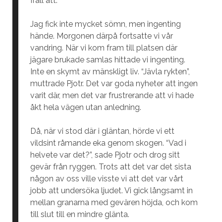
Ifall att.
Jag fick inte mycket sömn, men ingenting
hände. Morgonen därpå fortsatte vi vår
vandring. När vi kom fram till platsen där
jägare brukade samlas hittade vi ingenting.
Inte en skymt av mänskligt liv. “Jävla rykten”,
muttrade Pjotr. Det var goda nyheter att ingen
varit där, men det var frustrerande att vi hade
åkt hela vägen utan anledning.
Då, när vi stod där i gläntan, hörde vi ett
vildsint råmande eka genom skogen. “Vad i
helvete var det?”, sade Pjotr och drog sitt
gevär från ryggen. Trots att det var det sista
någon av oss ville visste vi att det var vårt
jobb att undersöka ljudet. Vi gick långsamt in
mellan granarna med gevären höjda, och kom
till slut till en mindre glänta.