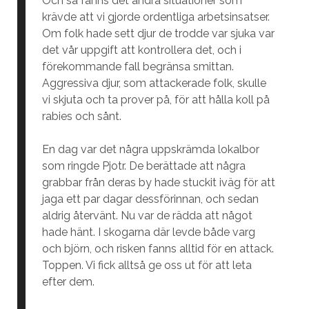
Och så fanns det andra situationer som
krävde att vi gjorde ordentliga arbetsinsatser.
Om folk hade sett djur de trodde var sjuka var
det vår uppgift att kontrollera det, och i
förekommande fall begränsa smittan.
Aggressiva djur, som attackerade folk, skulle
vi skjuta och ta prover på, för att hålla koll på
rabies och sånt.
En dag var det några uppskrämda lokalbor
som ringde Pjotr. De berättade att några
grabbar från deras by hade stuckit iväg för att
jaga ett par dagar dessförinnan, och sedan
aldrig återvänt. Nu var de rädda att något
hade hänt. I skogarna där levde både varg
och björn, och risken fanns alltid för en attack.
Toppen. Vi fick alltså ge oss ut för att leta
efter dem.