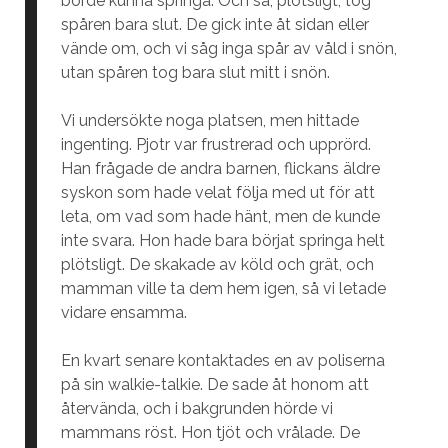
borde kunna springa. Och så, plötsligt, tog
spåren bara slut. De gick inte åt sidan eller
vände om, och vi såg inga spår av våld i snön,
utan spåren tog bara slut mitt i snön.
Vi undersökte noga platsen, men hittade
ingenting. Pjotr var frustrerad och upprörd.
Han frågade de andra barnen, flickans äldre
syskon som hade velat följa med ut för att
leta, om vad som hade hänt, men de kunde
inte svara. Hon hade bara börjat springa helt
plötsligt. De skakade av köld och grät, och
mamman ville ta dem hem igen, så vi letade
vidare ensamma.
En kvart senare kontaktades en av poliserna
på sin walkie-talkie. De sade åt honom att
återvända, och i bakgrunden hörde vi
mammans röst. Hon tjöt och vrålade. De