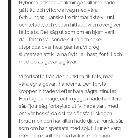
Byborna pekade ut riktningen killarna hade
gått åt, och vi körde iväg med våra
fyrhjulingar. I kanske tre timmar åkte vi runt
och letade, och sedan hittade vi en övergiven
tältplats. Det såg ut som om en björn varit
där. Tälten var sönderslitna och saker
utspridda över hela gläntan. Vi drog
slutsatsen att killarna flytt i all hast, för till och
med deras gevär låg kvar.
Vi fortsatte från den punkten till fots, med
våra egna gevär i händerna. Den första
kroppen hittade vi efter bara några minuter.
Han låg på mage, och i ryggen hade han flera
sår. Pjotr såg förbryllad ut. Vi hade varit med
om vår beskärda del av dödsfall i skogen
förut, men den här killen hade djupa, runda sår,
som om han spetsats med spjut. Hur en varg
eller björn skulle kunna lyckas med något