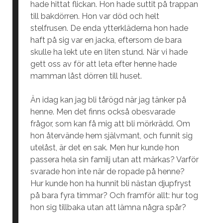
hade hittat flickan. Hon hade suttit på trappan
till bakdörren. Hon var död och helt
stelfrusen. De enda ytterkläderna hon hade
haft på sig var en jacka, eftersom de bara
skulle ha lekt ute en liten stund. När vi hade
gett oss av för att leta efter henne hade
mamman låst dörren till huset.
Än idag kan jag bli tårögd när jag tänker på
henne. Men det finns också obesvarade
frågor, som kan få mig att bli mörkrädd. Om
hon återvände hem självmant, och funnit sig
utelåst, är det en sak. Men hur kunde hon
passera hela sin familj utan att märkas? Varför
svarade hon inte när de ropade på henne?
Hur kunde hon ha hunnit bli nästan djupfryst
på bara fyra timmar? Och framför allt: hur tog
hon sig tillbaka utan att lämna några spår?