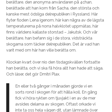
berättare, den anonyma användaren på 4chan,
berättade att han kom från Sacha, den största och
kanske mest ödsliga delrepubliken i Ryssland. Här
flyter floden Lena igenom, här kan några av de lägsta
temperaturerna på norra halvklotet uppmätas, här
finns världens kallaste storstad – Jakutsk. Och vår
berättare, han befann sig i de stora, vidsträckta
skogarna som täcker delrepubliken. Det är vad han
varit med om här han ville berätta om.
Klockan kvart över nio den tisdagskvällen fortsatte
han berätta, och vi ska få höra allt han hade att säga.
Och läser, det gör Dmitri Plax.
En eller två gånger i månaden gjorde vi en
sorts rond i skogen för att hålla koll. En gång
fick vi höra rykten om tjuvjakt i en av de mer
avsides delarna av skogen. Oftast orkade vi
inte ta oss hela vägen dit, utan lämnade över