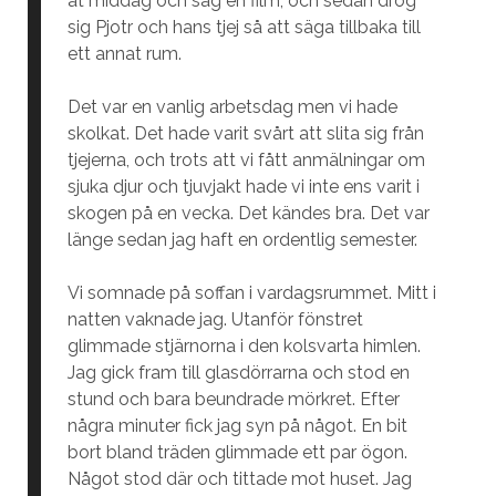
åt middag och såg en film, och sedan drog
sig Pjotr och hans tjej så att säga tillbaka till
ett annat rum.
Det var en vanlig arbetsdag men vi hade
skolkat. Det hade varit svårt att slita sig från
tjejerna, och trots att vi fått anmälningar om
sjuka djur och tjuvjakt hade vi inte ens varit i
skogen på en vecka. Det kändes bra. Det var
länge sedan jag haft en ordentlig semester.
Vi somnade på soffan i vardagsrummet. Mitt i
natten vaknade jag. Utanför fönstret
glimmade stjärnorna i den kolsvarta himlen.
Jag gick fram till glasdörrarna och stod en
stund och bara beundrade mörkret. Efter
några minuter fick jag syn på något. En bit
bort bland träden glimmade ett par ögon.
Något stod där och tittade mot huset. Jag