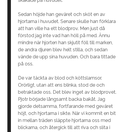
skakade på huvudet.
Sedan höjde han geväret och sköt en av
hjortarna i huvudet. Senare skulle han förklara
att han ville ha ett blodprov. Men just då
förstod jag inte vad han höll på med. Ännu
mindre när hjorten han skjutit föll till marken,
de andra djuren blev helt stilla, och sedan
vände de upp sina huvuden. Och bara tittade
på oss.
De var täckta av blod och köttslamsor.
Orörligt, utan att ens blinka, stod de och
betraktade oss. Det blev inget av blodprovet.
Pjotr började långsamt backa bakåt. Jag
gjorde detsamma, fortfarande med geväret
höjt, och hjortarna i sikte. När vi kommit en bit
in mellan träden släppte hjortarna oss med
blickarna, och återgick till att riva och slita i