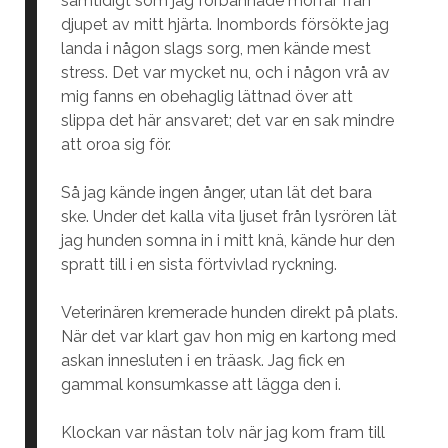
samtidigt som jag förbannade morfar från
djupet av mitt hjärta. Inombords försökte jag
landa i någon slags sorg, men kände mest
stress. Det var mycket nu, och i någon vrå av
mig fanns en obehaglig lättnad över att
slippa det här ansvaret; det var en sak mindre
att oroa sig för.
Så jag kände ingen ånger, utan lät det bara
ske. Under det kalla vita ljuset från lysrören lät
jag hunden somna in i mitt knä, kände hur den
spratt till i en sista förtvivlad ryckning.
Veterinären kremerade hunden direkt på plats.
När det var klart gav hon mig en kartong med
askan innesluten i en träask. Jag fick en
gammal konsumkasse att lägga den i.
Klockan var nästan tolv när jag kom fram till