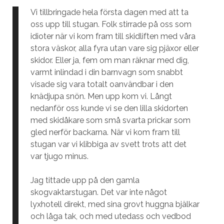
Vi tillbringade hela första dagen med att ta
oss upp till stugan. Folk stirrade på oss som
idioter när vi kom fram till skidliften med våra
stora väskor, alla fyra utan vare sig pjäxor eller
skidor. Eller ja, fem om man räknar med dig,
varmt inlindad i din barnvagn som snabbt
visade sig vara totalt oanvändbar i den
knädjupa snön. Men upp kom vi. Långt
nedanför oss kunde vi se den lilla skidorten
med skidåkare som små svarta prickar som
gled nerför backarna. När vi kom fram till
stugan var vi klibbiga av svett trots att det
var tjugo minus.
Jag tittade upp på den gamla
skogvaktarstugan. Det var inte något
lyxhotell direkt, med sina grovt huggna bjälkar
och låga tak, och med utedass och vedbod