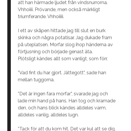
att han härmade ljudet från vindsnurrorna.
Vhhoiiii. Prövande, men också märkligt
triumferande. Vhhoiiiii.
I ett av skåpen hittade jag till slut en burk
skinka och några potatisar. Jag dukade fram
på uteplatsen. Morfar slog ihop händerna av
förtjusning och började genast äta.
Plötsligt kändes allt som vanligt, som förr.
”Vad fint du har gjort. Jättegott”, sade han
mellan tuggorna.
”Det är ingen fara morfar”, svarade jag och
lade min hand på hans. Han tog och kramade
den, och hans blick kändes alldeles varm,
alldeles vanlig, alldeles lugn.
”Tack för att du kom hit. Det var kul att se dig.