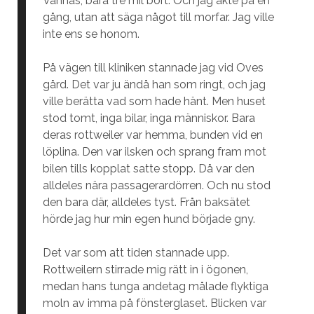
Vännäs, bara tre mil bort. Och jag åkte på en
gång, utan att säga något till morfar. Jag ville
inte ens se honom.
På vägen till kliniken stannade jag vid Oves
gård. Det var ju ändå han som ringt, och jag
ville berätta vad som hade hänt. Men huset
stod tomt, inga bilar, inga människor. Bara
deras rottweiler var hemma, bunden vid en
löplina. Den var ilsken och sprang fram mot
bilen tills kopplat satte stopp. Då var den
alldeles nära passagerardörren. Och nu stod
den bara där, alldeles tyst. Från baksätet
hörde jag hur min egen hund började gny.
Det var som att tiden stannade upp.
Rottweilern stirrade mig rätt in i ögonen,
medan hans tunga andetag målade flyktiga
moln av imma på fönsterglaset. Blicken var