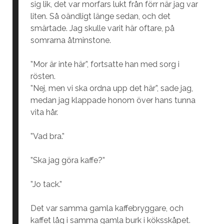
sig lik, det var morfars lukt från förr när jag var
liten. Så oändligt länge sedan, och det
smärtade. Jag skulle varit här oftare, på
somrarna åtminstone.
”Mor är inte här”, fortsatte han med sorg i
rösten.
”Nej, men vi ska ordna upp det här”, sade jag,
medan jag klappade honom över hans tunna
vita hår.
”Vad bra.”
”Ska jag göra kaffe?”
”Jo tack.”
Det var samma gamla kaffebryggare, och
kaffet låg i samma gamla burk i köksskåpet.