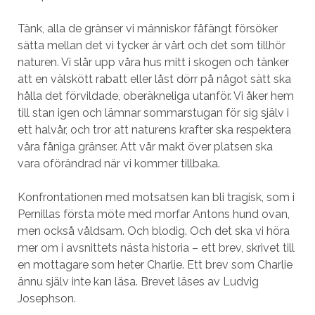
Tänk, alla de gränser vi människor fåfängt försöker
sätta mellan det vi tycker är vårt och det som tillhör
naturen. Vi slår upp våra hus mitt i skogen och tänker
att en välskött rabatt eller låst dörr på något sätt ska
hålla det förvildade, oberäkneliga utanför. Vi åker hem
till stan igen och lämnar sommarstugan för sig själv i
ett halvår, och tror att naturens krafter ska respektera
våra fåniga gränser. Att vår makt över platsen ska
vara oförändrad när vi kommer tillbaka.
Konfrontationen med motsatsen kan bli tragisk, som i
Pernillas första möte med morfar Antons hund ovan,
men också våldsam. Och blodig. Och det ska vi höra
mer om i avsnittets nästa historia – ett brev, skrivet till
en mottagare som heter Charlie. Ett brev som Charlie
ännu själv inte kan läsa. Brevet läses av Ludvig
Josephson.