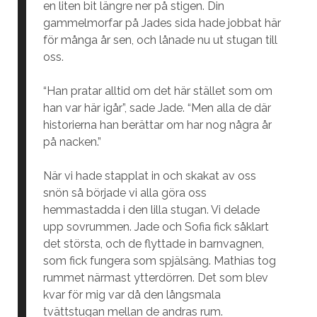
en liten bit längre ner på stigen. Din
gammelmorfar på Jades sida hade jobbat här
för många år sen, och lånade nu ut stugan till
oss.
“Han pratar alltid om det här stället som om
han var här igår”, sade Jade. “Men alla de där
historierna han berättar om har nog några år
på nacken.”
När vi hade stapplat in och skakat av oss
snön så började vi alla göra oss
hemmastadda i den lilla stugan. Vi delade
upp sovrummen. Jade och Sofia fick såklart
det största, och de flyttade in barnvagnen,
som fick fungera som spjälsäng. Mathias tog
rummet närmast ytterdörren. Det som blev
kvar för mig var då den långsmala
tvättstugan mellan de andras rum.