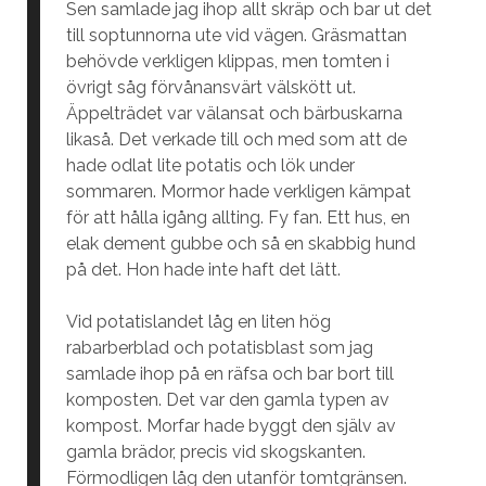
Sen samlade jag ihop allt skräp och bar ut det
till soptunnorna ute vid vägen. Gräsmattan
behövde verkligen klippas, men tomten i
övrigt såg förvånansvärt välskött ut.
Äppelträdet var välansat och bärbuskarna
likaså. Det verkade till och med som att de
hade odlat lite potatis och lök under
sommaren. Mormor hade verkligen kämpat
för att hålla igång allting. Fy fan. Ett hus, en
elak dement gubbe och så en skabbig hund
på det. Hon hade inte haft det lätt.
Vid potatislandet låg en liten hög
rabarberblad och potatisblast som jag
samlade ihop på en räfsa och bar bort till
komposten. Det var den gamla typen av
kompost. Morfar hade byggt den själv av
gamla brädor, precis vid skogskanten.
Förmodligen låg den utanför tomtgränsen.