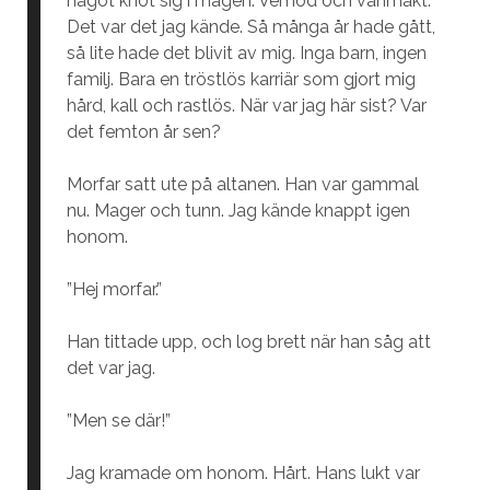
något knöt sig i magen. Vemod och vanmakt.
Det var det jag kände. Så många år hade gått,
så lite hade det blivit av mig. Inga barn, ingen
familj. Bara en tröstlös karriär som gjort mig
hård, kall och rastlös. När var jag här sist? Var
det femton år sen?
Morfar satt ute på altanen. Han var gammal
nu. Mager och tunn. Jag kände knappt igen
honom.
”Hej morfar.”
Han tittade upp, och log brett när han såg att
det var jag.
”Men se där!”
Jag kramade om honom. Hårt. Hans lukt var