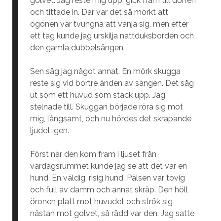
golvet. Jag reste mig upp, gick fram till dörren
och tittade in. Där var det så mörkt att
ögonen var tvungna att vänja sig, men efter
ett tag kunde jag urskilja nattduksborden och
den gamla dubbelsängen.
Sen såg jag något annat. En mörk skugga
reste sig vid bortre änden av sängen. Det såg
ut som ett huvud som stack upp. Jag
stelnade till. Skuggan började röra sig mot
mig, långsamt, och nu hördes det skrapande
ljudet igen.
Först när den kom fram i ljuset från
vardagsrummet kunde jag se att det var en
hund. En väldig, risig hund. Pälsen var tovig
och full av damm och annat skräp. Den höll
öronen platt mot huvudet och strök sig
nästan mot golvet, så rädd var den. Jag satte