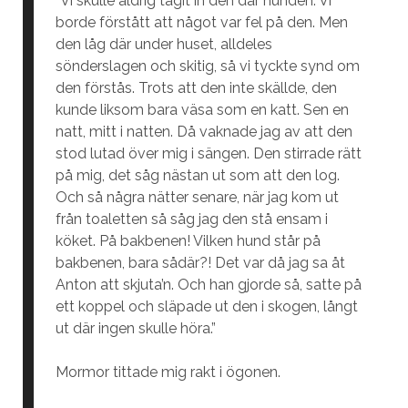
”Vi skulle aldrig tagit in den där hunden. Vi
borde förstått att något var fel på den. Men
den låg där under huset, alldeles
sönderslagen och skitig, så vi tyckte synd om
den förstås. Trots att den inte skällde, den
kunde liksom bara väsa som en katt. Sen en
natt, mitt i natten. Då vaknade jag av att den
stod lutad över mig i sängen. Den stirrade rätt
på mig, det såg nästan ut som att den log.
Och så några nätter senare, när jag kom ut
från toaletten så såg jag den stå ensam i
köket. På bakbenen! Vilken hund står på
bakbenen, bara sådär?! Det var då jag sa åt
Anton att skjuta’n. Och han gjorde så, satte på
ett koppel och släpade ut den i skogen, långt
ut där ingen skulle höra.”
Mormor tittade mig rakt i ögonen.