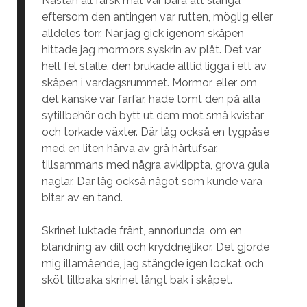
Nästan all färsk mat var bara att slänga
eftersom den antingen var rutten, möglig eller
alldeles torr. När jag gick igenom skåpen
hittade jag mormors syskrin av plåt. Det var
helt fel ställe, den brukade alltid ligga i ett av
skåpen i vardagsrummet. Mormor, eller om
det kanske var farfar, hade tömt den på alla
sytillbehör och bytt ut dem mot små kvistar
och torkade växter. Där låg också en tygpåse
med en liten härva av grå hårtufsar,
tillsammans med några avklippta, grova gula
naglar. Där låg också något som kunde vara
bitar av en tand.
Skrinet luktade fränt, annorlunda, om en
blandning av dill och kryddnejlikor. Det gjorde
mig illamående, jag stängde igen lockat och
sköt tillbaka skrinet långt bak i skåpet.