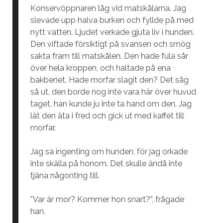
Konservöppnaren låg vid matskålarna. Jag
slevade upp halva burken och fyllde på med
nytt vatten. Ljudet verkade gjuta liv i hunden.
Den viftade försiktigt på svansen och smög
sakta fram till matskålen. Den hade fula sår
över hela kroppen, och haltade på ena
bakbenet. Hade morfar slagit den? Det såg
så ut, den borde nog inte vara här över huvud
taget, han kunde ju inte ta hand om den. Jag
lät den äta i fred och gick ut med kaffet till
morfar.
Jag sa ingenting om hunden, för jag orkade
inte skälla på honom. Det skulle ändå inte
tjäna någonting till.
”Var är mor? Kommer hon snart?”, frågade
han.