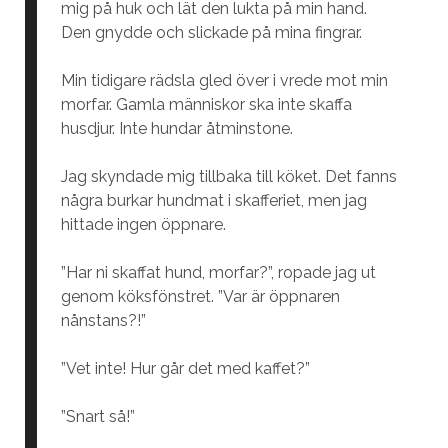
mig på huk och lät den lukta på min hand.
Den gnydde och slickade på mina fingrar.
Min tidigare rädsla gled över i vrede mot min
morfar. Gamla människor ska inte skaffa
husdjur. Inte hundar åtminstone.
Jag skyndade mig tillbaka till köket. Det fanns
några burkar hundmat i skafferiet, men jag
hittade ingen öppnare.
”Har ni skaffat hund, morfar?”, ropade jag ut
genom köksfönstret. ”Var är öppnaren
nånstans?!”
”Vet inte! Hur går det med kaffet?”
”Snart så!”