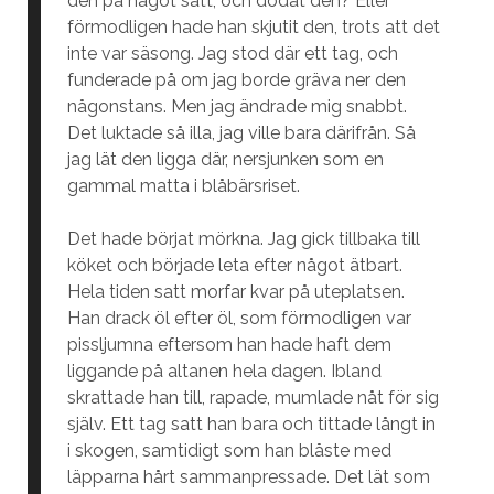
den på något sätt, och dödat den? Eller
förmodligen hade han skjutit den, trots att det
inte var säsong. Jag stod där ett tag, och
funderade på om jag borde gräva ner den
någonstans. Men jag ändrade mig snabbt.
Det luktade så illa, jag ville bara därifrån. Så
jag lät den ligga där, nersjunken som en
gammal matta i blåbärsriset.
Det hade börjat mörkna. Jag gick tillbaka till
köket och började leta efter något ätbart.
Hela tiden satt morfar kvar på uteplatsen.
Han drack öl efter öl, som förmodligen var
pissljumna eftersom han hade haft dem
liggande på altanen hela dagen. Ibland
skrattade han till, rapade, mumlade nåt för sig
själv. Ett tag satt han bara och tittade långt in
i skogen, samtidigt som han blåste med
läpparna hårt sammanpressade. Det lät som