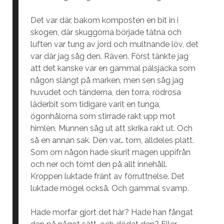
Det var där, bakom komposten en bit in i
skogen, där skuggorna började tätna och
luften var tung av jord och multnande löv, det
var där jag såg den. Räven. Först tänkte jag
att det kanske var en gammal pälsjacka som
någon slängt på marken, men sen såg jag
huvudet och tänderna, den torra, rödrosa
läderbit som tidigare varit en tunga,
ögonhålorna som stirrade rakt upp mot
himlen. Munnen såg ut att skrika rakt ut. Och
så en annan sak. Den var… tom, alldeles platt.
Som om någon hade skurit magen uppifrån
och ner och tömt den på allt innehåll.
Kroppen luktade fränt av förruttnelse. Det
luktade mögel också. Och gammal svamp.
Hade morfar gjort det här? Hade han fångat