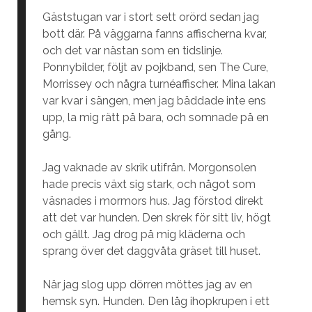
Gäststugan var i stort sett orörd sedan jag
bott där. På väggarna fanns affischerna kvar,
och det var nästan som en tidslinje.
Ponnybilder, följt av pojkband, sen The Cure,
Morrissey och några turnéaffischer. Mina lakan
var kvar i sängen, men jag bäddade inte ens
upp, la mig rätt på bara, och somnade på en
gång.
Jag vaknade av skrik utifrån. Morgonsolen
hade precis växt sig stark, och något som
väsnades i mormors hus. Jag förstod direkt
att det var hunden. Den skrek för sitt liv, högt
och gällt. Jag drog på mig kläderna och
sprang över det daggvåta gräset till huset.
När jag slog upp dörren möttes jag av en
hemsk syn. Hunden. Den låg ihopkrupen i ett