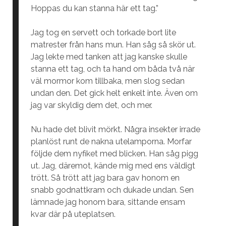
Hoppas du kan stanna här ett tag.”
Jag tog en servett och torkade bort lite
matrester från hans mun. Han såg så skör ut.
Jag lekte med tanken att jag kanske skulle
stanna ett tag, och ta hand om båda två när
väl mormor kom tillbaka, men slog sedan
undan den. Det gick helt enkelt inte. Även om
jag var skyldig dem det, och mer.
Nu hade det blivit mörkt. Några insekter irrade
planlöst runt de nakna utelamporna. Morfar
följde dem nyfiket med blicken. Han såg pigg
ut. Jag, däremot, kände mig med ens väldigt
trött. Så trött att jag bara gav honom en
snabb godnattkram och dukade undan. Sen
lämnade jag honom bara, sittande ensam
kvar där på uteplatsen.