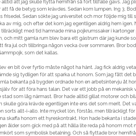
 alltid att jag skulle flytta hemifrån så fort tillfälle gavs. Jag
ör att få de betyg som krävdes. Sedan kom lumpen. Ing 3, Bod
ås frisedel. Sedan sökte jag universitet och mor följde mig till 
inka av mig, och efter det kom jag egentligen aldrig hem igen. 
 tillräckligt med tid hamnade mina pojkrumssaker i kartonger
n, och mitt gamla rum blev bara ett gästrum där jag kunde s
tt fira jul och tillbringa någon vecka över sommaren. Bror bo
ammpojk, som det kallas.
lev en bit över fyrtio måste något ha hänt. Jag fick aldrig vet
mde sig tydligen för att sparka ut honom. Som jag fått det b
mla bekanta på bygden ordnade hon en arbetsintervju åt h
jälv för att föra hans talan. Det var ett jobb på en mekanisk 
 stad som låg närmast. Bror hade alltid gillat motorer och bil
n skulle göra krävde egentligen inte ens det som merit. Det va
sorts allt-i-allo. Inte mycket lön, förstås, men tillräckligt fö
nna skaffa honom ett hyreskontrakt. Hon hade bekanta i staden
en ålder som gick med på att hålla lite reda på honom mot 
emkört som symbolisk betalning. Och så flyttade bror hemifr