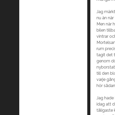
Jag märkt
nu än när
Men när h
bilen til
vintrar o
Mortelsam
rum preci
tagit det 
genom dör
nyborstat
till den 
varje gån
hör sådan
Jag hade 
idag att 
tåligaste