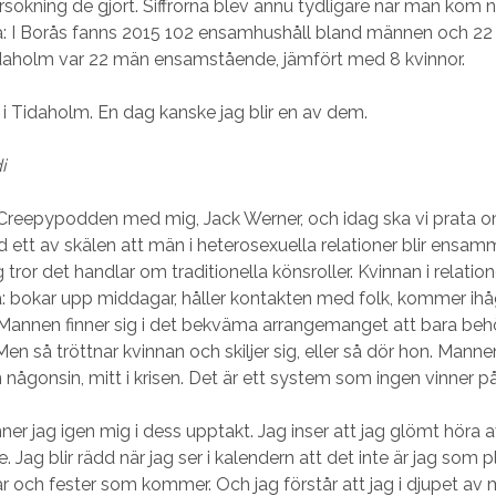
rsökning de gjort. Siffrorna blev ännu tydligare när man kom 
å: I Borås fanns 2015 102 ensamhushåll bland männen och 22
idaholm var 22 män ensamstående, jämfört med 8 kvinnor.
 Tidaholm. En dag kanske jag blir en av dem.
i
 Creepypodden med mig, Jack Werner, och idag ska vi prat
d ett av skälen att män i heterosexuella relationer blir ensam
tror det handlar om traditionella könsroller. Kvinnan i relatio
: bokar upp middagar, håller kontakten med folk, kommer ih
 Mannen finner sig i det bekväma arrangemanget att bara beh
 Men så tröttnar kvinnan och skiljer sig, eller så dör hon. Mannen
ågonsin, mitt i krisen. Det är ett system som ingen vinner på
er jag igen mig i dess upptakt. Jag inser att jag glömt höra av
 Jag blir rädd när jag ser i kalendern att det inte är jag som
 och fester som kommer. Och jag förstår att jag i djupet av m