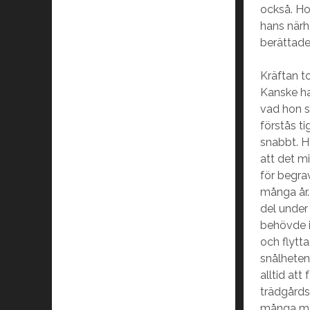
också. Ho
hans närh
berättade
Kräftan to
Kanske ha
vad hon s
förstås ti
snabbt. H
att det m
för begra
många år.
del under
behövde i
och flytta
snålheten
alltid att
trädgårds
många mån