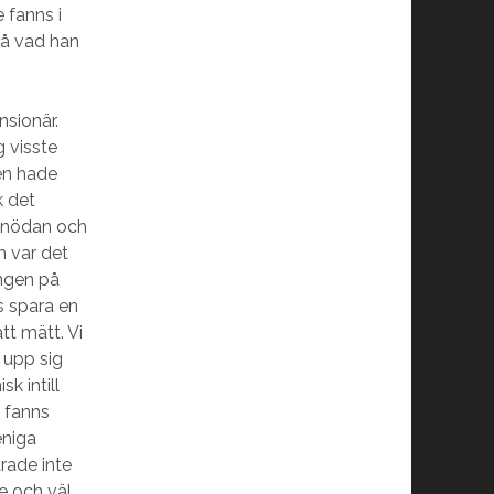
 fanns i
på vad han
nsionär.
 visste
men hade
k det
 onödan och
m var det
ången på
s spara en
t mätt. Vi
 upp sig
k intill
t fanns
eniga
rade inte
 och väl.