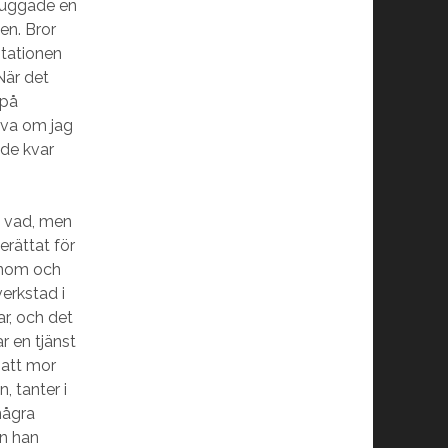
 pluggade en
en. Bror
stationen
När det
 på
ova om jag
dde kvar
a vad, men
erättat för
onom och
verkstad i
ar, och det
r en tjänst
r att mor
, tanter i
några
ån han