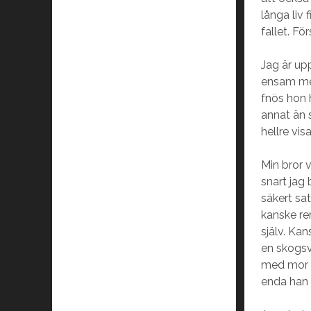
långa liv 
fallet. Fö
Jag är up
ensam med
fnös hon h
annat än 
hellre vis
Min bror v
snart jag
säkert sa
kanske ren
själv. Ka
en skogsv
med mor i
enda han 