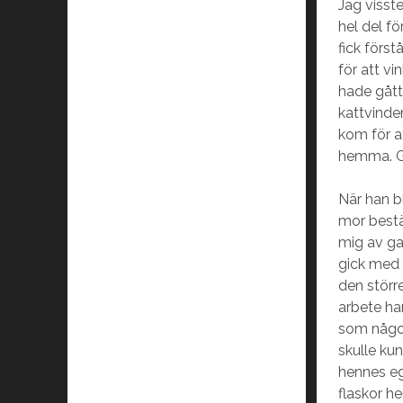
Jag visste
hel del f
fick först
för att v
hade gått
kattvinde
kom för a
hemma. G
När han b
mor bestä
mig av ga
gick med s
den större
arbete ha
som någon 
skulle ku
hennes eg
flaskor h