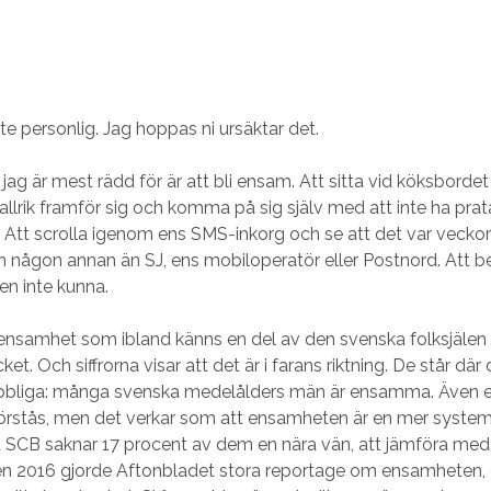
lite personlig. Jag hoppas ni ursäktar det.
jag är mest rädd för är att bli ensam. Att sitta vid köksbordet
llrik framför sig och komma på sig själv med att inte ha pr
 Att scrolla igenom ens SMS-inkorg och se att det var vecko
 någon annan än SJ, ens mobiloperatör eller Postnord. Att 
n inte kunna.
a ensamhet som ibland känns en del av den svenska folksjäle
et. Och siffrorna visar att det är i farans riktning. De står där
ubbliga: många svenska medelålders män är ensamma. Äve
 förstås, men det verkar som att ensamheten är en mer systema
 SCB saknar 17 procent av dem en nära vän, att jämföra med
ren 2016 gjorde Aftonbladet stora reportage om ensamheten,