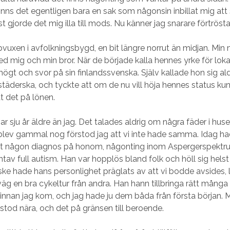
finns det egentligen bara en sak som någonsin inbillat mig att
rst gjorde det mig illa till mods. Nu känner jag snarare förtrösta
pvuxen i avfolkningsbygd, en bit längre norrut än midjan. Min 
 mig och min bror. När de började kalla hennes yrke för lok
ögt och svor på sin finlandssvenska. Själv kallade hon sig ald
städerska, och tyckte att om de nu vill höja hennes status ku
at det på lönen.
ar sju år äldre än jag. Det talades aldrig om några fäder i hus
 blev gammal nog förstod jag att vi inte hade samma. Idag 
tt någon diagnos på honom, någonting inom Aspergerspektru
tav full autism. Han var hopplös bland folk och höll sig helst 
nske hade hans personlighet präglats av att vi bodde avsides, 
äg en bra cykeltur från andra. Han hann tillbringa rätt mång
nnan jag kom, och jag hade ju dem båda från första början. 
stod nära, och det på gränsen till beroende.