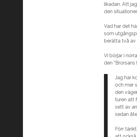
likadan. Att ja
den situatione
Vad har det h
som utgångspun
berätta två av
Vi börjar i nor
den “Brorsans 
Jag har k
och mer s
den vägen.
turen att 
sett av an
sedan åte
Förr tänk
att också