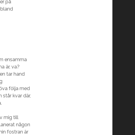
ner på
 bland
a om ensamma
ma är, va?
nen tar hand
åg
öva följa med
 står kvar där,
.
 mig till
 planerat någon
in fostran är