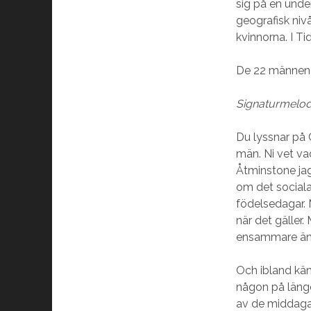
sig på en unde
geografisk niv
kvinnorna. I T
De 22 männen i
Signaturmelod
Du lyssnar på
män. Ni vet va
Åtminstone jag 
om det sociala
födelsedagar.
när det gäller.
ensammare än n
Och ibland känn
någon på länge.
av de middagar