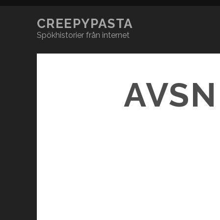
CREEPYPASTA
Spökhistorier från internet
AVSN