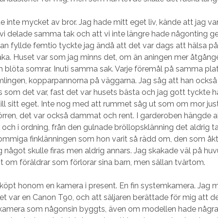
e inte mycket av bror. Jag hade mitt eget liv, kände att jag v
 vi delade samma tak och att vi inte längre hade någonting 
an fyllde femtio tyckte jag ändå att det var dags att hälsa på
lbaka. Huset var som jag minns det, om än aningen mer åtgånge
ch blöta somrar. Inuti samma sak. Varje föremål på samma plat
lingen, kopparpannorna på väggarna. Jag såg att han också 
s som det var, fast det var husets bästa och jag gott tyckte 
till sitt eget. Inte nog med att rummet såg ut som om mor just 
ren, det var också dammat och rent. I garderoben hängde al
 och i ordning, från den gulnade bröllopsklänning det aldrig 
blommiga finklänningen som hon varit så rädd om, den som åk
g något skulle firas men aldrig annars. Jag skakade väl på hu
t om föräldrar som förlorar sina barn, men sällan tvärtom.
köpt honom en kamera i present. En fin systemkamera. Jag m
det var en Canon T90, och att säljaren berättade för mig att d
 kamera som någonsin byggts, även om modellen hade några