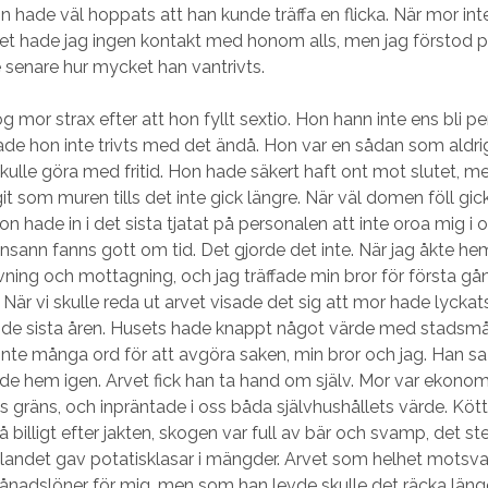
n hade väl hoppats att han kunde träffa en flicka. När mor inte
et hade jag ingen kontakt med honom alls, men jag förstod 
 senare hur mycket han vantrivts.
g mor strax efter att hon fyllt sextio. Hon hann inte ens bli pe
de hon inte trivts med det ändå. Hon var en sådan som aldrig
kulle göra med fritid. Hon hade säkert haft ont mot slutet, 
git som muren tills det inte gick längre. När väl domen föll gic
on hade in i det sista tjatat på personalen att inte oroa mig i
insann fanns gott om tid. Det gjorde det inte. När jag åkte he
vning och mottagning, och jag träffade min bror för första g
 När vi skulle reda ut arvet visade det sig att mor hade lyckat
 de sista åren. Husets hade knappt något värde med stadsmåt
nte många ord för att avgöra saken, min bror och jag. Han sa
de hem igen. Arvet fick han ta hand om själv. Mor var ekonomis
s gräns, och inpräntade i oss båda självhushållets värde. Köt
 få billigt efter jakten, skogen var full av bär och svamp, det st
landet gav potatisklasar i mängder. Arvet som helhet motsva
adslöner för mig, men som han levde skulle det räcka länge