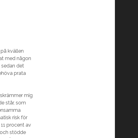
 på kvällen
atat med någon
r sedan det
behöva prata
n skrämmer mig
 de står, som
n ensamma
tisk risk för
 11 procent av
 och stödde