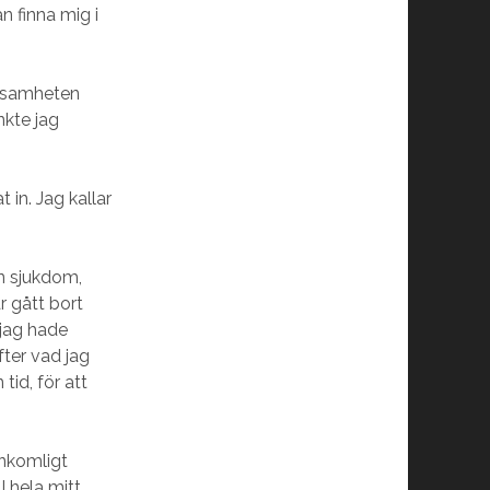
n finna mig i
ensamheten
nkte jag
 in. Jag kallar
en sjukdom,
r gått bort
 jag hade
fter vad jag
tid, för att
ånkomligt
I hela mitt