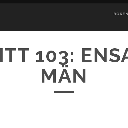
BOKE
ITT 103: EN
MÄN