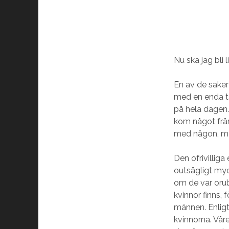
Nu ska jag bli 
En av de saker 
med en enda ta
på hela dagen.
kom något från
med någon, me
Den ofrivillig
outsägligt myck
om de var or
kvinnor finns,
männen. Enligt
kvinnorna. Vå