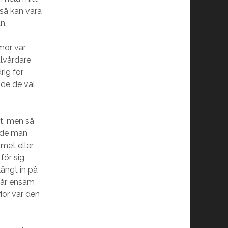
 så kan vara
n.
mor var
alvårdare
rig för
nde de väl
et, men så
hade man
met eller
för sig
långt in på
a år ensam
Mor var den