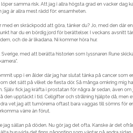
g löper samma risk. Att jag i allra högsta grad en vacker dag ka
n jag är allra mest rädd för: ensamheten.
är med en skräckpodd att göra, tänker du? Jo, med den där 
kt har du en bördig jord för berättelser. I veckans avsnitt tä
 dem, och de är likadana. Ni kommer höra hur.
ra Sverige, med att berätta historien som lyssnaren Rune skickat
kamera”.
ommit upp i en ålder där jag har slutat tänka på cancer som 
om det sätt på vilket de flesta dör. Så många omkring mig ha
 Själv fick jag kräfta i prostatan för några år sedan, även om
få den upptäckt i tid. Cellgifter och strålning hjälpte då, men e
dra vet jag att tumörerna oftast bara vaggas till sömns för en 
rkomma värre än förut.
te jag sällan på döden. Nu gör jag det ofta. Kanske är det ofr
 älta huruvida det finns någonting som väntar på andra sidan. 