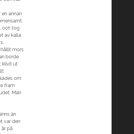
ar en annan
gemensamt.
, och tog
t av kalla
s.
hållit mors
han borde
klivit ut
lt
talades om
te fram
vudet. Man
inns än
et var den
 år på