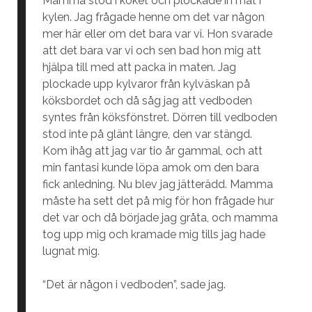
Mamma stod i köket och plockade in mat i
kylen. Jag frågade henne om det var någon
mer här eller om det bara var vi. Hon svarade
att det bara var vi och sen bad hon mig att
hjälpa till med att packa in maten. Jag
plockade upp kylvaror från kylväskan på
köksbordet och då såg jag att vedboden
syntes från köksfönstret. Dörren till vedboden
stod inte på glänt längre, den var stängd.
Kom ihåg att jag var tio år gammal, och att
min fantasi kunde löpa amok om den bara
fick anledning. Nu blev jag jätterädd. Mamma
måste ha sett det på mig för hon frågade hur
det var och då började jag gråta, och mamma
tog upp mig och kramade mig tills jag hade
lugnat mig.
“Det är någon i vedboden”, sade jag.