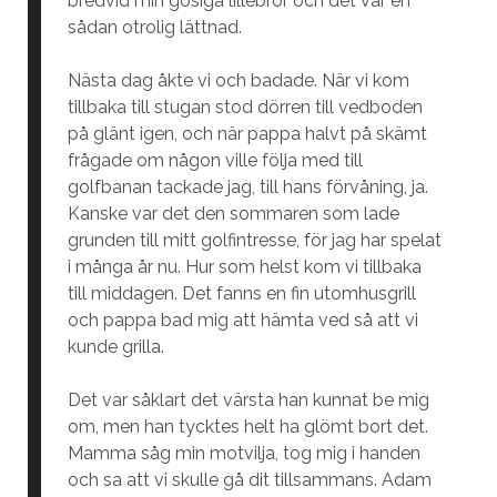
bredvid min gosiga lillebror och det var en
sådan otrolig lättnad.
Nästa dag åkte vi och badade. När vi kom
tillbaka till stugan stod dörren till vedboden
på glänt igen, och när pappa halvt på skämt
frågade om någon ville följa med till
golfbanan tackade jag, till hans förvåning, ja.
Kanske var det den sommaren som lade
grunden till mitt golfintresse, för jag har spelat
i många år nu. Hur som helst kom vi tillbaka
till middagen. Det fanns en fin utomhusgrill
och pappa bad mig att hämta ved så att vi
kunde grilla.
Det var såklart det värsta han kunnat be mig
om, men han tycktes helt ha glömt bort det.
Mamma såg min motvilja, tog mig i handen
och sa att vi skulle gå dit tillsammans. Adam