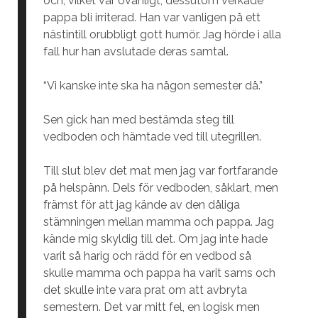
och, vilket var ovanligt, dessutom verkade
pappa bli irriterad. Han var vanligen på ett
nästintill orubbligt gott humör. Jag hörde i alla
fall hur han avslutade deras samtal.
“Vi kanske inte ska ha någon semester då.”
Sen gick han med bestämda steg till
vedboden och hämtade ved till utegrillen.
Till slut blev det mat men jag var fortfarande
på helspänn. Dels för vedboden, såklart, men
främst för att jag kände av den dåliga
stämningen mellan mamma och pappa. Jag
kände mig skyldig till det. Om jag inte hade
varit så harig och rädd för en vedbod så
skulle mamma och pappa ha varit sams och
det skulle inte vara prat om att avbryta
semestern. Det var mitt fel, en logisk men