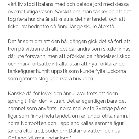
vårt liv stod i balans med och delade jord med dessa
övernaturliga väsen. Särskilt om man tänker på att det
tog flera hundra år att kristna det här landet, och att
fickor av hednatro då ännu länge skulle återstå.
Det är som om att den här gången gick det så fort att
tron på vittran och allt det där andra som skulle finnas
där ute försvann, men att oförklarliga händelser i skog
och mark fortsatte inträffa, utan att nya förklarande
tankefigurer hunnit uppstå som kunde fylla luckorna
som gåtorna slog upp i våra huvuden.
Kanske därför lever den ännu kvar trots att tiden
sprungit ifrån den, vittran. Det är egentligen bara det
namnet som använts i norra mellersta Sverige på en
figur som finns i hela landet, om än under olika namn. I
norra Norrbotten och Lappland kallas samma figur
landrå eller troll, söder om Dalarna vätten, och på
Gotland “di sma undar jordi”.