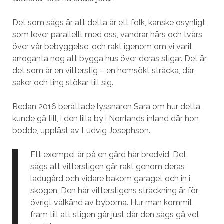
Det som sägs är att detta är ett folk, kanske osynligt,
som lever parallellt med oss, vandrar härs och tvärs
över vår bebyggelse, och rakt igenom om vi varit
arroganta nog att bygga hus över deras stigar. Det är
det som är en vitterstig – en hemsökt sträcka, där
saker och ting stökar till sig.
Redan 2016 berättade lyssnaren Sara om hur detta
kunde gå till, i den lilla by i Norrlands inland där hon
bodde, uppläst av Ludvig Josephson.
Ett exempel är på en gård här bredvid. Det
sägs att vitterstigen går rakt genom deras
ladugård och vidare bakom garaget och in i
skogen. Den här vitterstigens sträckning är för
övrigt välkänd av byborna. Hur man kommit
fram till att stigen går just där den sägs gå vet