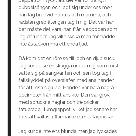
pappa som tyckt att det var för trångt i
dubbelsängen och lagt sig under oss men
han låg bredvid Pontus och mamma, och
rädslan grep återigen tag i mig. Det var han,
det måste det vara, han från vedboden som
låg därunder. Jag ville skrika men förmådde
inte åstadkomma ett enda ljud.
Då kom det en rörelse till, och en djup suck.
Jag kunde se en skugga under mig som först
satte sig på sängkanten och sen tog tag i
fallskyddet på överslafen med ena handen
för att resa sig upp. Handen var bara några
decimeter från mitt ansikte. Den var grov,
med spruckna naglar och tre prickar
tatuerade i tumgreppet, vilket jag senare har
förstått kallas luffarmärke eller luffarprickar.
Jag kunde inte ens blunda men jag lyckades