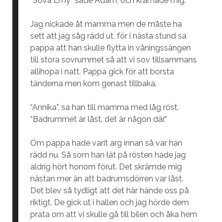
“Sova Emy” sade Adam, och kramade mig.
Jag nickade åt mamma men de måste ha
sett att jag såg rädd ut, för i nästa stund sa
pappa att han skulle flytta in våningssängen
till stora sovrummet så att vi sov tillsammans
allihopa i natt. Pappa gick för att borsta
tänderna men kom genast tillbaka.
“Annika”, sa han till mamma med låg röst.
“Badrummet är låst, det är någon där.”
Om pappa hade varit arg innan så var han
rädd nu. Så som han lät på rösten hade jag
aldrig hört honom förut. Det skrämde mig
nästan mer än att badrumsdörren var låst.
Det blev så tydligt att det här hände oss på
riktigt. De gick ut i hallen och jag hörde dem
prata om att vi skulle gå till bilen och åka hem