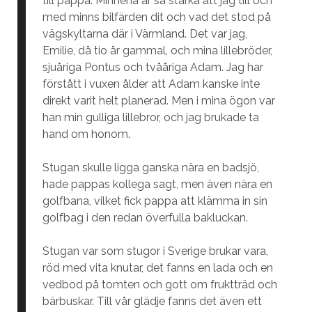
till pappa. Minnena är så starka att jag till och
med minns bilfärden dit och vad det stod på
vägskyltarna där i Värmland. Det var jag,
Emilie, då tio år gammal, och mina lillebröder,
sjuåriga Pontus och tvååriga Adam. Jag har
förstått i vuxen ålder att Adam kanske inte
direkt varit helt planerad. Men i mina ögon var
han min gulliga lillebror, och jag brukade ta
hand om honom.
Stugan skulle ligga ganska nära en badsjö,
hade pappas kollega sagt, men även nära en
golfbana, vilket fick pappa att klämma in sin
golfbag i den redan överfulla bakluckan.
Stugan var som stugor i Sverige brukar vara,
röd med vita knutar, det fanns en lada och en
vedbod på tomten och gott om fruktträd och
bärbuskar. Till vår glädje fanns det även ett