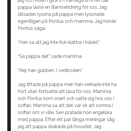
jag och Adam gick in i vardagsrummet där
pappa läste en Bamsetidning för oss. Jag
låtsades lyssna på pappa men lyssnade
egentligen på Pontus och mamma. Jag hörde
Pontus säga:
“Han sa att jag inte fick klättra i trädet.”
“Sa pappa det”, sade mamma.
“Nej, han gubben. I vedboden.”
Jag tittade på pappa men han verkade inte ha
hört utan fortsatte att läsa för oss. Mamma
och Pontus kom snart och satte sig hos oss i
soffan. Mamma sa att det var ok att somna i
soffan om vi ville. Sen pratade hon engelska
med pappa. Efter ett par långa meningar såg
jag att pappa skakade på huvudet. Jag