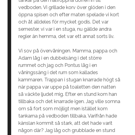
tankar på den halvöppna dörren in till
vedboden. Vi grillade korv över glöden i den
öppna spisen och efter maten spelade vi kort
och åt alldeles för mycket godis. Det var
semester, vi var i en stuga, nu gällde andra
regler än hemma, det var ett annat sorts liv.
Vi sov på övervåningen. Mamma, pappa och
Adam låg i en dubbelsäng i det större
rummet och jag och Pontus låg i en
våningssäng i det rum som kallades
kammaren. Trappan i stugan knarrade högt så
när pappa var uppe på toaletten den natten
så väckte ljudet mig. Efter en stund kom han
tillbaka och det knarrade igen. Jag ville somna
om så fort som möjligt men istället kom
tankarna på vedboden tillbaka. Varifrån hade
känslan kommit så stark, att det hade varit
någon där? Jag låg och grubblade en stund