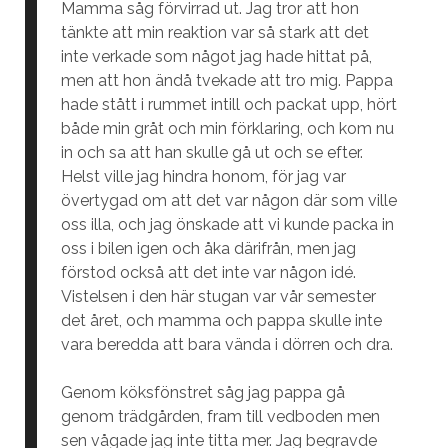
Mamma såg förvirrad ut. Jag tror att hon
tänkte att min reaktion var så stark att det
inte verkade som något jag hade hittat på,
men att hon ändå tvekade att tro mig. Pappa
hade stått i rummet intill och packat upp, hört
både min gråt och min förklaring, och kom nu
in och sa att han skulle gå ut och se efter.
Helst ville jag hindra honom, för jag var
övertygad om att det var någon där som ville
oss illa, och jag önskade att vi kunde packa in
oss i bilen igen och åka därifrån, men jag
förstod också att det inte var någon idé.
Vistelsen i den här stugan var vår semester
det året, och mamma och pappa skulle inte
vara beredda att bara vända i dörren och dra.
Genom köksfönstret såg jag pappa gå
genom trädgården, fram till vedboden men
sen vågade jag inte titta mer. Jag begravde