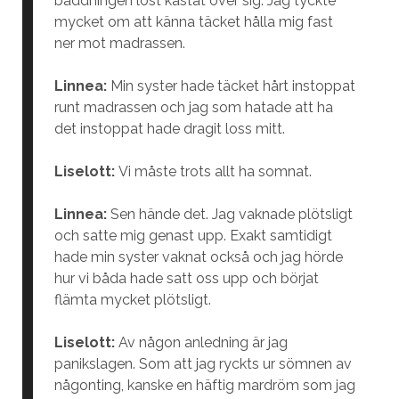
bäddningen löst kastat över sig. Jag tyckte
mycket om att känna täcket hålla mig fast
ner mot madrassen.
Linnea:
Min syster hade täcket hårt instoppat
runt madrassen och jag som hatade att ha
det instoppat hade dragit loss mitt.
Liselott:
Vi måste trots allt ha somnat.
Linnea:
Sen hände det. Jag vaknade plötsligt
och satte mig genast upp. Exakt samtidigt
hade min syster vaknat också och jag hörde
hur vi båda hade satt oss upp och börjat
flämta mycket plötsligt.
Liselott:
Av någon anledning är jag
panikslagen. Som att jag ryckts ur sömnen av
någonting, kanske en häftig mardröm som jag