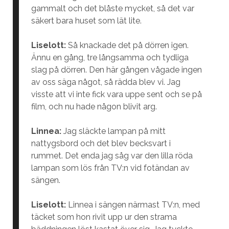
gammalt och det blåste mycket, så det var
säkert bara huset som lät lite.
Liselott:
Så knackade det på dörren igen.
Ännu en gång, tre långsamma och tydliga
slag på dörren. Den här gången vågade ingen
av oss säga något, så rädda blev vi. Jag
visste att vi inte fick vara uppe sent och se på
film, och nu hade någon blivit arg.
Linnea:
Jag släckte lampan på mitt
nattygsbord och det blev becksvart i
rummet. Det enda jag såg var den lilla röda
lampan som lös från TV:n vid fotändan av
sängen.
Liselott:
Linnea i sängen närmast TV:n, med
täcket som hon rivit upp ur den strama