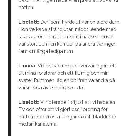
bakom. Äntligen hade vi en plats att sova för
natten.
Liselott:
Den som hyrde ut var en äldre dam.
Hon verkade sträng utan något leende med
rak rygg och håret i en knut i nacken. Huset
var stort och i en korridor på andra våningen
fanns många lediga rum.
Linnea:
Vi fick två rum på övervåningen, ett
till mina föräldrar och ett till mig och min
syster. Rummen låg en bit ifrån varandra på
varsin sida av en lång korridor.
Liselott:
Vi noterade förtjust att vi hade en
TV och efter att vi gjort oss i ordning för
natten lade vi oss i sängarna och bläddrade
mellan kanalerna.