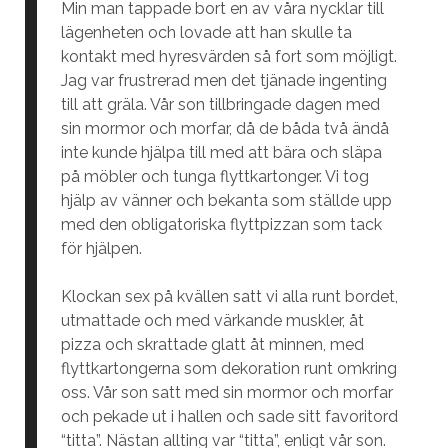
Min man tappade bort en av våra nycklar till
lägenheten och lovade att han skulle ta
kontakt med hyresvärden så fort som möjligt.
Jag var frustrerad men det tjänade ingenting
till att gräla. Vår son tillbringade dagen med
sin mormor och morfar, då de båda två ändå
inte kunde hjälpa till med att bära och släpa
på möbler och tunga flyttkartonger. Vi tog
hjälp av vänner och bekanta som ställde upp
med den obligatoriska flyttpizzan som tack
för hjälpen.
Klockan sex på kvällen satt vi alla runt bordet,
utmattade och med värkande muskler, åt
pizza och skrattade glatt åt minnen, med
flyttkartongerna som dekoration runt omkring
oss. Vår son satt med sin mormor och morfar
och pekade ut i hallen och sade sitt favoritord
“titta”. Nästan allting var “titta”, enligt vår son.