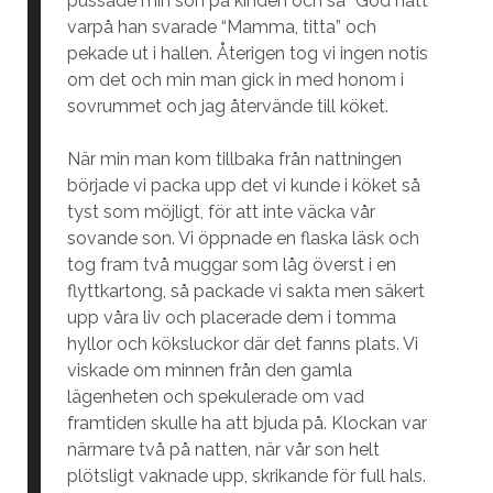
pussade min son på kinden och sa “God natt”
varpå han svarade “Mamma, titta” och
pekade ut i hallen. Återigen tog vi ingen notis
om det och min man gick in med honom i
sovrummet och jag återvände till köket.
När min man kom tillbaka från nattningen
började vi packa upp det vi kunde i köket så
tyst som möjligt, för att inte väcka vår
sovande son. Vi öppnade en flaska läsk och
tog fram två muggar som låg överst i en
flyttkartong, så packade vi sakta men säkert
upp våra liv och placerade dem i tomma
hyllor och köksluckor där det fanns plats. Vi
viskade om minnen från den gamla
lägenheten och spekulerade om vad
framtiden skulle ha att bjuda på. Klockan var
närmare två på natten, när vår son helt
plötsligt vaknade upp, skrikande för full hals.