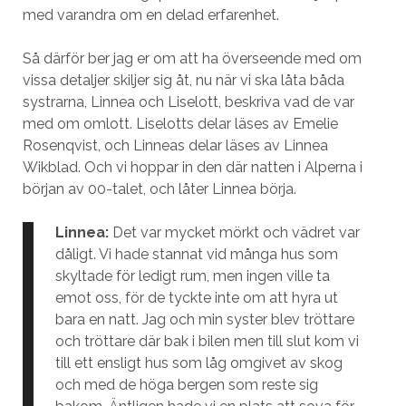
med varandra om en delad erfarenhet.
Så därför ber jag er om att ha överseende med om
vissa detaljer skiljer sig åt, nu när vi ska låta båda
systrarna, Linnea och Liselott, beskriva vad de var
med om omlott. Liselotts delar läses av Emelie
Rosenqvist, och Linneas delar läses av Linnea
Wikblad. Och vi hoppar in den där natten i Alperna i
början av 00-talet, och låter Linnea börja.
Linnea:
Det var mycket mörkt och vädret var
dåligt. Vi hade stannat vid många hus som
skyltade för ledigt rum, men ingen ville ta
emot oss, för de tyckte inte om att hyra ut
bara en natt. Jag och min syster blev tröttare
och tröttare där bak i bilen men till slut kom vi
till ett ensligt hus som låg omgivet av skog
och med de höga bergen som reste sig