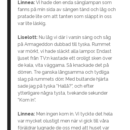
Linnea:
Vi hade den enda sänglampan som
fanns på min sida av sängen tänd och låg och
pratade lite om att tanten som släppt in oss
var lite läskig.
Liselott:
Nu låg vi där i varsin säng och såg
på Armageddon dubbad till tyska. Rummet
var mörkt, vi hade släckt alla lampor. Endast
ljuset från TV:n kastade ett oroligt sken över
de kala, vita väggarna. Så knackade det på
dörren. Tre ganska långsamma och tydliga
slag på rummets dörr. Med bultande hjärta
sade jag på tyska ”Hallå?”, och efter
ytterligare några tysta, tvekande sekunder
”Kom in”.
Linnea:
Men ingen kom in. Vi tyckte det hela
var mycket olustigt men när vi gick till våra
föräldrar lugnade de oss med att huset var