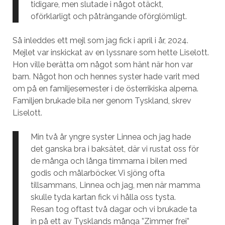
tidigare, men slutade i något otäckt,
oförklarligt och påträngande oförglömligt.
Så inleddes ett mejl som jag fick i april i år, 2024.
Mejlet var inskickat av en lyssnare som hette Liselott.
Hon ville berätta om något som hänt när hon var
barn. Något hon och hennes syster hade varit med
om på en familjesemester i de österrikiska alperna.
Familjen brukade bila ner genom Tyskland, skrev
Liselott.
Min två år yngre syster Linnea och jag hade
det ganska bra i baksätet, där vi rustat oss för
de många och långa timmarna i bilen med
godis och målarböcker. Vi sjöng ofta
tillsammans, Linnea och jag, men när mamma
skulle tyda kartan fick vi hålla oss tysta.
Resan tog oftast två dagar och vi brukade ta
in på ett av Tysklands många ”Zimmer frei”