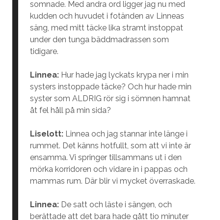
somnade. Med andra ord ligger jag nu med
kudden och huvudet i fotänden av Linneas
säng, med mitt täcke lika stramt instoppat
under den tunga bäddmadrassen som
tidigare.
Linnea:
Hur hade jag lyckats krypa ner i min
systers instoppade täcke? Och hur hade min
syster som ALDRIG rör sig i sömnen hamnat
åt fel håll på min sida?
Liselott:
Linnea och jag stannar inte länge i
rummet. Det känns hotfullt, som att vi inte är
ensamma. Vi springer tillsammans ut i den
mörka korridoren och vidare in i pappas och
mammas rum. Där blir vi mycket överraskade.
Linnea:
De satt och läste i sängen, och
berättade att det bara hade gått tio minuter