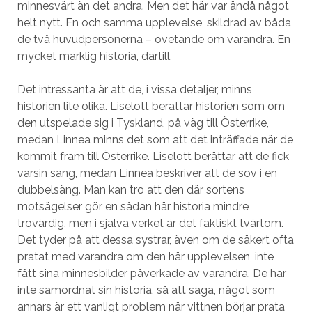
minnesvärt än det andra. Men det här var ändå något
helt nytt. En och samma upplevelse, skildrad av båda
de två huvudpersonerna – ovetande om varandra. En
mycket märklig historia, därtill.
Det intressanta är att de, i vissa detaljer, minns
historien lite olika. Liselott berättar historien som om
den utspelade sig i Tyskland, på väg till Österrike,
medan Linnea minns det som att det inträffade när de
kommit fram till Österrike. Liselott berättar att de fick
varsin säng, medan Linnea beskriver att de sov i en
dubbelsäng. Man kan tro att den där sortens
motsägelser gör en sådan här historia mindre
trovärdig, men i själva verket är det faktiskt tvärtom.
Det tyder på att dessa systrar, även om de säkert ofta
pratat med varandra om den här upplevelsen, inte
fått sina minnesbilder påverkade av varandra. De har
inte samordnat sin historia, så att säga, något som
annars är ett vanligt problem när vittnen börjar prata