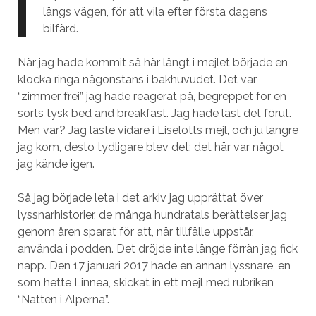
längs vägen, för att vila efter första dagens
bilfärd.
När jag hade kommit så här långt i mejlet började en
klocka ringa någonstans i bakhuvudet. Det var
“zimmer frei” jag hade reagerat på, begreppet för en
sorts tysk bed and breakfast. Jag hade läst det förut.
Men var? Jag läste vidare i Liselotts mejl, och ju längre
jag kom, desto tydligare blev det: det här var något
jag kände igen.
Så jag började leta i det arkiv jag upprättat över
lyssnarhistorier, de många hundratals berättelser jag
genom åren sparat för att, när tillfälle uppstår,
använda i podden. Det dröjde inte länge förrän jag fick
napp. Den 17 januari 2017 hade en annan lyssnare, en
som hette Linnea, skickat in ett mejl med rubriken
“Natten i Alperna”.