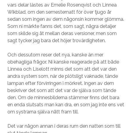
vars delar lästes av Emelie Rosenqvist och Linnea
Wikblad, om den semesternatt för över tjugo år
sedan som ingen av dem någonsin kommer glömma.
Som ni märkte fanns det, som sagt, några detaljer
som skilde sig åt mellan deras versioner, men som
sagt tycker jag bara det höjer trovärdigheten.
Och dessutom reser det nya, kanske än mer
obehagliga frågor. Ni kanske reagerade på att både
Linnea och Liselott minns det som att det var den
andra systern som, när de plötsligt vaknade, tände
lampan efter förvirringen i mörkret. Ingen av dem
beskriver det som att det var de själva som tände
den. Om de minnesbilderna stämmer finns det bara
en enda slutsats man kan dra, en som jag inte ens vet
om systrarna själva nått fram till.
Det var någon annan i deras rum den natten som till