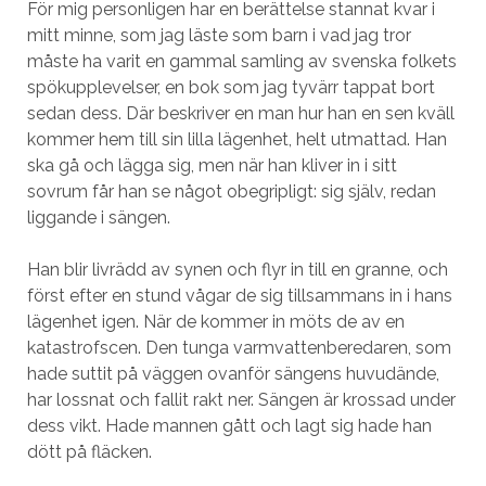
För mig personligen har en berättelse stannat kvar i
mitt minne, som jag läste som barn i vad jag tror
måste ha varit en gammal samling av svenska folkets
spökupplevelser, en bok som jag tyvärr tappat bort
sedan dess. Där beskriver en man hur han en sen kväll
kommer hem till sin lilla lägenhet, helt utmattad. Han
ska gå och lägga sig, men när han kliver in i sitt
sovrum får han se något obegripligt: sig själv, redan
liggande i sängen.
Han blir livrädd av synen och flyr in till en granne, och
först efter en stund vågar de sig tillsammans in i hans
lägenhet igen. När de kommer in möts de av en
katastrofscen. Den tunga varmvattenberedaren, som
hade suttit på väggen ovanför sängens huvudände,
har lossnat och fallit rakt ner. Sängen är krossad under
dess vikt. Hade mannen gått och lagt sig hade han
dött på fläcken.