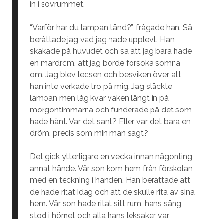
in i sovrummet.
“Varför har du lampan tänd?”, frågade han. Så
berättade jag vad jag hade upplevt. Han
skakade på huvudet och sa att jag bara hade
en mardröm, att jag borde försöka somna
om. Jag blev ledsen och besviken över att
han inte verkade tro på mig. Jag släckte
lampan men låg kvar vaken långt in på
morgontimmarna och funderade på det som
hade hänt. Var det sant? Eller var det bara en
dröm, precis som min man sagt?
Det gick ytterligare en vecka innan någonting
annat hände. Vår son kom hem från förskolan
med en teckning i handen. Han berättade att
de hade ritat idag och att de skulle rita av sina
hem. Vår son hade ritat sitt rum, hans säng
stod i hörnet och alla hans leksaker var