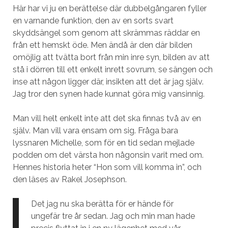
Här har vi ju en berättelse där dubbelgångaren fyller
en varnande funktion, den av en sorts svart
skyddsängel som genom att skrämmas räddar en
från ett hemskt öde. Men ändå är den där bilden
omöjlig att tvätta bort från min inre syn, bilden av att
stå i dörren till ett enkelt inrett sovrum, se sängen och
inse att någon ligger där, insikten att det är jag själv.
Jag tror den synen hade kunnat göra mig vansinnig.
Man vill helt enkelt inte att det ska finnas två av en
själv. Man vill vara ensam om sig. Fråga bara
lyssnaren Michelle, som för en tid sedan mejlade
podden om det värsta hon någonsin varit med om.
Hennes historia heter “Hon som vill komma in”, och
den läses av Rakel Josephson.
Det jag nu ska berätta för er hände för
ungefär tre år sedan. Jag och min man hade