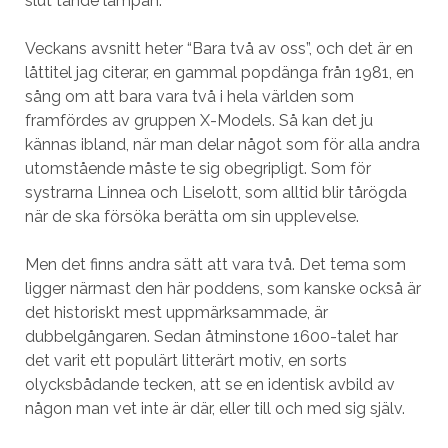
slut tände lampan.
Veckans avsnitt heter “Bara två av oss”, och det är en
låttitel jag citerar, en gammal popdänga från 1981, en
sång om att bara vara två i hela världen som
framfördes av gruppen X-Models. Så kan det ju
kännas ibland, när man delar något som för alla andra
utomstående måste te sig obegripligt. Som för
systrarna Linnea och Liselott, som alltid blir tårögda
när de ska försöka berätta om sin upplevelse.
Men det finns andra sätt att vara två. Det tema som
ligger närmast den här poddens, som kanske också är
det historiskt mest uppmärksammade, är
dubbelgångaren. Sedan åtminstone 1600-talet har
det varit ett populärt litterärt motiv, en sorts
olycksbådande tecken, att se en identisk avbild av
någon man vet inte är där, eller till och med sig själv.