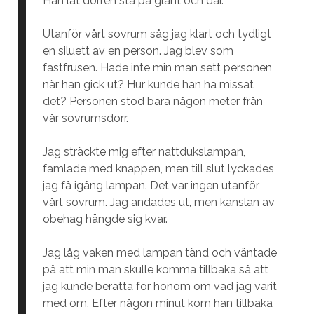
Han lät dörren stå på glänt och där.
Utanför vårt sovrum såg jag klart och tydligt
en siluett av en person. Jag blev som
fastfrusen. Hade inte min man sett personen
när han gick ut? Hur kunde han ha missat
det? Personen stod bara någon meter från
vår sovrumsdörr.
Jag sträckte mig efter nattdukslampan,
famlade med knappen, men till slut lyckades
jag få igång lampan. Det var ingen utanför
vårt sovrum. Jag andades ut, men känslan av
obehag hängde sig kvar.
Jag låg vaken med lampan tänd och väntade
på att min man skulle komma tillbaka så att
jag kunde berätta för honom om vad jag varit
med om. Efter någon minut kom han tillbaka