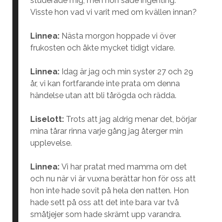
studerade mig, men hon sade ingenting.
Visste hon vad vi varit med om kvällen innan?
Linnea:
Nästa morgon hoppade vi över
frukosten och åkte mycket tidigt vidare.
Linnea:
Idag är jag och min syster 27 och 29
år, vi kan fortfarande inte prata om denna
händelse utan att bli tårögda och rädda.
Liselott:
Trots att jag aldrig menar det, börjar
mina tårar rinna varje gång jag återger min
upplevelse.
Linnea:
Vi har pratat med mamma om det
och nu när vi är vuxna berättar hon för oss att
hon inte hade sovit på hela den natten. Hon
hade sett på oss att det inte bara var två
småtjejer som hade skrämt upp varandra.