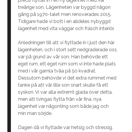
precis flyttat in i en ny lägenhet med vår
treårige son. Lägenheten var byggd någon
gång på 1970-talet men renoverades 2015.
Tidigare hade vi bott i en alldeles nybyggd
lägenhet med vita väggar och fräsch interiör.
Anledningen till att vi flyttade in i just den här
lägenheten, och i stort sett nedgraderade oss,
var på grund av vår son. Han behövde ett
eget rum, ett eget rum som vi inte hade plats
med i vår gamla tvåa på 50 kvadrat.
Dessutom behövde vi det extra rummet med
tanke på att vår lille son snart skulle få ett
syskon. Vi var alla extremt glada över detta,
men att tvingas flytta från vår fina, nya
lägenhet var någonting som både jag och
min man sörjde.
Dagen då vi flyttade var hetsig och stressig.