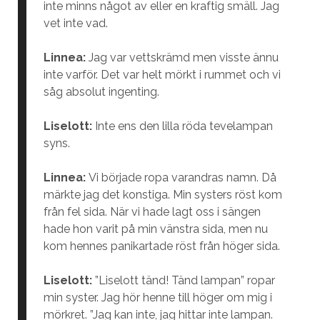
inte minns något av eller en kraftig smäll. Jag
vet inte vad.
Linnea:
Jag var vettskrämd men visste ännu
inte varför. Det var helt mörkt i rummet och vi
såg absolut ingenting.
Liselott:
Inte ens den lilla röda tevelampan
syns.
Linnea:
Vi började ropa varandras namn. Då
märkte jag det konstiga. Min systers röst kom
från fel sida. När vi hade lagt oss i sängen
hade hon varit på min vänstra sida, men nu
kom hennes panikartade röst från höger sida.
Liselott:
”Liselott tänd! Tänd lampan” ropar
min syster. Jag hör henne till höger om mig i
mörkret. ”Jag kan inte, jag hittar inte lampan.