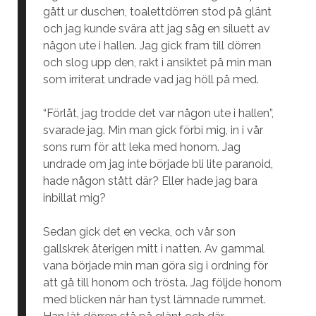
gått ur duschen, toalettdörren stod på glänt
och jag kunde svära att jag såg en siluett av
någon ute i hallen. Jag gick fram till dörren
och slog upp den, rakt i ansiktet på min man
som irriterat undrade vad jag höll på med.
“Förlåt, jag trodde det var någon ute i hallen”,
svarade jag. Min man gick förbi mig, in i vår
sons rum för att leka med honom. Jag
undrade om jag inte började bli lite paranoid,
hade någon stått där? Eller hade jag bara
inbillat mig?
Sedan gick det en vecka, och vår son
gallskrek återigen mitt i natten. Av gammal
vana började min man göra sig i ordning för
att gå till honom och trösta. Jag följde honom
med blicken när han tyst lämnade rummet.