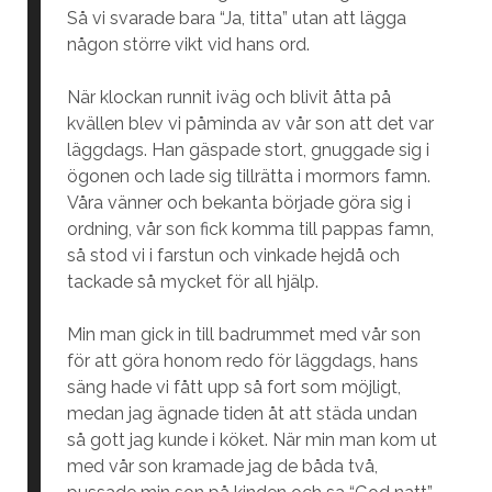
Så vi svarade bara “Ja, titta” utan att lägga
någon större vikt vid hans ord.
När klockan runnit iväg och blivit åtta på
kvällen blev vi påminda av vår son att det var
läggdags. Han gäspade stort, gnuggade sig i
ögonen och lade sig tillrätta i mormors famn.
Våra vänner och bekanta började göra sig i
ordning, vår son fick komma till pappas famn,
så stod vi i farstun och vinkade hejdå och
tackade så mycket för all hjälp.
Min man gick in till badrummet med vår son
för att göra honom redo för läggdags, hans
säng hade vi fått upp så fort som möjligt,
medan jag ägnade tiden åt att städa undan
så gott jag kunde i köket. När min man kom ut
med vår son kramade jag de båda två,