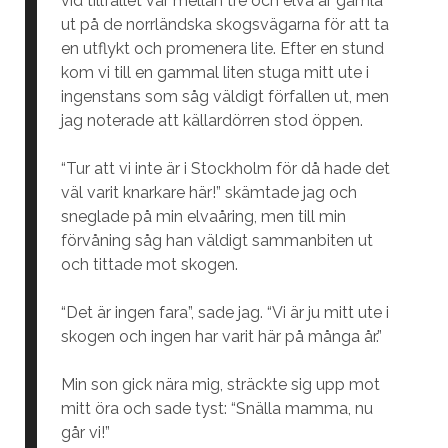
vid tillfället var mellan tre och elva år gamla
ut på de norrländska skogsvägarna för att ta
en utflykt och promenera lite. Efter en stund
kom vi till en gammal liten stuga mitt ute i
ingenstans som såg väldigt förfallen ut, men
jag noterade att källardörren stod öppen.
“Tur att vi inte är i Stockholm för då hade det
väl varit knarkare här!” skämtade jag och
sneglade på min elvaåring, men till min
förvåning såg han väldigt sammanbiten ut
och tittade mot skogen.
“Det är ingen fara”, sade jag. “Vi är ju mitt ute i
skogen och ingen har varit här på många år.”
Min son gick nära mig, sträckte sig upp mot
mitt öra och sade tyst: “Snälla mamma, nu
går vi!”