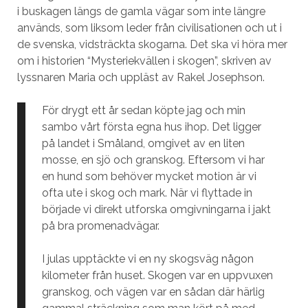
i buskagen längs de gamla vägar som inte längre
används, som liksom leder från civilisationen och ut i
de svenska, vidsträckta skogarna. Det ska vi höra mer
om i historien “Mysteriekvällen i skogen”, skriven av
lyssnaren Maria och uppläst av Rakel Josephson.
För drygt ett år sedan köpte jag och min
sambo vårt första egna hus ihop. Det ligger
på landet i Småland, omgivet av en liten
mosse, en sjö och granskog. Eftersom vi har
en hund som behöver mycket motion är vi
ofta ute i skog och mark. När vi flyttade in
började vi direkt utforska omgivningarna i jakt
på bra promenadvägar.
I julas upptäckte vi en ny skogsväg någon
kilometer från huset. Skogen var en uppvuxen
granskog, och vägen var en sådan där härlig