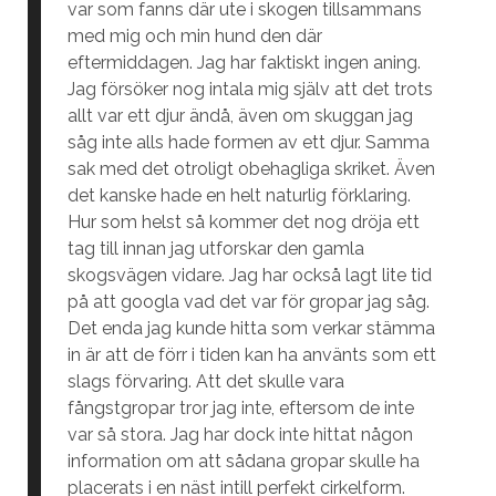
var som fanns där ute i skogen tillsammans
med mig och min hund den där
eftermiddagen. Jag har faktiskt ingen aning.
Jag försöker nog intala mig själv att det trots
allt var ett djur ändå, även om skuggan jag
såg inte alls hade formen av ett djur. Samma
sak med det otroligt obehagliga skriket. Även
det kanske hade en helt naturlig förklaring.
Hur som helst så kommer det nog dröja ett
tag till innan jag utforskar den gamla
skogsvägen vidare. Jag har också lagt lite tid
på att googla vad det var för gropar jag såg.
Det enda jag kunde hitta som verkar stämma
in är att de förr i tiden kan ha använts som ett
slags förvaring. Att det skulle vara
fångstgropar tror jag inte, eftersom de inte
var så stora. Jag har dock inte hittat någon
information om att sådana gropar skulle ha
placerats i en näst intill perfekt cirkelform.