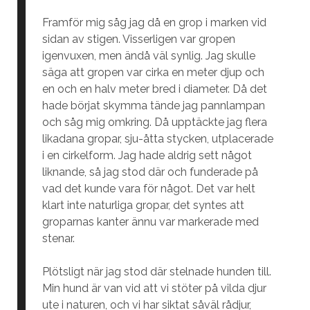
Framför mig såg jag då en grop i marken vid
sidan av stigen. Visserligen var gropen
igenvuxen, men ändå väl synlig. Jag skulle
säga att gropen var cirka en meter djup och
en och en halv meter bred i diameter. Då det
hade börjat skymma tände jag pannlampan
och såg mig omkring. Då upptäckte jag flera
likadana gropar, sju-åtta stycken, utplacerade
i en cirkelform. Jag hade aldrig sett något
liknande, så jag stod där och funderade på
vad det kunde vara för något. Det var helt
klart inte naturliga gropar, det syntes att
groparnas kanter ännu var markerade med
stenar.
Plötsligt när jag stod där stelnade hunden till.
Min hund är van vid att vi stöter på vilda djur
ute i naturen, och vi har siktat såväl rådjur,