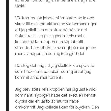
avfarten. Då blir jag ännu senare än jag hade
tänkt.
Väl framme på jobbet stämplade jag in och
skrev till min kontaktperson via bemanningen
att jag blivit sen och strax därpå var det
frukostrast. Jag gick igenom min mobil,
kollade på larmappen och såg att allt
stämde. Larmet skulle ha ringt på morgonen
men av någon anledning inte gjort det.
Då slog det mig att jag skulle kolla upp vad
som hade hänt på E4:an, som gjort att jag
kommit ännu mer försent.
Jag blev stel i hela kroppen när jag läste vad
som hänt. Tydligen hade det skett en hemsk
olycka där en lastbilschaufför hade
omkommit. Jag kollade tiden för olyckan. Den