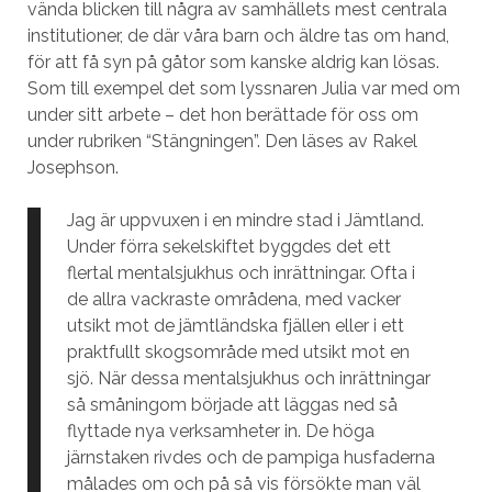
vända blicken till några av samhällets mest centrala
institutioner, de där våra barn och äldre tas om hand,
för att få syn på gåtor som kanske aldrig kan lösas.
Som till exempel det som lyssnaren Julia var med om
under sitt arbete – det hon berättade för oss om
under rubriken “Stängningen”. Den läses av Rakel
Josephson.
Jag är uppvuxen i en mindre stad i Jämtland.
Under förra sekelskiftet byggdes det ett
flertal mentalsjukhus och inrättningar. Ofta i
de allra vackraste områdena, med vacker
utsikt mot de jämtländska fjällen eller i ett
praktfullt skogsområde med utsikt mot en
sjö. När dessa mentalsjukhus och inrättningar
så småningom började att läggas ned så
flyttade nya verksamheter in. De höga
järnstaken rivdes och de pampiga husfaderna
målades om och på så vis försökte man väl