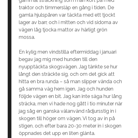
gammal sträckning som man kört på med
traktor och timmersläp en gång i tiden. De
gamla hjulspåren var täckta med ett tjockt
lager av barr, och i mitten och vid sidorna av
vägen låg tjocka mattor av härligt grön
mossa.
En kylig men vindstilla eftermiddag i januari
begav jag mig med hunden till den
nyupptäckta skogsvägen. Jag tänkte se hur
långt den sträckte sig, och om det gick att
hitta en bra runda – så man slipper vända och
gå samma väg hem igen. Jag och hunden
följde vägen en bit. Jag kan inte säga hur lång
sträcka, men vi hade nog gått i tio minuter när
jag såg en ganska välanvänd rådjursstig in i
skogen till höger om vägen. Vi tog av in på
stigen, och efter bara 20-30 meter in i skogen
öppnades det upp en liten glänta.