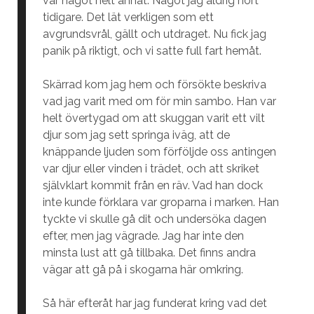
var något helt annat. Något jag aldrig hört
tidigare. Det lät verkligen som ett
avgrundsvrål, gällt och utdraget. Nu fick jag
panik på riktigt, och vi satte full fart hemåt.
Skärrad kom jag hem och försökte beskriva
vad jag varit med om för min sambo. Han var
helt övertygad om att skuggan varit ett vilt
djur som jag sett springa iväg, att de
knäppande ljuden som förföljde oss antingen
var djur eller vinden i trädet, och att skriket
självklart kommit från en räv. Vad han dock
inte kunde förklara var groparna i marken. Han
tyckte vi skulle gå dit och undersöka dagen
efter, men jag vägrade. Jag har inte den
minsta lust att gå tillbaka. Det finns andra
vägar att gå på i skogarna här omkring.
Så här efteråt har jag funderat kring vad det