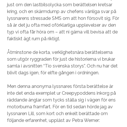
just om den lastbilsolycka som berättelsen kretsar
kring, och en skärmdump av chefens vänliga svar på
lyssnarens stressade SMS om att hon försovit sig. För
så är det ju ofta med oförklarliga upplevelser av den
typ vi ofta får höra om – att ni gärna vill bevisa att de
faktiskt ägt rum på riktigt.
Åtminstone de korta, verklighetsnära berättelserna
som utgör ryggraden för just de historierna vi brukar
samla i avsnitten “Tio svenska storys”. Och nu har det
blivit dags igen, för elfte gången i ordningen.
Men denna anonyma lyssnares första berättelse är
inte det enda exemplet ur Creepypoddens inkorg på
räddande änglar som tycks ställa sig i vägen för ens
motorburna framfart. För en tid sedan hörde jag av
lyssnaren Lill, som kort och enkelt berättade om
följande erfarenhet, uppläst av Petra Werner: