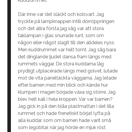
kuddrummet.
Där inne var det släckt och kolsvart. Jag
tryckte på lampknappen intill dörröppningen
och det allra första jag såg var att stora
taklampan i glas snurrade runt, som om
någon eller något slagit till den alldeles nyss.
Men kuddrummet var helt tomt. Jag såg bara
det dinglande ljudet dansa fram längs med
rummets väggar. De stora kuddarna låg
prydligt utplacerade längs med golvet, lutade
mot de vita paneltäckta väggarna. Jag letade
efter barnen med min blick och kände hur
klumpen i magen började växa sig större. Jag
blev helt kall i hela kroppen. Var var barnen?
Jag gick in på den blåa plastmattan i det lilla
rummet och hade frenetiskt börjat lyfta på
alla kuddar, som om barnen hade varit små
som legobitar, när jag hörde en mjuk röst