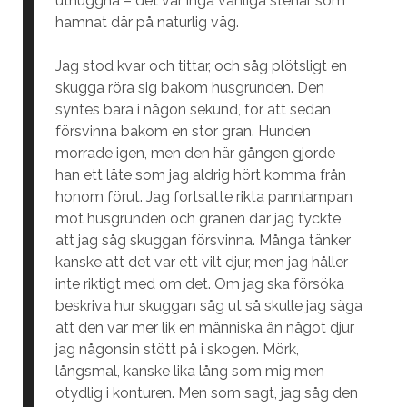
uthuggna – det var inga vanliga stenar som
hamnat där på naturlig väg.
Jag stod kvar och tittar, och såg plötsligt en
skugga röra sig bakom husgrunden. Den
syntes bara i någon sekund, för att sedan
försvinna bakom en stor gran. Hunden
morrade igen, men den här gången gjorde
han ett läte som jag aldrig hört komma från
honom förut. Jag fortsatte rikta pannlampan
mot husgrunden och granen där jag tyckte
att jag såg skuggan försvinna. Många tänker
kanske att det var ett vilt djur, men jag håller
inte riktigt med om det. Om jag ska försöka
beskriva hur skuggan såg ut så skulle jag säga
att den var mer lik en människa än något djur
jag någonsin stött på i skogen. Mörk,
långsmal, kanske lika lång som mig men
otydlig i konturen. Men som sagt, jag såg den