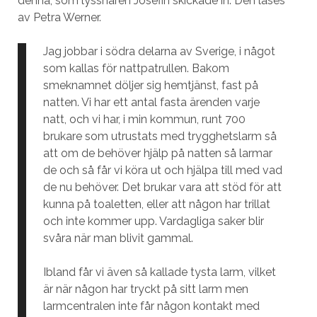
denna, som lyssnaren Josefin skickade in. Den läses
av Petra Werner.
Jag jobbar i södra delarna av Sverige, i något
som kallas för nattpatrullen. Bakom
smeknamnet döljer sig hemtjänst, fast på
natten. Vi har ett antal fasta ärenden varje
natt, och vi har, i min kommun, runt 700
brukare som utrustats med trygghetslarm så
att om de behöver hjälp på natten så larmar
de och så får vi köra ut och hjälpa till med vad
de nu behöver. Det brukar vara att stöd för att
kunna på toaletten, eller att någon har trillat
och inte kommer upp. Vardagliga saker blir
svåra när man blivit gammal.
Ibland får vi även så kallade tysta larm, vilket
är när någon har tryckt på sitt larm men
larmcentralen inte får någon kontakt med