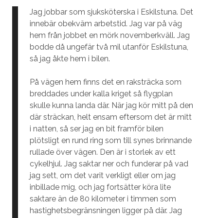
Jag jobbar som sjuksköterska i Eskilstuna. Det
innebär obekväm arbetstid. Jag var på väg
hem från jobbet en mörk novemberkväll. Jag
bodde då ungefär två mil utanför Eskilstuna,
så jag åkte hem i bilen.
På vägen hem finns det en raksträcka som
breddades under kalla kriget så flygplan
skulle kunna landa där. När jag kör mitt på den
där sträckan, helt ensam eftersom det är mitt
i natten, så ser jag en bit framför bilen
plötsligt en rund ring som till synes brinnande
rullade över vägen. Den är i storlek av ett
cykelhjul. Jag saktar ner och funderar på vad
jag sett, om det varit verkligt eller om jag
inbillade mig, och jag fortsätter köra lite
saktare än de 80 kilometer i timmen som
hastighetsbegränsningen ligger på där. Jag