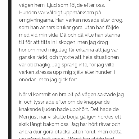
vägen hem. Ljud som följde efter oss.
Hunden var väldigt uppmärksam på
omgivningarna. Han varken nosade eller drog,
som han annars brukar göra, utan han följde
med vid min sida. Då och då ville han stanna
till för att titta in i skogen, men jag drog
honom med mig. Jag får erkänna att jag var
ganska rädd, och tyckte att hela situationen
var obehaglig. Jag sprang inte, för jag ville
varken stressa upp mig själv eller hunden i
onödan, men jag gick fort.
När vi kommit en bra bit på vägen saktade jag
in och lyssnade efter om de knäppande,
knakande ljuden hade upphört. Det hade de.
Men just när vi skulle börja gå igen hördes ett
skrik långt bakom oss. Jag har hört rävar och
andra djur göra otäcka läten förut, men detta