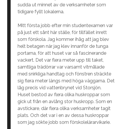
sudda ut minnet av de verksamheter som
tidigare fyllt lokalerna.
Mitt första jobb efter min studentexamen var
på just ett sånt här ställe, för tillfället inrett
som förskola. Jag kommer ihåg att jag blev
helt betagen när jag klev innanför de tunga
portarna, för att huset var så fascinerande
vackert. Det var flera meter upp till taket,
samtliga trädörrar var varsamt vitmålade
med snirkliga handtag och fönstren sträckte
sig flera meter längs med höga väggarna. Det
låg precis vid vattenbrynet vid Storsjön.
Huset bestod av flera olika huskroppar som
gick ut från en avlång stor huskropp. Som en
avstickare, där flera olika verksamheter tagit
plats. Och det var i en av dessa huskroppar
som jag sökte jobb som förskolelärarvikarie.