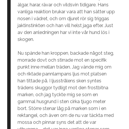
älgar, harar, rävar och vildsvin tidigare. Hans
vanliga reaktion brukar vara att han sätter upp
nosen i vädret, och om djuret rör sig triggas
jaktinstinkten och han vill helst jaga efter. Just
av den anledningen har vi inte vår hund lös i
skogen.
Nu spände han kroppen, backade något steg,
morrade dovt och stirrade mot en specifik
punkt inne mellan träden. Jag vände mig om
och riktade pannlampans ljus mot platsen
han tittade på. I ljusstrålens sken syntes
trädens skuggor tydligt mot den frostbitna
marken, och jag tyckte mig se som en
gammal husgrund i sten cirka tjugo meter
bort. Större stenar låg på marken som i en
rektangel, och även om de nu var täckta med
mossa och pinnar syns det att de var