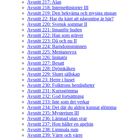
Avsnitt 217: Alan
Avsnitt 218: Internethistorier III
Avsnitt 219: Den bekväma och mysiga stugan
Avsnitt 22: Har du känt att någonting är här?
Avsnitt 220: Svensk sommar II
Avsnitt 221: Innanför huden
Avsnitt 222: Han som gräver
Avsnitt 223: Då och nu II
Avsnitt 224: Barndomsminnen
Avsnitt 225: Mentanovox
Avsnitt 226: Imitatör
Avsnitt 227: Besatt
Avsnitt 228: Drömkåken
Avsnitt 229: Slutet sällskap
Avsnitt 23: Herre i huset
Avsnitt 230: Folktrons hemligheter
Avsnitt 231: Kurragömma
Avsnitt 232: God fortsättning
Avsnitt 233: Inte som det verkar
Avsnitt 234: Det där du aldrig kunnat glömma
Avsnitt 235: Mysterium III
Avsnitt 236: Lämnad utan svar
Avsnitt 237: Hon håller en apelsin
Avsnitt 238: Liminala rum
Avsnitt 239: Värre och värre