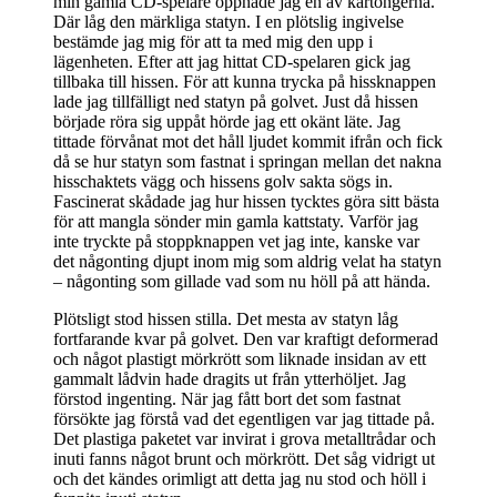
min gamla CD-spelare öppnade jag en av kartongerna.
Där låg den märkliga statyn. I en plötslig ingivelse
bestämde jag mig för att ta med mig den upp i
lägenheten. Efter att jag hittat CD-spelaren gick jag
tillbaka till hissen. För att kunna trycka på hissknappen
lade jag tillfälligt ned statyn på golvet. Just då hissen
började röra sig uppåt hörde jag ett okänt läte. Jag
tittade förvånat mot det håll ljudet kommit ifrån och fick
då se hur statyn som fastnat i springan mellan det nakna
hisschaktets vägg och hissens golv sakta sögs in.
Fascinerat skådade jag hur hissen tycktes göra sitt bästa
för att mangla sönder min gamla kattstaty. Varför jag
inte tryckte på stoppknappen vet jag inte, kanske var
det någonting djupt inom mig som aldrig velat ha statyn
– någonting som gillade vad som nu höll på att hända.
Plötsligt stod hissen stilla. Det mesta av statyn låg
fortfarande kvar på golvet. Den var kraftigt deformerad
och något plastigt mörkrött som liknade insidan av ett
gammalt lådvin hade dragits ut från ytterhöljet. Jag
förstod ingenting. När jag fått bort det som fastnat
försökte jag förstå vad det egentligen var jag tittade på.
Det plastiga paketet var invirat i grova metalltrådar och
inuti fanns något brunt och mörkrött. Det såg vidrigt ut
och det kändes orimligt att detta jag nu stod och höll i