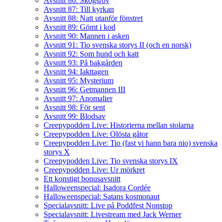
Avsnitt 86: Skogsrov
Avsnitt 87: Till kyrkan
Avsnitt 88: Natt utanför fönstret
Avsnitt 89: Gömt i kod
Avsnitt 90: Mannen i asken
Avsnitt 91: Tio svenska storys II (och en norsk)
Avsnitt 92: Som hund och katt
Avsnitt 93: På bakgården
Avsnitt 94: Iakttagen
Avsnitt 95: Mysterium
Avsnitt 96: Getmannen III
Avsnitt 97: Anomalier
Avsnitt 98: För sent
Avsnitt 99: Blodsav
Creepypodden Live: Historierna mellan stolarna
Creepypodden Live: Olösta gåtor
Creepypodden Live: Tio (fast vi hann bara nio) svenska
storys X
Creepypodden Live: Tio svenska storys IX
Creepypodden Live: Ur mörkret
Ett konstigt bonusavsnitt
Halloweenspecial: Isadora Cordée
Halloweenspecial: Satans kosmonaut
Specialavsnitt: Live på Poddfest Nonstop
Specialavsnitt: Livestream med Jack Werner