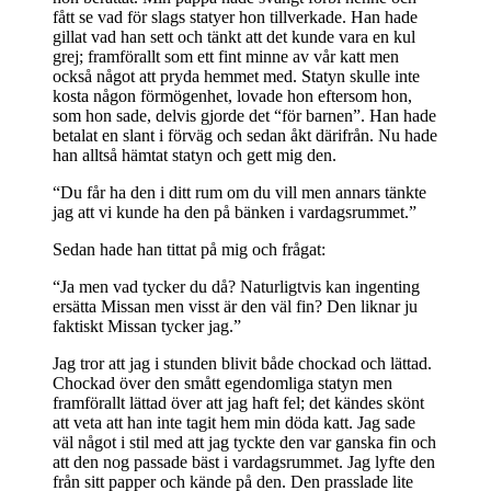
fått se vad för slags statyer hon tillverkade. Han hade
gillat vad han sett och tänkt att det kunde vara en kul
grej; framförallt som ett fint minne av vår katt men
också något att pryda hemmet med. Statyn skulle inte
kosta någon förmögenhet, lovade hon eftersom hon,
som hon sade, delvis gjorde det “för barnen”. Han hade
betalat en slant i förväg och sedan åkt därifrån. Nu hade
han alltså hämtat statyn och gett mig den.
“Du får ha den i ditt rum om du vill men annars tänkte
jag att vi kunde ha den på bänken i vardagsrummet.”
Sedan hade han tittat på mig och frågat:
“Ja men vad tycker du då? Naturligtvis kan ingenting
ersätta Missan men visst är den väl fin? Den liknar ju
faktiskt Missan tycker jag.”
Jag tror att jag i stunden blivit både chockad och lättad.
Chockad över den smått egendomliga statyn men
framförallt lättad över att jag haft fel; det kändes skönt
att veta att han inte tagit hem min döda katt. Jag sade
väl något i stil med att jag tyckte den var ganska fin och
att den nog passade bäst i vardagsrummet. Jag lyfte den
från sitt papper och kände på den. Den prasslade lite