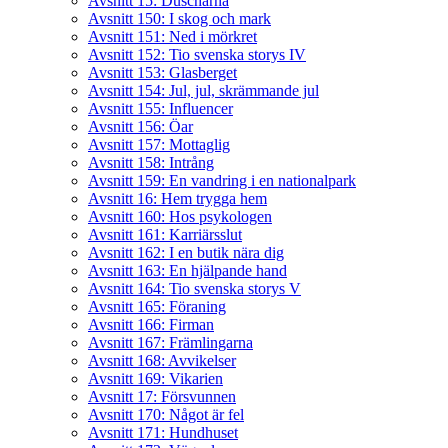
Avsnitt 15: Duscharna
Avsnitt 150: I skog och mark
Avsnitt 151: Ned i mörkret
Avsnitt 152: Tio svenska storys IV
Avsnitt 153: Glasberget
Avsnitt 154: Jul, jul, skrämmande jul
Avsnitt 155: Influencer
Avsnitt 156: Öar
Avsnitt 157: Mottaglig
Avsnitt 158: Intrång
Avsnitt 159: En vandring i en nationalpark
Avsnitt 16: Hem trygga hem
Avsnitt 160: Hos psykologen
Avsnitt 161: Karriärsslut
Avsnitt 162: I en butik nära dig
Avsnitt 163: En hjälpande hand
Avsnitt 164: Tio svenska storys V
Avsnitt 165: Föraning
Avsnitt 166: Firman
Avsnitt 167: Främlingarna
Avsnitt 168: Avvikelser
Avsnitt 169: Vikarien
Avsnitt 17: Försvunnen
Avsnitt 170: Något är fel
Avsnitt 171: Hundhuset