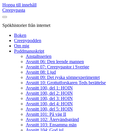
Hoppa till innehåll
Creepypasta
Spökhistorier från internet
Boken
Creepypodden
Om mig
Poddmanuskript
Anstaltsserien
Avsnitt 06: Den leende mannen
Avsnitt 07: Creepypastor i Sverige
Avsnitt 08: Ljud
Avsnitt 09: Det ryska sömnexperimentet
Avsnitt 10: Grottutforskaren Teds berättelse
Avsnitt 100, del 1: HOIN
Avsnitt 100, del 2: HOIN
Avsnitt 100, del 3: HOIN
Avsnitt 100, del 4: HOIN
Avsnitt 100, del 5: HOIN
Avsnitt 101: På väg II
Avsnitt 102: Återvändsgränd
Avsnitt 103: Ensamma män
Avsnitt 104: God jul