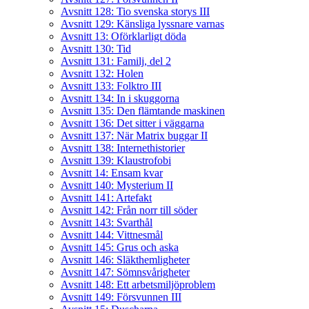
Avsnitt 128: Tio svenska storys III
Avsnitt 129: Känsliga lyssnare varnas
Avsnitt 13: Oförklarligt döda
Avsnitt 130: Tid
Avsnitt 131: Familj, del 2
Avsnitt 132: Holen
Avsnitt 133: Folktro III
Avsnitt 134: In i skuggorna
Avsnitt 135: Den flämtande maskinen
Avsnitt 136: Det sitter i väggarna
Avsnitt 137: När Matrix buggar II
Avsnitt 138: Internethistorier
Avsnitt 139: Klaustrofobi
Avsnitt 14: Ensam kvar
Avsnitt 140: Mysterium II
Avsnitt 141: Artefakt
Avsnitt 142: Från norr till söder
Avsnitt 143: Svarthål
Avsnitt 144: Vittnesmål
Avsnitt 145: Grus och aska
Avsnitt 146: Släkthemligheter
Avsnitt 147: Sömnsvårigheter
Avsnitt 148: Ett arbetsmiljöproblem
Avsnitt 149: Försvunnen III