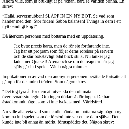
Andra ville, som ju brukligt är på 4chan, bara se världen brinna. En
skrev:
“Hallå, serversnubben! SLÄPP IN EN NY BOT. Se vad som
händer med den. Stör friden! Sabba balansen! Tvinga in dem i ett
nytt oändligt krig!”
Då återkom personen med bottarna med en uppdatering.
Jag bytte precis karta, men de rör sig fortfarande inte.
Jag har ett program som följer deras rörelser på servern
och de står bokstavligt talat blick stilla. Nu tänker jag
ladda ner Quake 3 Arena och se om de reagerar när jag
själv går in i spelet. Vänta några mi­nuter.
Implikationerna av vad den anonyma personen berättade fortsatte att
gå upp för de andra i tråden. Som någon skrev:
“Det tog fyra år för dem att utveckla den ultimata
överlevnadsstrategin: Om ingen dödar så dör ingen. De har
åstadkommit något som vi inte lyckats med. Världsfred.
Nu ville alla veta vad som skulle hända om bottarna såg någon ny
komma in i spelet, som de förstod inte var en av dem själva. Det
kunde inte bli annat än mörkt, förutspåddes det. Någon skrev: