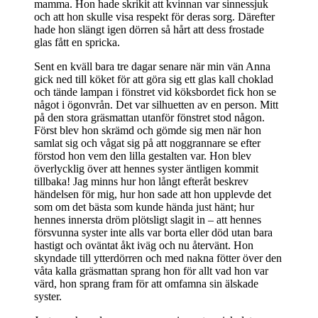
mamma. Hon hade skrikit att kvinnan var sinnessjuk
och att hon skulle visa respekt för deras sorg. Därefter
hade hon slängt igen dörren så hårt att dess frostade
glas fått en spricka.
Sent en kväll bara tre dagar senare när min vän Anna
gick ned till köket för att göra sig ett glas kall choklad
och tände lampan i fönstret vid köksbordet fick hon se
något i ögonvrån. Det var silhuetten av en person. Mitt
på den stora gräsmattan utanför fönstret stod någon.
Först blev hon skrämd och gömde sig men när hon
samlat sig och vågat sig på att noggrannare se efter
förstod hon vem den lilla gestalten var. Hon blev
överlycklig över att hennes syster äntligen kommit
tillbaka! Jag minns hur hon långt efteråt beskrev
händelsen för mig, hur hon sade att hon upplevde det
som om det bästa som kunde hända just hänt; hur
hennes innersta dröm plötsligt slagit in – att hennes
försvunna syster inte alls var borta eller död utan bara
hastigt och oväntat åkt iväg och nu återvänt. Hon
skyndade till ytterdörren och med nakna fötter över den
våta kalla gräsmattan sprang hon för allt vad hon var
värd, hon sprang fram för att omfamna sin älskade
syster.