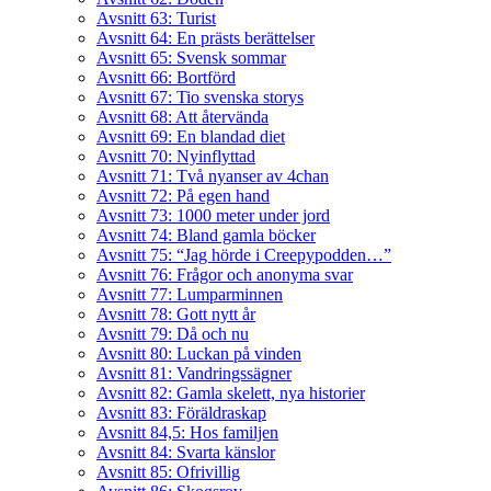
Avsnitt 63: Turist
Avsnitt 64: En prästs berättelser
Avsnitt 65: Svensk sommar
Avsnitt 66: Bortförd
Avsnitt 67: Tio svenska storys
Avsnitt 68: Att återvända
Avsnitt 69: En blandad diet
Avsnitt 70: Nyinflyttad
Avsnitt 71: Två nyanser av 4chan
Avsnitt 72: På egen hand
Avsnitt 73: 1000 meter under jord
Avsnitt 74: Bland gamla böcker
Avsnitt 75: “Jag hörde i Creepypodden…”
Avsnitt 76: Frågor och anonyma svar
Avsnitt 77: Lumparminnen
Avsnitt 78: Gott nytt år
Avsnitt 79: Då och nu
Avsnitt 80: Luckan på vinden
Avsnitt 81: Vandringssägner
Avsnitt 82: Gamla skelett, nya historier
Avsnitt 83: Föräldraskap
Avsnitt 84,5: Hos familjen
Avsnitt 84: Svarta känslor
Avsnitt 85: Ofrivillig