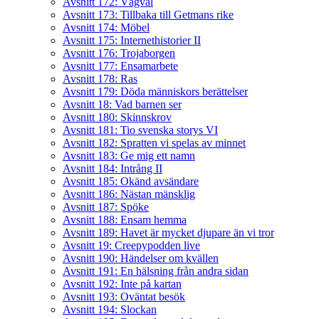
Avsnitt 172: Vägval
Avsnitt 173: Tillbaka till Getmans rike
Avsnitt 174: Möbel
Avsnitt 175: Internethistorier II
Avsnitt 176: Trojaborgen
Avsnitt 177: Ensamarbete
Avsnitt 178: Ras
Avsnitt 179: Döda människors berättelser
Avsnitt 18: Vad barnen ser
Avsnitt 180: Skinnskrov
Avsnitt 181: Tio svenska storys VI
Avsnitt 182: Spratten vi spelas av minnet
Avsnitt 183: Ge mig ett namn
Avsnitt 184: Intrång II
Avsnitt 185: Okänd avsändare
Avsnitt 186: Nästan mänsklig
Avsnitt 187: Spöke
Avsnitt 188: Ensam hemma
Avsnitt 189: Havet är mycket djupare än vi tror
Avsnitt 19: Creepypodden live
Avsnitt 190: Händelser om kvällen
Avsnitt 191: En hälsning från andra sidan
Avsnitt 192: Inte på kartan
Avsnitt 193: Oväntat besök
Avsnitt 194: Slockan