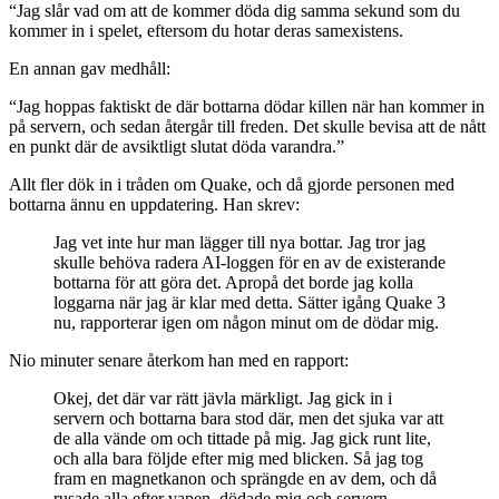
“Jag slår vad om att de kommer döda dig samma se­kund som du
kommer in i spelet, eftersom du hotar deras samexistens.
En annan gav medhåll:
“Jag hoppas faktiskt de där bottarna dödar killen när han kommer in
på servern, och sedan återgår till freden. Det skulle bevisa att de nått
en punkt där de avsiktligt slutat döda varandra.”
Allt fler dök in i tråden om Quake, och då gjorde personen med
bottarna ännu en uppdatering. Han skrev:
Jag vet inte hur man lägger till nya bottar. Jag tror jag
skulle behöva radera AI-­loggen för en av de existerande
bottarna för att göra det. Apropå det borde jag kolla
loggarna när jag är klar med detta. Sätter igång Quake 3
nu, rapporterar igen om nå­gon minut om de dödar mig.
Nio minuter senare återkom han med en rapport:
Okej, det där var rätt jävla märkligt. Jag gick in i
servern och bottarna bara stod där, men det sjuka var att
de alla vände om och tittade på mig. Jag gick runt lite,
och alla bara följde efter mig med blicken. Så jag tog
fram en magnetkanon och spräng­de en av dem, och då
rusade alla efter vapen, dödade mig och servern