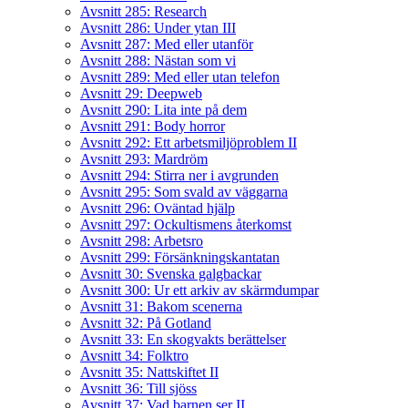
Avsnitt 285: Research
Avsnitt 286: Under ytan III
Avsnitt 287: Med eller utanför
Avsnitt 288: Nästan som vi
Avsnitt 289: Med eller utan telefon
Avsnitt 29: Deepweb
Avsnitt 290: Lita inte på dem
Avsnitt 291: Body horror
Avsnitt 292: Ett arbetsmiljöproblem II
Avsnitt 293: Mardröm
Avsnitt 294: Stirra ner i avgrunden
Avsnitt 295: Som svald av väggarna
Avsnitt 296: Oväntad hjälp
Avsnitt 297: Ockultismens återkomst
Avsnitt 298: Arbetsro
Avsnitt 299: Försänkningskantatan
Avsnitt 30: Svenska galgbackar
Avsnitt 300: Ur ett arkiv av skärmdumpar
Avsnitt 31: Bakom scenerna
Avsnitt 32: På Gotland
Avsnitt 33: En skogvakts berättelser
Avsnitt 34: Folktro
Avsnitt 35: Nattskiftet II
Avsnitt 36: Till sjöss
Avsnitt 37: Vad barnen ser II