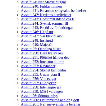
Avsnitt 24: När Matrix buggar
Avsnitt 240: Falska minnen
Avsnitt 241: En annan skogvakts berättelser
Avsnitt 242: Kyrkans hemligheter
Avsnitt 243: Gömt mitt ibland oss II
Avsnitt 244: Svensk sommar III
Avsnitt 245: En tid av förändringar
Avsnitt 246: Ut på tur
Avsnitt 247: Var blev ni av?
Avsnitt 248: Instängd
Avsnitt 249: Majestät
Avsnitt 25: Oändliga huset
Avsnitt 250: Bara två av oss
Avsnitt 251: Plötsligt händer det
Avsnitt 252: Inte som du tror
Avsnitt 253: Rävtänder
Avsnitt 254: Skenet kan bedra
Avsnitt 255: Under ytan II
Avsnitt 256: Vitterstigar
Avsnitt 257: Bilolyckan
Avsnitt 258: Inte längre jag
Avsnitt 259: Mitt i vardagen
Avsnitt 26: Sömnparalys
Avsnitt 260: Det förflutna är aldrig dött
Avsnitt 261: När survivalisterna berättar