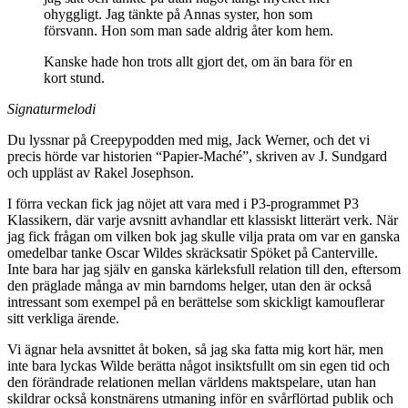
ohyggligt. Jag tänkte på Annas syster, hon som
försvann. Hon som man sade aldrig åter kom hem.
Kanske hade hon trots allt gjort det, om än bara för en
kort stund.
Signaturmelodi
Du lyssnar på Creepypodden med mig, Jack Werner, och det vi
precis hörde var historien “Papier-Maché”, skriven av J. Sundgard
och uppläst av Rakel Josephson.
I förra veckan fick jag nöjet att vara med i P3-programmet P3
Klassikern, där varje avsnitt avhandlar ett klassiskt litterärt verk. När
jag fick frågan om vilken bok jag skulle vilja prata om var en ganska
omedelbar tanke Oscar Wildes skräcksatir Spöket på Canterville.
Inte bara har jag själv en ganska kärleksfull relation till den, eftersom
den präglade många av min barndoms helger, utan den är också
intressant som exempel på en berättelse som skickligt kamouflerar
sitt verkliga ärende.
Vi ägnar hela avsnittet åt boken, så jag ska fatta mig kort här, men
inte bara lyckas Wilde berätta något insiktsfullt om sin egen tid och
den förändrade relationen mellan världens maktspelare, utan han
skildrar också konstnärens utmaning inför en svårflörtad publik och