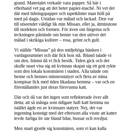
grand. Materialet verkade vara papper. Så här i
efterhand vet jag att det heter papier-maché. Ni vet det
där med tidningspapper och tapetklister man höll på
med på dagis. Utsidan var målad och lackad. Den var
till utseendet väldigt lik min Missan, eller ja, åtminstone
till storleken och formen. För även om färgerna och
teckningen påminde om henne var den utöver det
målad i skrikiga kulörer – rosa, grönt och gult.
Vi ställde “Missan” på den midjehöga bänken i
vardagsrummet och där fick hon stå. Ibland talade vi
om den, främst då vi fick besök. Tiden gick och det
skulle snart visa sig att kvinnan skapat sig ett gott rykte
som den lokala konstnären i staden. Alla talade om
henne och hennes minnesstatyer och flera av mina
kompisar fick med tiden likadana hemma – var och en
föreställandes just deras försvunna katt.
Där och då var det ingen som reflekterade över allt
detta; att så många som tidigare haft katt hemma nu
istället ägde en av kvinnans statyer. Nej, det var
ingenting konstigt med det eftersom alla visste att katter
levde farliga liv ute bland bilar, bussar och rovdjur.
Men snart gjorde sig konstnären, som vi kan kalla