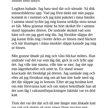
funnits inuti statyn.
Logiken haltade. Jag bara stod där och stirrade. Så dök
minnesbilderna upp. Vad jag först tänkt när min pappa
kommit in i rummet och jag känt paketet i mina händer.
I samma stund tyckte jag mig kunna urskilja stora tussar
av hår. Mina grannar måste ha hört skriket för i samma
stund öppnades dörren. De undrade skrämt vad som
hänt och om jag gjort mig illa. Jag försökte släppa det
jag kastat ifrån mig i bortre delen av hissen med blicken
och när låsningen i mina muskler släppt kastade jag mig
ur hissen.
Min granne tittade på mig och våra blickar möttes. Han
undrade vad det var som låg där, gick in och lyfte upp
det. Jag ville inte stanna, ville inte se mer. Jag slet upp
min lägenhetsdörr och smet in. En stund senare
knackade det försiktigt på dörren. Jag samlade mig och
efter att jag försäkrat mig om att han inte hade med sig
det där släppte jag in honom. Efter att jag berättat kort
om min försvunna katt och om statyn bekräftade han att
det som låg i vakuumförpackningen faktiskt var en död
katt.
Trots det var det där och då inte längre min älskade katt
jag satt och tänkte på utan något långt mycket mer