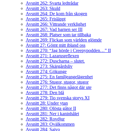
Avsnitt 262: Svarta ledtrådar
Avsnitt 263: Skuld
Avsnitt 264: De kom från skogen
Avsnitt 265: Frisläppt
Avsnitt 266: Vittrande verklighet
Avsnitt 267: Vad barnen ser III
Avsnitt 268: Platser som tar tillbaka
Avsnitt 269: Flickan som världen glömde
Avsnitt 27: Gömt mitt ibland oss
Avsnitt 270: “Jag hörde i Creepypodden…” II
Avsnitt 271: Lazarusreflexen
Avsnitt 272: Duscharna – slutet.
Avsnitt 273: Skärgårdsliv
Avsnitt 274: Gökunge
Avsnitt 275: En familjeangelägenhet
Avsnitt 276: Stugor, stugor, stugor
Avsnitt 277: Det finns något där ute
Avsnitt 278: Den blå
Avsnitt 279: Tio svenska storys XI
Avsnitt 28: Under ytan
Avsnitt 280: Olösta gåtor II
Avsnitt 281: Ner i kaninhålet
Avsnitt 282: Rovdjur
Avsnitt 283: Ovälkommen
Avsnitt 284: Saivo