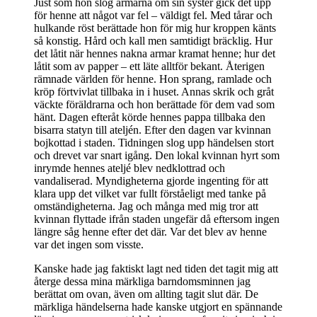
Just som hon slog armarna om sin syster gick det upp
för henne att något var fel – väldigt fel. Med tårar och
hulkande röst berättade hon för mig hur kroppen känts
så konstig. Hård och kall men samtidigt bräcklig. Hur
det låtit när hennes nakna armar kramat henne; hur det
låtit som av papper – ett läte alltför bekant. Återigen
rämnade världen för henne. Hon sprang, ramlade och
kröp förtvivlat tillbaka in i huset. Annas skrik och gråt
väckte föräldrarna och hon berättade för dem vad som
hänt. Dagen efteråt körde hennes pappa tillbaka den
bisarra statyn till ateljén. Efter den dagen var kvinnan
bojkottad i staden. Tidningen slog upp händelsen stort
och drevet var snart igång. Den lokal kvinnan hyrt som
inrymde hennes ateljé blev nedklottrad och
vandaliserad. Myndigheterna gjorde ingenting för att
klara upp det vilket var fullt förståeligt med tanke på
omständigheterna. Jag och många med mig tror att
kvinnan flyttade ifrån staden ungefär då eftersom ingen
längre såg henne efter det där. Var det blev av henne
var det ingen som visste.
Kanske hade jag faktiskt lagt ned tiden det tagit mig att
återge dessa mina märkliga barndomsminnen jag
berättat om ovan, även om allting tagit slut där. De
märkliga händelserna hade kanske utgjort en spännande