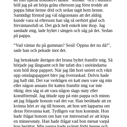
höll jag på att börja gråta eftersom jag först trodde att
pappa hittat henne död och sedan tagit hem henne.
Samtidigt förstod jag väl någonstans att det aldrig
kunde vara så eftersom han såg så oerhört glad och
förväntansfull ut. Det gick helt enkelt inte ihop. Jag
samlade mig, lade byltet i sängen och såg på det. Sedan
på pappa.
“Vad väntar du på gumman? Seså! Öppna det nu då!”,
sade han och pekade mot det.
Jag betraktade återigen det bruna byltet framför mig. Så
började jag långsamt och lite tafatt dra i snörändarna
som höll ihop pappret. När jag fått bort snöret och vikit
upp omslagspappret blev jag överraskad. Delvis hade
jag haft rätt. Det var verkligen en katt men vare sig min
eller någon annans för katten framför mig var inte
riktig; den såg ut att vara någon slags staty eller
konstföremål. Jag tittade upp på min pappa och minns
att jag frågade honom vad det var. Han berättade att en
kvinna hört av sig till honom, att hon sett lapparna om
deras försvunna katt. Tydligen var hon konstnär. Hon
hade frågat honom om han var intresserad av att köpa
en minnesstaty. Han hade frågat vad hon menat varpå
hon berättat. Min pappa hade svängt förbi henne och