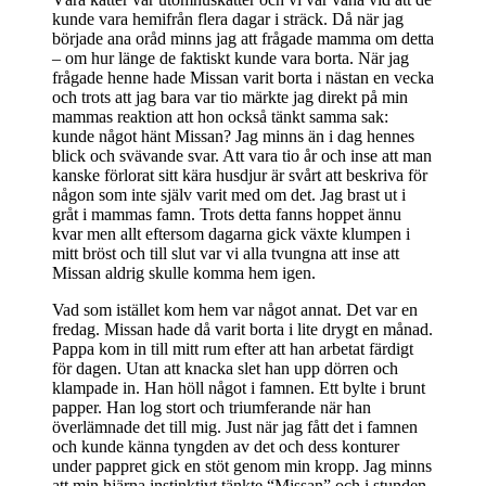
kunde vara hemifrån flera dagar i sträck. Då när jag
började ana oråd minns jag att frågade mamma om detta
– om hur länge de faktiskt kunde vara borta. När jag
frågade henne hade Missan varit borta i nästan en vecka
och trots att jag bara var tio märkte jag direkt på min
mammas reaktion att hon också tänkt samma sak:
kunde något hänt Missan? Jag minns än i dag hennes
blick och svävande svar. Att vara tio år och inse att man
kanske förlorat sitt kära husdjur är svårt att beskriva för
någon som inte själv varit med om det. Jag brast ut i
gråt i mammas famn. Trots detta fanns hoppet ännu
kvar men allt eftersom dagarna gick växte klumpen i
mitt bröst och till slut var vi alla tvungna att inse att
Missan aldrig skulle komma hem igen.
Vad som istället kom hem var något annat. Det var en
fredag. Missan hade då varit borta i lite drygt en månad.
Pappa kom in till mitt rum efter att han arbetat färdigt
för dagen. Utan att knacka slet han upp dörren och
klampade in. Han höll något i famnen. Ett bylte i brunt
papper. Han log stort och triumferande när han
överlämnade det till mig. Just när jag fått det i famnen
och kunde känna tyngden av det och dess konturer
under pappret gick en stöt genom min kropp. Jag minns
att min hjärna instinktivt tänkte “Missan” och i stunden