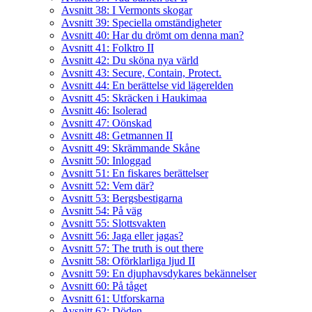
Avsnitt 38: I Vermonts skogar
Avsnitt 39: Speciella omständigheter
Avsnitt 40: Har du drömt om denna man?
Avsnitt 41: Folktro II
Avsnitt 42: Du sköna nya värld
Avsnitt 43: Secure, Contain, Protect.
Avsnitt 44: En berättelse vid lägerelden
Avsnitt 45: Skräcken i Haukimaa
Avsnitt 46: Isolerad
Avsnitt 47: Oönskad
Avsnitt 48: Getmannen II
Avsnitt 49: Skrämmande Skåne
Avsnitt 50: Inloggad
Avsnitt 51: En fiskares berättelser
Avsnitt 52: Vem där?
Avsnitt 53: Bergsbestigarna
Avsnitt 54: På väg
Avsnitt 55: Slottsvakten
Avsnitt 56: Jaga eller jagas?
Avsnitt 57: The truth is out there
Avsnitt 58: Oförklarliga ljud II
Avsnitt 59: En djuphavsdykares bekännelser
Avsnitt 60: På tåget
Avsnitt 61: Utforskarna
Avsnitt 62: Döden