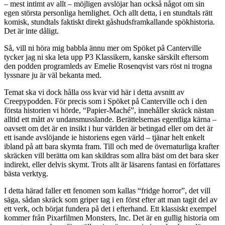
– mest intimt av allt – möjligen avslöjar han också något om sin
egen största personliga hemlighet. Och allt detta, i en stundtals rätt
komisk, stundtals faktiskt direkt gåshudsframkallande spökhistoria.
Det är inte dåligt.
Så, vill ni höra mig babbla ännu mer om Spöket på Canterville
tycker jag ni ska leta upp P3 Klassikern, kanske särskilt eftersom
den podden programleds av Emelie Rosenqvist vars röst ni trogna
lyssnare ju är väl bekanta med.
Temat ska vi dock hålla oss kvar vid här i detta avsnitt av
Creepypodden. För precis som i Spöket på Canterville och i den
första historien vi hörde, “Papier-Maché”, innehåller skräck nästan
alltid ett mått av undansmusslande. Berättelsernas egentliga kärna –
oavsett om det är en insikt i hur världen är betingad eller om det är
ett isande avslöjande ie historiens egen värld – tjänar helt enkelt
ibland på att bara skymta fram. Till och med de övernaturliga krafter
skräcken vill berätta om kan skildras som allra bäst om det bara sker
indirekt, eller delvis skymt. Trots allt är läsarens fantasi en författares
bästa verktyg.
I detta härad faller ett fenomen som kallas “fridge horror”, det vill
säga, sådan skräck som griper tag i en först efter att man tagit del av
ett verk, och börjat fundera på det i efterhand. Ett klassiskt exempel
kommer från Pixarfilmen Monsters, Inc. Det är en gullig historia om