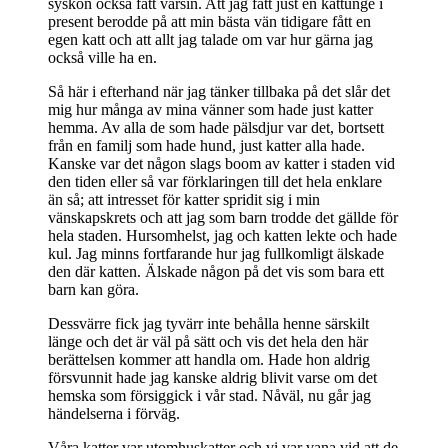
syskon också fått varsin. Att jag fått just en kattunge i
present berodde på att min bästa vän tidigare fått en
egen katt och att allt jag talade om var hur gärna jag
också ville ha en.
Så här i efterhand när jag tänker tillbaka på det slår det
mig hur många av mina vänner som hade just katter
hemma. Av alla de som hade pälsdjur var det, bortsett
från en familj som hade hund, just katter alla hade.
Kanske var det någon slags boom av katter i staden vid
den tiden eller så var förklaringen till det hela enklare
än så; att intresset för katter spridit sig i min
vänskapskrets och att jag som barn trodde det gällde för
hela staden. Hursomhelst, jag och katten lekte och hade
kul. Jag minns fortfarande hur jag fullkomligt älskade
den där katten. Älskade någon på det vis som bara ett
barn kan göra.
Dessvärre fick jag tyvärr inte behålla henne särskilt
länge och det är väl på sätt och vis det hela den här
berättelsen kommer att handla om. Hade hon aldrig
försvunnit hade jag kanske aldrig blivit varse om det
hemska som försiggick i vår stad. Nåväl, nu går jag
händelserna i förväg.
Våra katter var utomhuskatter och vi var vana vid att de