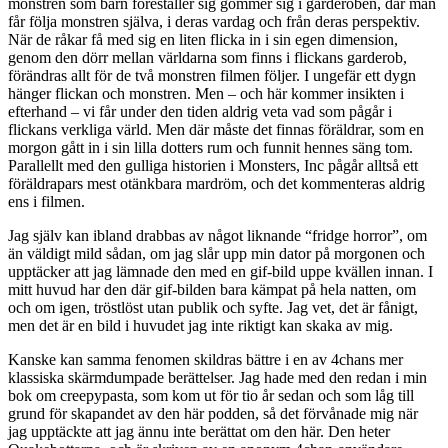
monstren som barn föreställer sig gömmer sig i garderoben, där man
får följa monstren själva, i deras vardag och från deras perspektiv.
När de råkar få med sig en liten flicka in i sin egen dimension,
genom den dörr mellan världarna som finns i flickans garderob,
förändras allt för de två monstren filmen följer. I ungefär ett dygn
hänger flickan och monstren. Men – och här kommer insikten i
efterhand – vi får under den tiden aldrig veta vad som pågår i
flickans verkliga värld. Men där måste det finnas föräldrar, som en
morgon gått in i sin lilla dotters rum och funnit hennes säng tom.
Parallellt med den gulliga historien i Monsters, Inc pågår alltså ett
föräldrapars mest otänkbara mardröm, och det kommenteras aldrig
ens i filmen.
Jag själv kan ibland drabbas av något liknande “fridge horror”, om
än väldigt mild sådan, om jag slår upp min dator på morgonen och
upptäcker att jag lämnade den med en gif-bild uppe kvällen innan. I
mitt huvud har den där gif-bilden bara kämpat på hela natten, om
och om igen, tröstlöst utan publik och syfte. Jag vet, det är fånigt,
men det är en bild i huvudet jag inte riktigt kan skaka av mig.
Kanske kan samma fenomen skildras bättre i en av 4chans mer
klassiska skärmdumpade berättelser. Jag hade med den redan i min
bok om creepypasta, som kom ut för tio år sedan och som låg till
grund för skapandet av den här podden, så det förvånade mig när
jag upptäckte att jag ännu inte berättat om den här. Den heter