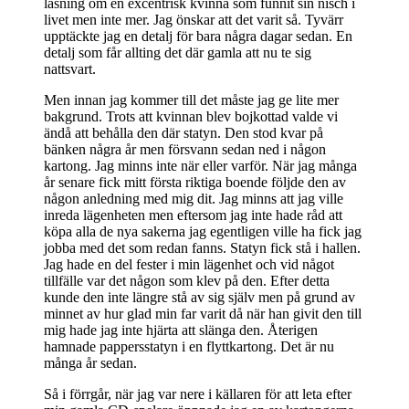
läsning om en excentrisk kvinna som funnit sin nisch i
livet men inte mer. Jag önskar att det varit så. Tyvärr
upptäckte jag en detalj för bara några dagar sedan. En
detalj som får allting det där gamla att nu te sig
nattsvart.
Men innan jag kommer till det måste jag ge lite mer
bakgrund. Trots att kvinnan blev bojkottad valde vi
ändå att behålla den där statyn. Den stod kvar på
bänken några år men försvann sedan ned i någon
kartong. Jag minns inte när eller varför. När jag många
år senare fick mitt första riktiga boende följde den av
någon anledning med mig dit. Jag minns att jag ville
inreda lägenheten men eftersom jag inte hade råd att
köpa alla de nya sakerna jag egentligen ville ha fick jag
jobba med det som redan fanns. Statyn fick stå i hallen.
Jag hade en del fester i min lägenhet och vid något
tillfälle var det någon som klev på den. Efter detta
kunde den inte längre stå av sig själv men på grund av
minnet av hur glad min far varit då när han givit den till
mig hade jag inte hjärta att slänga den. Återigen
hamnade pappersstatyn i en flyttkartong. Det är nu
många år sedan.
Så i förrgår, när jag var nere i källaren för att leta efter