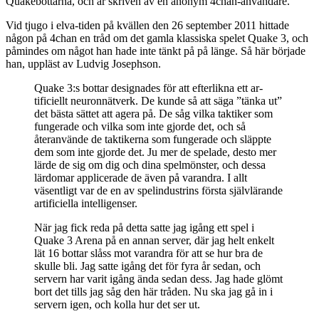
Quakebottarna, och är skriven av en anonym 4chan-användare.
Vid tjugo i elva-tiden på kvällen den 26 september 2011 hittade
någon på 4chan en tråd om det gamla klassiska spelet Quake 3, och
påmindes om något han hade inte tänkt på på länge. Så här började
han, uppläst av Ludvig Josephson.
Quake 3:s bottar designades för att efterlikna ett ar­
tificiellt neuronnätverk. De kunde så att säga ”tänka ut”
det bästa sättet att agera på. De såg vilka taktiker som
fungerade och vilka som inte gjorde det, och så
återanvände de taktikerna som fungerade och släppte
dem som inte gjorde det. Ju mer de spelade, desto mer
lärde de sig om dig och dina spelmönster, och dessa
lärdomar applicera­de de även på varandra. I allt
väsentligt var de en av spelindustrins första självlärande
artificiella intelligenser.
När jag fick reda på detta satte jag igång ett spel i
Quake 3 Arena på en annan server, där jag helt enkelt
lät 16 bottar slåss mot varandra för att se hur bra de
skulle bli. Jag satte igång det för fyra år sedan, och
servern har varit igång ända sedan dess. Jag hade glömt
bort det tills jag såg den här tråden. Nu ska jag gå in i
servern igen, och kolla hur det ser ut.