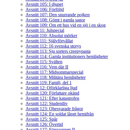
Avsnitt 105: I djupet
Avsnitt 106: Förföljd
Avsnitt 107: Den snurrande pojken
Avsnitt 108: Gömt i gamla sagor
Avsnitt 109: Om ett hus vid en sjö i en skog
Avsnitt 11: Julspecial
Avsnitt 110: Absolut mörker
Avsnitt 111: Självförvållat
Avsnitt 112: 16 svenska storys
Avsnitt 113: Sju sorters creepypasta
Avsnitt 114: Gamla institutioners hemligheter
Avsnitt 115: Svälten
Avsnitt 116: Vem där II
Avsnitt 117: Midsommarspecial
Avsnitt 118: Militära hemligheter
Avsnitt 119: Familj, del 1
Avsnitt 12: Oförklarliga ljud
Avsnitt 120: Författare okänd
Avsnitt 121: Efter katastrofen
Avsnitt 122: Studentliv
Avsnitt 123: Obesvarade frågor
Avsnitt 124: En soldat långt hemifrån
Avsnitt 125: Spår
Avsnitt 126: Övertid
Avsnitt 127: Försvunnen II