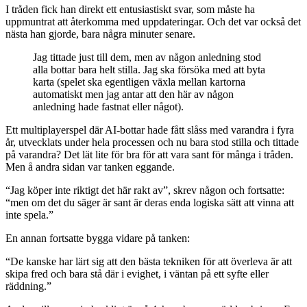
I tråden fick han direkt ett entusiastiskt svar, som måste ha
uppmuntrat att återkomma med uppdateringar. Och det var också det
nästa han gjorde, bara några minuter senare.
Jag tittade just till dem, men av någon anledning stod
alla bottar bara helt stilla. Jag ska försöka med att byta
karta (spelet ska egentligen växla mellan kartorna
automatiskt men jag antar att den här av någon
anledning hade fastnat eller något).
Ett multiplayerspel där AI-bottar hade fått slåss med varandra i fyra
år, utvecklats under hela processen och nu bara stod stilla och tittade
på varandra? Det lät lite för bra för att vara sant för många i tråden.
Men å andra sidan var tanken eggande.
“Jag köper inte riktigt det här rakt av”, skrev någon och fortsatte:
“men om det du säger är sant är deras enda logiska sätt att vinna att
inte spela.”
En annan fortsatte bygga vidare på tanken:
“De kanske har lärt sig att den bästa tekniken för att överleva är att
skipa fred och bara stå där i evighet, i väntan på ett syfte eller
räddning.”