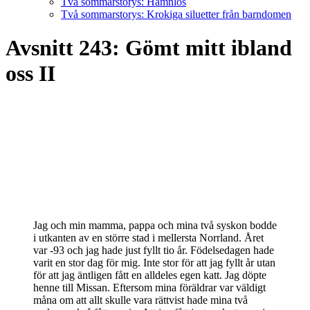
Två sommarstorys: Hamnlös
Två sommarstorys: Krokiga siluetter från barndomen
Avsnitt 243: Gömt mitt ibland
oss II
Jag och min mamma, pappa och mina två syskon bodde
i utkanten av en större stad i mellersta Norrland. Året
var -93 och jag hade just fyllt tio år. Födelsedagen hade
varit en stor dag för mig. Inte stor för att jag fyllt år utan
för att jag äntligen fått en alldeles egen katt. Jag döpte
henne till Missan. Eftersom mina föräldrar var väldigt
måna om att allt skulle vara rättvist hade mina två