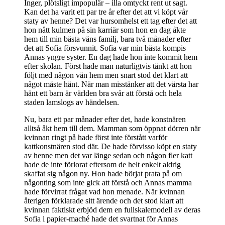
Inger, plötsligt impopulär – illa omtyckt rent ut sagt.
Kan det ha varit ett par tre år efter det att vi köpt vår
staty av henne? Det var hursomhelst ett tag efter det att
hon nått kulmen på sin karriär som hon en dag åkte
hem till min bästa väns familj, bara två månader efter
det att Sofia försvunnit. Sofia var min bästa kompis
Annas yngre syster. En dag hade hon inte kommit hem
efter skolan. Först hade man naturligtvis tänkt att hon
följt med någon vän hem men snart stod det klart att
något måste hänt. När man misstänker att det värsta har
hänt ett barn är världen bra svår att förstå och hela
staden lamslogs av händelsen.
Nu, bara ett par månader efter det, hade konstnären
alltså åkt hem till dem. Mamman som öppnat dörren när
kvinnan ringt på hade först inte förstått varför
kattkonstnären stod där. De hade förvisso köpt en staty
av henne men det var länge sedan och någon fler katt
hade de inte förlorat eftersom de helt enkelt aldrig
skaffat sig någon ny. Hon hade börjat prata på om
någonting som inte gick att förstå och Annas mamma
hade förvirrat frågat vad hon menade. När kvinnan
återigen förklarade sitt ärende och det stod klart att
kvinnan faktiskt erbjöd dem en fullskalemodell av deras
Sofia i papier-maché hade det svartnat för Annas