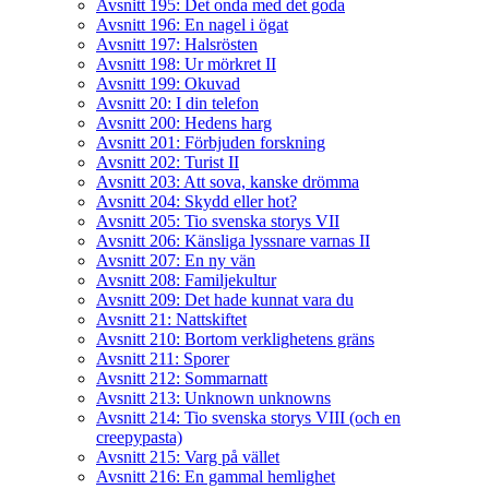
Avsnitt 195: Det onda med det goda
Avsnitt 196: En nagel i ögat
Avsnitt 197: Halsrösten
Avsnitt 198: Ur mörkret II
Avsnitt 199: Okuvad
Avsnitt 20: I din telefon
Avsnitt 200: Hedens harg
Avsnitt 201: Förbjuden forskning
Avsnitt 202: Turist II
Avsnitt 203: Att sova, kanske drömma
Avsnitt 204: Skydd eller hot?
Avsnitt 205: Tio svenska storys VII
Avsnitt 206: Känsliga lyssnare varnas II
Avsnitt 207: En ny vän
Avsnitt 208: Familjekultur
Avsnitt 209: Det hade kunnat vara du
Avsnitt 21: Nattskiftet
Avsnitt 210: Bortom verklighetens gräns
Avsnitt 211: Sporer
Avsnitt 212: Sommarnatt
Avsnitt 213: Unknown unknowns
Avsnitt 214: Tio svenska storys VIII (och en
creepypasta)
Avsnitt 215: Varg på vället
Avsnitt 216: En gammal hemlighet