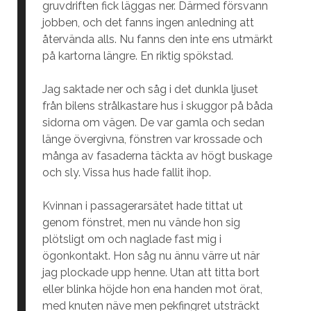
gruvdriften fick läggas ner. Därmed försvann
jobben, och det fanns ingen anledning att
återvända alls. Nu fanns den inte ens utmärkt
på kartorna längre. En riktig spökstad.
Jag saktade ner och såg i det dunkla ljuset
från bilens strålkastare hus i skuggor på båda
sidorna om vägen. De var gamla och sedan
länge övergivna, fönstren var krossade och
många av fasaderna täckta av högt buskage
och sly. Vissa hus hade fallit ihop.
Kvinnan i passagerarsätet hade tittat ut
genom fönstret, men nu vände hon sig
plötsligt om och naglade fast mig i
ögonkontakt. Hon såg nu ännu värre ut när
jag plockade upp henne. Utan att titta bort
eller blinka höjde hon ena handen mot örat,
med knuten näve men pekfingret utsträckt