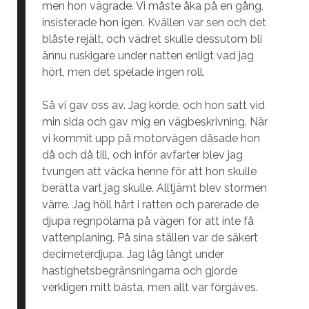
men hon vägrade. Vi måste åka på en gång,
insisterade hon igen. Kvällen var sen och det
blåste rejält, och vädret skulle dessutom bli
ännu ruskigare under natten enligt vad jag
hört, men det spelade ingen roll.
Så vi gav oss av. Jag körde, och hon satt vid
min sida och gav mig en vägbeskrivning. När
vi kommit upp på motorvägen dåsade hon
då och då till, och inför avfarter blev jag
tvungen att väcka henne för att hon skulle
berätta vart jag skulle. Alltjämt blev stormen
värre. Jag höll hårt i ratten och parerade de
djupa regnpölarna på vägen för att inte få
vattenplaning. På sina ställen var de säkert
decimeterdjupa. Jag låg långt under
hastighetsbegränsningarna och gjorde
verkligen mitt bästa, men allt var förgäves.