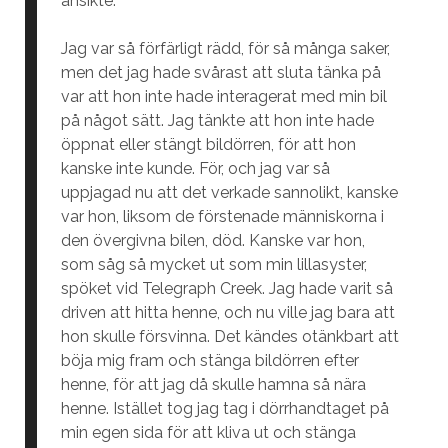
ansikte.
Jag var så förfärligt rädd, för så många saker,
men det jag hade svårast att sluta tänka på
var att hon inte hade interagerat med min bil
på något sätt. Jag tänkte att hon inte hade
öppnat eller stängt bildörren, för att hon
kanske inte kunde. För, och jag var så
uppjagad nu att det verkade sannolikt, kanske
var hon, liksom de förstenade människorna i
den övergivna bilen, död. Kanske var hon,
som såg så mycket ut som min lillasyster,
spöket vid Telegraph Creek. Jag hade varit så
driven att hitta henne, och nu ville jag bara att
hon skulle försvinna. Det kändes otänkbart att
böja mig fram och stänga bildörren efter
henne, för att jag då skulle hamna så nära
henne. Istället tog jag tag i dörrhandtaget på
min egen sida för att kliva ut och stänga