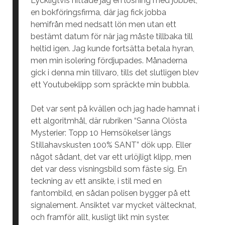
Lyckligtvis hittade jag en lösning med jobbet,
en bokföringsfirma, där jag fick jobba
hemifrån med nedsatt lön men utan ett
bestämt datum för när jag måste tillbaka till
heltid igen. Jag kunde fortsätta betala hyran,
men min isolering fördjupades. Månaderna
gick i denna min tillvaro, tills det slutligen blev
ett Youtubeklipp som spräckte min bubbla.
Det var sent på kvällen och jag hade hamnat i
ett algoritmhål, där rubriken “Sanna Olösta
Mysterier: Topp 10 Hemsökelser längs
Stillahavskusten 100% SANT” dök upp. Eller
något sådant, det var ett urlöjligt klipp, men
det var dess visningsbild som fäste sig. En
teckning av ett ansikte, i stil med en
fantombild, en sådan polisen bygger på ett
signalement. Ansiktet var mycket vältecknat,
och framför allt, kusligt likt min syster.