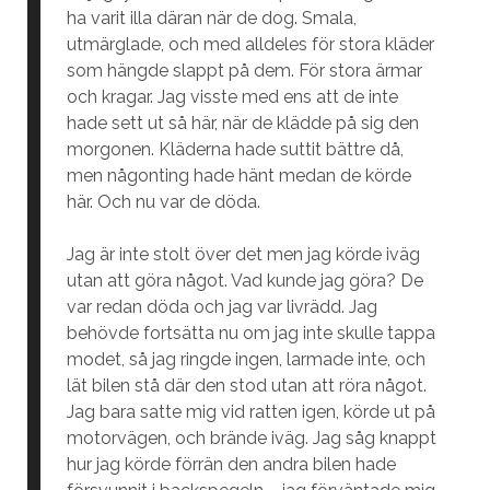
ha varit illa däran när de dog. Smala,
utmärglade, och med alldeles för stora kläder
som hängde slappt på dem. För stora ärmar
och kragar. Jag visste med ens att de inte
hade sett ut så här, när de klädde på sig den
morgonen. Kläderna hade suttit bättre då,
men någonting hade hänt medan de körde
här. Och nu var de döda.
Jag är inte stolt över det men jag körde iväg
utan att göra något. Vad kunde jag göra? De
var redan döda och jag var livrädd. Jag
behövde fortsätta nu om jag inte skulle tappa
modet, så jag ringde ingen, larmade inte, och
lät bilen stå där den stod utan att röra något.
Jag bara satte mig vid ratten igen, körde ut på
motorvägen, och brände iväg. Jag såg knappt
hur jag körde förrän den andra bilen hade