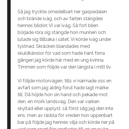
Så jag tryckte omedelbart ner gaspedalen
och brände iväg, och av farten stängdes
hennes bildörr. Vi var iväg. Så fort bilen
började röra sig stängde hon munnen och
lutade sig tillbaka i sätet. Vi körde iväg under
tystnad. Skräcken blandades med
skuldkänslor för vad som hade hänt förra
gången jag körde här med en ung kvinna.
Timmen som följde var den längsta i mitt liv.
Vi följde motorvägen, tills vi närmade oss en
avfart som jag aldrig förut hade lagt märke
till. Då höjde hon sin hand och pekade mot
den, en mörk landsväg. Den var varken
skyltad eller upplyst, så först såg jag den inte
ens, men av rädsla för vreden hon uppenbart
bar på följde jag hennes vilja och körde ner på