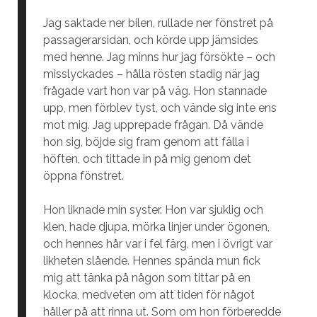
Jag saktade ner bilen, rullade ner fönstret på
passagerarsidan, och körde upp jämsides
med henne. Jag minns hur jag försökte – och
misslyckades – hålla rösten stadig när jag
frågade vart hon var på väg. Hon stannade
upp, men förblev tyst, och vände sig inte ens
mot mig. Jag upprepade frågan. Då vände
hon sig, böjde sig fram genom att fälla i
höften, och tittade in på mig genom det
öppna fönstret.
Hon liknade min syster. Hon var sjuklig och
klen, hade djupa, mörka linjer under ögonen,
och hennes hår var i fel färg, men i övrigt var
likheten slående. Hennes spända mun fick
mig att tänka på någon som tittar på en
klocka, medveten om att tiden för något
håller på att rinna ut. Som om hon förberedde