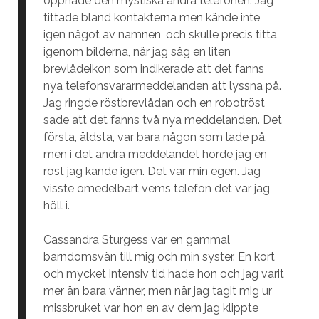
öppnade den mystiska andra telefonen. Jag
tittade bland kontakterna men kände inte
igen något av namnen, och skulle precis titta
igenom bilderna, när jag såg en liten
brevlådeikon som indikerade att det fanns
nya telefonsvararmeddelanden att lyssna på.
Jag ringde röstbrevlådan och en robotröst
sade att det fanns två nya meddelanden. Det
första, äldsta, var bara någon som lade på,
men i det andra meddelandet hörde jag en
röst jag kände igen. Det var min egen. Jag
visste omedelbart vems telefon det var jag
höll i.
Cassandra Sturgess var en gammal
barndomsvän till mig och min syster. En kort
och mycket intensiv tid hade hon och jag varit
mer än bara vänner, men när jag tagit mig ur
missbruket var hon en av dem jag klippte