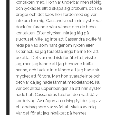
kontakten med. Hon var underbar, men stökig,
och lyckades alltid skapa sig problem, och de
droger och det kaos hon förde med sig var
inte bra för mig. Cassandra och min syster var
dock fortfarande nära vänner och de behöll
kontakten. Efter olyckan, när jag låg på
sjukhuset, ville jag inte att Cassandra skulle få
reda på vad som hänt genom rykten eller
skitsnack, så jag försökte ringa henne för att
berätta. Det var med risk för återfall, visste
jag, men jag kände att jag behövde träffa
henne, och tyckte inte längre att jag hade så
mycket att förlora. Men hon svarade inte och
det var då jag hade lämnat meddelandet. Nu
var det alltså uppenbarligen så att min syster
hade haft Cassandras telefon den natt då vi
körde iväg. Av någon anledning fylldes jag av
ett obehag som var svårt att skaka av mig.
Var det för att jag inkräktat på hennes