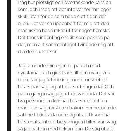
ihåg hur plötsligt och överraskande känslan
kom, och insåg att det inte var för min egen
skull, utan för de som hade suttit den där
bilen. Det var så uppenbart för mig att den
människan hade råkat ut för något hemskt.
Det fanns ingenting enskilt som pekade på
det, men allt sammantaget tvingade mig att
dra den slutsatsen.
Jag lämnade min egen bil på och med
nycklarna i, och gick fram till den övergivna
bilen. När jag tittade in genom fönstret på
förarsidan såg jag att det satt några där. Och
på en gång insåg jag att de var döda. Det var
två personer, en kvinna i förarsätet och en
man i passagerarstolen bakom henne, och de
satt helt blickstilla och såg ut att liksom ha
förstenats. Interiörbelysningen i bilen var svag
så jag lyste in med ficklampan. De såg ut att