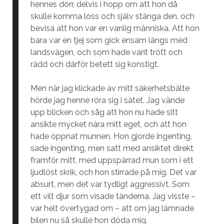
hennes dörr, delvis i hopp om att hon då
skulle komma loss och själv stänga den, och
bevisa att hon var en vanlig människa. Att hon
bara var en tjej som gick ensam längs med
landsvägen, och som hade varit trött och
rädd och därför betett sig konstigt.
Men när jag klickade av mitt säkerhetsbälte
hörde jag henne röra sig i sätet. Jag vände
upp blicken och såg att hon nu hade sitt
ansikte mycket nära mitt eget, och att hon
hade öppnat munnen. Hon gjorde ingenting,
sade ingenting, men satt med ansiktet direkt
framför mitt, med uppspärrad mun som i ett
ljudlöst skrik, och hon stirrade på mig. Det var
absurt, men det var tydligt aggressivt. Som
ett vilt djur som visade tänderna. Jag visste –
var helt övertygad om – att om jag lämnade
bilen nu så skulle hon döda mig.