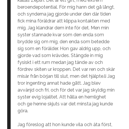
kallas Zeplin. Det är ett gift, med extrem
beroendepotential. För mig hann det gå långt,
och synderna jag gjorde under den där tiden
fick mina föräldrar att klippa kontakten med
mig. Jag klandrar dem inte för det. Men min
syster stannade kvar som den enda som
brydde sig om mig, den enda som betedde
sig som en förälder. Hon gav aldrig upp, och
gjorde vad som krävdes. Stängde in mig
fysiskt i ett rum medan jag tände av och
fördrev skiten ur kroppen. Det var ren och skär
misär från början till slut, men det hjälpte.li Jag
tror ingenting annat hade gått. Jag blev
avvänjd och fri, och för det var jag skyldig min
syster evig lojalitet. Att hålla en hemlighet
och ge henne skjuts var det minsta jag kunde
göra.
Jag föreslog att hon kunde vila och äta först,