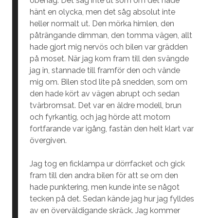
obehag. Det såg inte ut som om det hade
hänt en olycka, men det såg absolut inte
heller normalt ut. Den mörka himlen, den
påträngande dimman, den tomma vägen, allt
hade gjort mig nervös och bilen var grädden
på moset. När jag kom fram till den svängde
jag in, stannade till framför den och vände
mig om. Bilen stod lite på snedden, som om
den hade kört av vägen abrupt och sedan
tvärbromsat. Det var en äldre modell, brun
och fyrkantig, och jag hörde att motorn
fortfarande var igång, fastän den helt klart var
övergiven.
Jag tog en ficklampa ur dörrfacket och gick
fram till den andra bilen för att se om den
hade punktering, men kunde inte se något
tecken på det. Sedan kände jag hur jag fylldes
av en överväldigande skräck. Jag kommer