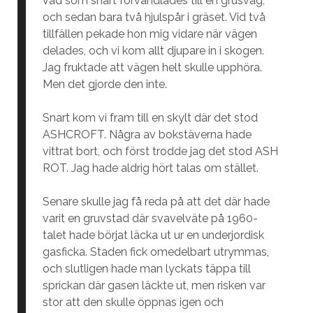
vad som snart förvandlades till en grusväg,
och sedan bara två hjulspår i gräset. Vid två
tillfällen pekade hon mig vidare när vägen
delades, och vi kom allt djupare in i skogen.
Jag fruktade att vägen helt skulle upphöra.
Men det gjorde den inte.
Snart kom vi fram till en skylt där det stod
ASHCROFT. Några av bokstäverna hade
vittrat bort, och först trodde jag det stod ASH
ROT. Jag hade aldrig hört talas om stället.
Senare skulle jag få reda på att det där hade
varit en gruvstad där svavelväte på 1960-
talet hade börjat läcka ut ur en underjordisk
gasficka. Staden fick omedelbart utrymmas,
och slutligen hade man lyckats täppa till
sprickan där gasen läckte ut, men risken var
stor att den skulle öppnas igen och