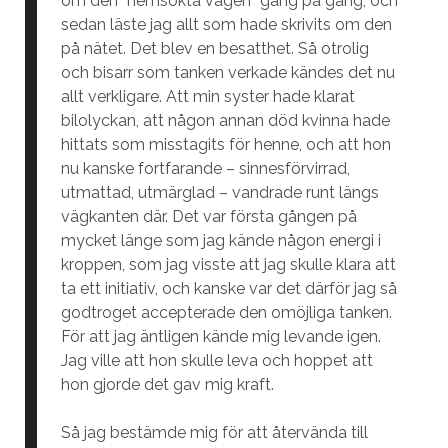
om den “hemsökta vägen” gång på gång, och
sedan läste jag allt som hade skrivits om den
på nätet. Det blev en besatthet. Så otrolig
och bisarr som tanken verkade kändes det nu
allt verkligare. Att min syster hade klarat
bilolyckan, att någon annan död kvinna hade
hittats som misstagits för henne, och att hon
nu kanske fortfarande – sinnesförvirrad,
utmattad, utmärglad – vandrade runt längs
vägkanten där. Det var första gången på
mycket länge som jag kände någon energi i
kroppen, som jag visste att jag skulle klara att
ta ett initiativ, och kanske var det därför jag så
godtroget accepterade den omöjliga tanken.
För att jag äntligen kände mig levande igen.
Jag ville att hon skulle leva och hoppet att
hon gjorde det gav mig kraft.
Så jag bestämde mig för att återvända till