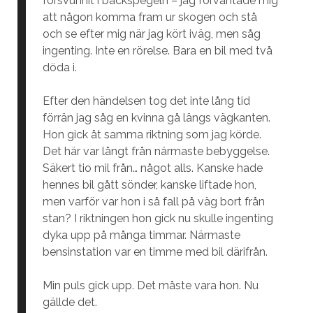
försvunnit i backspegeln – jag förväntade mig
att någon komma fram ur skogen och stå
och se efter mig när jag kört iväg, men såg
ingenting. Inte en rörelse. Bara en bil med två
döda i.
Efter den händelsen tog det inte lång tid
förrän jag såg en kvinna gå längs vägkanten.
Hon gick åt samma riktning som jag körde.
Det här var långt från närmaste bebyggelse.
Säkert tio mil från… något alls. Kanske hade
hennes bil gått sönder, kanske liftade hon,
men varför var hon i så fall på väg bort från
stan? I riktningen hon gick nu skulle ingenting
dyka upp på många timmar. Närmaste
bensinstation var en timme med bil därifrån.
Min puls gick upp. Det måste vara hon. Nu
gällde det.