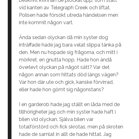
beskrivit kvinnan de plockat upp, som stått
vid kanten av Telegraph Creek och liftat.
Polisen hade försökt utreda händelsen men
inte kommit någon vart.
Ända sedan olyckan då min syster dog
inträffade hade jag bara velat slippa tänka på
den. Men nu hopade sig frågorna, och mitt i
mörkret, en gnutta hopp. Hade hon ändå
överlevt olyckan på något sätt? Var det
någon annan som hittats död längs vägen?
Var hon där ute och gick, kanske förvirrad,
eller hade hon gömt sig någonstans?
I en garderob hade jag ställt en låda med de
tillhörigheter jag och min syster hade haft i
bilen vid olyckan. Själva bilen var
totalförstörd och fick skrotas, men på skroten
hade de samlat in allt de hade hittat. Jag