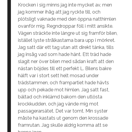
Krocken i sig minns jag inte mycket av, men
jag kommer ihåg att jag ryckte till, och
plötsligt vaknade med den öppna natthimlen
ovanför mig. Regndroppar föll i mitt ansikte.
Vägen sträckte inte längre ut sig framför bilen,
istället lyste strålkastarna bara upp i mörkret.
Jag satt där ett tag utan att direkt tänka, tills
jag insåg vad som hade hänt. Ett träd hade
slagit ner över bilen med sådan kraft att den
nästan böjdes till ett perfekt L. Bilens bakre
hälft var i stort sett helt mosad under
trädstammen, och frampartiet hade hävts
upp och pekade mot himlen. Jag satt fast,
bältad och inklämd bakom den utlösta
krockkudden, och jag vände mig mot
passagerarsätet. Det var tomt. Min syster
måste ha kastats ut genom den krossade
framrutan. Jag skulle aldrig komma att se