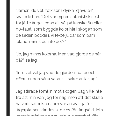
”Jamen, du vet, folk som dyrkar djävulen”,
svarade han. “Det var typ en satanistisk sekt,
för jättelänge sedan alltså, på kanske 80 eller
90-talet, som byggde kojor här i skogen som
de sedan bodde i. Vi lekte ju där som barn
ibland, minns du inte det?”
“Jo, jag minns kojorna. Men vad gjorde de här
då?”, sa jag.
“Inte vet väl jag vad de gjorde, ritualer och
offerriter och såna satanist-saker antar jag.”
Jag stirrade tomt in mot skogen. Jag ville inte
tro att min vän ljög för mig, men att det skulle
ha varit satanister som var ansvariga för
lägerplatsen kändes alldeles för långsökt. Min