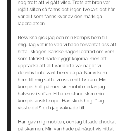
nog trott att vi gått vilse. Trots att bron var
rejält sliten så fanns det ingen tvekan: det här
var allt som fanns kvar av den märkliga
lägerplatsen.
Besvikna gick jag och min kompis hem till
mig. Jag vet inte vad vi hade förväntat oss att
hitta i skogen, kanske någon ledtråd om vem
som faktiskt hade byggt kojorna, men att
upptäcka att allt var borta var något vi
definitivt inte varit beredda på. När vi kom
hem till mig satte vi oss i mitt tv-rum. Min
kompis höll på med sin mobil medan jag
halvsov i soffan. Efter en stund sken min
kompis ansikte upp. Han skrek högt “Jag
visste det!” och jag vaknade till.
Han gav mig mobilen, och jag tittade chockat
på skärmen. Min vän hade på något vis hittat