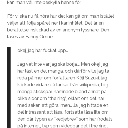
kan man väl inte beskylla henne för.
För vi ska nu få höra hur det kan gå om man istället
väljer att följa spåret ner i kaninhålet. Det är en
berättelse inskickad av en anonym lyssnare. Den
läses av Fanny Omne.
okej, jag har fuckat upp…
Jag vet inte var jag ska börja…. Men okej, jag
har läst en del manga, och därför ville jag ta
reda på mer om författaren Kôji Suzuki, jag
klickade vidare på länkar från wikipedia, tog
många stickspår, hamnade bland annat på
olika sidor om “the ring”, oklart om det har
med saken att göra, men… Ja, jag hittade en
del intressant att läsa, fortsatte läsa lite om
den där typen av “kedjebrev” som har frodats
på internet, typ som videobandet i the ring…