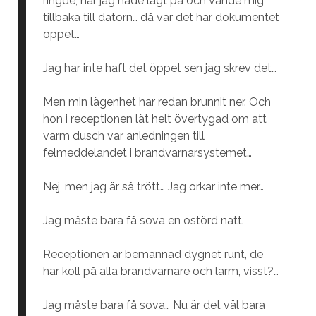
ringde, när jag hade lagt på och vände mig
tillbaka till datorn… då var det här dokumentet
öppet…
Jag har inte haft det öppet sen jag skrev det…
Men min lägenhet har redan brunnit ner. Och
hon i receptionen lät helt övertygad om att
varm dusch var anledningen till
felmeddelandet i brandvarnarsystemet…
Nej, men jag är så trött… Jag orkar inte mer…
Jag måste bara få sova en ostörd natt.
Receptionen är bemannad dygnet runt, de
har koll på alla brandvarnare och larm, visst?…
Jag måste bara få sova… Nu är det väl bara