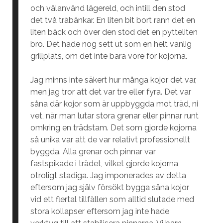
och välanvänd lägereld, och intill den stod
det två träbänkar. En liten bit bort rann det en
liten bäck och över den stod det en pytteliten
bro. Det hade nog sett ut som en helt vanlig
grillplats, om det inte bara vore för kojorna.
Jag minns inte säkert hur många kojor det var,
men jag tror att det var tre eller fyra. Det var
såna där kojor som är uppbyggda mot träd, ni
vet, när man lutar stora grenar eller pinnar runt
omkring en trädstam. Det som gjorde kojorna
så unika var att de var relativt professionellt
byggda. Alla grenar och pinnar var
fastspikade i trädet, vilket gjorde kojorna
otroligt stadiga. Jag imponerades av detta
eftersom jag själv försökt bygga såna kojor
vid ett flertal tillfällen som alltid slutade med
stora kollapser eftersom jag inte hade