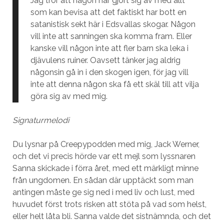
Jag tror att någon har gjort sig av med allt
som kan bevisa att det faktiskt har bott en
satanistisk sekt här i Edsvallas skogar. Någon
vill inte att sanningen ska komma fram. Eller
kanske vill någon inte att fler barn ska leka i
djävulens ruiner. Oavsett tänker jag aldrig
någonsin gå in i den skogen igen, för jag vill
inte att denna någon ska få ett skäl till att vilja
göra sig av med mig.
Signaturmelodi
Du lysnar på Creepypodden med mig, Jack Werner,
och det vi precis hörde var ett mejl som lyssnaren
Sanna skickade i förra året, med ett märkligt minne
från ungdomen. En sådan där upptäckt som man
antingen måste ge sig ned i med liv och lust, med
huvudet först trots risken att stöta på vad som helst,
eller helt låta bli. Sanna valde det sistnämnda, och det