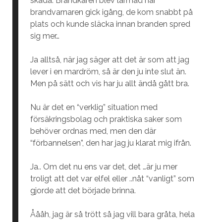
skada. Brandkåren blev larmad när
brandvarnaren gick igång, de kom snabbt på
plats och kunde släcka innan branden spred
sig mer…
Ja alltså, när jag säger att det är som att jag
lever i en mardröm, så är den ju inte slut än.
Men på sätt och vis har ju allt ändå gått bra.
Nu är det en “verklig” situation med
försäkringsbolag och praktiska saker som
behöver ordnas med, men den där
“förbannelsen”, den har jag ju klarat mig ifrån.
Ja.. Om det nu ens var det, det …är ju mer
troligt att det var elfel eller ..nåt “vanligt” som
gjorde att det började brinna.
Åååh, jag är så trött så jag vill bara gråta, hela