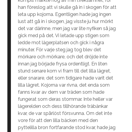
kompis märkte nog av min tveksamhet, för
han föreslog att vi skulle gå in i skogen för att
leta upp kojorna. Egentligen hade jag ingen
lust att gå in i skogen, jag visste ju hur mörkt
det var därinne, men jag var lite nyfiken så jag
gick med på det. Vi letade upp stigen som
ledde mot lägerplatsen och gick i några
minuter. För varje steg jag tog blev det
mörkare och mörkare, och det dröjde inte
innan jag började frysa ordentligt. En liten
stund senare kom vi fram till det lilla lägret,
eller snarare, det som tidigare hade varit det
lilla lägret. Kojorna var rivna, det enda som
fanns kvar av dem var träden som hade
fungerat som deras stommar. Inte heller var
lägerelden och dess tillhörande träbänkar
kvar, de var spårlöst försvunna. Om det inte
vore för att den lilla bäcken med den
pyttelilla bron fortfarande stod kvar, hade jag