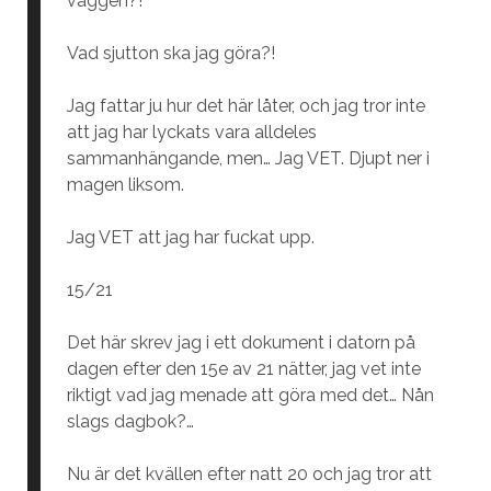
väggen?!
Vad sjutton ska jag göra?!
Jag fattar ju hur det här låter, och jag tror inte
att jag har lyckats vara alldeles
sammanhängande, men… Jag VET. Djupt ner i
magen liksom.
Jag VET att jag har fuckat upp.
15/21
Det här skrev jag i ett dokument i datorn på
dagen efter den 15e av 21 nätter, jag vet inte
riktigt vad jag menade att göra med det… Nån
slags dagbok?…
Nu är det kvällen efter natt 20 och jag tror att