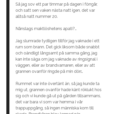
Så jag sov ett par timmar på dagen i förrgår,
och satt sen vaken nästa natt igen, det var
alltså natt nummer 20.
Nånslags maktlöshetens apati?…
Jag slumrade tydligen tillför jag vaknade i ett
rum som brann. Det gick liksom både snabbt
och oändligt långsamt på samma gång, jag
kan inte säga om jag vaknade av ringsignal i
väggen, eller av brandvarnaren, eller av att
grannen ovanför ringde på min dörr…
Rummet var inte övertänt än, så jag kunde ta
mig ut, grannen ovanför hade känt röklukt hos
sig och vi kunde gå ut på gården tillsammans,
det var bara vi som var hemma i vår
trappuppgång, så ingen människa kom till