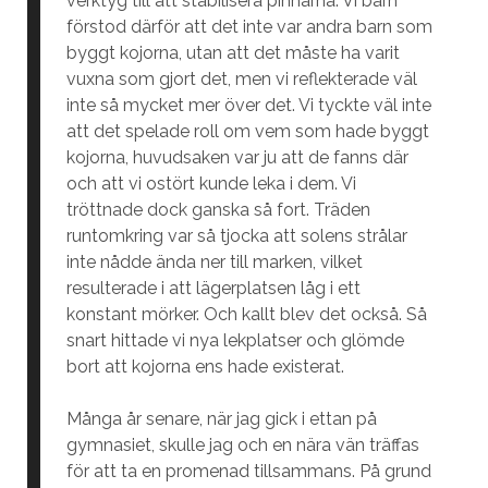
verktyg till att stabilisera pinnarna. Vi barn
förstod därför att det inte var andra barn som
byggt kojorna, utan att det måste ha varit
vuxna som gjort det, men vi reflekterade väl
inte så mycket mer över det. Vi tyckte väl inte
att det spelade roll om vem som hade byggt
kojorna, huvudsaken var ju att de fanns där
och att vi ostört kunde leka i dem. Vi
tröttnade dock ganska så fort. Träden
runtomkring var så tjocka att solens strålar
inte nådde ända ner till marken, vilket
resulterade i att lägerplatsen låg i ett
konstant mörker. Och kallt blev det också. Så
snart hittade vi nya lekplatser och glömde
bort att kojorna ens hade existerat.
Många år senare, när jag gick i ettan på
gymnasiet, skulle jag och en nära vän träffas
för att ta en promenad tillsammans. På grund