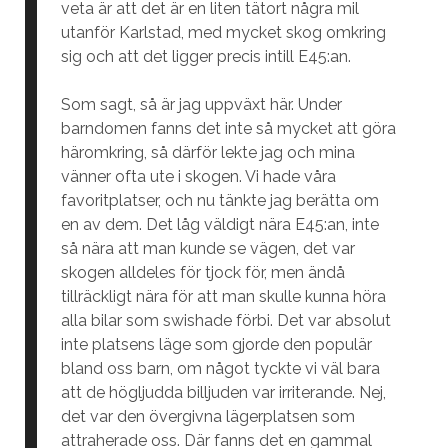
veta är att det är en liten tätort några mil
utanför Karlstad, med mycket skog omkring
sig och att det ligger precis intill E45:an.
Som sagt, så är jag uppväxt här. Under
barndomen fanns det inte så mycket att göra
häromkring, så därför lekte jag och mina
vänner ofta ute i skogen. Vi hade våra
favoritplatser, och nu tänkte jag berätta om
en av dem. Det låg väldigt nära E45:an, inte
så nära att man kunde se vägen, det var
skogen alldeles för tjock för, men ändå
tillräckligt nära för att man skulle kunna höra
alla bilar som swishade förbi. Det var absolut
inte platsens läge som gjorde den populär
bland oss barn, om något tyckte vi väl bara
att de högljudda billjuden var irriterande. Nej,
det var den övergivna lägerplatsen som
attraherade oss. Där fanns det en gammal