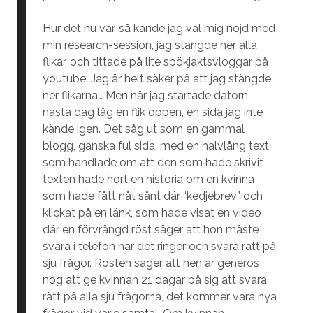
Hur det nu var, så kände jag väl mig nöjd med
min research-session, jag stängde ner alla
flikar, och tittade på lite spökjaktsvloggar på
youtube. Jag är helt säker på att jag stängde
ner flikarna… Men när jag startade datorn
nästa dag låg en flik öppen, en sida jag inte
kände igen. Det såg ut som en gammal
blogg, ganska ful sida, med en halvlång text
som handlade om att den som hade skrivit
texten hade hört en historia om en kvinna
som hade fått nåt sånt där “kedjebrev” och
klickat på en länk, som hade visat en video
där en förvrängd röst säger att hon måste
svara i telefon när det ringer och svara rätt på
sju frågor. Rösten säger att hen är generös
nog att ge kvinnan 21 dagar på sig att svara
rätt på alla sju frågorna, det kommer vara nya