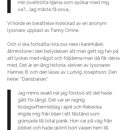
min övertrötta hjärna som spökar med mig
va?… Jag måste få sova…
Vi hörde en berättelse inskickad av en anonym
lyssnare, uppläst av Fanny Omne.
Och vi ska fortsätta röra oss nere i kaninhålet,
åtminstone i den betydelsen att man gett sig fan på
att lyckas med något och följderna man då får räkna
med. Det är en lång historia, skriven av lyssnaren
Hannes B, och den läses av Ludvig Josephson. Den
heter: “Dansbanan.”
Jag minns exakt när jag förstod att det hade
gått för långt. Det var en regnig
tisdagseftermiddag i april och Rebecka
ringde mig från bilen i ett tillstånd som
gränsade till total panik. Hon var på väg från
jobbet och hade glömt bort vägen hem till