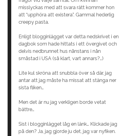
frågor vid varje samtal. Om kvinnan
misslyckas med att svara rätt kommer hon
att “upphöra att existera”. Gammal hederlig
creepy pasta.
Enligt blogginlägget var detta nedskrivet i en
dagbok som hade hittats i ett övergivet och
delvis nedbrunnet hus nånstans i nån
småstad i USA (så klart, vart annars?…)
Lite kul skröna att snubbla över så där, jag
antar att jag måste ha missat att stänga ner
sista fliken…
Men det är nu jag verkligen borde vetat
bättre…
Sist i blogginlägget låg en länk… Klickade jag
på den? Ja, jag gjorde ju det, jag var nyfiken.