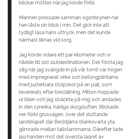
blickar möttes när jag körde förbi.
Mannen pressade samman ögonbrynen när
han låste sin blick i min. Det gick inte att
tydligt läsa hans uttryck, men det kunde
närmast liknas vid sorg.
Jag körde vidare ett par kilometer och vi
nådde till sist slutdestinationen. Det första jag
såg när jag svängde in på vår tomt var högen
med impregnerat virke och betongplintarna
med justerbara stolpskor på en pall, som
levererats efter beställning. Milton hoppade
ur bilen och jag sträckte på mig och andades
in den syrerika, härliga skogsluften. Blickade
ner förbi grusvägen, över det sluttande
landskapet där Becktjärns blanksvarta yta
glimrade mellan tallstammarna. Därefter lade
jag handen mot det översta lagret av