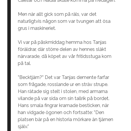
Caesar och Nadia skulle komma på fredagen.
Men när allt gick som på räls, var det
naturligtvis någon som var tvungen att ösa
grus i maskineriet.
Vi var på påskmiddag hemma hos Tanjas
föräldrar, där större delen av hennes släkt
närvarade, då köpet av vår fritidsstuga kom
på tal.
”Becktjärn?” Det var Tanjas demente farfar
som frågade, rosslande ur en sträv strupe.
Han rätade sig stelt i stolen, med armarna
vilande på var sida om sin tallrik på bordet.
Hans smala fingrar kramade besticken, när
han vidgade ögonen och fortsatte: ”Den
platsen bär på en historia mörkare än tjärnen
själv.”