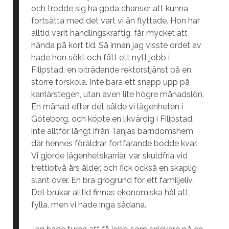
och trodde sig ha goda chanser att kunna
fortsätta med det vart vi än flyttade. Hon har
alltid varit handlingskraftig, får mycket att
hända på kort tid. Så innan jag visste ordet av
hade hon sökt och fått ett nytt jobb i
Filipstad, en biträdande rektorstjänst på en
större förskola. Inte bara ett snäpp upp på
karriärstegen, utan även lite högre månadslön.
En månad efter det sålde vi lägenheten i
Göteborg, och köpte en likvärdig i Filipstad,
inte alltför långt ifrån Tanjas barndomshem
där hennes föräldrar fortfarande bodde kvar.
Vi gjorde lägenhetskarriär, var skuldfria vid
trettiotvå års ålder, och fick också en skaplig
slant över. En bra grogrund för ett familjeliv.
Det brukar alltid finnas ekonomiska hål att
fylla, men vi hade inga sådana.