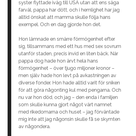
syster flyttade iväg till USA utan att ens säga
farväl, pappa har dött, och i hemlighet har jag
alltid önskat att mamma skulle följa hans
exempel. Och en dag gjorde hon det.
Hon lämnade en smärre förmögenhet efter
sig, tillsammans med ett hus med sex sovrum
utanför staden, precis invid en liten bäck. När
pappa dog hade hon ärvt hela hans
förmögenhet – över tjugo miljoner kronor –
men själv hade hon levt på avkastningen av
diverse fonder. Hon hade alltid varit för sniken
för att göra någonting kul med pengarna. Och
nu var hon död, och jag – den enda i familjen
som skulle kunna gjort något värt namnet
med rikedomarna och huset – jag förväntade
mig inte att jag någonsin skulle få se skymten
av någondera.