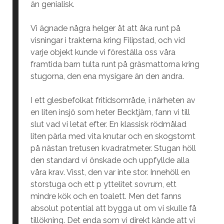
än genialisk.
Vi ägnade några helger åt att åka runt på
visningar i trakterna kring Filipstad, och vid
varje objekt kunde vi föreställa oss våra
framtida barn tulta runt på gräsmattorna kring
stugorna, den ena mysigare än den andra.
I ett glesbefolkat fritidsområde, i närheten av
en liten insjö som heter Becktjärn, fann vi till
slut vad vi letat efter. En klassisk rödmålad
liten pärla med vita knutar och en skogstomt
på nästan tretusen kvadratmeter. Stugan höll
den standard vi önskade och uppfyllde alla
våra krav. Visst, den var inte stor. Innehöll en
storstuga och ett p yttelitet sovrum, ett
mindre kök och en toalett. Men det fanns
absolut potential att bygga ut om vi skulle få
tillökning. Det enda som vi direkt kände att vi