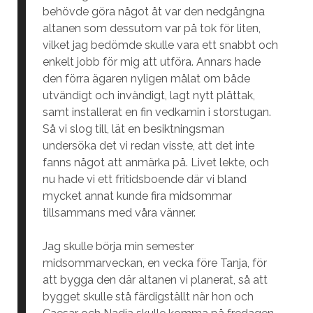
behövde göra något åt var den nedgångna
altanen som dessutom var på tok för liten,
vilket jag bedömde skulle vara ett snabbt och
enkelt jobb för mig att utföra. Annars hade
den förra ägaren nyligen målat om både
utvändigt och invändigt, lagt nytt plåttak,
samt installerat en fin vedkamin i storstugan.
Så vi slog till, lät en besiktningsman
undersöka det vi redan visste, att det inte
fanns något att anmärka på. Livet lekte, och
nu hade vi ett fritidsboende där vi bland
mycket annat kunde fira midsommar
tillsammans med våra vänner.
Jag skulle börja min semester
midsommarveckan, en vecka före Tanja, för
att bygga den där altanen vi planerat, så att
bygget skulle stå färdigställt när hon och