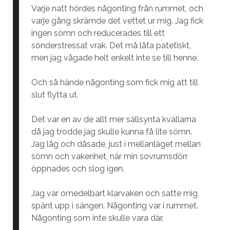
Varje natt hördes någonting från rummet, och
varje gång skrämde det vettet ur mig. Jag fick
ingen sömn och reducerades till ett
sönderstressat vrak. Det må låta patetiskt,
men jag vågade helt enkelt inte se till henne.
Och så hände någonting som fick mig att till
slut flytta ut.
Det var en av de allt mer sällsynta kvällarna
då jag trodde jag skulle kunna få lite sömn.
Jag låg och dåsade, just i mellanläget mellan
sömn och vakenhet, när min sovrumsdörr
öppnades och slog igen.
Jag var omedelbart klarvaken och satte mig
spänt upp i sängen. Någonting var i rummet.
Någonting som inte skulle vara där.