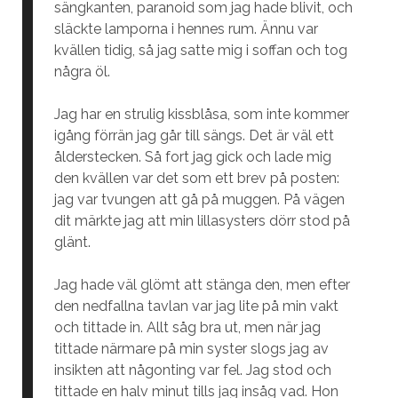
sängkanten, paranoid som jag hade blivit, och
släckte lamporna i hennes rum. Ännu var
kvällen tidig, så jag satte mig i soffan och tog
några öl.
Jag har en strulig kissblåsa, som inte kommer
igång förrän jag går till sängs. Det är väl ett
ålderstecken. Så fort jag gick och lade mig
den kvällen var det som ett brev på posten:
jag var tvungen att gå på muggen. På vägen
dit märkte jag att min lillasysters dörr stod på
glänt.
Jag hade väl glömt att stänga den, men efter
den nedfallna tavlan var jag lite på min vakt
och tittade in. Allt såg bra ut, men när jag
tittade närmare på min syster slogs jag av
insikten att någonting var fel. Jag stod och
tittade en halv minut tills jag insåg vad. Hon