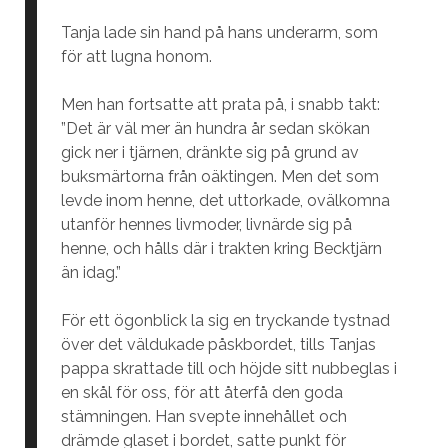
Tanja lade sin hand på hans underarm, som
för att lugna honom.
Men han fortsatte att prata på, i snabb takt:
”Det är väl mer än hundra år sedan skökan
gick ner i tjärnen, dränkte sig på grund av
buksmärtorna från oäktingen. Men det som
levde inom henne, det uttorkade, ovälkomna
utanför hennes livmoder, livnärde sig på
henne, och hålls där i trakten kring Becktjärn
än idag.”
För ett ögonblick la sig en tryckande tystnad
över det väldukade påskbordet, tills Tanjas
pappa skrattade till och höjde sitt nubbeglas i
en skål för oss, för att återfå den goda
stämningen. Han svepte innehållet och
drämde glaset i bordet, satte punkt för