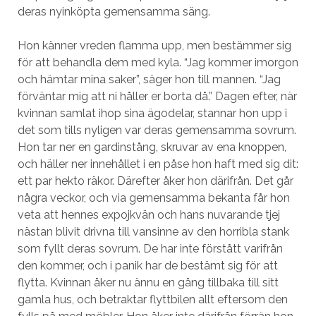
deras nyinköpta gemensamma säng.
Hon känner vreden flamma upp, men bestämmer sig
för att behandla dem med kyla. “Jag kommer imorgon
och hämtar mina saker”, säger hon till mannen. “Jag
förväntar mig att ni håller er borta då.” Dagen efter, när
kvinnan samlat ihop sina ägodelar, stannar hon upp i
det som tills nyligen var deras gemensamma sovrum.
Hon tar ner en gardinstång, skruvar av ena knoppen,
och häller ner innehållet i en påse hon haft med sig dit:
ett par hekto räkor. Därefter åker hon därifrån. Det går
några veckor, och via gemensamma bekanta får hon
veta att hennes expojkvän och hans nuvarande tjej
nästan blivit drivna till vansinne av den horribla stank
som fyllt deras sovrum. De har inte förstått varifrån
den kommer, och i panik har de bestämt sig för att
flytta. Kvinnan åker nu ännu en gång tillbaka till sitt
gamla hus, och betraktar flyttbilen allt eftersom den