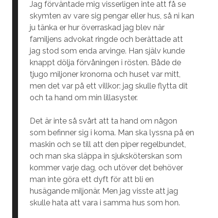
Jag förväntade mig visserligen inte att få se
skymten av vare sig pengar eller hus, så ni kan
ju tänka er hur överraskad jag blev när
familjens advokat ringde och berättade att
jag stod som enda arvinge. Han själv kunde
knappt dölja förvåningen i rösten. Både de
tjugo miljoner kronorna och huset var mitt,
men det var på ett villkor: jag skulle flytta dit
och ta hand om min lillasyster.
Det är inte så svårt att ta hand om någon
som befinner sig i koma. Man ska lyssna på en
maskin och se till att den piper regelbundet,
och man ska släppa in sjuksköterskan som
kommer varje dag, och utöver det behöver
man inte göra ett dyft för att bli en
husägande miljonär. Men jag visste att jag
skulle hata att vara i samma hus som hon.