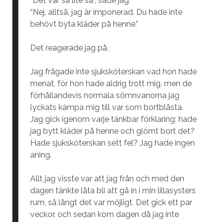
“Det var så lite så”, sade jag.
“Nej, alltså, jag är imponerad. Du hade inte
behövt byta kläder på henne.”
Det reagerade jag på.
Jag frågade inte sjuksköterskan vad hon hade
menat, för hon hade aldrig trott mig, men de
förhållandevis normala sömnvanorna jag
lyckats kämpa mig till var som bortblåsta.
Jag gick igenom varje tänkbar förklaring: hade
jag bytt kläder på henne och glömt bort det?
Hade sjuksköterskan sett fel? Jag hade ingen
aning.
Allt jag visste var att jag från och med den
dagen tänkte låta bli att gå in i min lillasysters
rum, så långt det var möjligt. Det gick ett par
veckor, och sedan kom dagen då jag inte