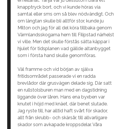
emellanåt. Tanja var ju dessutom bara ett
knapptryck bort, och vi kunde höras via
samtal eller sms om så blev nödvändigt. Och
om längtan skulle bli alltför stor, kunde ju
Milton och jag för all del köra tillbaka genom
Värmlandsskogarna hem till Filipstad närhelst
vi ville. Men det skulle förstås sätta käppar i
hjulet för tidsplanen vad gällde altanbygget
som i första hand skulle genomföras.
Väl framme och vid början av själva
fritidsområdet passerade vi en radda
brevlådor där grusvägen delade sig. Där satt
en rullstolsburen man med en dagstidning
liggande över låren. Hans ena byxben var
knutet i höjd med knäet, där benet slutade.
Jag ryste till, har alltid haft svårt för skador,
allt från skrubb- och skärsår, till allvarligare
skador som avkapade kroppsdelar. Våra