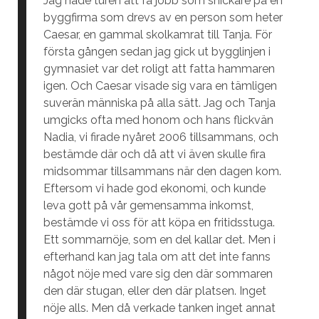
Jag hade turen att få jobb som snickare på en
byggfirma som drevs av en person som heter
Caesar, en gammal skolkamrat till Tanja. För
första gången sedan jag gick ut bygglinjen i
gymnasiet var det roligt att fatta hammaren
igen. Och Caesar visade sig vara en tämligen
suverän människa på alla sätt. Jag och Tanja
umgicks ofta med honom och hans flickvän
Nadia, vi firade nyåret 2006 tillsammans, och
bestämde där och då att vi även skulle fira
midsommar tillsammans när den dagen kom.
Eftersom vi hade god ekonomi, och kunde
leva gott på vår gemensamma inkomst,
bestämde vi oss för att köpa en fritidsstuga.
Ett sommarnöje, som en del kallar det. Men i
efterhand kan jag tala om att det inte fanns
något nöje med vare sig den där sommaren
den där stugan, eller den där platsen. Inget
nöje alls. Men då verkade tanken inget annat