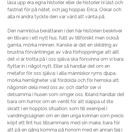
läsa upp era egna historier, eller de historier ni läst och
fastnat för på nätet, och jag hoppas Erica, Oskar och
alla ni andra tyckte den var värd att vänta på.
Den namnlösa berättaren i den här historien beskriver
en tillvaro i ett nytt hus, fullt av tillförsikt men också
gamla, mörka minnen. Kanske är det en skildring av
brustna förväntningar, av våra förhoppningar att allt
det vi är trötta på i oss själva ska försvinna om vi bara
flyttar in i något nytt. Eller så handlar det om en
metafor för oss själva: i alla människor ryms djupa,
mörka hemligheter, väl fördolda och för hemska att
någonsin dela med oss av, och därför ser vi
detsamma i husen som omger oss. Ibland handlar det
bara om humor, om en ventil för att släppa ut lite
skratt i en hopplös situation, som till exempel i
vandringssägnen om en den unga kvinnan som precis
köpt ett fint hus tillsammans med sin make, bara för
att på en gång komma på honom med en annan tjej i