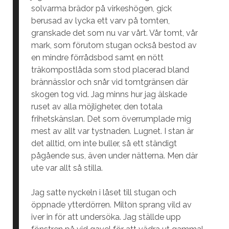
solvarma brädor på virkeshögen, gick
berusad av lycka ett varv på tomten,
granskade det som nu var vårt. Vår tomt, vår
mark, som förutom stugan också bestod av
en mindre förrådsbod samt en nött
träkompostlåda som stod placerad bland
brännässlor och snår vid tomtgränsen där
skogen tog vid. Jag minns hur jag älskade
ruset av alla möjligheter, den totala
frihetskänslan. Det som överrumplade mig
mest av allt var tystnaden. Lugnet. I stan är
det alltid, om inte buller, så ett ständigt
pågående sus, även under nätterna. Men där
ute var allt så stilla.
Jag satte nyckeln i låset till stugan och
öppnade ytterdörren. Milton sprang vild av
iver in för att undersöka. Jag ställde upp