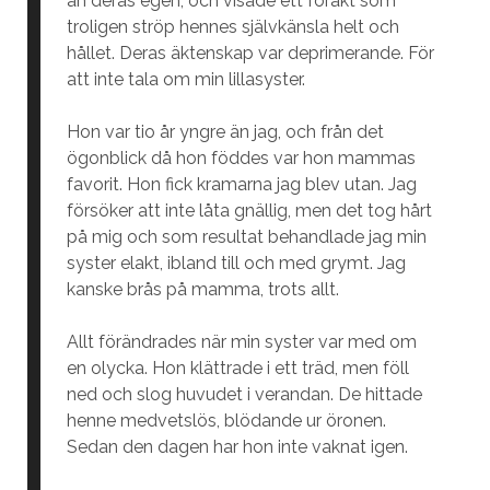
än deras egen, och visade ett förakt som
troligen ströp hennes självkänsla helt och
hållet. Deras äktenskap var deprimerande. För
att inte tala om min lillasyster.
Hon var tio år yngre än jag, och från det
ögonblick då hon föddes var hon mammas
favorit. Hon fick kramarna jag blev utan. Jag
försöker att inte låta gnällig, men det tog hårt
på mig och som resultat behandlade jag min
syster elakt, ibland till och med grymt. Jag
kanske brås på mamma, trots allt.
Allt förändrades när min syster var med om
en olycka. Hon klättrade i ett träd, men föll
ned och slog huvudet i verandan. De hittade
henne medvetslös, blödande ur öronen.
Sedan den dagen har hon inte vaknat igen.