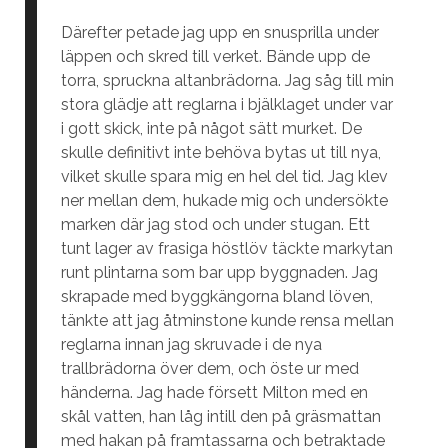
Därefter petade jag upp en snusprilla under
läppen och skred till verket. Bände upp de
torra, spruckna altanbrädorna. Jag såg till min
stora glädje att reglarna i bjälklaget under var
i gott skick, inte på något sätt murket. De
skulle definitivt inte behöva bytas ut till nya,
vilket skulle spara mig en hel del tid. Jag klev
ner mellan dem, hukade mig och undersökte
marken där jag stod och under stugan. Ett
tunt lager av frasiga höstlöv täckte markytan
runt plintarna som bar upp byggnaden. Jag
skrapade med byggkängorna bland löven,
tänkte att jag åtminstone kunde rensa mellan
reglarna innan jag skruvade i de nya
trallbrädorna över dem, och öste ur med
händerna. Jag hade försett Milton med en
skål vatten, han låg intill den på gräsmattan
med hakan på framtassarna och betraktade