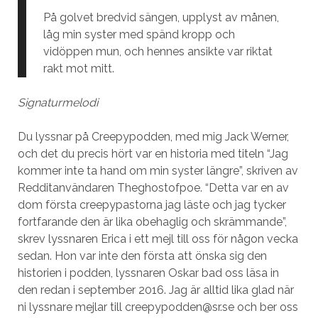
På golvet bredvid sängen, upplyst av månen,
låg min syster med spänd kropp och
vidöppen mun, och hennes ansikte var riktat
rakt mot mitt.
Signaturmelodi
Du lyssnar på Creepypodden, med mig Jack Werner,
och det du precis hört var en historia med titeln “Jag
kommer inte ta hand om min syster längre”, skriven av
Redditanvändaren Theghostofpoe. “Detta var en av
dom första creepypastorna jag läste och jag tycker
fortfarande den är lika obehaglig och skrämmande”,
skrev lyssnaren Erica i ett mejl till oss för någon vecka
sedan. Hon var inte den första att önska sig den
historien i podden, lyssnaren Oskar bad oss läsa in
den redan i september 2016. Jag är alltid lika glad när
ni lyssnare mejlar till creepypodden@sr.se och ber oss