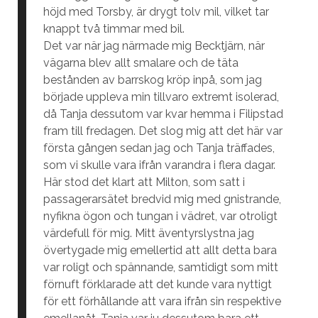
höjd med Torsby, är drygt tolv mil, vilket tar
knappt två timmar med bil.
Det var när jag närmade mig Becktjärn, när
vägarna blev allt smalare och de täta
bestånden av barrskog kröp inpå, som jag
började uppleva min tillvaro extremt isolerad,
då Tanja dessutom var kvar hemma i Filipstad
fram till fredagen. Det slog mig att det här var
första gången sedan jag och Tanja träffades,
som vi skulle vara ifrån varandra i flera dagar.
Här stod det klart att Milton, som satt i
passagerarsätet bredvid mig med gnistrande,
nyfikna ögon och tungan i vädret, var otroligt
värdefull för mig. Mitt äventyrslystna jag
övertygade mig emellertid att allt detta bara
var roligt och spännande, samtidigt som mitt
förnuft förklarade att det kunde vara nyttigt
för ett förhållande att vara ifrån sin respektive