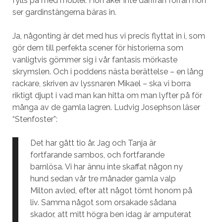
fylls på med möbler. Hon åker inte därifrån förrän hon
ser gardinstängerna bäras in.
Ja, någonting är det med hus vi precis flyttat in i, som
gör dem till perfekta scener för historierna som
vanligtvis gömmer sig i vår fantasis mörkaste
skrymslen. Och i poddens nästa berättelse – en lång
rackare, skriven av lyssnaren Mikael – ska vi borra
riktigt djupt i vad man kan hitta om man lyfter på för
många av de gamla lagren. Ludvig Josephson läser
“Stenfoster”:
Det har gått tio år. Jag och Tanja är
fortfarande sambos, och fortfarande
barnlösa. Vi har ännu inte skaffat någon ny
hund sedan vår tre månader gamla valp
Milton avled, efter att något tömt honom på
liv. Samma något som orsakade sådana
skador, att mitt högra ben idag är amputerat