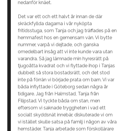
nedanför knäet.
Det var ett och ett halvt år innan de där
skräckfyllda dagarna i vår nyköpta
fritidsstuga, som Tanja och jag träffades på en
hemmafest hos en gemensam vän. Vi bytte
nummer, varpå vi dejtade, och ganska
omedelbart insåg att vi inte kunde vara utan
varandra. Så jag lämnade min hyresrätt på
tjugoåtta kvadrat och vi flyttade ihop i Tanjas
dubbelt så stora bostadsrätt, och det stod
inte på förrän vi började prata om barn. Vi var
båda inflyttade i Göteborg sedan några år
tidigare. Jag från Halmstad, Tanja från
Filipstad. Vi tyckte båda om stan, men
eftersom vi saknade tryggheten i vad ett
socialt skyddsnät innebär, diskuterade vi om
vi istället skulle satsa på familj i någon av våra
hemstäder. Tanja arbetade som förskollärare