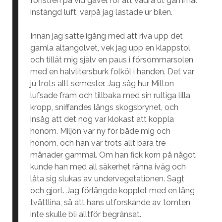
fönstren på vid gavel för att vädra ut gammal
instängd luft, varpå jag lastade ur bilen.
Innan jag satte igång med att riva upp det
gamla altangolvet, vek jag upp en klappstol
och tillät mig själv en paus i försommarsolen
med en halvlitersburk folköl i handen. Det var
ju trots allt semester. Jag såg hur Milton
lufsade fram och tillbaka med sin rultiga lilla
kropp, sniffandes längs skogsbrynet, och
insåg att det nog var klokast att koppla
honom. Miljön var ny för både mig och
honom, och han var trots allt bara tre
månader gammal. Om han fick korn på något
kunde han med all säkerhet ränna iväg och
låta sig slukas av undervegetationen. Sagt
och gjort. Jag förlängde kopplet med en lång
tvättlina, så att hans utforskande av tomten
inte skulle bli alltför begränsat.