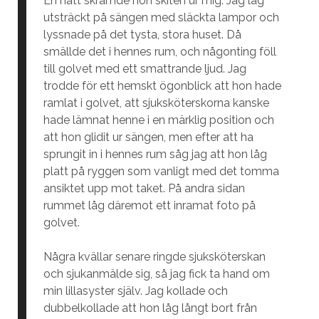
En natt skrämde hon skiten ur mig. Jag låg
utsträckt på sängen med släckta lampor och
lyssnade på det tysta, stora huset. Då
smällde det i hennes rum, och någonting föll
till golvet med ett smattrande ljud. Jag
trodde för ett hemskt ögonblick att hon hade
ramlat i golvet, att sjuksköterskorna kanske
hade lämnat henne i en märklig position och
att hon glidit ur sängen, men efter att ha
sprungit in i hennes rum såg jag att hon låg
platt på ryggen som vanligt med det tomma
ansiktet upp mot taket. På andra sidan
rummet låg däremot ett inramat foto på
golvet.
Några kvällar senare ringde sjuksköterskan
och sjukanmälde sig, så jag fick ta hand om
min lillasyster själv. Jag kollade och
dubbelkollade att hon låg långt bort från