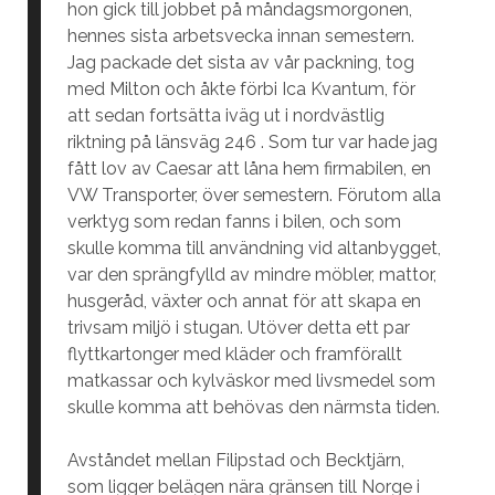
hon gick till jobbet på måndagsmorgonen,
hennes sista arbetsvecka innan semestern.
Jag packade det sista av vår packning, tog
med Milton och åkte förbi Ica Kvantum, för
att sedan fortsätta iväg ut i nordvästlig
riktning på länsväg 246 . Som tur var hade jag
fått lov av Caesar att låna hem firmabilen, en
VW Transporter, över semestern. Förutom alla
verktyg som redan fanns i bilen, och som
skulle komma till användning vid altanbygget,
var den sprängfylld av mindre möbler, mattor,
husgeråd, växter och annat för att skapa en
trivsam miljö i stugan. Utöver detta ett par
flyttkartonger med kläder och framförallt
matkassar och kylväskor med livsmedel som
skulle komma att behövas den närmsta tiden.
Avståndet mellan Filipstad och Becktjärn,
som ligger belägen nära gränsen till Norge i