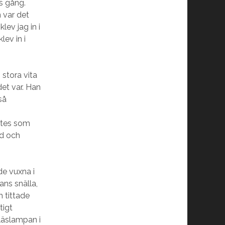
s gång.
 var det
lev jag in i
lev in i
stora vita
et var. Han
så
ktes som
nd och
de vuxna i
ans snälla,
 tittade
tigt
läslampan i