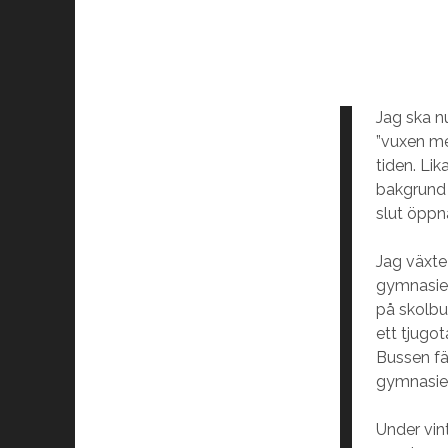
Jag ska n
”vuxen me
tiden. Li
bakgrund a
slut öppn
Jag växte 
gymnasiet.
på skolbu
ett tjugot
Bussen fä
gymnasieu
Under vin