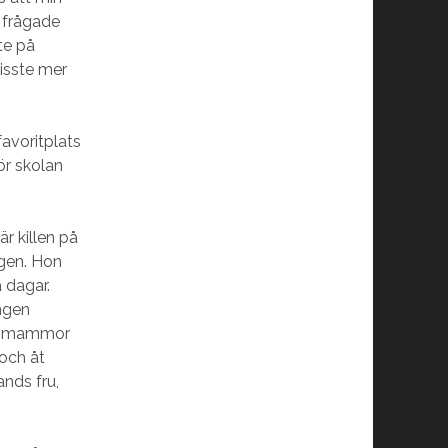
h frågade
te på
visste mer
avoritplats
ör skolan
r killen på
agen. Hon
 dagar.
ngen
och mammor
och åt
nds fru,