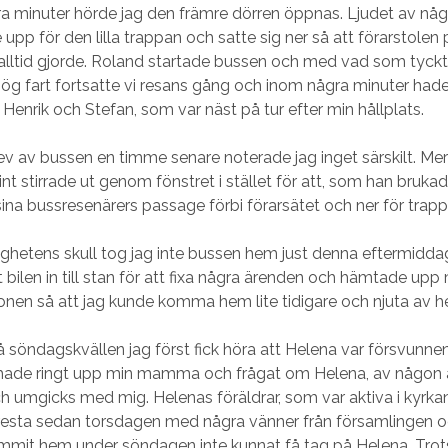
ra minuter hörde jag den främre dörren öppnas. Ljudet av n
pp för den lilla trappan och satte sig ner så att förarstolen 
lltid gjorde. Roland startade bussen och med vad som tyck
hög fart fortsatte vi resans gång och inom några minuter hade
Henrik och Stefan, som var näst på tur efter min hållplats.
lev av bussen en timme senare noterade jag inget särskilt. Mer
nt stirrade ut genom fönstret i stället för att, som han brukade
sina bussresenärers passage förbi förarsätet och ner för trapp
ighetens skull tog jag inte bussen hem just denna eftermid
 bilen in till stan för att fixa några ärenden och hämtade upp 
tionen så att jag kunde komma hem lite tidigare och njuta av h
å söndagskvällen jag först fick höra att Helena var försvunne
de ringt upp min mamma och frågat om Helena, av någon a
ch umgicks med mig. Helenas föräldrar, som var aktiva i kyrka
tresta sedan torsdagen med några vänner från församlingen 
mmit hem under söndagen inte kunnat få tag på Helena. Trot