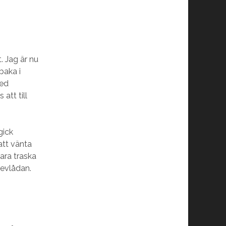
 Jag är nu
baka i
med
att till
gick
att vänta
ara traska
revlådan.