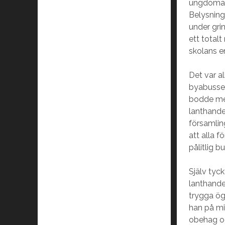
ungdomarn
Belysning
under gri
ett totalt
skolans e
Det var a
byabussen
bodde med 
lanthande
församlin
att alla f
pålitlig b
Själv tyc
lanthandel
trygga ög
han på mi
obehag oc