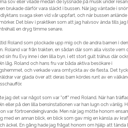
a sov eller vilade medan de lyssnade på musik under resan
en brukade därför vara släckt i bussen. När jag väntade i snön
ndlyktans svaga sken vid vår uppfart, och när bussen anlände k
 mörker. Det blev i praktiken som att jag halvsov ända tills jag k
ntréhall en dryg timme senare.
lltid Roland som plockade upp mig och de andra barnen i den 
. Roland var från trakten, en sådan där som alla visste vem d
sin fru Evy inne i den lilla byn, i ett stort gult trähus där ock
ln låg. Roland och hans fru var båda aktiva besökare i
gshemmet, och verkade vara omtyckta av de flesta. Det tyc
öräldrar var glada över att deras barn kördes runt av en välkä
usschaufför.
kte jag det var något som var ”off” med Roland. När han träffa
n eller på den lilla bensinstationen var han lugn och vänlig. H
on var förtroendeingivande. Men när jag mötte honom ensam
g med en annan blick, en blick som gav mig en känsla av kraf
h äckel. En gång hade jag frågat honom om hjälp att tända 