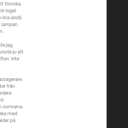
att försöka
för inget
k bra ändå,
g lampan.
n.
te jag
isste ju att
fton. Inte
assagerare.
er från
ardera
d;
m somrarna
 leka med
ålder på