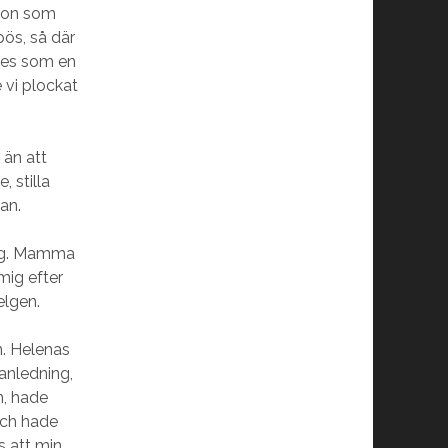
ågon som
pös, så där
tes som en
 vi plockat
 än att
, stilla
an.
dag. Mamma
mig efter
elgen.
n. Helenas
nledning,
n, hade
och hade
s att min