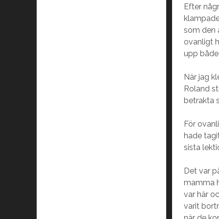
Efter någ
klampade u
som den a
ovanligt 
upp både 
När jag k
Roland sti
betrakta 
För ovanl
hade tagit
sista lek
Det var p
mamma ha
var här o
varit bor
när de ko