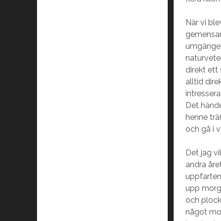
När vi bl
gemensamt
umgängesk
naturvete
direkt et
alltid dir
intressera
Det hände
henne träf
och gå i 
Det jag vi
andra åre
uppfarten
upp morgo
och plock
något mo