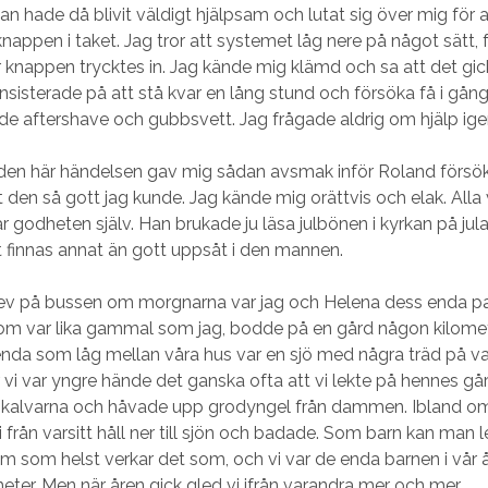
an hade då blivit väldigt hjälpsam och lutat sig över mig för 
knappen i taket. Jag tror att systemet låg nere på något sätt, 
 knappen trycktes in. Jag kände mig klämd och sa att det gic
nsisterade på att stå kvar en lång stund och försöka få i gån
de aftershave och gubbsvett. Jag frågade aldrig om hjälp ige
 den här händelsen gav mig sådan avsmak inför Roland försök
den så gott jag kunde. Jag kände mig orättvis och elak. Alla v
 godheten själv. Han brukade ju läsa julbönen i kyrkan på jula
 finnas annat än gott uppsåt i den mannen.
lev på bussen om morgnarna var jag och Helena dess enda p
om var lika gammal som jag, bodde på en gård någon kilomet
enda som låg mellan våra hus var en sjö med några träd på v
r vi var yngre hände det ganska ofta att vi lekte på hennes går
 kalvarna och håvade upp grodyngel från dammen. Ibland o
i från varsitt håll ner till sjön och badade. Som barn kan man
m som helst verkar det som, och vi var de enda barnen i vår 
meter. Men när åren gick gled vi ifrån varandra mer och mer.