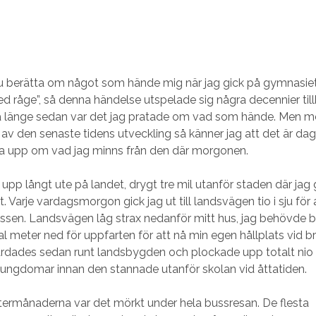
u berätta om något som hände mig när jag gick på gymnasiet.
d råge”, så denna händelse utspelade sig några decennier till
ka länge sedan var det jag pratade om vad som hände. Men 
v den senaste tidens utveckling så känner jag att det är dags 
a upp om vad jag minns från den där morgonen.
upp långt ute på landet, drygt tre mil utanför staden där jag 
 Varje vardagsmorgon gick jag ut till landsvägen tio i sju för 
ssen. Landsvägen låg strax nedanför mitt hus, jag behövde b
al meter ned för uppfarten för att nå min egen hållplats vid b
rdades sedan runt landsbygden och plockade upp totalt nio
ngdomar innan den stannade utanför skolan vid åttatiden.
termånaderna var det mörkt under hela bussresan. De flesta