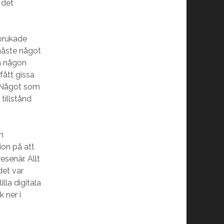
 det
 brukade
måste något
ra någon
ått gissa
g. Något som
tillstånd
m
ion på att
esenär. Allt
det var
lla digitala
 ner i