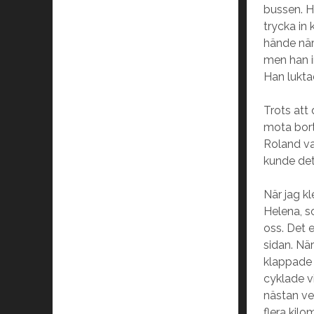
bussen. H
trycka in 
hände när
men han i
Han lukta
Trots att
mota bort 
Roland var
kunde det
När jag k
Helena, s
oss. Det 
sidan. Nä
klappade
cyklade v
nästan ve
flera kilo