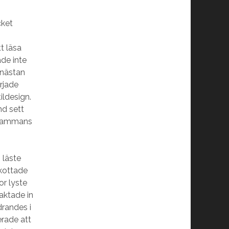
cket
t läsa
de inte
 nästan
örjade
ildesign.
nd sett
llsammans
 läste
skottade
or lyste
aktade in
drandes i
rade att