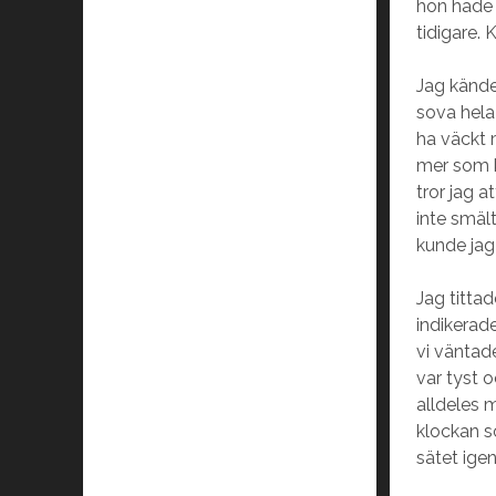
hon hade 
tidigare. 
Jag kände
sova hela
ha väckt 
mer som k
tror jag 
inte smält
kunde jag
Jag titta
indikerade
vi väntade
var tyst o
alldeles m
klockan s
sätet ige