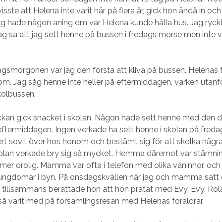
ste att Helena inte varit här på flera år, gick hon ändå in oc
g hade någon aning om var Helena kunde hålla hus. Jag ryck
Jag sa att jag sett henne på bussen i fredags morse men inte 
smorgonen var jag den första att kliva på bussen. Helenas f
m. Jag såg henne inte heller på eftermiddagen, varken utanf
skolbussen.
kan gick snacket i skolan. Någon hade sett henne med den dä
ftermiddagen. Ingen verkade ha sett henne i skolan på fred
rt sovit över hos honom och bestämt sig för att skolka några
kolan verkade bry sig så mycket. Hemma däremot var stämni
 mer orolig. Mamma var ofta i telefon med olika väninnor, 
a ungdomar i byn. På onsdagskvällen när jag och mamma satt 
 tillsammans berättade hon att hon pratat med Evy. Evy, Rola
å varit med på församlingsresan med Helenas föräldrar.