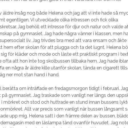
ev äldre insåg nog både Helena och jag att vi inte hade så my
 egentligen. Vi utvecklade olika intressen och fick olika
retsar. Jag behöll ett intresse för djur och natur och valde at
nskap på gymnasiet. Jag hade några vänner i klassen, men ha
t supersocialt liv. Jag trivdes bra med att vara ensam och åkte
ekt hem efter skolan för att plugga och ta det lugnt. Helena b
 sig för kläder och mode och läste ett praktiskt program i text
 ofta att hon inte tog skolbussen tillbaka hem. Jag hade ibla
fa en några år äldre kille utanför skolan, tända en cigarett ti
väg ner mot stan hand i hand.
ll berätta om inträffade en fredagsmorgon tidigt i februari. Jag
t på gymnasiet. Jag traskade som vanligt ner längs den upp
 i mörkret och stod och huttrade en stund innan bussens lykt
nmörkret. Allt var precis som vanligt när bussen långsamt s
ade upp mig. Helena satt i den främre delen av bussen, bläd
demagasin med en läslampa tänd ovanför huvudet. Jag note