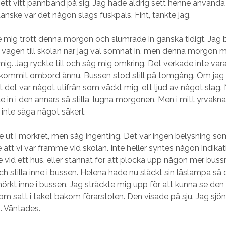
ett vitt pannband på sig. Jag hade aldrig sett henne använda
Kanske var det någon slags fuskpäls. Fint, tänkte jag.
 mig trött denna morgon och slumrade in ganska tidigt. Jag
 vägen till skolan när jag väl somnat in, men denna morgon 
mig. Jag ryckte till och såg mig omkring. Det verkade inte va
ommit ombord ännu. Bussen stod still på tomgång. Om jag f
att det var något utifrån som väckt mig, ett ljud av något sla
e in i den annars så stilla, lugna morgonen. Men i mitt yrvakna 
 inte säga något säkert.
de ut i mörkret, men såg ingenting. Det var ingen belysning so
 att vi var framme vid skolan. Inte heller syntes någon indikat
 vid ett hus, eller stannat för att plocka upp någon mer bussr
ch stilla inne i bussen. Helena hade nu släckt sin läslampa så 
örkt inne i bussen. Jag sträckte mig upp för att kunna se den li
om satt i taket bakom förarstolen. Den visade på sju. Jag sjönk
n. Väntades.