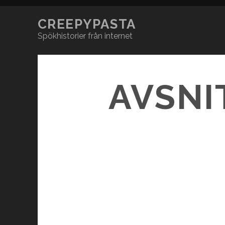
CREEPYPASTA
Spökhistorier från internet
AVSNI