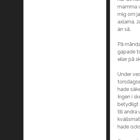
mamma vis
mig om ja
axlarna. 
än så.
På måndag
gapade to
eller på 
Under vec
torsdagse
hade säke
Ingen i s
betydligt
till andr
kvällsmat
hade ocks