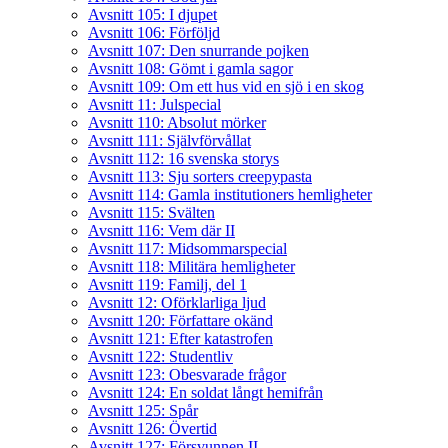
Avsnitt 105: I djupet
Avsnitt 106: Förföljd
Avsnitt 107: Den snurrande pojken
Avsnitt 108: Gömt i gamla sagor
Avsnitt 109: Om ett hus vid en sjö i en skog
Avsnitt 11: Julspecial
Avsnitt 110: Absolut mörker
Avsnitt 111: Självförvållat
Avsnitt 112: 16 svenska storys
Avsnitt 113: Sju sorters creepypasta
Avsnitt 114: Gamla institutioners hemligheter
Avsnitt 115: Svälten
Avsnitt 116: Vem där II
Avsnitt 117: Midsommarspecial
Avsnitt 118: Militära hemligheter
Avsnitt 119: Familj, del 1
Avsnitt 12: Oförklarliga ljud
Avsnitt 120: Författare okänd
Avsnitt 121: Efter katastrofen
Avsnitt 122: Studentliv
Avsnitt 123: Obesvarade frågor
Avsnitt 124: En soldat långt hemifrån
Avsnitt 125: Spår
Avsnitt 126: Övertid
Avsnitt 127: Försvunnen II