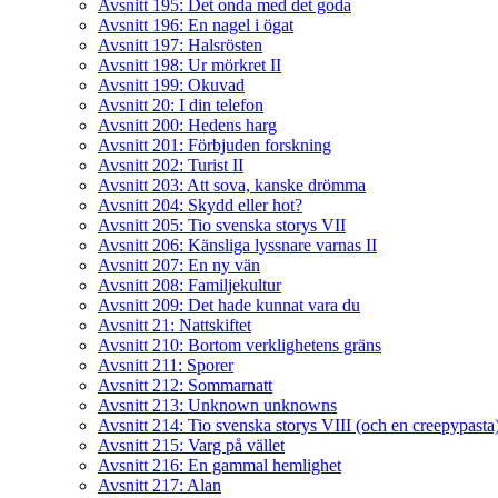
Avsnitt 195: Det onda med det goda
Avsnitt 196: En nagel i ögat
Avsnitt 197: Halsrösten
Avsnitt 198: Ur mörkret II
Avsnitt 199: Okuvad
Avsnitt 20: I din telefon
Avsnitt 200: Hedens harg
Avsnitt 201: Förbjuden forskning
Avsnitt 202: Turist II
Avsnitt 203: Att sova, kanske drömma
Avsnitt 204: Skydd eller hot?
Avsnitt 205: Tio svenska storys VII
Avsnitt 206: Känsliga lyssnare varnas II
Avsnitt 207: En ny vän
Avsnitt 208: Familjekultur
Avsnitt 209: Det hade kunnat vara du
Avsnitt 21: Nattskiftet
Avsnitt 210: Bortom verklighetens gräns
Avsnitt 211: Sporer
Avsnitt 212: Sommarnatt
Avsnitt 213: Unknown unknowns
Avsnitt 214: Tio svenska storys VIII (och en creepypasta
Avsnitt 215: Varg på vället
Avsnitt 216: En gammal hemlighet
Avsnitt 217: Alan