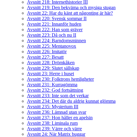
Avsnitt 218: Internethistorier III
Avsnitt 219: Den bekväma och mysiga stugan
Avsnitt 22: Har du känt att någonting är här?
Avsnitt 220: Svensk sommar II
Avsnitt 221: Innanför huden
Avsnitt 222: Han som gräver
Avsnitt 223: Då och nu II
Avsnitt 224: Barndomsminnen
Avsnitt 225: Mentanovox
Avsnitt 226: Imitatör
Avsnitt 227: Besatt
Avsnitt 228: Drömkåken
Avsnitt 229: Slutet sällskap
Avsnitt 23: Herre i huset
Avsnitt 230: Folktrons hemligheter
Avsnitt 231: Kurragömma
Avsnitt 232: God fortsättning
Avsnitt 233: Inte som det verkar
Avsnitt 234: Det där du aldrig kunnat glömma
Avsnitt 235: Mysterium III
Avsnitt 236: Lämnad utan svar
Avsnitt 237: Hon håller en apelsin
Avsnitt 238: Liminala rum
Avsnitt 239: Värre och värre
Avsnitt 24: När Matrix buggar