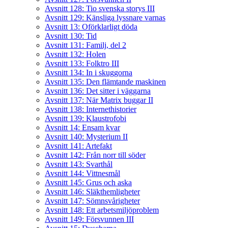
Avsnitt 128: Tio svenska storys III
Avsnitt 129: Känsliga lyssnare varnas
Avsnitt 13: Oförklarligt döda
Avsnitt 130: Tid
Avsnitt 131: Familj, del 2
Avsnitt 132: Holen
Avsnitt 133: Folktro III
Avsnitt 134: In i skuggorna
Avsnitt 135: Den flämtande maskinen
Avsnitt 136: Det sitter i väggarna
Avsnitt 137: När Matrix buggar II
Avsnitt 138: Internethistorier
Avsnitt 139: Klaustrofobi
Avsnitt 14: Ensam kvar
Avsnitt 140: Mysterium II
Avsnitt 141: Artefakt
Avsnitt 142: Från norr till söder
Avsnitt 143: Svarthål
Avsnitt 144: Vittnesmål
Avsnitt 145: Grus och aska
Avsnitt 146: Släkthemligheter
Avsnitt 147: Sömnsvårigheter
Avsnitt 148: Ett arbetsmiljöproblem
Avsnitt 149: Försvunnen III