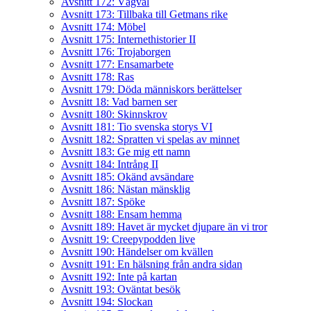
Avsnitt 172: Vägval
Avsnitt 173: Tillbaka till Getmans rike
Avsnitt 174: Möbel
Avsnitt 175: Internethistorier II
Avsnitt 176: Trojaborgen
Avsnitt 177: Ensamarbete
Avsnitt 178: Ras
Avsnitt 179: Döda människors berättelser
Avsnitt 18: Vad barnen ser
Avsnitt 180: Skinnskrov
Avsnitt 181: Tio svenska storys VI
Avsnitt 182: Spratten vi spelas av minnet
Avsnitt 183: Ge mig ett namn
Avsnitt 184: Intrång II
Avsnitt 185: Okänd avsändare
Avsnitt 186: Nästan mänsklig
Avsnitt 187: Spöke
Avsnitt 188: Ensam hemma
Avsnitt 189: Havet är mycket djupare än vi tror
Avsnitt 19: Creepypodden live
Avsnitt 190: Händelser om kvällen
Avsnitt 191: En hälsning från andra sidan
Avsnitt 192: Inte på kartan
Avsnitt 193: Oväntat besök
Avsnitt 194: Slockan