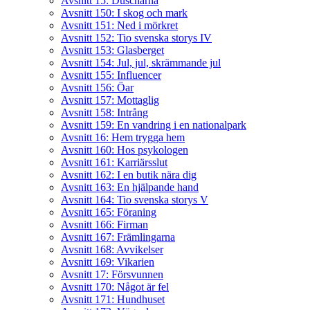
Avsnitt 15: Duscharna
Avsnitt 150: I skog och mark
Avsnitt 151: Ned i mörkret
Avsnitt 152: Tio svenska storys IV
Avsnitt 153: Glasberget
Avsnitt 154: Jul, jul, skrämmande jul
Avsnitt 155: Influencer
Avsnitt 156: Öar
Avsnitt 157: Mottaglig
Avsnitt 158: Intrång
Avsnitt 159: En vandring i en nationalpark
Avsnitt 16: Hem trygga hem
Avsnitt 160: Hos psykologen
Avsnitt 161: Karriärsslut
Avsnitt 162: I en butik nära dig
Avsnitt 163: En hjälpande hand
Avsnitt 164: Tio svenska storys V
Avsnitt 165: Föraning
Avsnitt 166: Firman
Avsnitt 167: Främlingarna
Avsnitt 168: Avvikelser
Avsnitt 169: Vikarien
Avsnitt 17: Försvunnen
Avsnitt 170: Något är fel
Avsnitt 171: Hundhuset