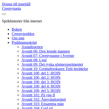
Hoppa till innehåll
Creepypasta
Spökhistorier från internet
Boken
Creepypodden
Om mig
Poddmanuskript
Anstaltsserien
Avsnitt 06: Den leende mannen
Avsnitt 07: Creepypastor i Sverige
Avsnitt 08: Ljud
Avsnitt 09: Det ryska sömnexperimentet
Avsnitt 10: Grottutforskaren Teds berättelse
Avsnitt 100, del 1: HOIN
Avsnitt 100, del 2: HOIN
Avsnitt 100, del 3: HOIN
Avsnitt 100, del 4: HOIN
Avsnitt 100, del 5: HOIN
Avsnitt 101: På väg II
Avsnitt 102: Återvändsgränd
Avsnitt 103: Ensamma män
Avsnitt 104: God jul