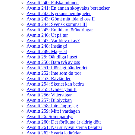
Avsnitt 240: Falska minnen
Avsnitt 241: En annan skogvakts berättelser
Avsnitt 242: Kyrkans hemligheter
Avsnitt 243: Gömt mitt ibland oss II
Avsnitt 244: Svensk sommar III
Avsnitt 245: En tid av förändringar
Avsnitt 246: Ut på tur
Avsnitt 247: Var blev ni av?
Avsnitt 248: Instängd
Avsnitt 249: Majestät
Avsnitt 25: Oändliga huset
Avsnitt 250: Bara två av oss
Avsnitt 251: Plötsligt händer det
Avsnitt 252: Inte som du tror
Avsnitt 253: Rävtänder
Avsnitt 254: Skenet kan bedra
Avsnitt 255: Under ytan II
Avsnitt 256: Vitterstigar
Avsnitt 257: Bilolyckan
Avsnitt 258: Inte längre jag
Avsnitt 259: Mitt i vardagen
Avsnitt 26: Sömnparalys
Avsnitt 260: Det förflutna är aldrig dött
Avsnitt 261: När survivalisterna berättar
Avsnitt 262: Svarta ledtrådar