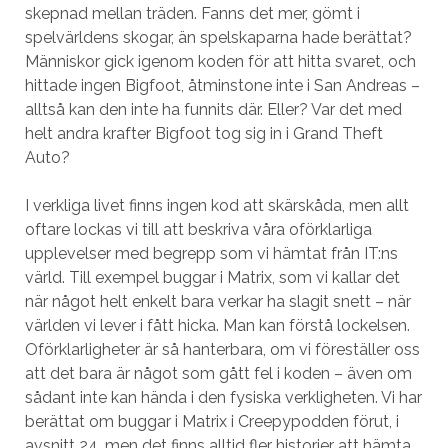
skepnad mellan träden. Fanns det mer, gömt i
spelvärldens skogar, än spelskaparna hade berättat?
Människor gick igenom koden för att hitta svaret, och
hittade ingen Bigfoot, åtminstone inte i San Andreas –
alltså kan den inte ha funnits där. Eller? Var det med
helt andra krafter Bigfoot tog sig in i Grand Theft
Auto?
I verkliga livet finns ingen kod att skärskåda, men allt
oftare lockas vi till att beskriva våra oförklarliga
upplevelser med begrepp som vi hämtat från IT:ns
värld. Till exempel buggar i Matrix, som vi kallar det
när något helt enkelt bara verkar ha slagit snett – när
världen vi lever i fått hicka. Man kan förstå lockelsen.
Oförklarligheter är så hanterbara, om vi föreställer oss
att det bara är något som gått fel i koden – även om
sådant inte kan hända i den fysiska verkligheten. Vi har
berättat om buggar i Matrix i Creepypodden förut, i
avsnitt 24, men det finns alltid fler historier att hämta