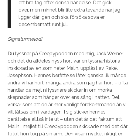
ett bra tag efter denna händelse. Det gick
över, men minnet blir lite extra levande när jag
ligger där igen och ska försöka sova en
decembernatt runt jul.
Signaturmelodi
Du lyssnar på Creepypodden med mig, Jack Werner,
och det du alldeles nyss hört var en lyssnarhistoria
inskickad av en som heter Malin, uppläst av Rakel
Josephson. Hennes berättelse låter ganska lik många
andra vi har hört, många andra som jag har hört – ofta
handlar de mejl ni lyssnare skickar in om mörka
skepnader som hänger över ens säng i natten. Det
verkar som att de är mer vanligt förekommande än vi
vill låtsas om i vardagen. I sig sticker hennes
berättelse alltså inte ut – utan det är det faktum att
Malin i mejlet till Creepypodden skickade med det där
fotot hon tog på sin arm. Den visar mycket riktigt en