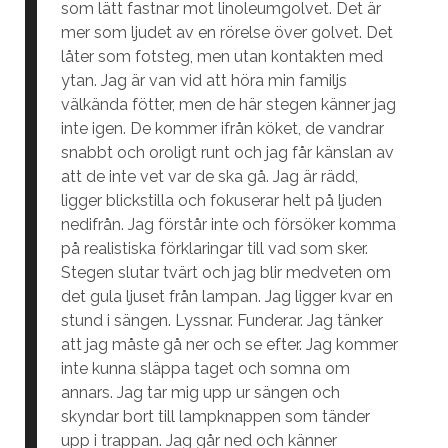
som lätt fastnar mot linoleumgolvet. Det är
mer som ljudet av en rörelse över golvet. Det
låter som fotsteg, men utan kontakten med
ytan. Jag är van vid att höra min familjs
välkända fötter, men de här stegen känner jag
inte igen. De kommer ifrån köket, de vandrar
snabbt och oroligt runt och jag får känslan av
att de inte vet var de ska gå. Jag är rädd,
ligger blickstilla och fokuserar helt på ljuden
nedifrån. Jag förstår inte och försöker komma
på realistiska förklaringar till vad som sker.
Stegen slutar tvärt och jag blir medveten om
det gula ljuset från lampan. Jag ligger kvar en
stund i sängen. Lyssnar. Funderar. Jag tänker
att jag måste gå ner och se efter. Jag kommer
inte kunna släppa taget och somna om
annars. Jag tar mig upp ur sängen och
skyndar bort till lampknappen som tänder
upp i trappan. Jag går ned och känner