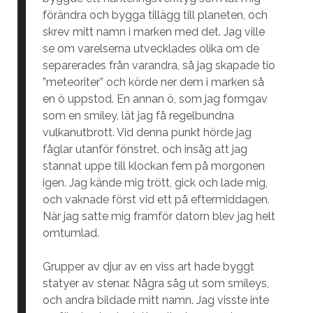
förändra och bygga tillägg till planeten, och
skrev mitt namn i marken med det. Jag ville
se om varelserna utvecklades olika om de
separerades från varandra, så jag skapade tio
”meteoriter” och körde ner dem i marken så
en ö uppstod. En annan ö, som jag formgav
som en smiley, lät jag få regelbundna
vulkanutbrott. Vid denna punkt hörde jag
fåglar utanför fönstret, och insåg att jag
stannat uppe till klockan fem på morgonen
igen. Jag kände mig trött, gick och lade mig,
och vaknade först vid ett på eftermiddagen.
När jag satte mig framför datorn blev jag helt
omtumlad.
Grupper av djur av en viss art hade byggt
statyer av stenar. Några såg ut som smileys,
och andra bildade mitt namn. Jag visste inte