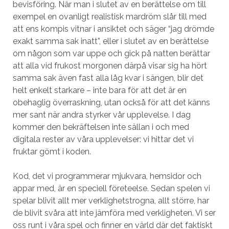
bevisföring. När man i slutet av en berättelse om till
exempel en ovanligt realistisk mardröm slår till med
att ens kompis vitnar i ansiktet och säger “jag drömde
exakt samma sak inatt”, eller i slutet av en berättelse
om någon som var uppe och gick på natten berättar
att alla vid frukost morgonen därpå visar sig ha hört
samma sak även fast alla låg kvar i sängen, blir det
helt enkelt starkare – inte bara för att det är en
obehaglig överraskning, utan också för att det känns
mer sant när andra styrker vår upplevelse. I dag
kommer den bekräftelsen inte sällan i och med
digitala rester av våra upplevelser: vi hittar det vi
fruktar gömt i koden.
Kod, det vi programmerar mjukvara, hemsidor och
appar med, är en speciell företeelse. Sedan spelen vi
spelar blivit allt mer verklighetstrogna, allt större, har
de blivit svåra att inte jämföra med verkligheten. Vi ser
oss runt i våra spel och finner en värld där det faktiskt