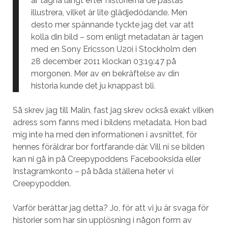
är tagna långt efter historierna de påstås
illustrera, vilket är lite glädjedödande. Men
desto mer spännande tyckte jag det var att
kolla din bild – som enligt metadatan är tagen
med en Sony Ericsson U20i i Stockholm den
28 december 2011 klockan 03:19:47 på
morgonen. Mer av en bekräftelse av din
historia kunde det ju knappast bli.
Så skrev jag till Malin, fast jag skrev också exakt vilken
adress som fanns med i bildens metadata. Hon bad
mig inte ha med den informationen i avsnittet, för
hennes föräldrar bor fortfarande där. Vill ni se bilden
kan ni gå in på Creepypoddens Facebooksida eller
Instagramkonto – på båda ställena heter vi
Creepypodden.
Varför berättar jag detta? Jo, för att vi ju är svaga för
historier som har sin upplösning i någon form av