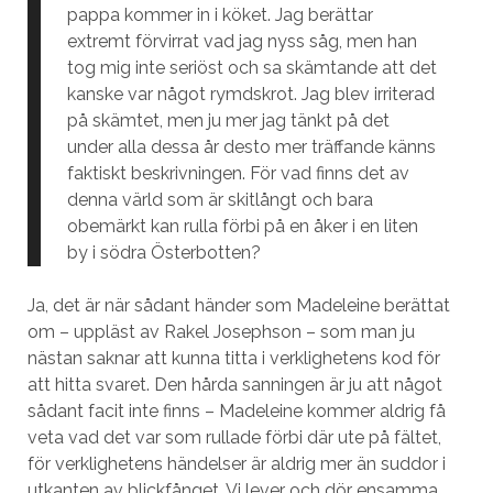
pappa kommer in i köket. Jag berättar
extremt förvirrat vad jag nyss såg, men han
tog mig inte seriöst och sa skämtande att det
kanske var något rymdskrot. Jag blev irriterad
på skämtet, men ju mer jag tänkt på det
under alla dessa år desto mer träffande känns
faktiskt beskrivningen. För vad finns det av
denna värld som är skitlångt och bara
obemärkt kan rulla förbi på en åker i en liten
by i södra Österbotten?
Ja, det är när sådant händer som Madeleine berättat
om – uppläst av Rakel Josephson – som man ju
nästan saknar att kunna titta i verklighetens kod för
att hitta svaret. Den hårda sanningen är ju att något
sådant facit inte finns – Madeleine kommer aldrig få
veta vad det var som rullade förbi där ute på fältet,
för verklighetens händelser är aldrig mer än suddor i
utkanten av blickfånget. Vi lever och dör ensamma,