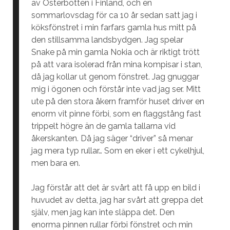
av Österbotten i Finland, och en
sommarlovsdag för ca 10 år sedan satt jag i
köksfönstret i min farfars gamla hus mitt på
den stillsamma landsbydgen. Jag spelar
Snake på min gamla Nokia och är riktigt trött
på att vara isolerad från mina kompisar i stan,
då jag kollar ut genom fönstret. Jag gnuggar
mig i ögonen och förstår inte vad jag ser. Mitt
ute på den stora åkern framför huset driver en
enorm vit pinne förbi, som en flaggstång fast
trippelt högre än de gamla tallarna vid
åkerskanten. Då jag säger “driver” så menar
jag mera typ rullar… Som en eker i ett cykelhjul,
men bara en.
Jag förstår att det är svårt att få upp en bild i
huvudet av detta, jag har svårt att greppa det
själv, men jag kan inte släppa det. Den
enorma pinnen rullar förbi fönstret och min