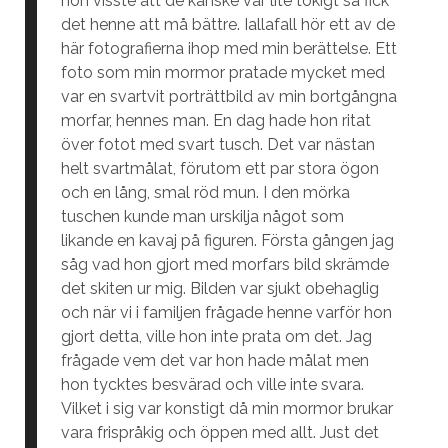
hon visste att de kanske var lite tokigt så fick
det henne att må bättre. Iallafall hör ett av de
här fotografierna ihop med min berättelse. Ett
foto som min mormor pratade mycket med
var en svartvit porträttbild av min bortgångna
morfar, hennes man. En dag hade hon ritat
över fotot med svart tusch. Det var nästan
helt svartmålat, förutom ett par stora ögon
och en lång, smal röd mun. I den mörka
tuschen kunde man urskilja något som
likande en kavaj på figuren. Första gången jag
såg vad hon gjort med morfars bild skrämde
det skiten ur mig. Bilden var sjukt obehaglig
och när vi i familjen frågade henne varför hon
gjort detta, ville hon inte prata om det. Jag
frågade vem det var hon hade målat men
hon tycktes besvärad och ville inte svara.
Vilket i sig var konstigt då min mormor brukar
vara frispråkig och öppen med allt. Just det