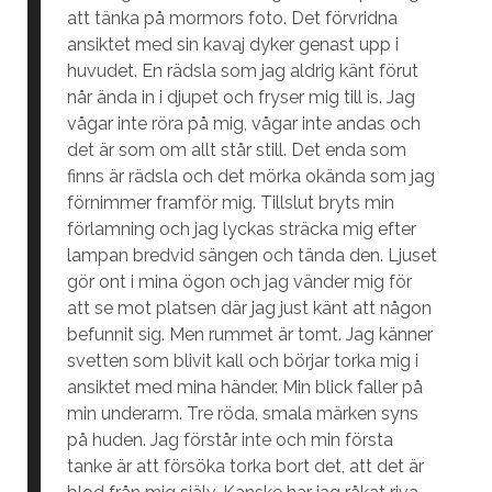
att tänka på mormors foto. Det förvridna
ansiktet med sin kavaj dyker genast upp i
huvudet. En rädsla som jag aldrig känt förut
når ända in i djupet och fryser mig till is. Jag
vågar inte röra på mig, vågar inte andas och
det är som om allt står still. Det enda som
finns är rädsla och det mörka okända som jag
förnimmer framför mig. Tillslut bryts min
förlamning och jag lyckas sträcka mig efter
lampan bredvid sängen och tända den. Ljuset
gör ont i mina ögon och jag vänder mig för
att se mot platsen där jag just känt att någon
befunnit sig. Men rummet är tomt. Jag känner
svetten som blivit kall och börjar torka mig i
ansiktet med mina händer. Min blick faller på
min underarm. Tre röda, smala märken syns
på huden. Jag förstår inte och min första
tanke är att försöka torka bort det, att det är