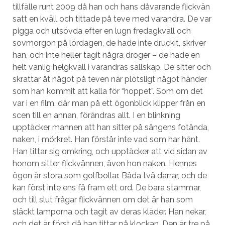
tillfälle runt 2009 då han och hans dåvarande flickvän
satt en kväll och tittade på teve med varandra. De var
pigga och utsövda efter en lugn fredagkväll och
sovmorgon på lördagen, de hade inte druckit, skriver
han, och inte heller tagit några droger – de hade en
helt vanlig helgkväll i varandras sällskap. De sitter och
skrattar åt något på teven när plötsligt något händer
som han kommit att kalla för “hoppet”. Som om det
var i en film, där man på ett ögonblick klipper från en
scen till en annan, förändras allt. I en blinkning
upptäcker mannen att han sitter på sängens fotända,
naken, i mörkret. Han förstår inte vad som har hänt.
Han tittar sig omkring, och upptäcker att vid sidan av
honom sitter flickvännen, även hon naken. Hennes
ögon är stora som golfbollar. Båda två darrar, och de
kan först inte ens få fram ett ord. De bara stammar,
och till slut frågar flickvännen om det är han som
släckt lamporna och tagit av deras kläder. Han nekar,
och det är först då han tittar på klockan. Den är tre på