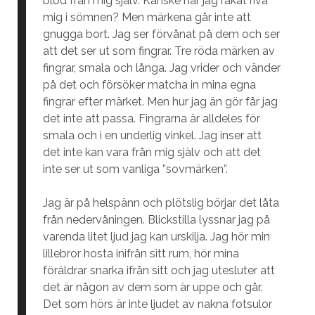
blod från mig själv. Kanske har jag råkat riva
mig i sömnen? Men märkena går inte att
gnugga bort. Jag ser förvånat på dem och ser
att det ser ut som fingrar. Tre röda märken av
fingrar, smala och långa. Jag vrider och vänder
på det och försöker matcha in mina egna
fingrar efter märket. Men hur jag än gör får jag
det inte att passa. Fingrarna är alldeles för
smala och i en underlig vinkel. Jag inser att
det inte kan vara från mig själv och att det
inte ser ut som vanliga ”sovmärken”.
Jag är på helspänn och plötslig börjar det låta
från nedervåningen. Blickstilla lyssnar jag på
varenda litet ljud jag kan urskilja. Jag hör min
lillebror hosta inifrån sitt rum, hör mina
föräldrar snarka ifrån sitt och jag utesluter att
det är någon av dem som är uppe och går.
Det som hörs är inte ljudet av nakna fotsulor