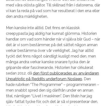
med våra olösta gåtor. Till skillnad från i datorerna, där
vi kan ta reda på vad som har resulterat i den ena eller
den andra märkligheten.
Men kanske inte alltid. Det finns en klassisk
creepypasta jag aldrig har kunnat glömma. Historien
handlar om vad som händer när vi själva blir Gud – när
det är vi som bestämmer, på det sättet någon annan
verkar bestämma över vår verklighet. Jag har alltid
tyckt det finns något oändligt kusligt med den, men
många andra verkar kanske snarare tycka den är
gripande eller fascinerande. Historien har cirkulerat
sedan 2012, då
den först publicerades av användaren
Unpatriotic på Reddits underforum Nosleep
. Den
hade rubriken “The Programmer” – programmeraren –
men snabbt spred den sig därifrån under en annan
titel, nämligen “Livet i maskinen”. Den titeln har jag
själv fattat tycke för, och det är så vi presenterar den.