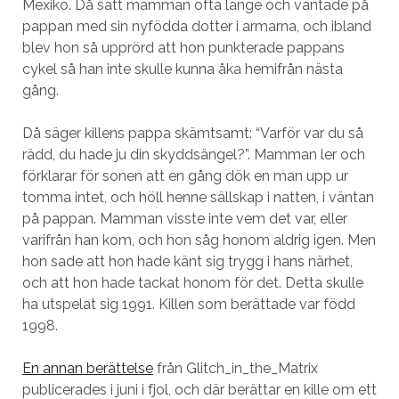
Mexiko. Då satt mamman ofta länge och väntade på
pappan med sin nyfödda dotter i armarna, och ibland
blev hon så upprörd att hon punkterade pappans
cykel så han inte skulle kunna åka hemifrån nästa
gång.
Då säger killens pappa skämtsamt: “Varför var du så
rädd, du hade ju din skyddsängel?”. Mamman ler och
förklarar för sonen att en gång dök en man upp ur
tomma intet, och höll henne sällskap i natten, i väntan
på pappan. Mamman visste inte vem det var, eller
varifrån han kom, och hon såg honom aldrig igen. Men
hon sade att hon hade känt sig trygg i hans närhet,
och att hon hade tackat honom för det. Detta skulle
ha utspelat sig 1991. Killen som berättade var född
1998.
En annan berättelse
från Glitch_in_the_Matrix
publicerades i juni i fjol, och där berättar en kille om ett