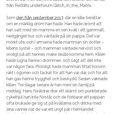
från Reddits underforum Glitch_in_the_Matrix.
Som
den från september 2017
, där en kille berättar
om en märklig dröm han hade. Han hade drömt att
han satt med sin mamma en sen kväll i ett gammalt,
nedgånget hus och väntade på sin pappa. Det var
mörkt ute, och i armarna hade mamman sin dotter –
killens syster – och mamman väntade nervöst och
oroligt på att hennes make skulle komma hem. Killen
hade lugna henne i drömmen, och sagt att det inte
var någon fara. Plötsligt hade mamman tittat honom
rakt i ögonen och tackat för att han var där, och för att
han gav henne trygghet och beskydd. Sedan vaknade
killen. Tre dagar senare är han med sin familj på
middag. Hans föräldrar drar ett skämt om punkterade
cykelhjul han inte förstår, och de förklarar att pappan
ofta brukade ge sig ut på kvällarna och dricka med
sina vänner när de var ett ungt par i hemlandet