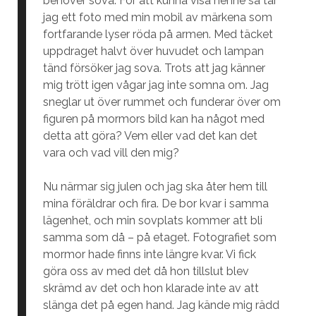
behöver sova. För att kunna visa henne så tar
jag ett foto med min mobil av märkena som
fortfarande lyser röda på armen. Med täcket
uppdraget halvt över huvudet och lampan
tänd försöker jag sova. Trots att jag känner
mig trött igen vågar jag inte somna om. Jag
sneglar ut över rummet och funderar över om
figuren på mormors bild kan ha något med
detta att göra? Vem eller vad det kan det
vara och vad vill den mig?
Nu närmar sig julen och jag ska åter hem till
mina föräldrar och fira. De bor kvar i samma
lägenhet, och min sovplats kommer att bli
samma som då – på etaget. Fotografiet som
mormor hade finns inte längre kvar. Vi fick
göra oss av med det då hon tillslut blev
skrämd av det och hon klarade inte av att
slänga det på egen hand. Jag kände mig rädd