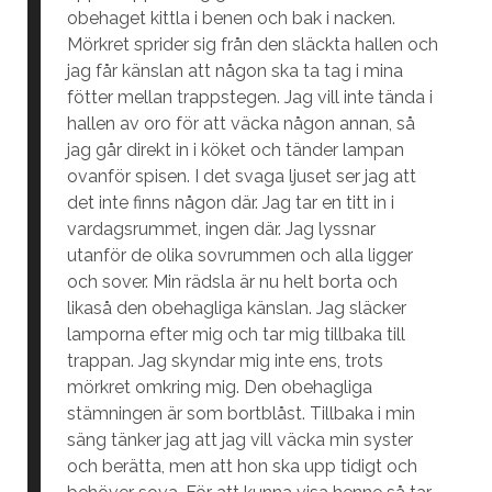
obehaget kittla i benen och bak i nacken.
Mörkret sprider sig från den släckta hallen och
jag får känslan att någon ska ta tag i mina
fötter mellan trappstegen. Jag vill inte tända i
hallen av oro för att väcka någon annan, så
jag går direkt in i köket och tänder lampan
ovanför spisen. I det svaga ljuset ser jag att
det inte finns någon där. Jag tar en titt in i
vardagsrummet, ingen där. Jag lyssnar
utanför de olika sovrummen och alla ligger
och sover. Min rädsla är nu helt borta och
likaså den obehagliga känslan. Jag släcker
lamporna efter mig och tar mig tillbaka till
trappan. Jag skyndar mig inte ens, trots
mörkret omkring mig. Den obehagliga
stämningen är som bortblåst. Tillbaka i min
säng tänker jag att jag vill väcka min syster
och berätta, men att hon ska upp tidigt och