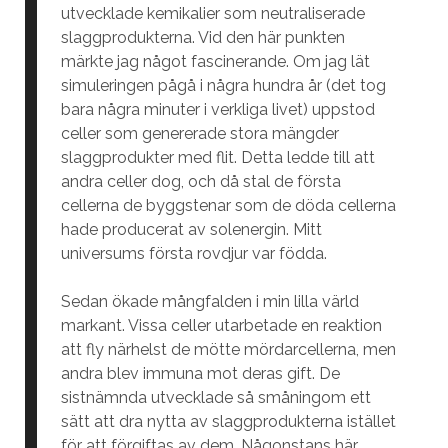
utvecklade kemikalier som neutraliserade
slaggprodukterna. Vid den här punkten
märkte jag något fascinerande. Om jag lät
simuleringen pågå i några hundra år (det tog
bara några minuter i verkliga livet) uppstod
celler som genererade stora mängder
slaggprodukter med flit. Detta ledde till att
andra celler dog, och då stal de första
cellerna de byggstenar som de döda cellerna
hade producerat av solenergin. Mitt
universums första rovdjur var födda.
Sedan ökade mångfalden i min lilla värld
markant. Vissa celler utarbetade en reaktion
att fly närhelst de mötte mördarcellerna, men
andra blev immuna mot deras gift. De
sistnämnda utvecklade så småningom ett
sätt att dra nytta av slaggprodukterna istället
för att förgiftas av dem. Någonstans här