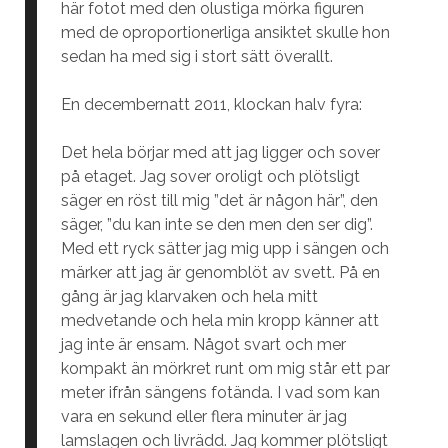
här fotot med den olustiga mörka figuren
med de oproportionerliga ansiktet skulle hon
sedan ha med sig i stort sätt överallt.
En decembernatt 2011, klockan halv fyra:
Det hela börjar med att jag ligger och sover
på etaget. Jag sover oroligt och plötsligt
säger en röst till mig ”det är någon här”, den
säger, ”du kan inte se den men den ser dig”.
Med ett ryck sätter jag mig upp i sängen och
märker att jag är genomblöt av svett. På en
gång är jag klarvaken och hela mitt
medvetande och hela min kropp känner att
jag inte är ensam. Något svart och mer
kompakt än mörkret runt om mig står ett par
meter ifrån sängens fotända. I vad som kan
vara en sekund eller flera minuter är jag
lamslagen och livrädd. Jag kommer plötsligt