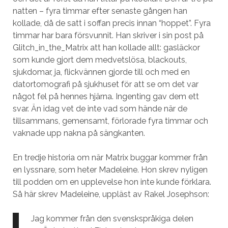
natten – fyra timmar efter senaste gången han
kollade, då de satt i soffan precis innan “hoppet”. Fyra
timmar har bara försvunnit. Han skriver i sin post på
Glitch_in_the_Matrix att han kollade allt: gasläckor
som kunde gjort dem medvetslösa, blackouts,
sjukdomar, ja, flickvännen gjorde till och med en
datortomografi på sjukhuset för att se om det var
något fel på hennes hjärna. Ingenting gav dem ett
svar. Än idag vet de inte vad som hände när de
tillsammans, gemensamt, förlorade fyra timmar och
vaknade upp nakna på sängkanten.
En tredje historia om när Matrix buggar kommer från
en lyssnare, som heter Madeleine. Hon skrev nyligen
till podden om en upplevelse hon inte kunde förklara.
Så här skrev Madeleine, uppläst av Rakel Josephson:
Jag kommer från den svenskspråkiga delen