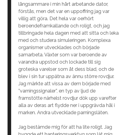
långsammare i min hårt arbetande dator,
förstås, men det var en uppoffring jag var
villig att göra. Det hela var oerhört
beroendeframkallande och roligt, och jag
tillbringade hela dagen med att sitta och leka
med och studera simuleringen. Komplexa
organismer utvecklades och började
samarbeta. Växter som var beroende av
varandra uppstod och lockade till sig
groteska varelser som åt dess blad, och de
blev i sin tur uppätna av ännu större rovdjur.
Jag märkte att vissa av dem började med
”varningssignaler”, en typ av ljud de
framstötte närhelst rovdjur dök upp varefter
alla av deras art flydde ner i uppgrävda hål i
marken. Andra utvecklade parningsläten.
Jag bestämde mig för att ha lite roligt. Jag
byggde ett hanteringsverktyg som lät mig