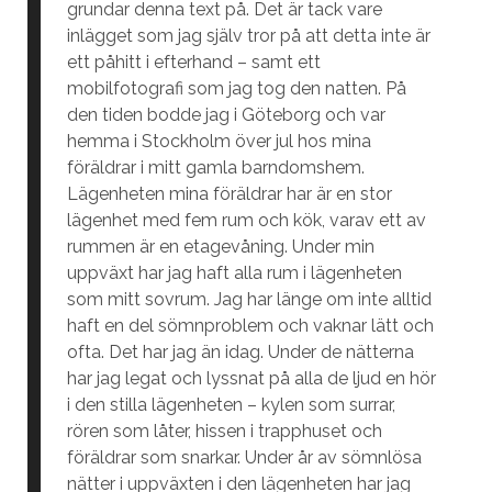
grundar denna text på. Det är tack vare
inlägget som jag själv tror på att detta inte är
ett påhitt i efterhand – samt ett
mobilfotografi som jag tog den natten. På
den tiden bodde jag i Göteborg och var
hemma i Stockholm över jul hos mina
föräldrar i mitt gamla barndomshem.
Lägenheten mina föräldrar har är en stor
lägenhet med fem rum och kök, varav ett av
rummen är en etagevåning. Under min
uppväxt har jag haft alla rum i lägenheten
som mitt sovrum. Jag har länge om inte alltid
haft en del sömnproblem och vaknar lätt och
ofta. Det har jag än idag. Under de nätterna
har jag legat och lyssnat på alla de ljud en hör
i den stilla lägenheten – kylen som surrar,
rören som låter, hissen i trapphuset och
föräldrar som snarkar. Under år av sömnlösa
nätter i uppväxten i den lägenheten har jag