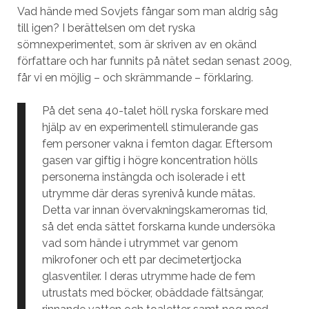
Vad hände med Sovjets fångar som man aldrig såg
till igen? I berättelsen om det ryska
sömnexperimentet, som är skriven av en okänd
författare och har funnits på nätet sedan senast 2009,
får vi en möjlig – och skrämmande – förklaring.
På det sena 40-talet höll ryska forskare med
hjälp av en experimentell stimulerande gas
fem personer vakna i femton dagar. Eftersom
gasen var giftig i högre koncentration hölls
personerna instängda och isolerade i ett
utrymme där deras syrenivå kunde mätas.
Detta var innan övervakningskamerornas tid,
så det enda sättet forskarna kunde undersöka
vad som hände i utrymmet var genom
mikrofoner och ett par decimetertjocka
glasventiler. I deras utrymme hade de fem
utrustats med böcker, obäddade fältsängar,