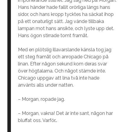
imponerande stillhet. Jag såg ned på Morgan.
Hans händer hade fallit orörliga längs hans
sidor, och hans kropp tycktes ha säckat ihop
på ett onaturligt sätt. Jag vände tillbaka
lampan mot hans ansikte, och lyste upp det.
Hans ögon stirrade tomt framåt.
Med en plötslig illavarslande känsla tog jag
ett steg framåt och anropade Chicago på
linan. Efter någon sekund kom deras svar
över högtalarna. Och något stämde inte.
Chicago uppgav att lina två inte hade
använts alls under natten.
– Morgan, ropade jag.
– Morgan, vakna! Det är inte sant, någon har
bluffat oss. Varför…