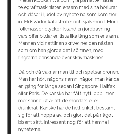
Mellan klockan två och fyra på natten sitter
telegrafmaskinisten ensam med sina hörlurar,
och dåsar i ljudet av nyheterna som kommer
in. Eldsvådor, katastrofer och självmord. Mord,
folkmassor, olyckor. Ibland en jordbävning
vars offer bildar en lista lika lång som ens arm.
Mannen vid nattlinan skriver ner den nästan
som om han gjorde det i sömnen, med
fingrarna dansande över skrivmaskinen.
Då och då vaknar man till och spetsar öronen.
Man har hört någons namn, någon man kände
en gång för länge sedan i Singapore, Halifax
eller Paris. De kanske har fått nytt jobb, men
mer sannolikt är att de mördats eller
drunknat. Kanske har de helt enkelt bestämt
sig för att hoppa av, och gjort det på något
bisarrt sätt. Intressant nog för att hamna i
nyheterna.