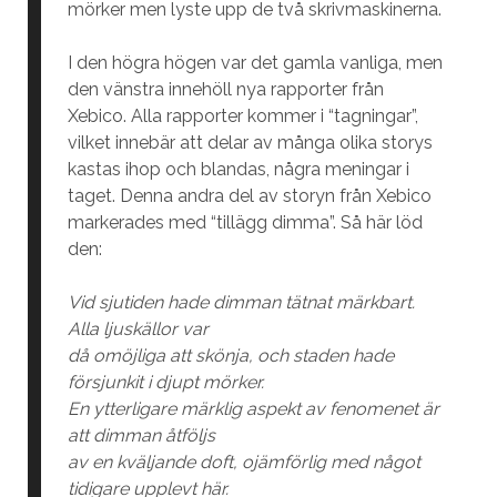
mörker men lyste upp de två skrivmaskinerna.
I den högra högen var det gamla vanliga, men
den vänstra innehöll nya rapporter från
Xebico. Alla rapporter kommer i “tagningar”,
vilket innebär att delar av många olika storys
kastas ihop och blandas, några meningar i
taget. Denna andra del av storyn från Xebico
markerades med “tillägg dimma”. Så här löd
den:
Vid sjutiden hade dimman tätnat märkbart.
Alla ljuskällor var
då omöjliga att skönja, och staden hade
försjunkit i djupt mörker.
En ytterligare märklig aspekt av fenomenet är
att dimman åtföljs
av en kväljande doft, ojämförlig med något
tidigare upplevt här.