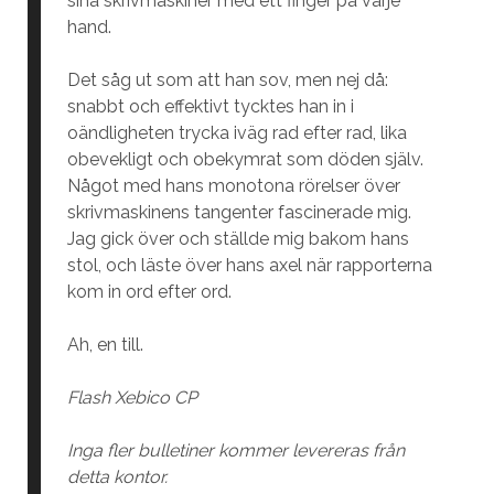
sina skrivmaskiner med ett finger på varje
hand.
Det såg ut som att han sov, men nej då:
snabbt och effektivt tycktes han in i
oändligheten trycka iväg rad efter rad, lika
obevekligt och obekymrat som döden själv.
Något med hans monotona rörelser över
skrivmaskinens tangenter fascinerade mig.
Jag gick över och ställde mig bakom hans
stol, och läste över hans axel när rapporterna
kom in ord efter ord.
Ah, en till.
Flash Xebico CP
Inga fler bulletiner kommer levereras från
detta kontor.