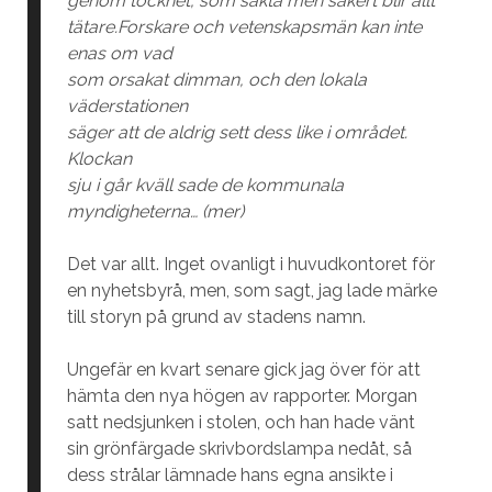
genom töcknet, som sakta men säkert blir allt
tätare.
Forskare och vetenskapsmän kan inte
enas om vad
som orsakat dimman, och den lokala
väderstationen
säger att de aldrig sett dess like i området.
Klockan
sju i går kväll sade de kommunala
myndigheterna… (mer)
Det var allt. Inget ovanligt i huvudkontoret för
en nyhetsbyrå, men, som sagt, jag lade märke
till storyn på grund av stadens namn.
Ungefär en kvart senare gick jag över för att
hämta den nya högen av rapporter. Morgan
satt nedsjunken i stolen, och han hade vänt
sin grönfärgade skrivbordslampa nedåt, så
dess strålar lämnade hans egna ansikte i