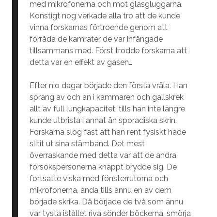
med mikrofonerna och mot glasgluggarna.
Konstigt nog verkade alla tro att de kunde
vinna forskarnas förtroende genom att
förråda de kamrater de var infångade
tillsammans med. Först trodde forskarna att
detta var en effekt av gasen…
Efter nio dagar började den första vråla. Han
sprang av och an i kammaren och gallskrek
allt av full lungkapacitet, tills han inte längre
kunde utbrista i annat än sporadiska skrin.
Forskarna slog fast att han rent fysiskt hade
slitit ut sina stämband. Det mest
överraskande med detta var att de andra
försökspersonerna knappt brydde sig. De
fortsatte viska med fönsterrutorna och
mikrofonerna, ända tills ännu en av dem
började skrika. Då började de två som ännu
var tysta istället riva sönder böckerna, smörja