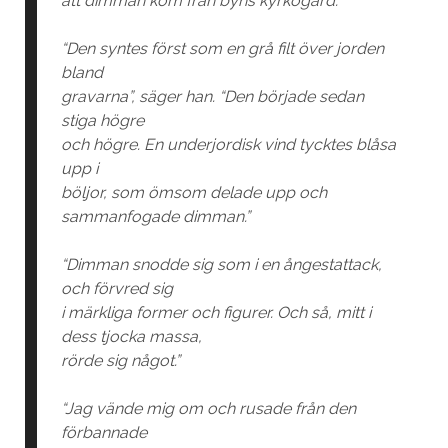
att dimman kom från byns kyrkogård.
“Den syntes först som en grå filt över jorden
bland
gravarna”, säger han. “Den började sedan
stiga högre
och högre. En underjordisk vind tycktes blåsa
upp i
böljor, som ömsom delade upp och
sammanfogade dimman.”
“Dimman snodde sig som i en ångestattack,
och förvred sig
i märkliga former och figurer. Och så, mitt i
dess tjocka massa,
rörde sig något.”
“Jag vände mig om och rusade från den
förbannade