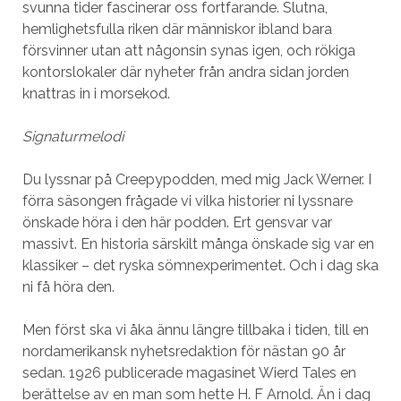
svunna tider fascinerar oss fortfarande. Slutna,
hemlighetsfulla riken där människor ibland bara
försvinner utan att någonsin synas igen, och rökiga
kontorslokaler där nyheter från andra sidan jorden
knattras in i morsekod.
Signaturmelodi
Du lyssnar på Creepypodden, med mig Jack Werner. I
förra säsongen frågade vi vilka historier ni lyssnare
önskade höra i den här podden. Ert gensvar var
massivt. En historia särskilt många önskade sig var en
klassiker – det ryska sömnexperimentet. Och i dag ska
ni få höra den.
Men först ska vi åka ännu längre tillbaka i tiden, till en
nordamerikansk nyhetsredaktion för nästan 90 år
sedan. 1926 publicerade magasinet Wierd Tales en
berättelse av en man som hette H. F Arnold. Än i dag