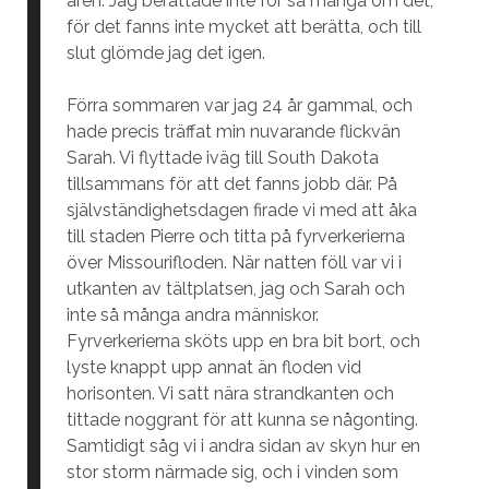
åren. Jag berättade inte för så många om det,
för det fanns inte mycket att berätta, och till
slut glömde jag det igen.
Förra sommaren var jag 24 år gammal, och
hade precis träffat min nuvarande flickvän
Sarah. Vi flyttade iväg till South Dakota
tillsammans för att det fanns jobb där. På
självständighetsdagen firade vi med att åka
till staden Pierre och titta på fyrverkerierna
över Missourifloden. När natten föll var vi i
utkanten av tältplatsen, jag och Sarah och
inte så många andra människor.
Fyrverkerierna sköts upp en bra bit bort, och
lyste knappt upp annat än floden vid
horisonten. Vi satt nära strandkanten och
tittade noggrant för att kunna se någonting.
Samtidigt såg vi i andra sidan av skyn hur en
stor storm närmade sig, och i vinden som