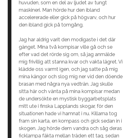
huvuden, som en del av ljudet av tungt
maskineri. Man hörde hur den ibland
accelererade eller gick på högvarv, och hur
den ibland gick på tomgång.
Jag har aldrig varit den modigaste i det där
gänget. Mina två kompisar ville gå och se
efter vad det rörde sig om, så jag anmälde
mig frivillig att stanna kvar och vakta lägret. Vi
klädde oss varmt igen, och jag satte på mig
mina kängor och slog mig ner vid den döende
brasan med några nya vedträn. Jag skulle
sitta här och vänta på mina kompisar medan
de undersökte en mystisk byggarbetsplats
mitt ute i finska Lapplands skogar, för den
situationen hade vi hamnat i nu. Killarna tog
fram sin karta, en kompass och gick sedan in i
skogen. Jag hörde dem vandra och såg deras
ficklampa fäkta mellan träden ett tag, sedan