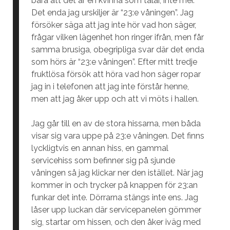
bara att det är en kvinna som talar, inte mer.
Det enda jag urskiljer är “23:e våningen”. Jag
försöker säga att jag inte hör vad hon säger,
frågar vilken lägenhet hon ringer ifrån, men får
samma brusiga, obegripliga svar där det enda
som hörs är “23:e våningen”. Efter mitt tredje
fruktlösa försök att höra vad hon säger ropar
jag in i telefonen att jag inte förstår henne,
men att jag åker upp och att vi möts i hallen.
Jag går till en av de stora hissarna, men båda
visar sig vara uppe på 23:e våningen. Det finns
lyckligtvis en annan hiss, en gammal
servicehiss som befinner sig på sjunde
våningen så jag klickar ner den istället. När jag
kommer in och trycker på knappen för 23:an
funkar det inte. Dörrarna stängs inte ens. Jag
låser upp luckan där servicepanelen gömmer
sig, startar om hissen, och den åker iväg med