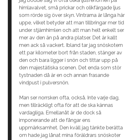
jag bodde såg vi ofta olika ljusfenomen på
himlavalvet, små prickar och olikfärgade ljus
som rörde sig över skyn. Vintrarna är långa här
uppe, vilket betyder att man tillbringar mer tid
under stjärnhimlen och att man helt enkelt ser
mer av den än på andra platser. Det är kallt
men ack så vackert. Ibland tar jag snöskotern
ett par kilometer bort från staden, stänger av
den och bara ligger i snön och tittar upp på
den majestätiska scenen. Det enda som stör
tystnaden då är en och annan frasande
vindpust i pulversnön.
Man ser norrsken ofta, också. Inte varje dag,
men tillräckligt ofta för att de ska kännas
vardagliga. Emellanåt är de dock så
imponerande att de fångar ens
uppmärksamhet. Den kväll jag tänkte berätta
om hade jag lånat mina föräldrars snöskoter