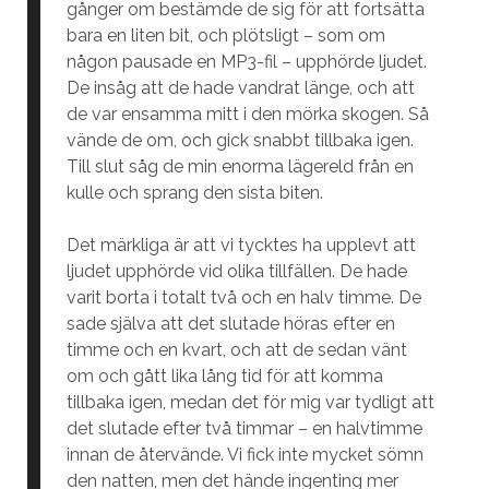
gånger om bestämde de sig för att fortsätta
bara en liten bit, och plötsligt – som om
någon pausade en MP3-fil – upphörde ljudet.
De insåg att de hade vandrat länge, och att
de var ensamma mitt i den mörka skogen. Så
vände de om, och gick snabbt tillbaka igen.
Till slut såg de min enorma lägereld från en
kulle och sprang den sista biten.
Det märkliga är att vi tycktes ha upplevt att
ljudet upphörde vid olika tillfällen. De hade
varit borta i totalt två och en halv timme. De
sade själva att det slutade höras efter en
timme och en kvart, och att de sedan vänt
om och gått lika lång tid för att komma
tillbaka igen, medan det för mig var tydligt att
det slutade efter två timmar – en halvtimme
innan de återvände. Vi fick inte mycket sömn
den natten, men det hände ingenting mer