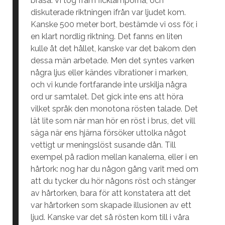
brasa. Vi tog fram ficklamporna, och
diskuterade riktningen ifrån var ljudet kom.
Kanske 500 meter bort, bestämde vi oss för, i
en klart nordlig riktning. Det fanns en liten
kulle åt det hållet, kanske var det bakom den
dessa män arbetade. Men det syntes varken
några ljus eller kändes vibrationer i marken,
och vi kunde fortfarande inte urskilja några
ord ur samtalet. Det gick inte ens att höra
vilket språk den monotona rösten talade. Det
lät lite som när man hör en röst i brus, det vill
säga när ens hjärna försöker uttolka något
vettigt ur meningslöst susande dån. Till
exempel på radion mellan kanalerna, eller i en
hårtork: nog har du någon gång varit med om
att du tycker du hör någons röst och stänger
av hårtorken, bara för att konstatera att det
var hårtorken som skapade illusionen av ett
ljud. Kanske var det så rösten kom till i våra