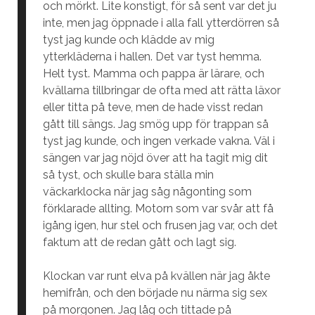
och mörkt. Lite konstigt, för så sent var det ju
inte, men jag öppnade i alla fall ytterdörren så
tyst jag kunde och klädde av mig
ytterkläderna i hallen. Det var tyst hemma.
Helt tyst. Mamma och pappa är lärare, och
kvällarna tillbringar de ofta med att rätta läxor
eller titta på teve, men de hade visst redan
gått till sängs. Jag smög upp för trappan så
tyst jag kunde, och ingen verkade vakna. Väl i
sängen var jag nöjd över att ha tagit mig dit
så tyst, och skulle bara ställa min
väckarklocka när jag såg någonting som
förklarade allting. Motorn som var svår att få
igång igen, hur stel och frusen jag var, och det
faktum att de redan gått och lagt sig.
Klockan var runt elva på kvällen när jag åkte
hemifrån, och den började nu närma sig sex
på morgonen. Jag låg och tittade på