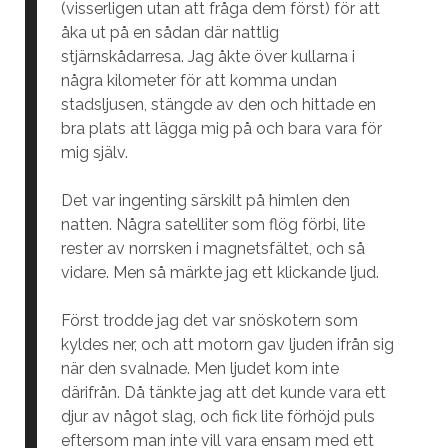
(visserligen utan att fråga dem först) för att
åka ut på en sådan där nattlig
stjärnskådarresa. Jag åkte över kullarna i
några kilometer för att komma undan
stadsljusen, stängde av den och hittade en
bra plats att lägga mig på och bara vara för
mig själv.
Det var ingenting särskilt på himlen den
natten. Några satelliter som flög förbi, lite
rester av norrsken i magnetsfältet, och så
vidare. Men så märkte jag ett klickande ljud.
Först trodde jag det var snöskotern som
kyldes ner, och att motorn gav ljuden ifrån sig
när den svalnade. Men ljudet kom inte
därifrån. Då tänkte jag att det kunde vara ett
djur av något slag, och fick lite förhöjd puls
eftersom man inte vill vara ensam med ett