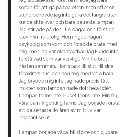
Jag slutade äta. Först lämnade jag bara
soffan för att gå på toaletten, men efter en
stund behövde jag inte göra det längre utan
kunde sitta kvar och bara betrakta lampan.
Jag stirrade på den i tre dagar, och först då
blev min fru orolig. Hon ringde någon
psykolog som kom och försökte prata med
mig, men jag var okontaktbar. Jag kunde inte
förstå vad som var verkligt. Min fru bröt
nästan samman. Hon stack till slut, till sina
föräldrars hus, och hon tog med våra barn.
Jag brydde mig inte: jag hade precis fått
insikten som lampan hade dolt hela tiden.
Lampan fanns inte. Huset fanns inte. Min fru,
våra barn, ingenting fanns. Jag började förstå
att de senaste tio åren av mitt liv var
ihopfantiserat.
Lampan började växa, bli större och djupare,