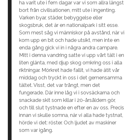
ha varit ute i fem dagar var vi som allra längst
bort från civilisationen, mitt ute i ingenting.
Varken byar, städer, bebyggelse eller
skogsbruk, det är en nationalpark i sitt esse.
Som mest såg vi människor på avstånd, när vi
kom upp en bit och hade utsikt, men inte en
enda gång gick vi in i några andra campare.
Mitt i denna vandring satte vi upp vårt tält i en
liten glänta, med djup skog omkring oss i alla
riktningar. Mörkret hade fallit, vi hade ätit vår
middag och tryckt in oss i det gemensamma
tältet. Visst, det var trångt, men det
fungerade. Där inne låg vi i sovsäckarna och
snackade skit som killar i 20-årsåldern gör,
och till slut tystnade en efter en av oss. Precis
innan vi skulle somna, när vi alla hade tystnat,
hörde vi det: röster. Och ljudet av maskiner
som var igång.