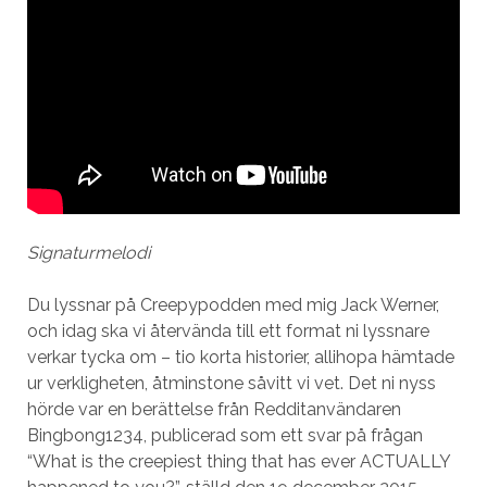
Signaturmelodi
Du lyssnar på Creepypodden med mig Jack Werner,
och idag ska vi återvända till ett format ni lyssnare
verkar tycka om – tio korta historier, allihopa hämtade
ur verkligheten, åtminstone såvitt vi vet. Det ni nyss
hörde var en berättelse från Redditanvändaren
Bingbong1234, publicerad som ett svar på frågan
“What is the creepiest thing that has ever ACTUALLY