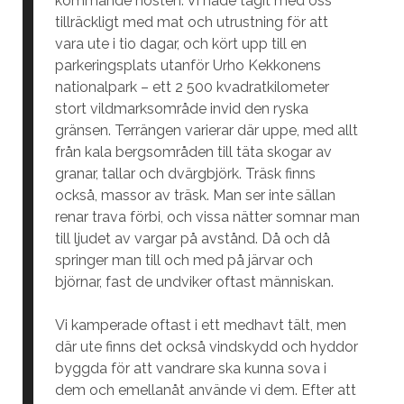
kommande hösten. Vi hade tagit med oss
tillräckligt med mat och utrustning för att
vara ute i tio dagar, och kört upp till en
parkeringsplats utanför Urho Kekkonens
nationalpark – ett 2 500 kvadratkilometer
stort vildmarksområde invid den ryska
gränsen. Terrängen varierar där uppe, med allt
från kala bergsområden till täta skogar av
granar, tallar och dvärgbjörk. Träsk finns
också, massor av träsk. Man ser inte sällan
renar trava förbi, och vissa nätter somnar man
till ljudet av vargar på avstånd. Då och då
springer man till och med på järvar och
björnar, fast de undviker oftast människan.
Vi kamperade oftast i ett medhavt tält, men
där ute finns det också vindskydd och hyddor
byggda för att vandrare ska kunna sova i
dem och emellanåt använde vi dem. Efter att