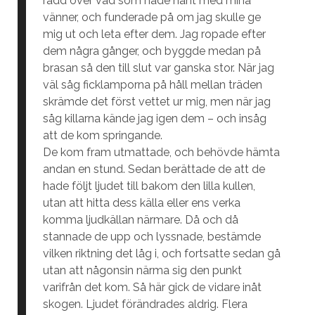
rädd över vad som hade hänt med mina
vänner, och funderade på om jag skulle ge
mig ut och leta efter dem. Jag ropade efter
dem några gånger, och byggde medan på
brasan så den till slut var ganska stor. När jag
väl såg ficklamporna på håll mellan träden
skrämde det först vettet ur mig, men när jag
såg killarna kände jag igen dem – och insåg
att de kom springande.
De kom fram utmattade, och behövde hämta
andan en stund. Sedan berättade de att de
hade följt ljudet till bakom den lilla kullen,
utan att hitta dess källa eller ens verka
komma ljudkällan närmare. Då och då
stannade de upp och lyssnade, bestämde
vilken riktning det låg i, och fortsatte sedan gå
utan att någonsin närma sig den punkt
varifrån det kom. Så här gick de vidare inåt
skogen. Ljudet förändrades aldrig. Flera