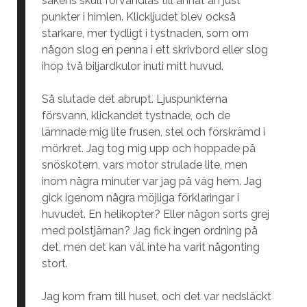
sakens skull förvandlas till annat än just
punkter i himlen. Klickljudet blev också
starkare, mer tydligt i tystnaden, som om
någon slog en penna i ett skrivbord eller slog
ihop två biljardkulor inuti mitt huvud.
Så slutade det abrupt. Ljuspunkterna
försvann, klickandet tystnade, och de
lämnade mig lite frusen, stel och förskrämd i
mörkret. Jag tog mig upp och hoppade på
snöskotern, vars motor strulade lite, men
inom några minuter var jag på väg hem. Jag
gick igenom några möjliga förklaringar i
huvudet. En helikopter? Eller någon sorts grej
med polstjärnan? Jag fick ingen ordning på
det, men det kan väl inte ha varit någonting
stort.
Jag kom fram till huset, och det var nedsläckt