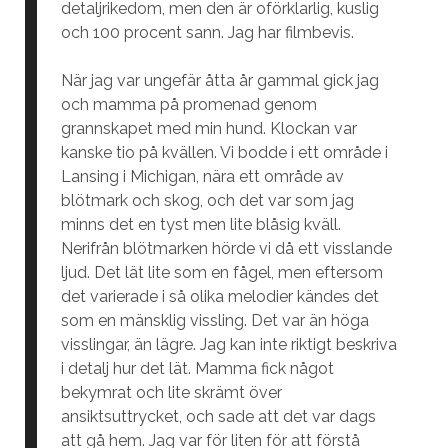
detaljrikedom, men den är oförklarlig, kuslig
och 100 procent sann. Jag har filmbevis.
När jag var ungefär åtta år gammal gick jag
och mamma på promenad genom
grannskapet med min hund. Klockan var
kanske tio på kvällen. Vi bodde i ett område i
Lansing i Michigan, nära ett område av
blötmark och skog, och det var som jag
minns det en tyst men lite blåsig kväll.
Nerifrån blötmarken hörde vi då ett visslande
ljud. Det lät lite som en fågel, men eftersom
det varierade i så olika melodier kändes det
som en mänsklig vissling. Det var än höga
visslingar, än lägre. Jag kan inte riktigt beskriva
i detalj hur det lät. Mamma fick något
bekymrat och lite skrämt över
ansiktsuttrycket, och sade att det var dags
att gå hem. Jag var för liten för att förstå