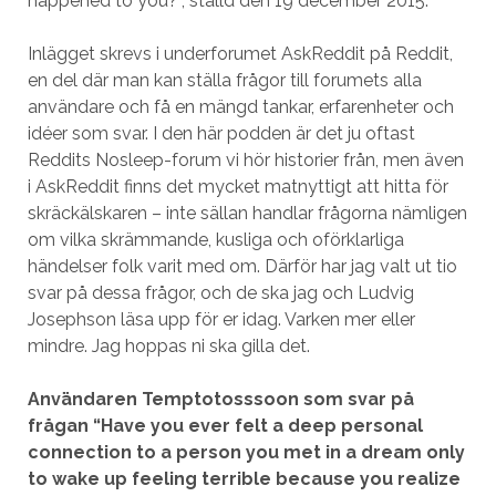
happened to you?”, ställd den 19 december 2015.
Inlägget skrevs i underforumet AskReddit på Reddit,
en del där man kan ställa frågor till forumets alla
användare och få en mängd tankar, erfarenheter och
idéer som svar. I den här podden är det ju oftast
Reddits Nosleep-forum vi hör historier från, men även
i AskReddit finns det mycket matnyttigt att hitta för
skräckälskaren – inte sällan handlar frågorna nämligen
om vilka skrämmande, kusliga och oförklarliga
händelser folk varit med om. Därför har jag valt ut tio
svar på dessa frågor, och de ska jag och Ludvig
Josephson läsa upp för er idag. Varken mer eller
mindre. Jag hoppas ni ska gilla det.
Användaren Temptotosssoon som svar på
frågan “Have you ever felt a deep personal
connection to a person you met in a dream only
to wake up feeling terrible because you realize