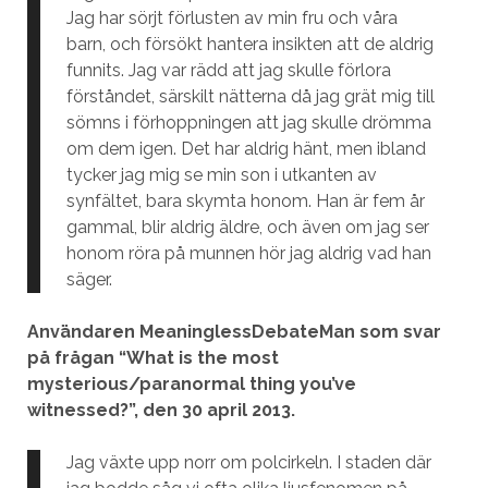
Jag har sörjt förlusten av min fru och våra
barn, och försökt hantera insikten att de aldrig
funnits. Jag var rädd att jag skulle förlora
förståndet, särskilt nätterna då jag grät mig till
sömns i förhoppningen att jag skulle drömma
om dem igen. Det har aldrig hänt, men ibland
tycker jag mig se min son i utkanten av
synfältet, bara skymta honom. Han är fem år
gammal, blir aldrig äldre, och även om jag ser
honom röra på munnen hör jag aldrig vad han
säger.
Användaren MeaninglessDebateMan som svar
på frågan “What is the most
mysterious/paranormal thing you’ve
witnessed?”, den 30 april 2013.
Jag växte upp norr om polcirkeln. I staden där