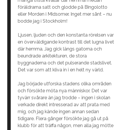
många trista kvällar där hemma medan
föräldrarna satt och glodde på Bingolotto
eller Morden i Midsomer. Inget mer sånt – nu
bodde jag i Stockholm!
Ljusen, ljuden och den konstanta rörelsen var
en överväldigande kontrast till det lugna livet
där hemma. Jag gick längs gatorna och
beundrade arkitekturen, de stora
byggnaderna och det pulserande stadslivet.
Det var som att kliva in i en helt ny värld.
Jag började utforska stadens olika områden
och försökte möta nya människor. Det var
tyvärr svårare än jag trodde – ingen i skolan
verkade direkt intresserad av att prata med
mig, och jag kände ingen annan sedan
tidigare. Flera gånger försökte jag gå ut på
klubb för att träffa någon, men alla jag mötte