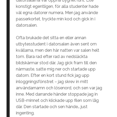
datorsalarna var öppna dygnet runt. Lite
konstigt egentligen, för alla studenter hade
väl egna datorer numera. Men jag använde
passerkortet, tryckte min kod och gick in i
datorsalen.
Ofta brukade det sitta en eller annan
utbytesstudent i datorsalen även sent om
kvällarna, men den här natten var salen helt
tom. Bara rad efter rad av nedsläckta
bildskärmar stod där. Jag gick fram till den
närmaste, satte mig ner och startade upp
datorn. Efter en kort stund fick jag upp
inloggningsfönstret – jag skrev in mitt
användarnamn och lösenord, och sen var jag
inne. Med darrande händer stoppade jag in
USB-minnet och klickade upp filen som låg
där. Den startade och sen hände… just
ingenting.