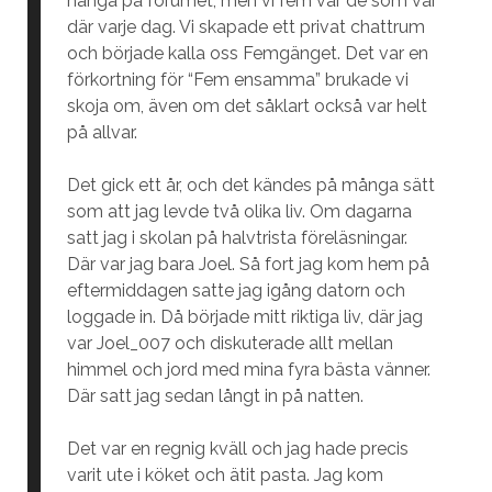
hänga på forumet, men vi fem var de som var
där varje dag. Vi skapade ett privat chattrum
och började kalla oss Femgänget. Det var en
förkortning för “Fem ensamma” brukade vi
skoja om, även om det såklart också var helt
på allvar.
Det gick ett år, och det kändes på många sätt
som att jag levde två olika liv. Om dagarna
satt jag i skolan på halvtrista föreläsningar.
Där var jag bara Joel. Så fort jag kom hem på
eftermiddagen satte jag igång datorn och
loggade in. Då började mitt riktiga liv, där jag
var Joel_007 och diskuterade allt mellan
himmel och jord med mina fyra bästa vänner.
Där satt jag sedan långt in på natten.
Det var en regnig kväll och jag hade precis
varit ute i köket och ätit pasta. Jag kom