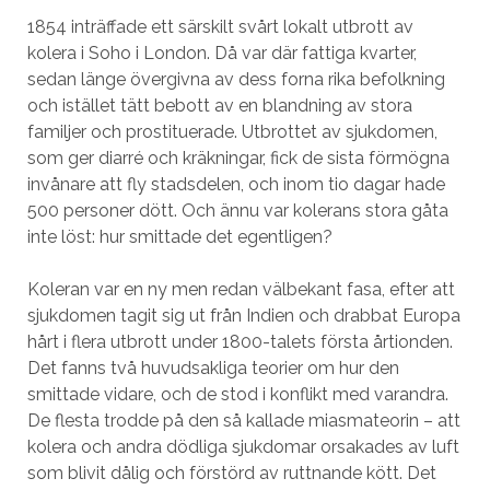
1854 inträffade ett särskilt svårt lokalt utbrott av
kolera i Soho i London. Då var där fattiga kvarter,
sedan länge övergivna av dess forna rika befolkning
och istället tätt bebott av en blandning av stora
familjer och prostituerade. Utbrottet av sjukdomen,
som ger diarré och kräkningar, fick de sista förmögna
invånare att fly stadsdelen, och inom tio dagar hade
500 personer dött. Och ännu var kolerans stora gåta
inte löst: hur smittade det egentligen?
Koleran var en ny men redan välbekant fasa, efter att
sjukdomen tagit sig ut från Indien och drabbat Europa
hårt i flera utbrott under 1800-talets första årtionden.
Det fanns två huvudsakliga teorier om hur den
smittade vidare, och de stod i konflikt med varandra.
De flesta trodde på den så kallade miasmateorin – att
kolera och andra dödliga sjukdomar orsakades av luft
som blivit dålig och förstörd av ruttnande kött. Det