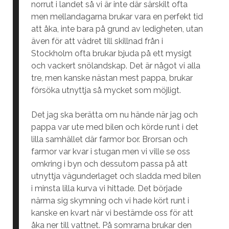
norrut i landet så vi är inte där särskilt ofta
men mellandagarna brukar vara en perfekt tid
att åka, inte bara på grund av ledigheten, utan
även för att vädret till skillnad från i
Stockholm ofta brukar bjuda på ett mysigt
och vackert snölandskap. Det är något vi alla
tre, men kanske nästan mest pappa, brukar
försöka utnyttja så mycket som möjligt.
Det jag ska berätta om nu hände när jag och
pappa var ute med bilen och körde runt i det
lilla samhället där farmor bor. Brorsan och
farmor var kvar i stugan men vi ville se oss
omkring i byn och dessutom passa på att
utnyttja vägunderlaget och sladda med bilen
i minsta lilla kurva vi hittade. Det började
närma sig skymning och vi hade kört runt i
kanske en kvart när vi bestämde oss för att
åka ner till vattnet. På somrarna brukar den