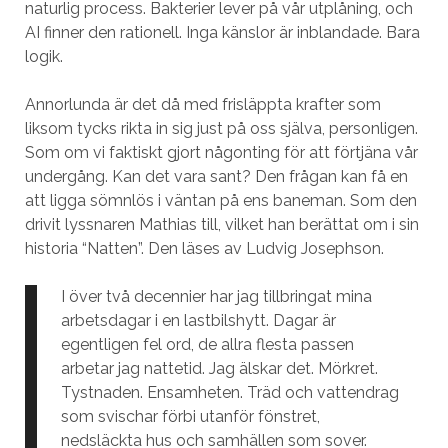
naturlig process. Bakterier lever på vår utplåning, och
AI finner den rationell. Inga känslor är inblandade. Bara
logik.
Annorlunda är det då med frisläppta krafter som
liksom tycks rikta in sig just på oss själva, personligen.
Som om vi faktiskt gjort någonting för att förtjäna vår
undergång. Kan det vara sant? Den frågan kan få en
att ligga sömnlös i väntan på ens baneman. Som den
drivit lyssnaren Mathias till, vilket han berättat om i sin
historia “Natten”. Den läses av Ludvig Josephson.
I över två decennier har jag tillbringat mina
arbetsdagar i en lastbilshytt. Dagar är
egentligen fel ord, de allra flesta passen
arbetar jag nattetid. Jag älskar det. Mörkret.
Tystnaden. Ensamheten. Träd och vattendrag
som svischar förbi utanför fönstret,
nedsläckta hus och samhällen som sover.