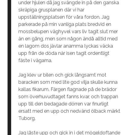
under hjulen då jag svängde in på den ganska
skräpiga grusplanen där vi har
uppställningsplatsen för våra fordon. Jag
parkerade på min vanliga plats bredvid en
mossbelupen väghyvel vars liv tagit slut mer
än en gång, men som någon ändå alltid med
en lagom dos jävlar anamma lyckas väcka
upp från de döda när isen tagit ordentligt
fäste i vägarna.
Jag klev ur bilen och gick långsamt mot
baracken som med lite god vilja skulle kunna
kallas fikarum. Färgen flagnade på de brädor
som överhuvudtaget fanns kvar, och trappan
upp till den bedagade dörren var finurligt
ersatt med en upp och nedvänd ölback märkt
Tuborg.
Jag låste upp och gick in i det mögeldoftande