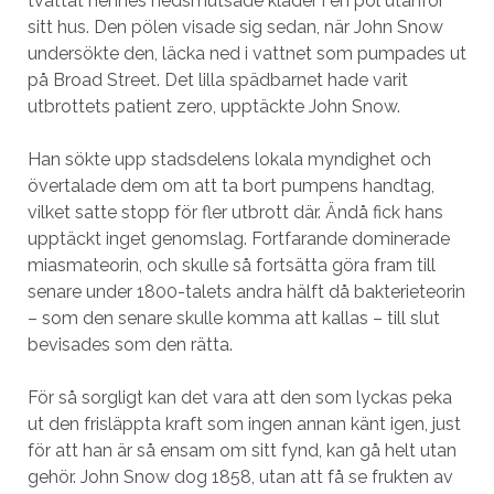
tvättat hennes nedsmutsade kläder i en pöl utanför
sitt hus. Den pölen visade sig sedan, när John Snow
undersökte den, läcka ned i vattnet som pumpades ut
på Broad Street. Det lilla spädbarnet hade varit
utbrottets patient zero, upptäckte John Snow.
Han sökte upp stadsdelens lokala myndighet och
övertalade dem om att ta bort pumpens handtag,
vilket satte stopp för fler utbrott där. Ändå fick hans
upptäckt inget genomslag. Fortfarande dominerade
miasmateorin, och skulle så fortsätta göra fram till
senare under 1800-talets andra hälft då bakterieteorin
– som den senare skulle komma att kallas – till slut
bevisades som den rätta.
För så sorgligt kan det vara att den som lyckas peka
ut den frisläppta kraft som ingen annan känt igen, just
för att han är så ensam om sitt fynd, kan gå helt utan
gehör. John Snow dog 1858, utan att få se frukten av