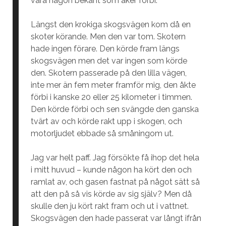
vara någon bekant som åker förbi.
Längst den krokiga skogsvägen kom då en
skoter körande. Men den var tom. Skotern
hade ingen förare. Den körde fram längs
skogsvägen men det var ingen som körde
den. Skotern passerade på den lilla vägen,
inte mer än fem meter framför mig, den åkte
förbi i kanske 20 eller 25 kilometer i timmen.
Den körde förbi och sen svängde den ganska
tvärt av och körde rakt upp i skogen, och
motorljudet ebbade så småningom ut.
Jag var helt paff. Jag försökte få ihop det hela
i mitt huvud – kunde någon ha kört den och
ramlat av, och gasen fastnat på något sätt så
att den på så vis körde av sig själv? Men då
skulle den ju kört rakt fram och ut i vattnet.
Skogsvägen den hade passerat var långt ifrån