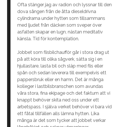
Ofta stänger jag av radion och lyssnar till den
dova sången från de åtta dieseldrivna
cylindrarna under hytten som tillsammans
med ljudet från däcken som sveper över
asfalten skapar en lugn, nästan meditativ
känsla. Tid för kontemplation.
Jobbet som flisbilchaufför går i stora drag ut
på att köra till olika sågverk, sätta sig i en
hjullastare, lasta bil och släp med flis eller
spån och sedan leverera till exempelvis ett
pappersbruk eller en hamn. Det är många
kolleger i lastbilsbranschen som avundas
våra stora, fina ekipage och det faktum att vi
knappt behöver skita ned oss under ett
arbetspass. I själva verket behöver vi bara vid
ett fåtal tillfällen alls lämna hytten. Lika
många är det som tycker att jobbet verkar