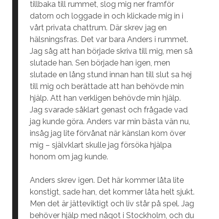
tillbaka till rummet, slog mig ner framför
datorn och loggade in och klickade mig in i
vårt privata chattrum. Där skrev jag en
hälsningsfras. Det var bara Anders i rummet.
Jag såg att han började skriva till mig, men så
slutade han. Sen började han igen, men
slutade en lång stund innan han till slut sa hej
till mig och berättade att han behövde min
hjälp. Att han verkligen behövde min hjälp.
Jag svarade såklart genast och frågade vad
jag kunde göra. Anders var min bästa vän nu,
insåg jag lite förvånat när känslan kom över
mig – självklart skulle jag försöka hjälpa
honom om jag kunde.
Anders skrev igen. Det här kommer låta lite
konstigt, sade han, det kommer låta helt sjukt.
Men det är jätteviktigt och liv står på spel. Jag
behöver hjälp med något i Stockholm, och du