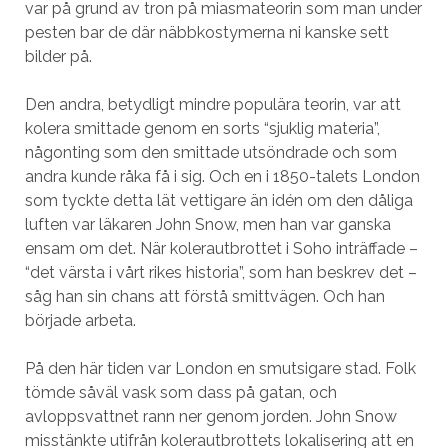
var på grund av tron på miasmateorin som man under
pesten bar de där näbbkostymerna ni kanske sett
bilder på.
Den andra, betydligt mindre populära teorin, var att
kolera smittade genom en sorts “sjuklig materia”,
någonting som den smittade utsöndrade och som
andra kunde råka få i sig. Och en i 1850-talets London
som tyckte detta lät vettigare än idén om den dåliga
luften var läkaren John Snow, men han var ganska
ensam om det. När kolerautbrottet i Soho inträffade –
“det värsta i vårt rikes historia”, som han beskrev det –
såg han sin chans att förstå smittvägen. Och han
började arbeta.
På den här tiden var London en smutsigare stad. Folk
tömde såväl vask som dass på gatan, och
avloppsvattnet rann ner genom jorden. John Snow
misstänkte utifrån kolerautbrottets lokalisering att en