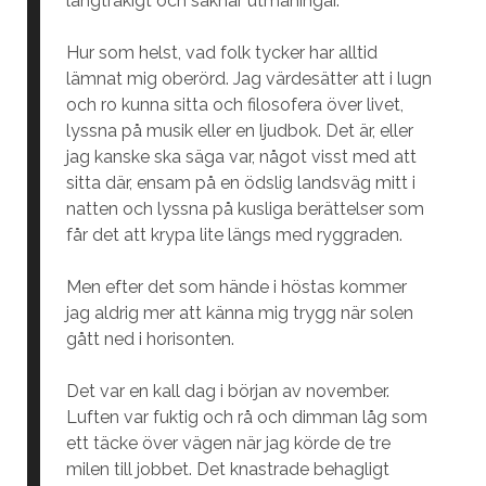
långtråkigt och saknar utmaningar.
Hur som helst, vad folk tycker har alltid
lämnat mig oberörd. Jag värdesätter att i lugn
och ro kunna sitta och filosofera över livet,
lyssna på musik eller en ljudbok. Det är, eller
jag kanske ska säga var, något visst med att
sitta där, ensam på en ödslig landsväg mitt i
natten och lyssna på kusliga berättelser som
får det att krypa lite längs med ryggraden.
Men efter det som hände i höstas kommer
jag aldrig mer att känna mig trygg när solen
gått ned i horisonten.
Det var en kall dag i början av november.
Luften var fuktig och rå och dimman låg som
ett täcke över vägen när jag körde de tre
milen till jobbet. Det knastrade behagligt