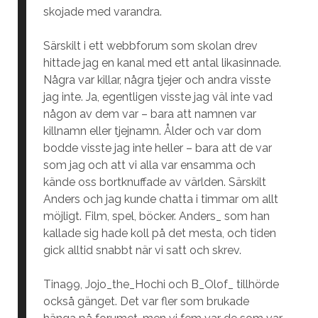
skojade med varandra.
Särskilt i ett webbforum som skolan drev
hittade jag en kanal med ett antal likasinnade.
Några var killar, några tjejer och andra visste
jag inte. Ja, egentligen visste jag väl inte vad
någon av dem var – bara att namnen var
killnamn eller tjejnamn. Ålder och var dom
bodde visste jag inte heller – bara att de var
som jag och att vi alla var ensamma och
kände oss bortknuffade av världen. Särskilt
Anders och jag kunde chatta i timmar om allt
möjligt. Film, spel, böcker. Anders_ som han
kallade sig hade koll på det mesta, och tiden
gick alltid snabbt när vi satt och skrev.
Tina99, Jojo_the_Hochi och B_Olof_ tillhörde
också gänget. Det var fler som brukade