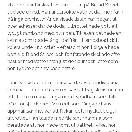
viss populär färskvattenpump, den på Broad Street,
spelade en roll. Han undersökte vattnet där, men fann
då inga orenheter. Ändå visade listan han begärt ut
över adresser där de döda i utbrottet hade bott ett
tydligt samband med pumpen. Till exempel hade en
kvinna som bodde långt därifrån, i Hampstead, dött i
kolera under utbrottet – eftersom hon tidigare hade
bott vid Broad Street, och fortfarande skickade efter
flaskor med vatten från just den pumpen, eftersom
hon tyckte det smakade bättre.
John Snow började undersöka de övriga individerna
som hade dött, och fann en särskilt tragisk historia om
ett litet fem månader gammalt spädbarn som fallit
offer för sjukdomen. Men det som fångade hans
uppmärksamhet var att flickan dött mycket tidigt i
utbrottet. Han talade med flickans mamma som
berättade att hon hade tömt ut vattnet i vilket hon