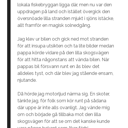
lokala fiskebryggan ligga där, men nu var den
uppdragen på land och istället övergick den
översnöade lilla stranden mjukt i sjöns istäcke,
allt framför en magisk solnedgång.
Jag klev ur bilen och gick ned mot stranden
för att insupa utsikten och ta lite bilder medan
pappa körde vidare på den lilla skogsvägen
för att hitta någonstans att vända bilen. När
pappas bil försvann runt en ås blev det
alldeles tyst, och där blev jag stående ensam,
njutande.
Då hörde jag motorljud närma sig. En skoter,
tänkte jag, för folk som kör runt på sådana
där uppe är inte alls ovanligt. Jag vände mig
om och började gå tillbaka mot den lilla
skogsvägen för att se om det kanske kunde