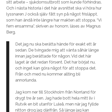
sitt arbete – sjukdomsutbrott som kunde förhindras.
Och i nästa historia i det här avsnittet ska vi höra hur
lyssnaren J också själv fått syn på något frisläppt,
som han ändå inte längre har makten att stoppa. “Vi
fem ensamma”, skriven av honom, läses av Magnus
Berg.
Det jag nu ska berätta hände för exakt ett år
sedan. De tvingade mig att vänta såhär länge
innan jag berättade för någon. Vid det här
laget är det redan försent. Det har börjat nu,
och inget kan göra något för att stoppa det.
Från och med nu kommer allting bli
annorlunda.
Jag kom ner till Stockholm från Norrland för
drygt tre år sen. Jag hade bott hela mitt liv i
Rutvik en bit utanför Luleå, men när jag fyllde
nitton drog jag därifrån. Så länge jag kan