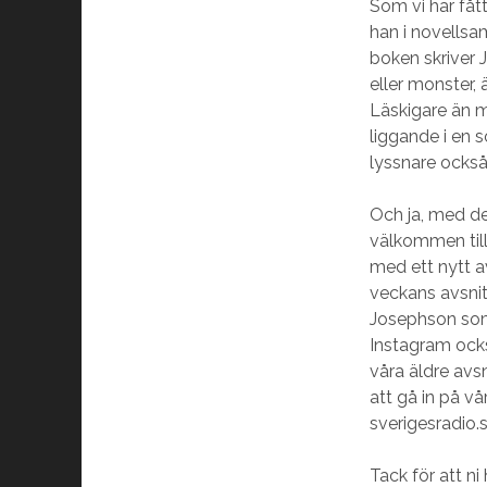
Som vi har fått
han i novellsam
boken skriver J
eller monster, a
Läskigare än 
liggande i en s
lyssnare ocks
Och ja, med de
välkommen till
med ett nytt a
veckans avsni
Josephson som
Instagram ocks
våra äldre avsn
att gå in på 
sverigesradio.s
Tack för att ni 