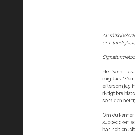
Av rättighetssk
omständigheter
Signaturmelod
Hej. Som du sä
mig Jack Werne
eftersom jag i
riktigt bra his
som den heter,
Om du känner i
succéboken som
han helt enkel