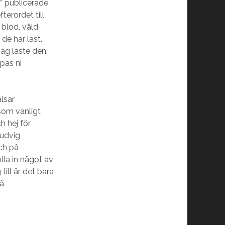
r” publicerade
terordet till
blod, våld
 de har läst.
jag läste den,
ppas ni
lsar
som vanligt
h hej för
Ludvig
ch på
lla in något av
till är det bara
på