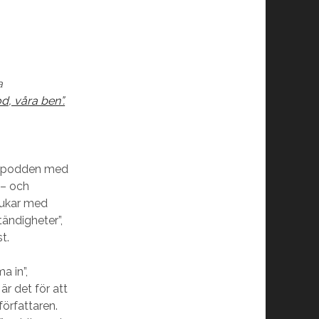
a
d, våra ben”.
epypodden med
 – och
rukar med
tändigheter”,
t.
a in”,
r det för att
örfattaren.