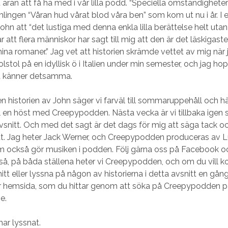
 äran att få ha med i vår lilla podd. “Speciella omständighete
lingen “Våran hud vårat blod våra ben” som kom ut nu i år. I ef
ohn att “det lustiga med denna enkla lilla berättelse helt utan 
̈r att flera människor har sagt till mig att den är det läskigaste
mina romaner.” Jag vet att historien skrämde vettet av mig när 
olstol på en idyllisk ö i Italien under min semester, och jag ho
å känner detsamma.
n historien av John säger vi farväl till sommaruppehåll och hä
 en höst med Creepypodden. Nästa vecka är vi tillbaka igen 
vsnitt. Och med det sagt är det dags för mig att säga tack oc
tt. Jag heter Jack Werner, och Creepypodden produceras av 
 också gör musiken i podden. Följ gärna oss på Facebook o
å, på båda ställena heter vi Creepypodden, och om du vill ko
itt eller lyssna på någon av historierna i detta avsnitt en gång 
vår hemsida, som du hittar genom att söka på Creepypodden 
e.
har lyssnat.