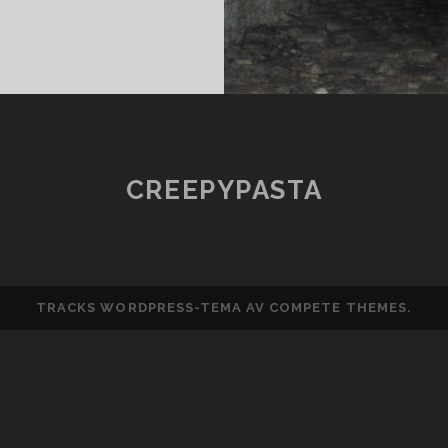
INTERNETS
SJU
LÄSKIGASTE
SKRÄCKPODDAR
CREEPYPASTA
TRACKS WORDPRESS-TEMA
AV COMPETE THEMES.