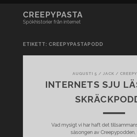
CREEPYPASTA
Spökhistorier från internet
ETIKETT:
CREEPYPASTAPODD
AUGUSTI 5
/
JACK
/
CREEP
INTERNETS SJU L
SKRÄCKPOD
Vad mysigt vi har haft det tillsamman
säsongen av Creepypodden, hö