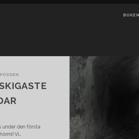
BOKE
YPODDEN
ÄSKIGASTE
DAR
s under den första
rrni! Vi…