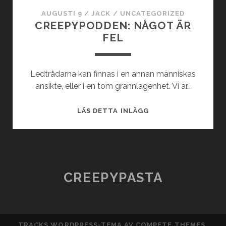
AUGUSTI 9
/
JACK
/
UNCATEGORIZED
CREEPYPODDEN: NÅGOT ÄR
FEL
Ledtrådarna kan finnas i en annan människas
ansikte, eller i en tom grannlägenhet. Vi är…
CREEPYPODDEN:
LÄS DETTA INLÄGG
NÅGOT
ÄR
FEL
CREEPYPASTA
TRACKS WORDPRESS-TEMA
AV COMPETE THEMES.