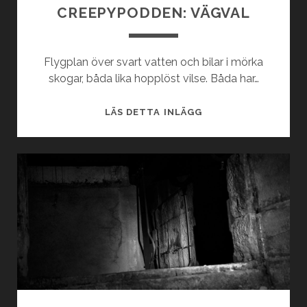
CREEPYPODDEN: VÄGVAL
Flygplan över svart vatten och bilar i mörka
skogar, båda lika hopplöst vilse. Båda har…
CREEPYPODDEN:
LÄS DETTA INLÄGG
VÄGVAL