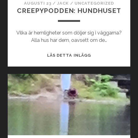
AUGUSTI 23
/
JACK
/
UNCATEGORIZED
CREEPYPODDEN: HUNDHUSET
Vilka är hemligheter som döljer sig i väggarna?
Alla hus har dem, oavsett om de…
CREEPYPODDEN:
LÄS DETTA INLÄGG
HUNDHUSET