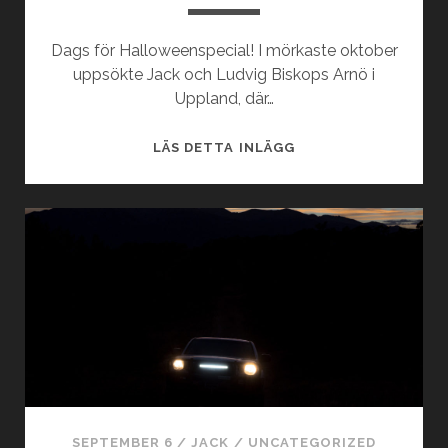
Dags för Halloweenspecial! I mörkaste oktober
uppsökte Jack och Ludvig Biskops Arnö i
Uppland, där…
CREEPYPODDEN
LÄS DETTA INLÄGG
LIVE
PÅ
BISKOPS
ARNÖ
SEPTEMBER 6
/
JACK
/
UNCATEGORIZED