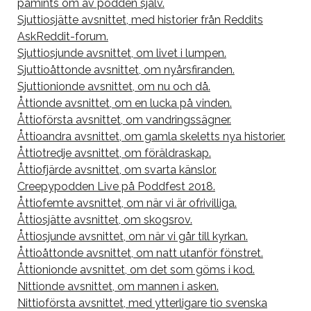
påmints om av podden själv.
Sjuttiosjätte avsnittet, med historier från Reddits
AskReddit-forum.
Sjuttiosjunde avsnittet, om livet i lumpen.
Sjuttioåttonde avsnittet, om nyårsfiranden.
Sjuttionionde avsnittet, om nu och då.
Åttionde avsnittet, om en lucka på vinden.
Åttioförsta avsnittet, om vandringssägner.
Åttioandra avsnittet, om gamla skeletts nya historier.
Åttiotredje avsnittet, om föräldraskap.
Åttiofjärde avsnittet, om svarta känslor.
Creepypodden Live på Poddfest 2018.
Åttiofemte avsnittet, om när vi är ofrivilliga.
Åttiosjätte avsnittet, om skogsrov.
Åttiosjunde avsnittet, om när vi går till kyrkan.
Åttioåttonde avsnittet, om natt utanför fönstret.
Åttionionde avsnittet, om det som göms i kod.
Nittionde avsnittet, om mannen i asken.
Nittioförsta avsnittet, med ytterligare tio svenska