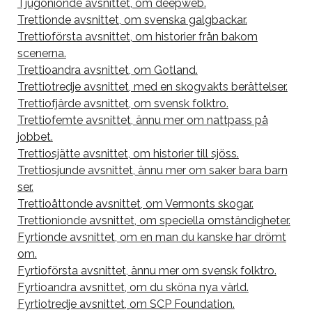
Tjugonionde avsnittet, om deepweb.
Trettionde avsnittet, om svenska galgbackar.
Trettioförsta avsnittet, om historier från bakom
scenerna.
Trettioandra avsnittet, om Gotland.
Trettiotredje avsnittet, med en skogvakts berättelser.
Trettiofjärde avsnittet, om svensk folktro.
Trettiofemte avsnittet, ännu mer om nattpass på
jobbet.
Trettiosjätte avsnittet, om historier till sjöss.
Trettiosjunde avsnittet, ännu mer om saker bara barn
ser.
Trettioåttonde avsnittet, om Vermonts skogar.
Trettionionde avsnittet, om speciella omständigheter.
Fyrtionde avsnittet, om en man du kanske har drömt
om.
Fyrtioförsta avsnittet, ännu mer om svensk folktro.
Fyrtioandra avsnittet, om du sköna nya värld.
Fyrtiotredje avsnittet, om SCP Foundation.