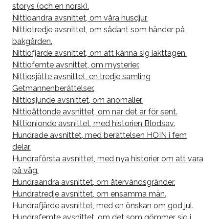
storys (och en norsk).
Nittioandra avsnittet, om våra husdjur.
Nittiotredje avsnittet, om sådant som händer på
bakgården.
Nittiofjärde avsnittet, om att känna sig iakttagen.
Nittiofemte avsnittet, om mysterier.
Nittiosjätte avsnittet, en tredje samling
Getmannenberättelser.
Nittiosjunde avsnittet, om anomalier.
Nittioåttonde avsnittet, om när det är för sent.
Nittionionde avsnittet, med historien Blodsav.
Hundrade avsnittet, med berättelsen HOIN i fem
delar.
Hundraförsta avsnittet, med nya historier om att vara
på väg.
Hundraandra avsnittet, om återvändsgränder.
Hundratredje avsnittet, om ensamma män.
Hundrafjärde avsnittet, med en önskan om god jul.
Hundrafemte avsnittet, om det som gömmer sig i