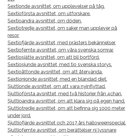
Sextionde avsnittet, om upplevelser på tåg.
Sextioförsta avsnittet, om utforskare.
Sextioandra avsnittet, om döden.
Sextiotredje avsnittet, om saker man upplever på
resor.
Sextiofjärde avsnittet, med prästers bekännelser.
Sextiofemte avsnittet, om våra svenska somrar.
Sextiosjätte avsnittet, om att bli bortförd.
Sextiosjunde avsnittet, med tio svenska storys.
Sextioåttonde avsnittet, om att återvända.
Sextionionde avsnittet, med en blandad diet.
Sjuttionde avsnittet, om att vara nyinflyttad.
Sjuttioförsta avsnittet, med två historier från 4chan.
Sjuttioandra avsnittet, om att klara sig på egen hand.
Sjuttiotredje avsnittet, om att befinna sig 1000 meter
under jord.
Sjuttiofjärde avsnittet och 2017 års halloweenspecial.
Sjuttiofemte avsnittet, om berättelser ni lyssnare