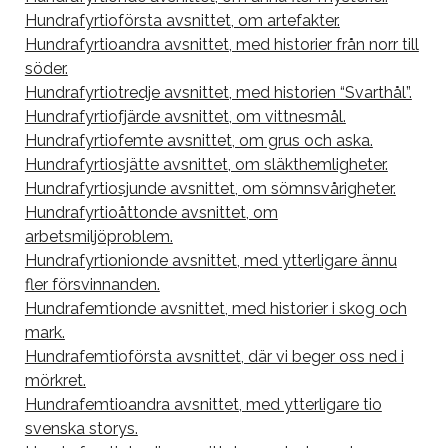
Hundrafyrtioförsta avsnittet, om artefakter.
Hundrafyrtioandra avsnittet, med historier från norr till
söder.
Hundrafyrtiotredje avsnittet, med historien “Svarthål”.
Hundrafyrtiofjärde avsnittet, om vittnesmål.
Hundrafyrtiofemte avsnittet, om grus och aska.
Hundrafyrtiosjätte avsnittet, om släkthemligheter.
Hundrafyrtiosjunde avsnittet, om sömnsvårigheter.
Hundrafyrtioåttonde avsnittet, om
arbetsmiljöproblem.
Hundrafyrtionionde avsnittet, med ytterligare ännu
fler försvinnanden.
Hundrafemtionde avsnittet, med historier i skog och
mark.
Hundrafemtioförsta avsnittet, där vi beger oss ned i
mörkret.
Hundrafemtioandra avsnittet, med ytterligare tio
svenska storys.