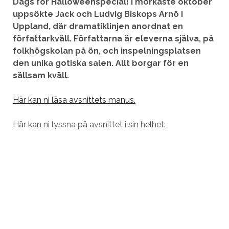
Dags för Halloweenspecial! I mörkaste oktober
uppsökte Jack och Ludvig Biskops Arnö i
Uppland, där dramatiklinjen anordnat en
författarkväll. Författarna är eleverna själva, på
folkhögskolan på ön, och inspelningsplatsen
den unika gotiska salen. Allt borgar för en
sällsam kväll.
Här kan ni läsa avsnittets manus.
Här kan ni lyssna på avsnittet i sin helhet: