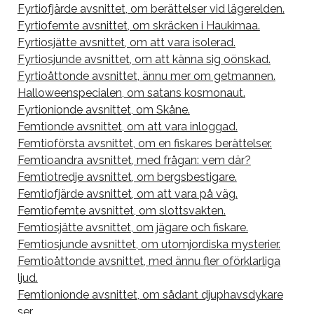
Fyrtiofjärde avsnittet, om berättelser vid lägerelden.
Fyrtiofemte avsnittet, om skräcken i Haukimaa.
Fyrtiosjätte avsnittet, om att vara isolerad.
Fyrtiosjunde avsnittet, om att känna sig oönskad.
Fyrtioåttonde avsnittet, ännu mer om getmannen.
Halloweenspecialen, om satans kosmonaut.
Fyrtionionde avsnittet, om Skåne.
Femtionde avsnittet, om att vara inloggad.
Femtioförsta avsnittet, om en fiskares berättelser.
Femtioandra avsnittet, med frågan: vem där?
Femtiotredje avsnittet, om bergsbestigare.
Femtiofjärde avsnittet, om att vara på väg.
Femtiofemte avsnittet, om slottsvakten.
Femtiosjätte avsnittet, om jägare och fiskare.
Femtiosjunde avsnittet, om utomjordiska mysterier.
Femtioåttonde avsnittet, med ännu fler oförklarliga
ljud.
Femtionionde avsnittet, om sådant djuphavsdykare
ser.