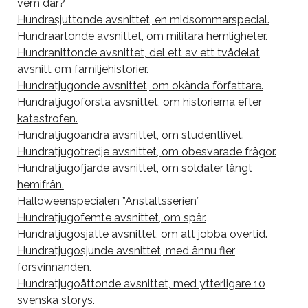
vem där?
Hundrasjuttonde avsnittet, en midsommarspecial.
Hundraartonde avsnittet, om militära hemligheter.
Hundranittonde avsnittet, del ett av ett tvådelat
avsnitt om familjehistorier.
Hundratjugonde avsnittet, om okända författare.
Hundratjugoförsta avsnittet, om historierna efter
katastrofen.
Hundratjugoandra avsnittet, om studentlivet.
Hundratjugotredje avsnittet, om obesvarade frågor.
Hundratjugofjärde avsnittet, om soldater långt
hemifrån.
Halloweenspecialen ”Anstaltsserien
”
Hundratjugofemte avsnittet, om spår.
Hundratjugosjätte avsnittet, om att jobba övertid.
Hundratjugosjunde avsnittet, med ännu fler
försvinnanden.
Hundratjugoåttonde avsnittet, med ytterligare 10
svenska storys.