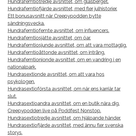
Hundrafemtiotredje avsnittet, om glasberget.
Hundrafemtiofjärde avsnittet, med fler julhistorier.
Ett bonusavsnitt när Creepypodden bytte
sändningsvecka.
Hundrafemtiofemte avsnittet, om influencers.
Hundrafemtiosjätte avsnittet, om öar.
Hundrafemtiosjunde avsnittet, om att vara mottaglig.
Hundrafemtioåttonde avsnittet, om intrång.
Hundrafemtionionde avsnittet, om en vandring i en
nationalpark.
Hundrasextionde avsnittet, om att vara hos
psykologen.
Hundrasextioförsta avsnittet, om när ens karriär tar
slut.
Hundrasextioandra avsnittet, om en butik nära dig.
Creepypodden live på Poddfest Nonstop.
Hundrasextiotredje avsnittet, om hjälpande händer.
Hundrasextiofjärde avsnittet, med ännu fler svenska
storys.