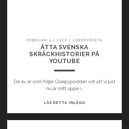
S
N
I
T
T
A
FEBRUARI 5
/
JACK
/
CREEPYPASTA
V
ÅTTA SVENSKA
C
SKRÄCKHISTORIER PÅ
R
YOUTUBE
E
E
P
De av er som följer Creepypodden vet att vi just
Y
nu är mitt uppe i…
P
O
Å
LÄS DETTA INLÄGG
D
T
D
T
E
A
N