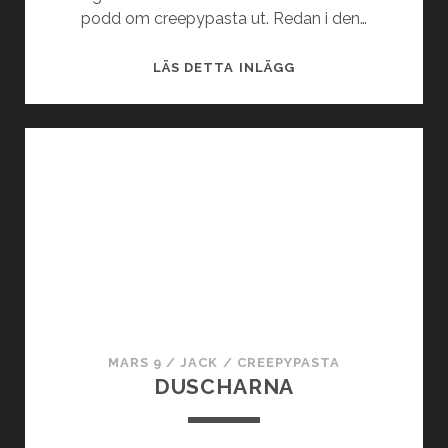
podd om creepypasta ut. Redan i den…
C
LÄS DETTA INLÄGG
R
E
E
P
Y
P
O
D
D
E
N
:
MARS 9
/
JACK
/
CREEPYPASTA
V
DUSCHARNA
A
D