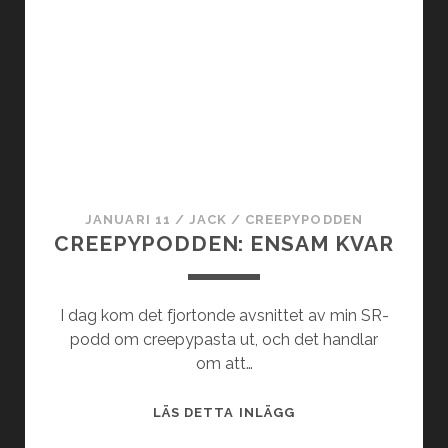
I
P
E
Y
R
P
P
O
Å
D
Y
D
O
E
U
N
T
:
JANUARI 11
/
JACK
/
CREEPYPODDEN
U
D
CREEPYPODDEN: ENSAM KVAR
B
U
E
S
C
I dag kom det fjortonde avsnittet av min SR-
H
podd om creepypasta ut, och det handlar
A
om att…
R
N
C
LÄS DETTA INLÄGG
A
R