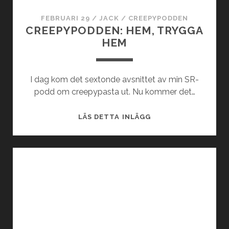
FEBRUARI 29
/
JACK
/
CREEPYPODDEN
CREEPYPODDEN: HEM, TRYGGA
HEM
I dag kom det sextonde avsnittet av min SR-
podd om creepypasta ut. Nu kommer det…
C
LÄS DETTA INLÄGG
R
E
E
P
Y
P
O
D
D