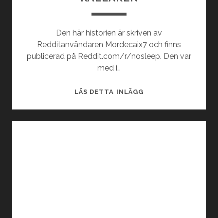
Ö
R
S
Den här historien är skriven av
V
Redditanvändaren Mordecaix7 och finns
U
publicerad på Reddit.com/r/nosleep. Den var
N
med i…
N
E
K
LÄS DETTA INLÄGG
N
Ä
L
L
A
R
E
N