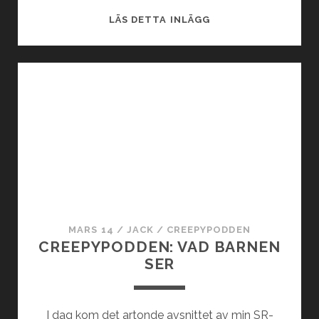
s
V
LÄS DETTA INLÄGG
I
t
T
T
a
R
A
I
N
n
l
ä
MARS 14
/
JACK
/
CREEPYPODDEN
CREEPYPODDEN: VAD BARNEN
g
SER
g
I dag kom det artonde avsnittet av min SR-