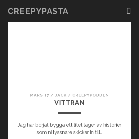
CREEPYPASTA
C
r
e
e
p
MARS 17
/
JACK
/
CREEPYPODDEN
y
VITTRAN
p
Jag har börjat bygga ett litet lager av historier
a
som ni lyssnare skickar in till…