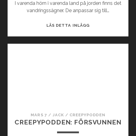
B
I varenda hörn i varenda land på jorden finns det
A
vandringssägner. De anpassar sig till…
R
N
D
LÄS DETTA INLÄGG
E
U
N
S
S
C
E
H
R
A
R
N
A
MARS 7
/
JACK
/
CREEPYPODDEN
CREEPYPODDEN: FÖRSVUNNEN