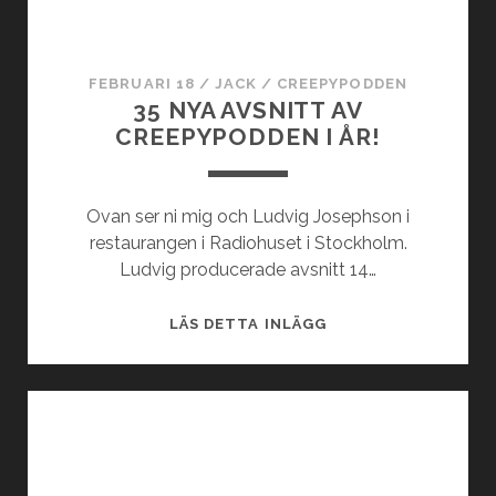
E
N
:
FEBRUARI 18
/
JACK
/
CREEPYPODDEN
H
35 NYA AVSNITT AV
E
CREEPYPODDEN I ÅR!
M
,
T
Ovan ser ni mig och Ludvig Josephson i
R
restaurangen i Radiohuset i Stockholm.
Y
Ludvig producerade avsnitt 14…
G
G
3
LÄS DETTA INLÄGG
A
5
H
N
E
Y
M
A
A
V