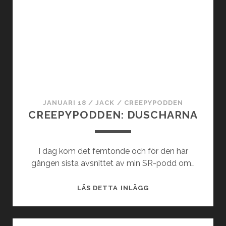
S
I
V
Å
E
R
N
!
S
K
A
S
K
JANUARI 18
/
JACK
/
CREEPYPODDEN
R
CREEPYPODDEN: DUSCHARNA
Ä
C
K
I dag kom det femtonde och för den här
H
gången sista avsnittet av min SR-podd om…
I
S
C
LÄS DETTA INLÄGG
T
R
O
E
R
E