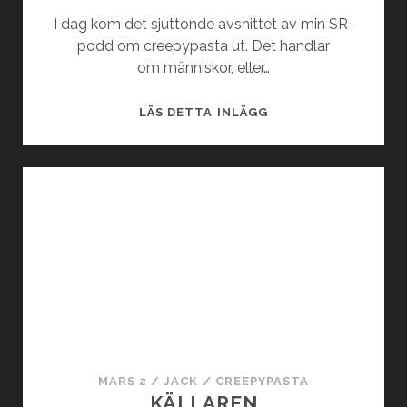
I dag kom det sjuttonde avsnittet av min SR-
podd om creepypasta ut. Det handlar
om människor, eller…
C
LÄS DETTA INLÄGG
R
E
E
P
Y
P
O
D
D
E
N
:
MARS 2
/
JACK
/
CREEPYPASTA
F
KÄLLAREN