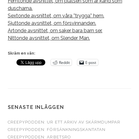
Femtonde avsnittet, om platsen som är känd som
duscharna.
Sextonde avsnittet, om våra ”trygga” hem.
Sjuttonde avsnittet, om försvinnanden.
Artonde avsnittet, om saker bara barn ser.
Nittonde avsnittet, om Slender Man.
Skräm en vän:
Reddit
E-post
SENASTE INLÄGGEN
CREEPYPODDEN: UR ETT ARKIV AV SKÄRMDUMPAR
CREEPYPODDEN: FÖRSÄNKNINGSKANTATAN
CREEPYPODDEN: ARBETSRO