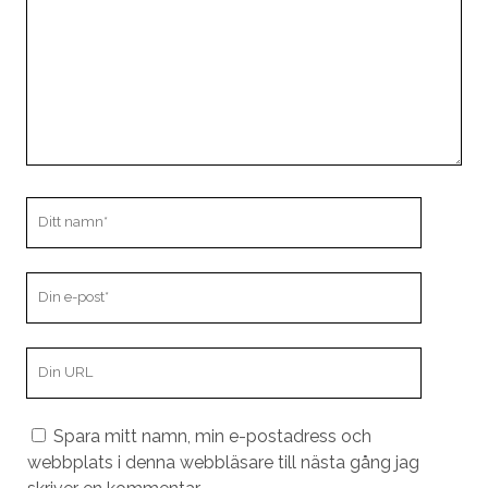
Ditt
namn
Din
e-
post
Din
webbplats
URL
Spara mitt namn, min e-postadress och
webbplats i denna webbläsare till nästa gång jag