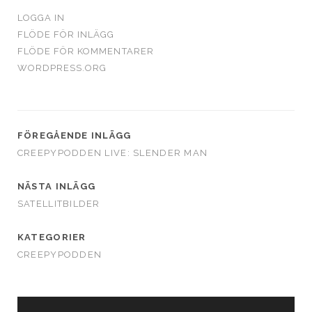
LOGGA IN
FLÖDE FÖR INLÄGG
FLÖDE FÖR KOMMENTARER
WORDPRESS.ORG
FÖREGÅENDE INLÄGG
CREEPYPODDEN LIVE: SLENDER MAN
NÄSTA INLÄGG
SATELLITBILDER
KATEGORIER
CREEPYPODDEN