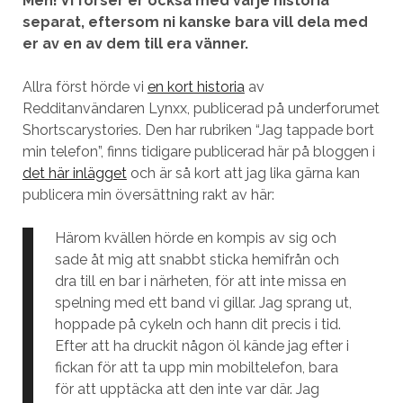
Men! Vi förser er också med varje historia
separat, eftersom ni kanske bara vill dela med
er av en av dem till era vänner.
Allra först hörde vi
en kort historia
av
Redditanvändaren Lynxx, publicerad på underforumet
Shortscarystories. Den har rubriken “Jag tappade bort
min telefon”, finns tidigare publicerad här på bloggen i
det här inlägget
och är så kort att jag lika gärna kan
publicera min översättning rakt av här:
Härom kvällen hörde en kompis av sig och
sade åt mig att snabbt sticka hemifrån och
dra till en bar i närheten, för att inte missa en
spelning med ett band vi gillar. Jag sprang ut,
hoppade på cykeln och hann dit precis i tid.
Efter att ha druckit någon öl kände jag efter i
fickan för att ta upp min mobiltelefon, bara
för att upptäcka att den inte var där. Jag