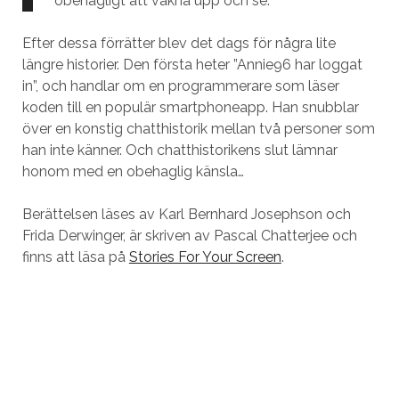
obehagligt att vakna upp och se.
Efter dessa förrätter blev det dags för några lite
längre historier. Den första heter ”Annie96 har loggat
in”, och handlar om en programmerare som läser
koden till en populär smartphoneapp. Han snubblar
över en konstig chatthistorik mellan två personer som
han inte känner. Och chatthistorikens slut lämnar
honom med en obehaglig känsla…
Berättelsen läses av Karl Bernhard Josephson och
Frida Derwinger, är skriven av Pascal Chatterjee och
finns att läsa på
Stories For Your Screen
.