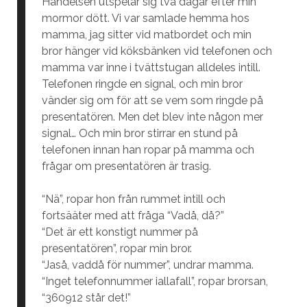
Händelsen utspelar sig två dagar efter min
mormor dött. Vi var samlade hemma hos
mamma, jag sitter vid matbordet och min
bror hänger vid köksbänken vid telefonen och
mamma var inne i tvättstugan alldeles intill.
Telefonen ringde en signal, och min bror
vänder sig om för att se vem som ringde på
presentatören. Men det blev inte någon mer
signal… Och min bror stirrar en stund på
telefonen innan han ropar på mamma och
frågar om presentatören är trasig.
“Nä”, ropar hon från rummet intill och
fortsääter med att fråga “Vadå, då?”
“Det är ett konstigt nummer på
presentatören”, ropar min bror.
“Jaså, vaddå för nummer”, undrar mamma.
“Inget telefonnummer iallafall”, ropar brorsan,
“360912 står det!”