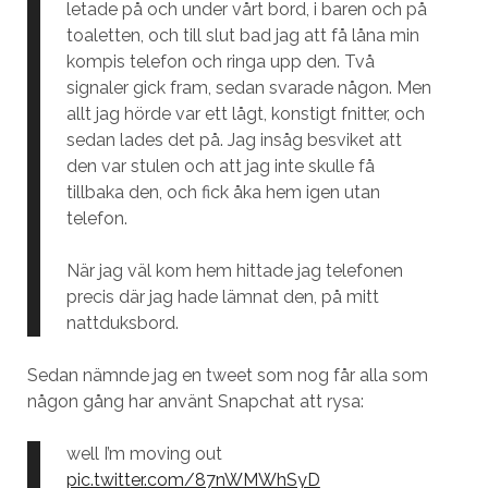
letade på och under vårt bord, i baren och på
toaletten, och till slut bad jag att få låna min
kompis telefon och ringa upp den. Två
signaler gick fram, sedan svarade någon. Men
allt jag hörde var ett lågt, konstigt fnitter, och
sedan lades det på. Jag insåg besviket att
den var stulen och att jag inte skulle få
tillbaka den, och fick åka hem igen utan
telefon.
När jag väl kom hem hittade jag telefonen
precis där jag hade lämnat den, på mitt
nattduksbord.
Sedan nämnde jag en tweet som nog får alla som
någon gång har använt Snapchat att rysa:
well I’m moving out
pic.twitter.com/87nWMWhSyD