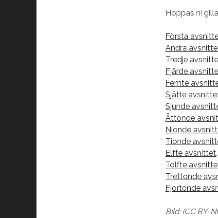
Hoppas ni gill
Första avsnitt
Andra avsnitt
Tredje avsnit
Fjärde avsnit
Femte avsnitt
Sjätte avsnitt
Sjunde avsnitt
Åttonde avsnitt
Nionde avsnit
Tionde avsnitt
Elfte avsnittet,
Tolfte avsnitte
Trettonde avsn
Fjortonde avsn
Bild: (CC BY-