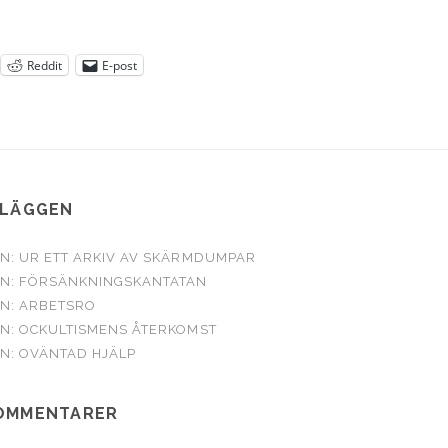
Reddit
E-post
NLÄGGEN
: UR ETT ARKIV AV SKÄRMDUMPAR
N: FÖRSÄNKNINGSKANTATAN
N: ARBETSRO
N: OCKULTISMENS ÅTERKOMST
N: OVÄNTAD HJÄLP
OMMENTARER