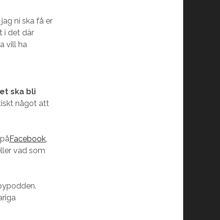
ag ni ska få er
t i det där
 vill ha
t ska bli
iskt något att
 på
Facebook
,
 eller vad som
eepypodden.
ariga