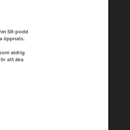
 min SR-podd
a öppnats.
 som aldrig
ör att åka