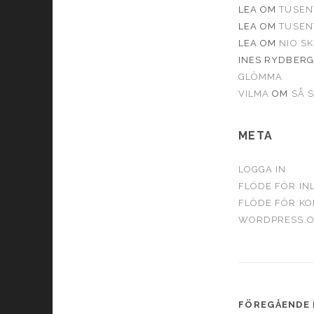
LEA
OM
TUSEN
LEA
OM
TUSEN
LEA
OM
NIO S
INES RYDBERG
GLÖMMA
VILMA
OM
SÅ 
META
LOGGA IN
FLÖDE FÖR IN
FLÖDE FÖR K
WORDPRESS.
FÖREGÅENDE 