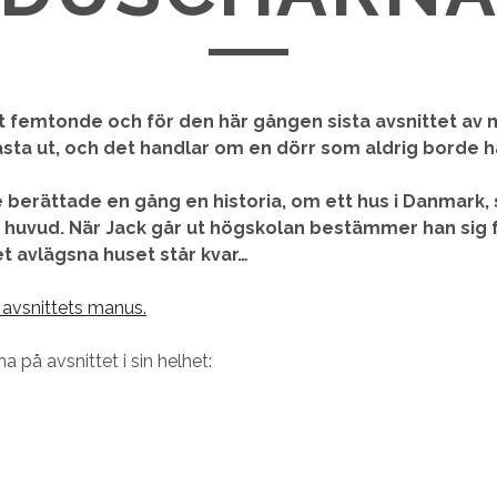
t femtonde och för den här gången sista avsnittet av
ta ut, och det handlar om en dörr som aldrig borde h
e berättade en gång en historia, om ett hus i Danmark,
 huvud. När Jack går ut högskolan bestämmer han sig f
t avlägsna huset står kvar…
a avsnittets manus.
na på avsnittet i sin helhet: