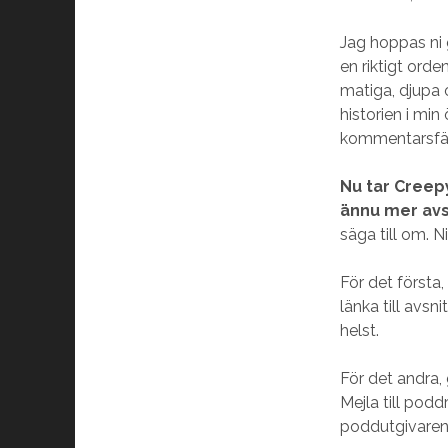
Jag hoppas ni 
en riktigt orden
matiga, djupa 
historien i min
kommentarsfälte
Nu tar Creep
ännu mer avs
säga till om. Ni
För det första
länka till avsn
helst.
För det andra,
Mejla till podd
poddutgivaren u