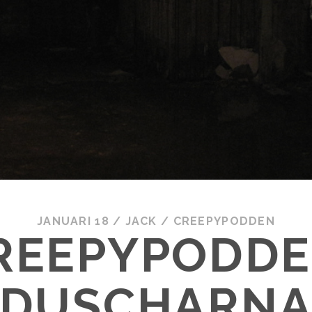
JANUARI 18
/
JACK
/
CREEPYPODDEN
REEPYPODDE
DUSCHARN