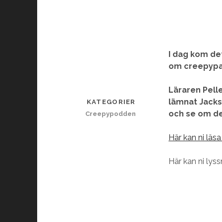
I dag kom de
om creepypas
Läraren Pell
lämnat Jacks
KATEGORIER
och se om de
Creepypodden
Här kan ni läs
Här kan ni lyss