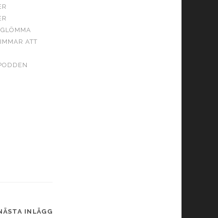
ER
ER
T GLÖMMA
TIMMAR ATT
YPODDEN
NÄSTA INLÄGG