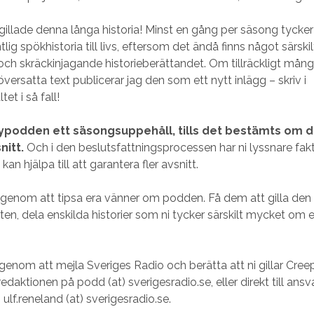
gillade denna långa historia! Minst en gång per säsong tycker j
tlig spökhistoria till livs, eftersom det ändå finns något särskil
och skräckinjagande historieberättandet. Om tillräckligt många
 översatta text publicerar jag den som ett nytt inlägg – skriv i
t i så fall!
ypodden ett säsongsuppehåll, tills det bestämts om de
nitt.
Och i den beslutsfattningsprocessen har ni lyssnare fakt
 kan hjälpa till att garantera fler avsnitt.
, genom att tipsa era vänner om podden. Få dem att gilla den
itten, dela enskilda historier som ni tycker särskilt mycket om
 genom att mejla Sveriges Radio och berätta att ni gillar Cr
redaktionen på podd (at) sverigesradio.se, eller direkt till ansv
lf.reneland (at) sverigesradio.se.