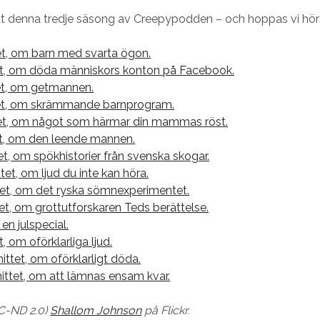
at denna tredje säsong av Creepypodden – och hoppas vi hör
et, om barn med svarta ögon.
et, om döda människors konton på Facebook.
tet, om getmannen.
tet, om skrämmande barnprogram.
et, om något som härmar din mammas röst.
et, om den leende mannen.
et, om spökhistorier från svenska skogar.
et, om ljud du inte kan höra.
tet, om det ryska sömnexperimentet.
et, om grottutforskaren Teds berättelse.
 en julspecial.
t, om oförklarliga ljud.
ittet, om oförklarligt döda.
ittet, om att lämnas ensam kvar.
NC-ND 2.0)
Shallom Johnson
på Flickr.