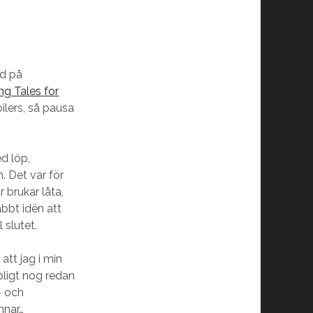
ad på
ing Tales for
ilers, så pausa
d löp,
 Det var för
 brukar låta,
bbt idén att
l slutet.
att jag i min
pligt nog redan
– och
nnar…