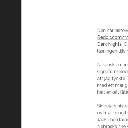
Den här histori
Reddit.com/r
Dark Nights
. O
läsningen tills 
Ni kanske märk
signaturmelodi
att jag tyckte 
med ett mer ge
helt enkelt låta
Sindelars histo
översättning f
Jack, men lärar
Nebraska, “helv