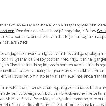
en är skriven av Dylan Sindelar, och är ursprungligen publicer
/nosleep
. Den finns också att höra på engelska, inläst av
Chill
ch för er som inte ännu hört avsnittet följer här några små spo
ni hört avsnittet!
te att jag inte använde mig av avsnittets vanliga upplägg me
 och “Ni lyssnar på Creepypodden med mig…” den här gången.
Dylan Sindelars inledning lät precis som en av mina inledningar
nerellt snack om vandringssägner. Från den insikten kom sna
 er vila i ovisshet om historien var sann eller inte, ända fram til
ria är väldigt bra, och blev förhoppningsvis ännu lite bättre av 
örlade den till Sverige och Europa. Huvudpersonen hette läm
en Mr. Mays fick bli Pelle Mayer – typiskt lärarnamn, eller hur 
etet på jorden”, fick bli Danmark. Förlåt för det, kära landsgra