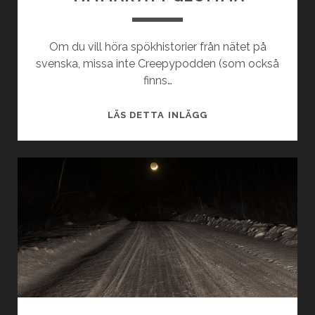
Om du vill höra spökhistorier från nätet på
svenska, missa inte Creepypodden (som också
finns…
NIO
LÄS DETTA INLÄGG
SKRÄCKHISTORIER
SOM
TAR
MINUTER
ATT
LÄSA
MEN
TIMMAR
ATT
GLÖMMA