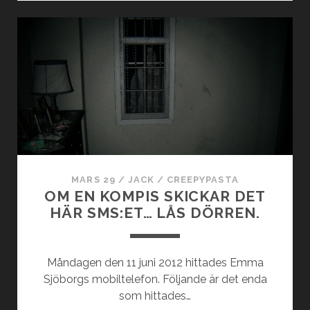
DRÖMDE
EN
MARDRÖM”
MARS 29
/
JACK
/
CREEPYPASTA
OM EN KOMPIS SKICKAR DET
HÄR SMS:ET… LÅS DÖRREN.
Måndagen den 11 juni 2012 hittades Emma
Sjöborgs mobiltelefon. Följande är det enda
som hittades…