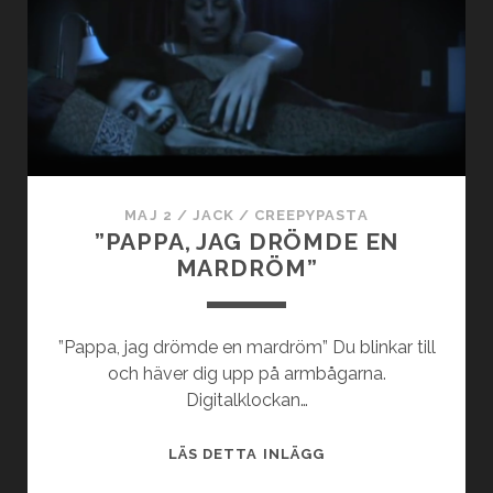
MAJ 2
/
JACK
/
CREEPYPASTA
”PAPPA, JAG DRÖMDE EN
MARDRÖM”
”Pappa, jag drömde en mardröm” Du blinkar till
och häver dig upp på armbågarna.
Digitalklockan…
”PAPPA,
LÄS DETTA INLÄGG
JAG