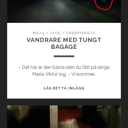
MAJ 5
/
JACK
/
CREEPYPASTA
VANDRARE MED TUNGT
BAGAGE
– Det här är den bästa idén du fått på länge,
Maria. Viktor log. – Vi kommer…
VANDRARE
LÄS DETTA INLÄGG
MED
TUNGT
BAGAGE