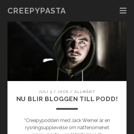
CREEPYPASTA
Creepypasta
Inlägg
JULI 3
/
JACK
/
ALLMÄNT
NU BLIR BLOGGEN TILL PODD!
“Creepypodden med Jack Werner är en
rysningsupplevelse om nätfenomenet