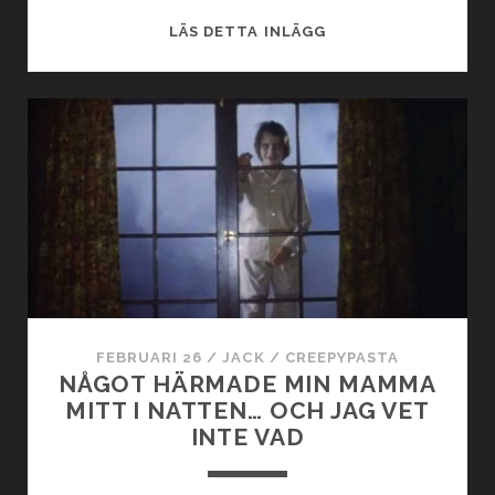
OM
LÄS DETTA INLÄGG
EN
KOMPIS
SKICKAR
DET
HÄR
SMS:ET…
LÅS
DÖRREN.
FEBRUARI 26
/
JACK
/
CREEPYPASTA
NÅGOT HÄRMADE MIN MAMMA
MITT I NATTEN… OCH JAG VET
INTE VAD