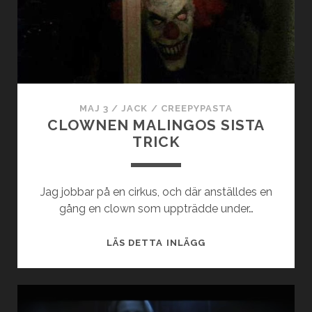
MAJ 3
/
JACK
/
CREEPYPASTA
CLOWNEN MALINGOS SISTA
TRICK
Jag jobbar på en cirkus, och där anställdes en
gång en clown som uppträdde under…
CLOWNEN
LÄS DETTA INLÄGG
MALINGOS
SISTA
TRICK