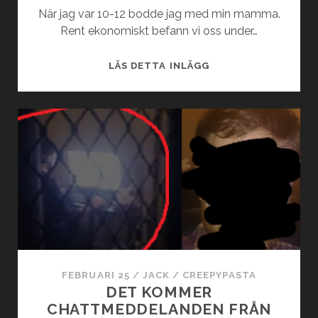
När jag var 10-12 bodde jag med min mamma.
Rent ekonomiskt befann vi oss under…
NÅGOT
LÄS DETTA INLÄGG
HÄRMADE
MIN
MAMMA
MITT
I
NATTEN…
OCH
JAG
VET
INTE
VAD
FEBRUARI 25
/
JACK
/
CREEPYPASTA
DET KOMMER
CHATTMEDDELANDEN FRÅN