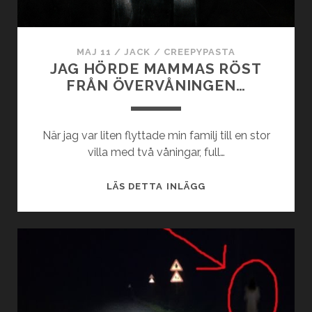
MAJ 11
/
JACK
/
CREEPYPASTA
JAG HÖRDE MAMMAS RÖST
FRÅN ÖVERVÅNINGEN…
När jag var liten flyttade min familj till en stor
villa med två våningar, full…
JAG
LÄS DETTA INLÄGG
HÖRDE
MAMMAS
RÖST
FRÅN
ÖVERVÅNINGEN…