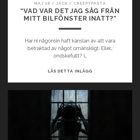
MAJ 16
/
JACK
/
CREEPYPASTA
“VAD VAR DET JAG SÅG FRÅN
MITT BILFÖNSTER INATT?”
Har ni någonsin haft känslan av att vara
betraktad av något omänskligt. Eller…
ondskefullt? I…
“VAD
LÄS DETTA INLÄGG
VAR
DET
JAG
SÅG
FRÅN
MITT
BILFÖNSTER
INATT?”