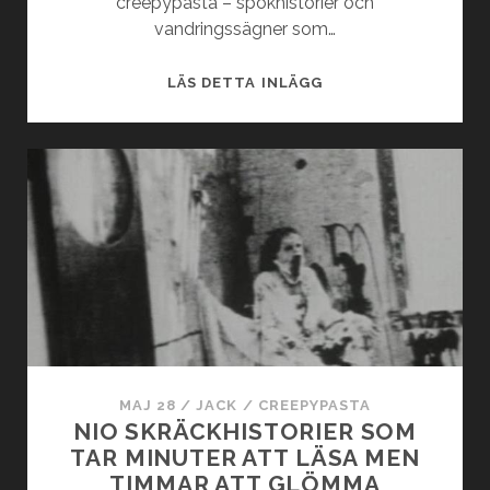
creepypasta – spökhistorier och
vandringssägner som…
NU
LÄS DETTA INLÄGG
BLIR
BLOGGEN
TILL
PODD!
MAJ 28
/
JACK
/
CREEPYPASTA
NIO SKRÄCKHISTORIER SOM
TAR MINUTER ATT LÄSA MEN
TIMMAR ATT GLÖMMA