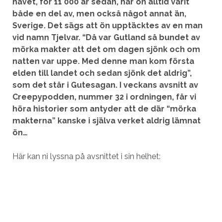
havet, för 11 000 år sedan, har ön alltid varit
både en del av, men också något annat än,
Sverige. Det sägs att ön upptäcktes av en man
vid namn Tjelvar. “Då var Gutland så bundet av
mörka makter att det om dagen sjönk och om
natten var uppe. Med denne man kom första
elden till landet och sedan sjönk det aldrig”,
som det står i Gutesagan. I veckans avsnitt av
Creepypodden, nummer 32 i ordningen, får vi
höra historier som antyder att de där “mörka
makterna” kanske i själva verket aldrig lämnat
ön…
Här kan ni lyssna på avsnittet i sin helhet: