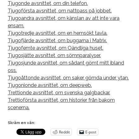
Tjugonde avsnittet, om din telefon.
Tjugoförsta avsnittet, om nattpass på jobbet.
Tjugoandra avsnittet, om känslan av att inte vara
ensam.
Tjugotredje avsnittet, om en hemsökt tavla.
Tjugofjärde avsnittet, om buggarna i Matrix.
Tjugofemte avsnittet, om Oändliga huset.
Tjugosjätte avsnittet, om sömnparalyser.
Tjugosjunde avsnittet, om sådant gömt mitt ibland
oss.
Tjugoåttonde avsnittet, om saker gömda under ytan.
Tjugonionde avsnittet, om deepweb.
Trettionde avsnittet, om svenska galgbackar.
Trettioförsta avsnittet, om historier från bakom
scenerna.
Skräm en vän:
Reddit
E-post