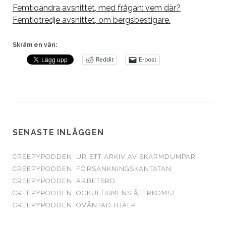
Femtioandra avsnittet, med frågan: vem där?
Femtiotredje avsnittet, om bergsbestigare.
Skräm en vän:
Reddit
E-post
SENASTE INLÄGGEN
CREEPYPODDEN: UR ETT ARKIV AV SKÄRMDUMPAR
CREEPYPODDEN: FÖRSÄNKNINGSKANTATAN
CREEPYPODDEN: ARBETSRO
CREEPYPODDEN: OCKULTISMENS ÅTERKOMST
CREEPYPODDEN: OVÄNTAD HJÄLP