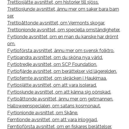
Trettiosjätte avsnittet, om historier till sjöss.
Trettiosjunde avsnittet, ännu mer om saker bara barn
ser.
Trettioåttonde avsnittet, om Vermonts skogar.
Trettionionde avsnittet, om speciella omständigheter.
Fyrtionde avsnittet, om en man du kanske har drömt
om.
Fyrtioförsta avsnittet, ännu mer om svensk folktro.
Fyrtioandra avsnittet, om du sköna nya värld.
Fyrtiotredje avsnittet, om SCP Foundation.
Fyrtiofjärde avsnittet, om berättelser vid lägerelden.
Fyrtiofemte avsnittet, om skräcken i Haukimaa.
Fyrtiosjätte avsnittet, om att vara isolerad.
Fyrtiosjunde avsnittet, om att känna sig oönskad.
Fyrtioåttonde avsnittet, ännu mer om getmannen.
Halloweenspecialen, om satans kosmonaut.
Fyrtionionde avsnittet, om Skåne.
Femtionde avsnittet, om att vara inloggad.
Femtioförsta avsnittet, om en fiskares berättelser.