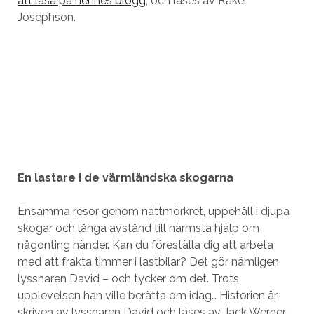
att läsa på hennes blogg
, och läses av Rakel
Josephson.
En lastare i de värmländska skogarna
Ensamma resor genom nattmörkret, uppehåll i djupa
skogar och långa avstånd till närmsta hjälp om
någonting händer. Kan du föreställa dig att arbeta
med att frakta timmer i lastbilar? Det gör nämligen
lyssnaren David – och tycker om det. Trots
upplevelsen han ville berätta om idag… Historien är
skriven av lyssnaren David och läses av Jack Werner.