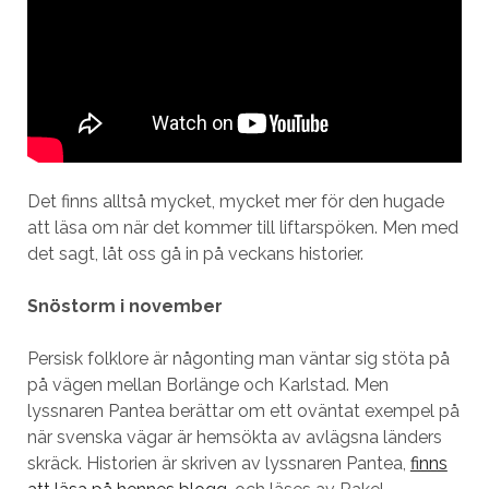
Det finns alltså mycket, mycket mer för den hugade
att läsa om när det kommer till liftarspöken. Men med
det sagt, låt oss gå in på veckans historier.
Snöstorm i november
Persisk folklore är någonting man väntar sig stöta på
på vägen mellan Borlänge och Karlstad. Men
lyssnaren Pantea berättar om ett oväntat exempel på
när svenska vägar är hemsökta av avlägsna länders
skräck. Historien är skriven av lyssnaren Pantea,
finns