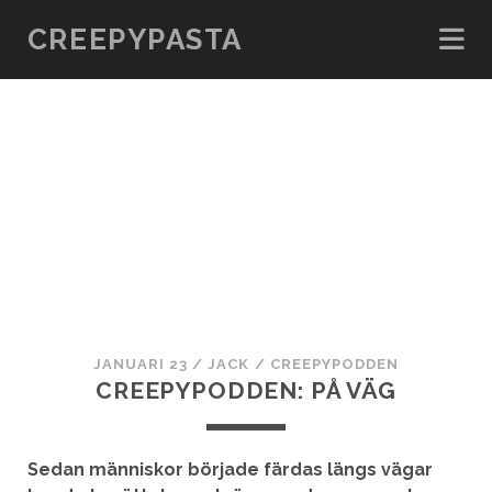
CREEPYPASTA
JANUARI 23
/
JACK
/
CREEPYPODDEN
CREEPYPODDEN: PÅ VÄG
Sedan människor började färdas längs vägar