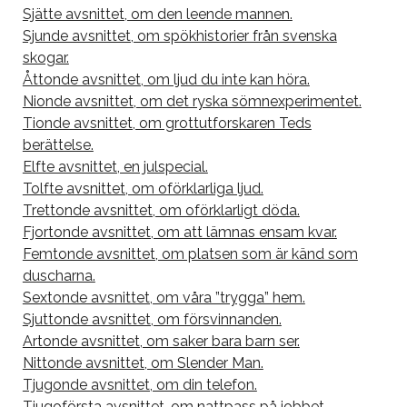
Sjätte avsnittet, om den leende mannen.
Sjunde avsnittet, om spökhistorier från svenska
skogar.
Åttonde avsnittet, om ljud du inte kan höra.
Nionde avsnittet, om det ryska sömnexperimentet.
Tionde avsnittet, om grottutforskaren Teds
berättelse.
Elfte avsnittet, en julspecial.
Tolfte avsnittet, om oförklarliga ljud.
Trettonde avsnittet, om oförklarligt döda.
Fjortonde avsnittet, om att lämnas ensam kvar.
Femtonde avsnittet, om platsen som är känd som
duscharna.
Sextonde avsnittet, om våra ”trygga” hem.
Sjuttonde avsnittet, om försvinnanden.
Artonde avsnittet, om saker bara barn ser.
Nittonde avsnittet, om Slender Man.
Tjugonde avsnittet, om din telefon.
Tjugoförsta avsnittet, om nattpass på jobbet.