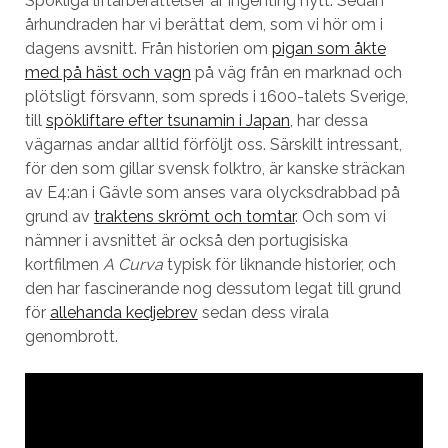
Spökliga liftarberättelser är ingenting nytt. Sedan
århundraden har vi berättat dem, som vi hör om i
dagens avsnitt. Från historien om
pigan som åkte
med på häst och vagn
på väg från en marknad och
plötsligt försvann, som spreds i 1600-talets Sverige,
till
spökliftare efter tsunamin i Japan
, har dessa
vägarnas andar alltid förföljt oss. Särskilt intressant,
för den som gillar svensk folktro, är kanske sträckan
av E4:an i Gävle som anses vara olycksdrabbad på
grund av
traktens skrömt och tomtar
. Och som vi
nämner i avsnittet är också den portugisiska
kortfilmen
A Curva
typisk för liknande historier, och
den har fascinerande nog dessutom legat till grund
för
allehanda kedjebrev
sedan dess virala
genombrott.