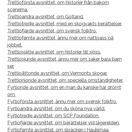
Trettioförsta avsnittet, om historier från bakom
scenerna.
Trettioandra avsnittet, om Gotland.
Trettiotredje avsnittet, med en skogvakts berättelser.
Trettiofjärde avsnittet, om svensk folktro.
Trettiofemte avsnittet, ännu mer om nattpass på
jobbet.
Trettiosjätte avsnittet, om historier till sjöss.
Trettiosjunde avsnittet, ännu mer om saker bara barn
ser.
Trettioåttonde avsnittet, om Vermonts skogar.
Trettionionde avsnittet, om speciella omständigheter.
Fyrtionde avsnittet, om en man du kanske har drömt
om.
Fyrtioförsta avsnittet, ännu mer om svensk folktro.
Fyrtioandra avsnittet, om du sköna nya värld.
Fyrtiotredje avsnittet, om SCP Foundation.
Fyrtiofjärde avsnittet, om berättelser vid lägerelden.
Fyrtiofemte avsnittet, om skräcken i Haukimaa.