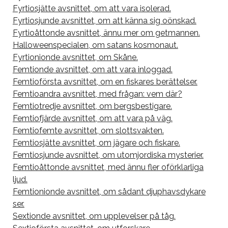
Fyrtiosjätte avsnittet, om att vara isolerad.
Fyrtiosjunde avsnittet, om att känna sig oönskad.
Fyrtioåttonde avsnittet, ännu mer om getmannen.
Halloweenspecialen, om satans kosmonaut.
Fyrtionionde avsnittet, om Skåne.
Femtionde avsnittet, om att vara inloggad.
Femtioförsta avsnittet, om en fiskares berättelser.
Femtioandra avsnittet, med frågan: vem där?
Femtiotredje avsnittet, om bergsbestigare.
Femtiofjärde avsnittet, om att vara på väg.
Femtiofemte avsnittet, om slottsvakten.
Femtiosjätte avsnittet, om jägare och fiskare.
Femtiosjunde avsnittet, om utomjordiska mysterier.
Femtioåttonde avsnittet, med ännu fler oförklarliga
ljud.
Femtionionde avsnittet, om sådant djuphavsdykare
ser.
Sextionde avsnittet, om upplevelser på tåg.