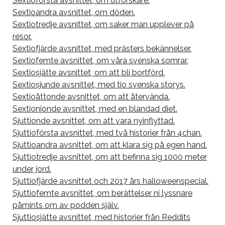
Sextioförsta avsnittet, om utforskare.
Sextioandra avsnittet, om döden.
Sextiotredje avsnittet, om saker man upplever på
resor.
Sextiofjärde avsnittet, med prästers bekännelser.
Sextiofemte avsnittet, om våra svenska somrar.
Sextiosjätte avsnittet, om att bli bortförd.
Sextiosjunde avsnittet, med tio svenska storys.
Sextioåttonde avsnittet, om att återvända.
Sextionionde avsnittet, med en blandad diet.
Sjuttionde avsnittet, om att vara nyinflyttad.
Sjuttioförsta avsnittet, med två historier från 4chan.
Sjuttioandra avsnittet, om att klara sig på egen hand.
Sjuttiotredje avsnittet, om att befinna sig 1000 meter
under jord.
Sjuttiofjärde avsnittet och 2017 års halloweenspecial.
Sjuttiofemte avsnittet, om berättelser ni lyssnare
påmints om av podden själv.
Sjuttiosjätte avsnittet, med historier från Reddits