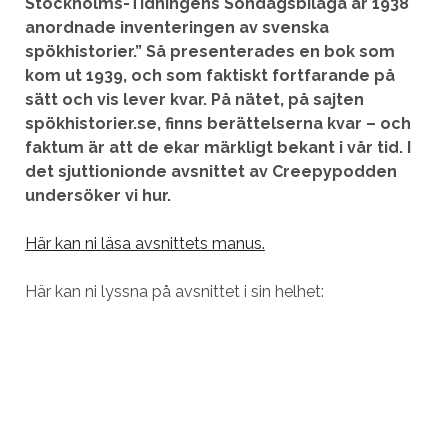
Stockholms-Tidningens Söndagsbilaga år 1938
anordnade inventeringen av svenska
spökhistorier.” Så presenterades en bok som
kom ut 1939, och som faktiskt fortfarande på
sätt och vis lever kvar. På nätet, på sajten
spökhistorier.se, finns berättelserna kvar – och
faktum är att de ekar märkligt bekant i vår tid. I
det sjuttionionde avsnittet av Creepypodden
undersöker vi hur.
Här kan ni läsa avsnittets manus.
Här kan ni lyssna på avsnittet i sin helhet: