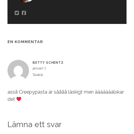
EN KOMMENTAR
BETTY SCHENTZ
januari 7
Svara
asså Creepypasta är såååå läskigt men ääääääälskar
det
Lämna ett svar