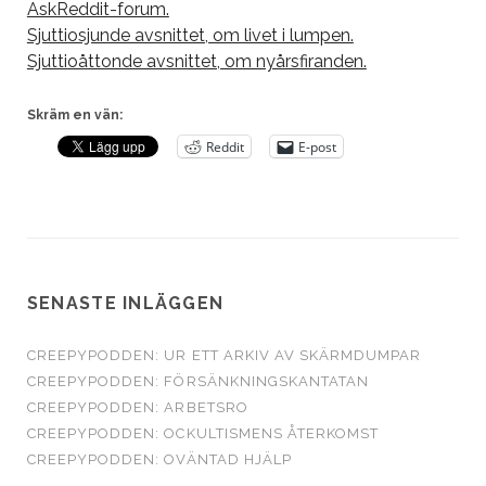
AskReddit-forum.
Sjuttiosjunde avsnittet, om livet i lumpen.
Sjuttioåttonde avsnittet, om nyårsfiranden.
Skräm en vän:
Reddit
E-post
SENASTE INLÄGGEN
CREEPYPODDEN: UR ETT ARKIV AV SKÄRMDUMPAR
CREEPYPODDEN: FÖRSÄNKNINGSKANTATAN
CREEPYPODDEN: ARBETSRO
CREEPYPODDEN: OCKULTISMENS ÅTERKOMST
CREEPYPODDEN: OVÄNTAD HJÄLP