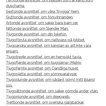
Femtonde avsnittet, om platsen som är känd som
duscharna.
Sextonde avsnittet, om våra ”trygga” hem.
Sjuttonde avsnittet, om försvinnanden.
Artonde avsnittet, om saker bara barn ser.
Nittonde avsnittet, om Slender Man.
Tjugonde avsnittet, om din telefon.
Tjugoförsta avsnittet, om nattpass på jobbet.
Tjugoandra avsnittet, om känslan av att inte vara
ensam.
Tjugotredje avsnittet, om en hemsökt tavla.
Tjugofjärde avsnittet, om buggarna i Matrix.
Tjugofemte avsnittet, om Oändliga huset.
Tjugosjätte avsnittet, om sömnparalyser.
Tjugosjunde avsnittet, om sådant gömt mitt ibland
oss.
Tjugoåttonde avsnittet, om saker gömda under ytan.
Tjugonionde avsnittet, om deepweb.
Trettionde avsnittet, om svenska galgbackar.