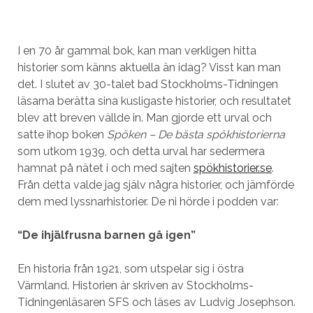
I en 70 år gammal bok, kan man verkligen hitta
historier som känns aktuella än idag? Visst kan man
det. I slutet av 30-talet bad Stockholms-Tidningen
läsarna berätta sina kusligaste historier, och resultatet
blev att breven vällde in. Man gjorde ett urval och
satte ihop boken
Spöken – De bästa spökhistorierna
som utkom 1939, och detta urval har sedermera
hamnat på nätet i och med sajten
spökhistorier.se
.
Från detta valde jag själv några historier, och jämförde
dem med lyssnarhistorier. De ni hörde i podden var:
“De ihjälfrusna barnen gå igen”
En historia från 1921, som utspelar sig i östra
Värmland. Historien är skriven av Stockholms-
Tidningenläsaren SFS och läses av Ludvig Josephson.