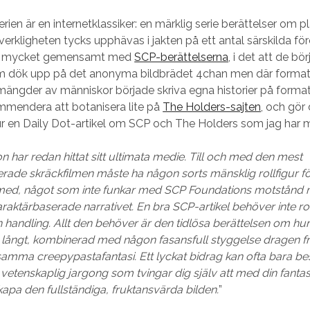
ien är en internetklassiker: en märklig serie berättelser om pla
verkligheten tycks upphävas i jakten på ett antal särskilda fö
har mycket gemensamt med
SCP-berättelserna
, i det att de b
m dök upp på det anonyma bildbrädet 4chan men där format
t mängder av människor började skriva egna historier på format
mmendera att botanisera lite på
The Holders-sajten
, och gör
 ur en Daily Dot-artikel om SCP och The Holders som jag har 
 har redan hittat sitt ultimata medie. Till och med den mest
ade skräckfilmen måste ha någon sorts mänsklig rollfigur fö
ig med, något som inte funkar med SCP Foundations motstånd
karaktärbaserade narrativet. En bra SCP-artikel behöver inte rol
n handling. Allt den behöver är den tidlösa berättelsen om h
ör långt, kombinerad med någon fasansfull styggelse dragen f
mma creepypastafantasi. Ett lyckat bidrag kan ofta bara be
vetenskaplig jargong som tvingar dig själv att med din fantasi
pa den fullständiga, fruktansvärda bilden.
”