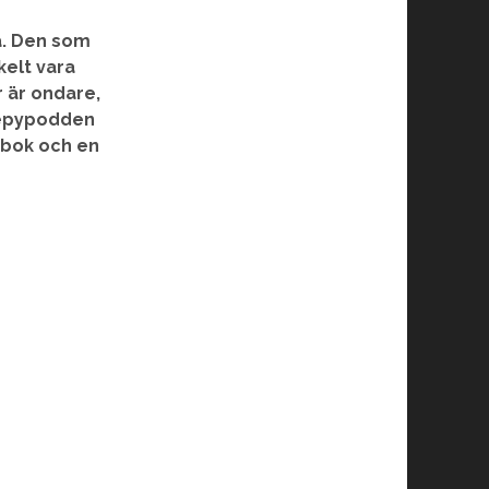
a. Den som
kelt vara
 är ondare,
reepypodden
ebok och en