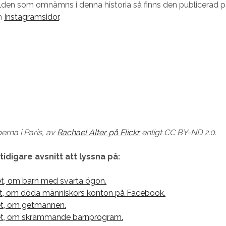
bilden som omnämns i denna historia så finns den publicerad
h
Instagramsidor
.
erna i Paris, av
Rachael Alter på Flickr
enligt CC BY-ND 2.0.
 tidigare avsnitt att lyssna på:
et, om barn med svarta ögon.
et, om döda människors konton på Facebook.
tet, om getmannen.
tet, om skrämmande barnprogram.