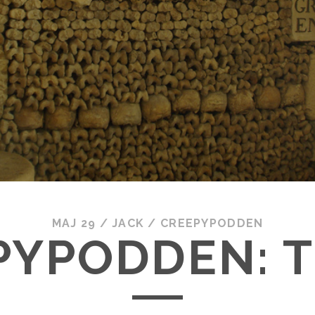
MAJ 29
/
JACK
/
CREEPYPODDEN
PYPODDEN: T