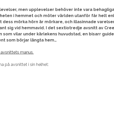
levelser, men upplevelser behöver inte vara behaglig
heten i hemmet och möter världen utanför får helt en
t dess mörka hörn är mörkare, och illasinnade varelser
ant sig vid hemmavid. I det sextiotredje avsnitt av C
 som vilar under kärlekens huvudstad, en bisarr guid
nt som börjar längta hem…
a avsnittets manus.
na på avsnittet i sin helhet: