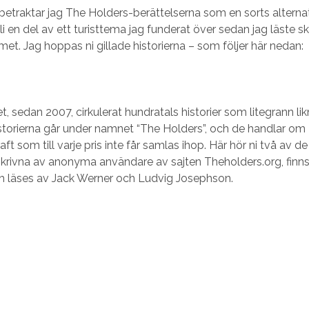
t betraktar jag The Holders-berättelserna som en sorts alterna
li en del av ett turisttema jag funderat över sedan jag läste s
t. Jag hoppas ni gillade historierna – som följer här nedan:
t, sedan 2007, cirkulerat hundratals historier som litegrann l
Historierna går under namnet “The Holders”, och de handlar om
t som till varje pris inte får samlas ihop. Här hör ni två av de
 skrivna av anonyma användare av sajten Theholders.org, finns
ch läses av Jack Werner och Ludvig Josephson.