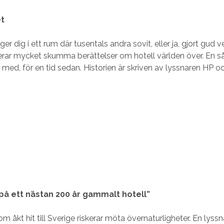
t
er dig i ett rum där tusentals andra sovit, eller ja, gjort gud v
ulerar mycket skumma berättelser om hotell världen över. En 
g med, för en tid sedan. Historien är skriven av lyssnaren HP o
 på ett nästan 200 år gammalt hotell”
om åkt hit till Sverige riskerar möta övernaturligheter. En lys