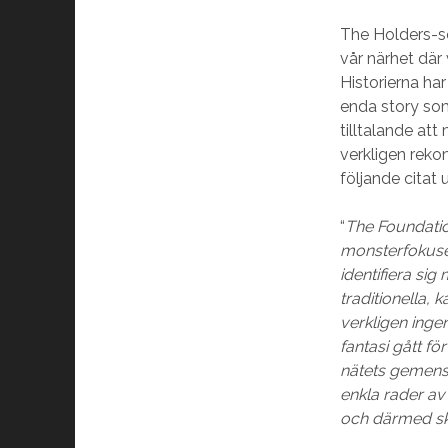
The Holders-ser
vår närhet där 
Historierna 
enda story so
tilltalande at
verkligen reko
följande citat
“
The Foundation
monsterfokuser
identifiera s
traditionella, 
verkligen inge
fantasi gått f
nätets gemensa
enkla rader av 
och därmed ska