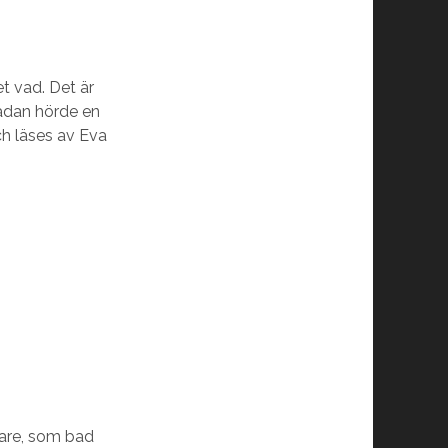
et vad. Det är
sådan hörde en
ch läses av Eva
snare, som bad