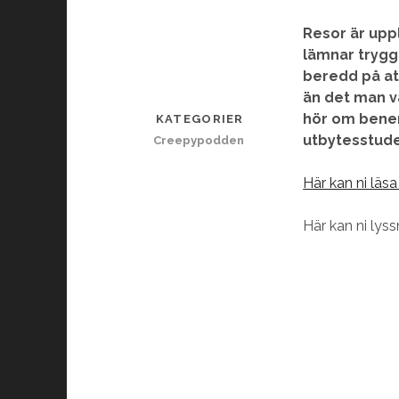
Resor är upp
lämnar trygg
beredd på at
än det man v
hör om benen
KATEGORIER
utbytesstude
Creepypodden
Här kan ni läs
Här kan ni lyss