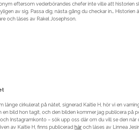
onym eftersom vederbörandes chefer inte ville att historien s
yligen av sig. Passa dig, nästa gång du checkar in… Historien ä
re och läses av Rakel Josephson.
et
om länge cirkulerat på nätet, signerad Kaitie H, hör vi en varni
 om en bild hon tagit, och den bilden kommer jag publicera på
ch Instagramkonto – sök upp oss där om du vill se den när d
riven av Kaitie H, finns publicerad
här
och läses av Linnea Jesi