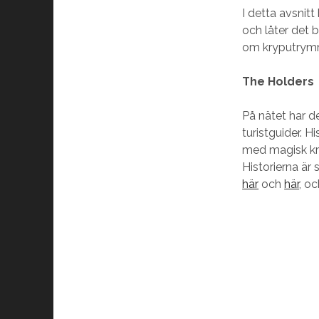
I detta avsnit
och låter det b
om kryputrymme
The Holders
På nätet har de
turistguider. 
med magisk kraf
Historierna är
här
och
här
, o