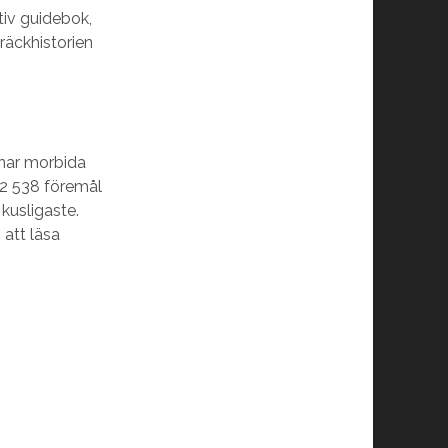
tiv guidebok,
kräckhistorien
iknar morbida
 2 538 föremål
 kusligaste.
 att läsa