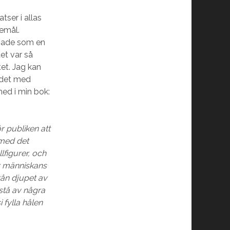
tser i allas
remål.
örjade som en
et var så
et. Jag kan
 det med
med i min bok:
r publiken att
 med det
lfigurer, och
ur människans
rån djupet av
stå av några
 fylla hålen