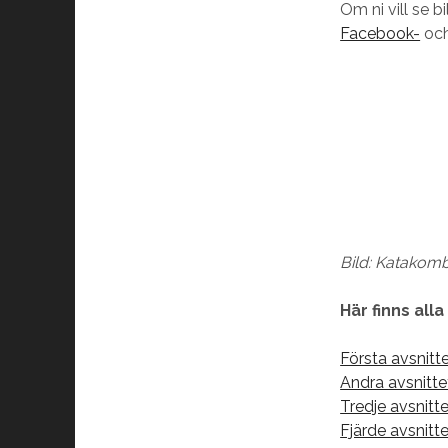
Om ni vill se 
Facebook-
oc
Bild: Katakomb
Här finns alla
Första avsnitt
Andra avsnitt
Tredje avsnit
Fjärde avsnit