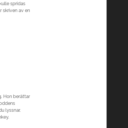
kulle spridas
r skriven av en
ng. Hon berättar
 poddens
u lyssnar.
nkey.