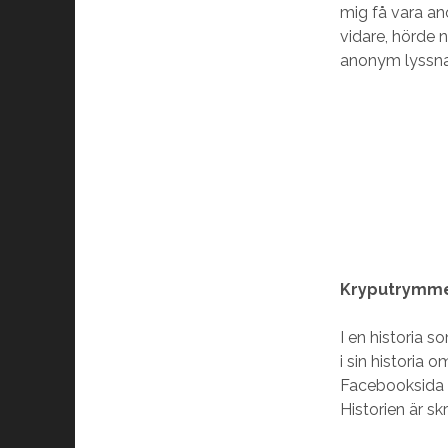
mig få vara an
vidare, hörde n
anonym lyssna
Kryputrymm
I en historia s
i sin historia
Facebooksida o
Historien är sk