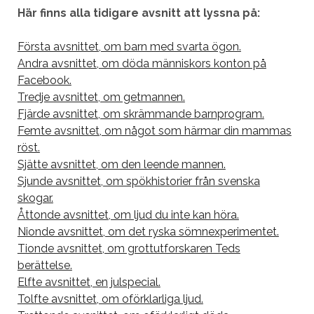
Här finns alla tidigare avsnitt att lyssna på:
Första avsnittet, om barn med svarta ögon.
Andra avsnittet, om döda människors konton på
Facebook.
Tredje avsnittet, om getmannen.
Fjärde avsnittet, om skrämmande barnprogram.
Femte avsnittet, om något som härmar din mammas
röst.
Sjätte avsnittet, om den leende mannen.
Sjunde avsnittet, om spökhistorier från svenska
skogar.
Åttonde avsnittet, om ljud du inte kan höra.
Nionde avsnittet, om det ryska sömnexperimentet.
Tionde avsnittet, om grottutforskaren Teds
berättelse.
Elfte avsnittet, en julspecial.
Tolfte avsnittet, om oförklarliga ljud.