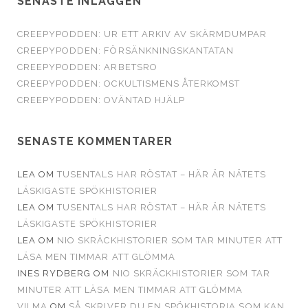
SENASTE INLÄGGEN
CREEPYPODDEN: UR ETT ARKIV AV SKÄRMDUMPAR
CREEPYPODDEN: FÖRSÄNKNINGSKANTATAN
CREEPYPODDEN: ARBETSRO
CREEPYPODDEN: OCKULTISMENS ÅTERKOMST
CREEPYPODDEN: OVÄNTAD HJÄLP
SENASTE KOMMENTARER
LEA
OM
TUSENTALS HAR RÖSTAT – HÄR ÄR NÄTETS
LÄSKIGASTE SPÖKHISTORIER
LEA
OM
TUSENTALS HAR RÖSTAT – HÄR ÄR NÄTETS
LÄSKIGASTE SPÖKHISTORIER
LEA
OM
NIO SKRÄCKHISTORIER SOM TAR MINUTER ATT
LÄSA MEN TIMMAR ATT GLÖMMA
INES RYDBERG
OM
NIO SKRÄCKHISTORIER SOM TAR
MINUTER ATT LÄSA MEN TIMMAR ATT GLÖMMA
VILMA
OM
SÅ SKRIVER DU EN SPÖKHISTORIA SOM KAN