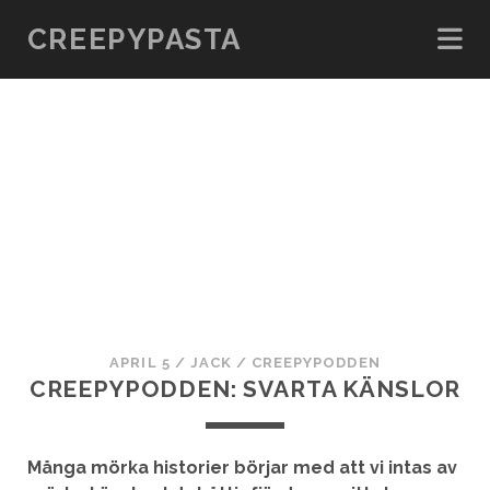
CREEPYPASTA
APRIL 5
/
JACK
/
CREEPYPODDEN
CREEPYPODDEN: SVARTA KÄNSLOR
Många mörka historier börjar med att vi intas av