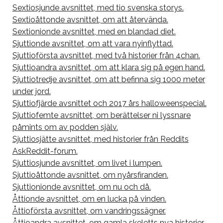
Sextiosjunde avsnittet, med tio svenska storys.
Sextioåttonde avsnittet, om att återvända.
Sextionionde avsnittet, med en blandad diet.
Sjuttionde avsnittet, om att vara nyinflyttad.
Sjuttioförsta avsnittet, med två historier från 4chan.
Sjuttioandra avsnittet, om att klara sig på egen hand.
Sjuttiotredje avsnittet, om att befinna sig 1000 meter
under jord.
Sjuttiofjärde avsnittet och 2017 års halloweenspecial.
Sjuttiofemte avsnittet, om berättelser ni lyssnare
påmints om av podden själv.
Sjuttiosjätte avsnittet, med historier från Reddits
AskReddit-forum.
Sjuttiosjunde avsnittet, om livet i lumpen.
Sjuttioåttonde avsnittet, om nyårsfiranden.
Sjuttionionde avsnittet, om nu och då.
Åttionde avsnittet, om en lucka på vinden.
Åttioförsta avsnittet, om vandringssägner.
Åttioandra avsnittet, om gamla skeletts nya historier.