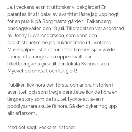
Ja, i veckans avsnitt utforskar vi bakgårdar! En
parentes är att delar av avsnittet läste jag upp högt
för en publik på Borgmästargården i Falkenberg
onsdagskvällen den 18 juli. Tilldragelsen var anordnad
av Jonny Duva Andersson, som vann den
spökhistorietimme jag auktionerade ut i vinterns
Musikhjälpen. Istället för att ta timmen själv valde
Jonny att arrangera en öppen kväll, där
biljettpengarna gick till den lokala Kvinnojouren.
Mycket berömvärt och kul gjort!
Publiken fick höra den första och andra historien i
avsnittet, och som tredje berättelse fick de höra en
längre story som de i slutet tyckte att även ni
poddlyssnare skulle få höra. Så den dyker nog upp
allt eftersom…
Med det sagt: veckans historier.