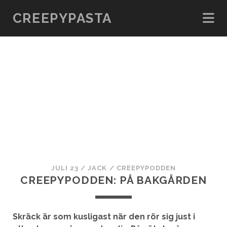
CREEPYPASTA
JULI 23
/
JACK
/
CREEPYPODDEN
CREEPYPODDEN: PÅ BAKGÅRDEN
Skräck är som kusligast när den rör sig just i