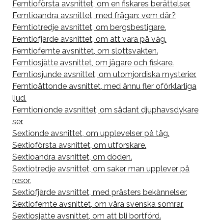
Femtioförsta avsnittet, om en fiskares berättelser.
Femtioandra avsnittet, med frågan: vem där?
Femtiotredje avsnittet, om bergsbestigare.
Femtiofjärde avsnittet, om att vara på väg.
Femtiofemte avsnittet, om slottsvakten.
Femtiosjätte avsnittet, om jägare och fiskare.
Femtiosjunde avsnittet, om utomjordiska mysterier.
Femtioåttonde avsnittet, med ännu fler oförklarliga
ljud.
Femtionionde avsnittet, om sådant djuphavsdykare
ser.
Sextionde avsnittet, om upplevelser på tåg.
Sextioförsta avsnittet, om utforskare.
Sextioandra avsnittet, om döden.
Sextiotredje avsnittet, om saker man upplever på
resor.
Sextiofjärde avsnittet, med prästers bekännelser.
Sextiofemte avsnittet, om våra svenska somrar.
Sextiosjätte avsnittet, om att bli bortförd.