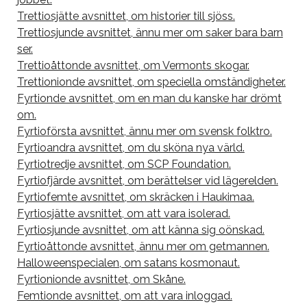
Trettiosjätte avsnittet, om historier till sjöss.
Trettiosjunde avsnittet, ännu mer om saker bara barn
ser.
Trettioåttonde avsnittet, om Vermonts skogar.
Trettionionde avsnittet, om speciella omständigheter.
Fyrtionde avsnittet, om en man du kanske har drömt
om.
Fyrtioförsta avsnittet, ännu mer om svensk folktro.
Fyrtioandra avsnittet, om du sköna nya värld.
Fyrtiotredje avsnittet, om SCP Foundation.
Fyrtiofjärde avsnittet, om berättelser vid lägerelden.
Fyrtiofemte avsnittet, om skräcken i Haukimaa.
Fyrtiosjätte avsnittet, om att vara isolerad.
Fyrtiosjunde avsnittet, om att känna sig oönskad.
Fyrtioåttonde avsnittet, ännu mer om getmannen.
Halloweenspecialen, om satans kosmonaut.
Fyrtionionde avsnittet, om Skåne.
Femtionde avsnittet, om att vara inloggad.