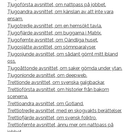
Tjugoförsta avsnittet, om nattpass på jobbet.
Tjugoandra avsnittet, om känslan av att inte vara
ensam.
Tjugotredje avsnittet, om en hemsökt tavla.
Tjugofjärde avsnittet, om buggarna i Matrix.
Tjugofemte avsnittet, om Oändliga huset.
Tjugosjätte avsnittet, om sömnparalyser.
Tjugosjunde avsnittet, om sådant gömt mitt ibland
oss.
Tjugoåttonde avsnittet, om saker gömda under ytan.
Tjugonionde avsnittet, om deepweb.
Trettionde avsnittet, om svenska galgbackar.
Trettioförsta avsnittet, om historier från bakom
scenerna.
Trettioandra avsnittet, om Gotland.
Trettiotredje avsnittet, med en skogvakts berättelser.
Trettiofjärde avsnittet, om svensk folktro.
Trettiofemte avsnittet, ännu mer om nattpass på
jobbet.