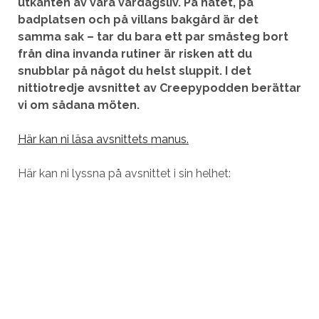
utkanten av våra vardagsliv. På nätet, på
badplatsen och på villans bakgård är det
samma sak – tar du bara ett par småsteg bort
från dina invanda rutiner är risken att du
snubblar på något du helst sluppit. I det
nittiotredje avsnittet av Creepypodden berättar
vi om sådana möten.
Här kan ni läsa avsnittets manus.
Här kan ni lyssna på avsnittet i sin helhet: