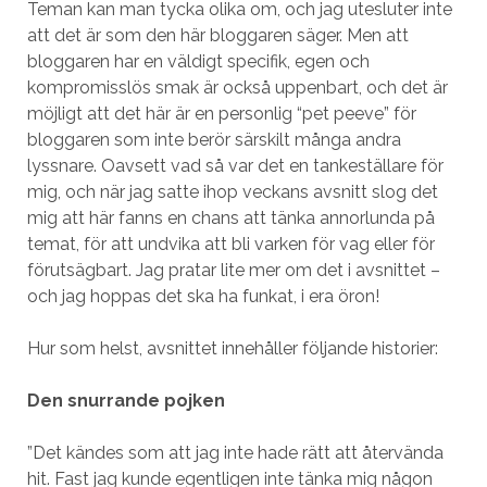
Teman kan man tycka olika om, och jag utesluter inte
att det är som den här bloggaren säger. Men att
bloggaren har en väldigt specifik, egen och
kompromisslös smak är också uppenbart, och det är
möjligt att det här är en personlig “pet peeve” för
bloggaren som inte berör särskilt många andra
lyssnare. Oavsett vad så var det en tankeställare för
mig, och när jag satte ihop veckans avsnitt slog det
mig att här fanns en chans att tänka annorlunda på
temat, för att undvika att bli varken för vag eller för
förutsägbart. Jag pratar lite mer om det i avsnittet –
och jag hoppas det ska ha funkat, i era öron!
Hur som helst, avsnittet innehåller följande historier:
Den snurrande pojken
”Det kändes som att jag inte hade rätt att återvända
hit. Fast jag kunde egentligen inte tänka mig någon