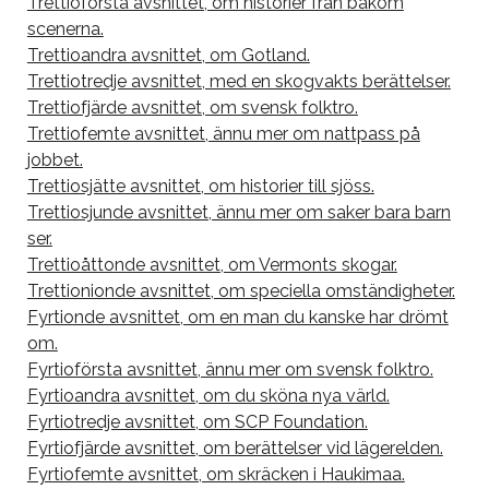
Trettioförsta avsnittet, om historier från bakom
scenerna.
Trettioandra avsnittet, om Gotland.
Trettiotredje avsnittet, med en skogvakts berättelser.
Trettiofjärde avsnittet, om svensk folktro.
Trettiofemte avsnittet, ännu mer om nattpass på
jobbet.
Trettiosjätte avsnittet, om historier till sjöss.
Trettiosjunde avsnittet, ännu mer om saker bara barn
ser.
Trettioåttonde avsnittet, om Vermonts skogar.
Trettionionde avsnittet, om speciella omständigheter.
Fyrtionde avsnittet, om en man du kanske har drömt
om.
Fyrtioförsta avsnittet, ännu mer om svensk folktro.
Fyrtioandra avsnittet, om du sköna nya värld.
Fyrtiotredje avsnittet, om SCP Foundation.
Fyrtiofjärde avsnittet, om berättelser vid lägerelden.
Fyrtiofemte avsnittet, om skräcken i Haukimaa.