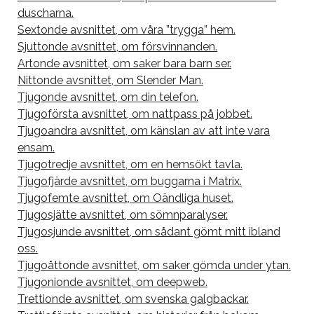
duscharna.
Sextonde avsnittet, om våra ”trygga” hem.
Sjuttonde avsnittet, om försvinnanden.
Artonde avsnittet, om saker bara barn ser.
Nittonde avsnittet, om Slender Man.
Tjugonde avsnittet, om din telefon.
Tjugoförsta avsnittet, om nattpass på jobbet.
Tjugoandra avsnittet, om känslan av att inte vara
ensam.
Tjugotredje avsnittet, om en hemsökt tavla.
Tjugofjärde avsnittet, om buggarna i Matrix.
Tjugofemte avsnittet, om Oändliga huset.
Tjugosjätte avsnittet, om sömnparalyser.
Tjugosjunde avsnittet, om sådant gömt mitt ibland
oss.
Tjugoåttonde avsnittet, om saker gömda under ytan.
Tjugonionde avsnittet, om deepweb.
Trettionde avsnittet, om svenska galgbackar.