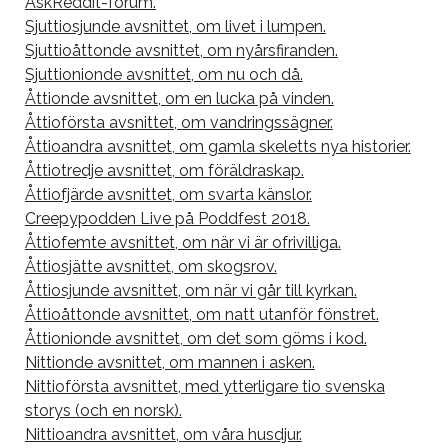
AskReddit-forum.
Sjuttiosjunde avsnittet, om livet i lumpen.
Sjuttioåttonde avsnittet, om nyårsfiranden.
Sjuttionionde avsnittet, om nu och då.
Åttionde avsnittet, om en lucka på vinden.
Åttioförsta avsnittet, om vandringssägner.
Åttioandra avsnittet, om gamla skeletts nya historier.
Åttiotredje avsnittet, om föräldraskap.
Åttiofjärde avsnittet, om svarta känslor.
Creepypodden Live på Poddfest 2018.
Åttiofemte avsnittet, om när vi är ofrivilliga.
Åttiosjätte avsnittet, om skogsrov.
Åttiosjunde avsnittet, om när vi går till kyrkan.
Åttioåttonde avsnittet, om natt utanför fönstret.
Åttionionde avsnittet, om det som göms i kod.
Nittionde avsnittet, om mannen i asken.
Nittioförsta avsnittet, med ytterligare tio svenska
storys (och en norsk).
Nittioandra avsnittet, om våra husdjur.