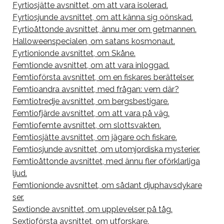
Fyrtiosjätte avsnittet, om att vara isolerad.
Fyrtiosjunde avsnittet, om att känna sig oönskad.
Fyrtioåttonde avsnittet, ännu mer om getmannen.
Halloweenspecialen, om satans kosmonaut.
Fyrtionionde avsnittet, om Skåne.
Femtionde avsnittet, om att vara inloggad.
Femtioförsta avsnittet, om en fiskares berättelser.
Femtioandra avsnittet, med frågan: vem där?
Femtiotredje avsnittet, om bergsbestigare.
Femtiofjärde avsnittet, om att vara på väg.
Femtiofemte avsnittet, om slottsvakten.
Femtiosjätte avsnittet, om jägare och fiskare.
Femtiosjunde avsnittet, om utomjordiska mysterier.
Femtioåttonde avsnittet, med ännu fler oförklarliga
ljud.
Femtionionde avsnittet, om sådant djuphavsdykare
ser.
Sextionde avsnittet, om upplevelser på tåg.
Sextioförsta avsnittet, om utforskare.