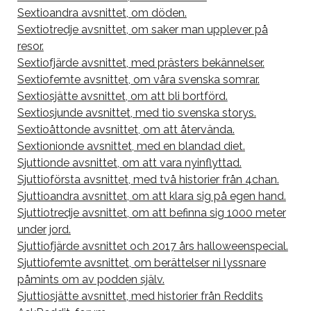
Sextioandra avsnittet, om döden.
Sextiotredje avsnittet, om saker man upplever på
resor.
Sextiofjärde avsnittet, med prästers bekännelser.
Sextiofemte avsnittet, om våra svenska somrar.
Sextiosjätte avsnittet, om att bli bortförd.
Sextiosjunde avsnittet, med tio svenska storys.
Sextioåttonde avsnittet, om att återvända.
Sextionionde avsnittet, med en blandad diet.
Sjuttionde avsnittet, om att vara nyinflyttad.
Sjuttioförsta avsnittet, med två historier från 4chan.
Sjuttioandra avsnittet, om att klara sig på egen hand.
Sjuttiotredje avsnittet, om att befinna sig 1000 meter
under jord.
Sjuttiofjärde avsnittet och 2017 års halloweenspecial.
Sjuttiofemte avsnittet, om berättelser ni lyssnare
påmints om av podden själv.
Sjuttiosjätte avsnittet, med historier från Reddits