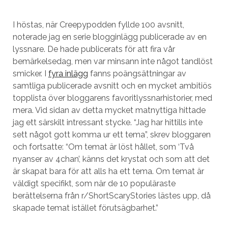
I höstas, när Creepypodden fyllde 100 avsnitt,
noterade jag en serie blogginlägg publicerade av en
lyssnare. De hade publicerats för att fira vår
bemärkelsedag, men var minsann inte något tandlöst
smicker. I
fyra inlägg
fanns poängsättningar av
samtliga publicerade avsnitt och en mycket ambitiös
topplista över bloggarens favoritlyssnarhistorier, med
mera. Vid sidan av detta mycket matnyttiga hittade
jag ett särskilt intressant stycke. “Jag har hittills inte
sett något gott komma ur ett tema”, skrev bloggaren
och fortsatte: “Om temat är löst hållet, som ‘Två
nyanser av 4chan’, känns det krystat och som att det
är skapat bara för att alls ha ett tema. Om temat är
väldigt specifikt, som när de 10 populäraste
berättelserna från r/ShortScaryStories lästes upp, då
skapade temat istället förutsägbarhet.”