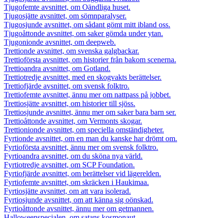
Tjugofemte avsnittet, om Oändliga huset.
Tjugosjätte avsnittet, om sömnparalyser.
Tjugosjunde avsnittet, om sådant gömt mitt ibland oss.
Tjugoåttonde avsnittet, om saker gömda under ytan.
Tjugonionde avsnittet, om deepweb.
Trettionde avsnittet, om svenska galgbackar.
Trettioförsta avsnittet, om historier från bakom scenerna.
Trettioandra avsnittet, om Gotland.
Trettiotredje avsnittet, med en skogvakts berättelser.
Trettiofjärde avsnittet, om svensk folktro.
Trettiofemte avsnittet, ännu mer om nattpass på jobbet.
Trettiosjätte avsnittet, om historier till sjöss.
Trettiosjunde avsnittet, ännu mer om saker bara barn ser.
Trettioåttonde avsnittet, om Vermonts skogar.
Trettionionde avsnittet, om speciella omständigheter.
Fyrtionde avsnittet, om en man du kanske har drömt om.
Fyrtioförsta avsnittet, ännu mer om svensk folktro.
Fyrtioandra avsnittet, om du sköna nya värld.
Fyrtiotredje avsnittet, om SCP Foundation.
Fyrtiofjärde avsnittet, om berättelser vid lägerelden.
Fyrtiofemte avsnittet, om skräcken i Haukimaa.
Fyrtiosjätte avsnittet, om att vara isolerad.
Fyrtiosjunde avsnittet, om att känna sig oönskad.
Fyrtioåttonde avsnittet, ännu mer om getmannen.
Halloweenspecialen, om satans kosmonaut.