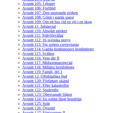
Avsnitt 105: I djupet
Avsnitt 106: Förföljd
Avsnitt 107: Den snurrande pojken
Avsnitt 108: Gömt i gamla sagor
Avsnitt 109: Om ett hus vid en sjö i en skog
Avsnitt 11: Julspecial
Avsnitt 110: Absolut mörker
Avsnitt 111: Självförvållat
Avsnitt 112: 16 svenska storys
Avsnitt 113: Sju sorters creepypasta
Avsnitt 114: Gamla institutioners hemligheter
Avsnitt 115: Svälten
Avsnitt 116: Vem där II
Avsnitt 117: Midsommarspecial
Avsnitt 118: Militära hemligheter
Avsnitt 119: Familj, del 1
Avsnitt 12: Oförklarliga ljud
Avsnitt 120: Författare okänd
Avsnitt 121: Efter katastrofen
Avsnitt 122: Studentliv
Avsnitt 123: Obesvarade frågor
Avsnitt 124: En soldat långt hemifrån
Avsnitt 125: Spår
Avsnitt 126: Övertid
Avsnitt 127: Försvunnen II