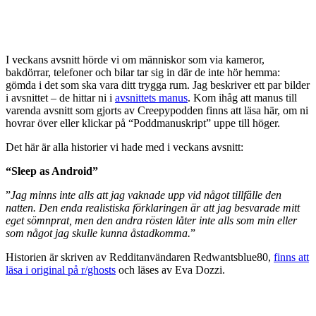
I veckans avsnitt hörde vi om människor som via kameror,
bakdörrar, telefoner och bilar tar sig in där de inte hör hemma:
gömda i det som ska vara ditt trygga rum. Jag beskriver ett par bilder
i avsnittet – de hittar ni i
avsnittets manus
. Kom ihåg att manus till
varenda avsnitt som gjorts av Creepypodden finns att läsa här, om ni
hovrar över eller klickar på “Poddmanuskript” uppe till höger.
Det här är alla historier vi hade med i veckans avsnitt:
“Sleep as Android”
”
Jag minns inte alls att jag vaknade upp vid något tillfälle den
natten. Den enda realistiska förklaringen är att jag besvarade mitt
eget sömnprat, men den andra rösten låter inte alls som min eller
som något jag skulle kunna åstadkomma.
”
Historien är skriven av Redditanvändaren Redwantsblue80,
finns att
läsa i original på r/ghosts
och läses av Eva Dozzi.