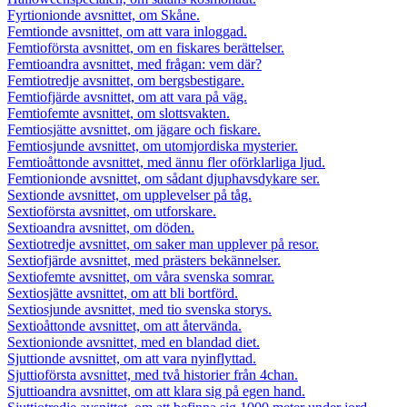
Fyrtionionde avsnittet, om Skåne.
Femtionde avsnittet, om att vara inloggad.
Femtioförsta avsnittet, om en fiskares berättelser.
Femtioandra avsnittet, med frågan: vem där?
Femtiotredje avsnittet, om bergsbestigare.
Femtiofjärde avsnittet, om att vara på väg.
Femtiofemte avsnittet, om slottsvakten.
Femtiosjätte avsnittet, om jägare och fiskare.
Femtiosjunde avsnittet, om utomjordiska mysterier.
Femtioåttonde avsnittet, med ännu fler oförklarliga ljud.
Femtionionde avsnittet, om sådant djuphavsdykare ser.
Sextionde avsnittet, om upplevelser på tåg.
Sextioförsta avsnittet, om utforskare.
Sextioandra avsnittet, om döden.
Sextiotredje avsnittet, om saker man upplever på resor.
Sextiofjärde avsnittet, med prästers bekännelser.
Sextiofemte avsnittet, om våra svenska somrar.
Sextiosjätte avsnittet, om att bli bortförd.
Sextiosjunde avsnittet, med tio svenska storys.
Sextioåttonde avsnittet, om att återvända.
Sextionionde avsnittet, med en blandad diet.
Sjuttionde avsnittet, om att vara nyinflyttad.
Sjuttioförsta avsnittet, med två historier från 4chan.
Sjuttioandra avsnittet, om att klara sig på egen hand.