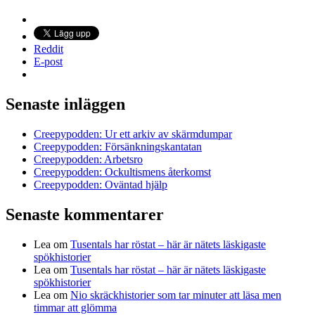
Reddit
E-post
Senaste inläggen
Creepypodden: Ur ett arkiv av skärmdumpar
Creepypodden: Försänkningskantatan
Creepypodden: Arbetsro
Creepypodden: Ockultismens återkomst
Creepypodden: Oväntad hjälp
Senaste kommentarer
Lea
om
Tusentals har röstat – här är nätets läskigaste
spökhistorier
Lea
om
Tusentals har röstat – här är nätets läskigaste
spökhistorier
Lea
om
Nio skräckhistorier som tar minuter att läsa men
timmar att glömma