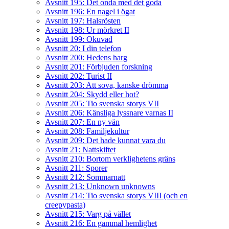
Avsnitt 195: Det onda med det goda
Avsnitt 196: En nagel i ögat
Avsnitt 197: Halsrösten
Avsnitt 198: Ur mörkret II
Avsnitt 199: Okuvad
Avsnitt 20: I din telefon
Avsnitt 200: Hedens harg
Avsnitt 201: Förbjuden forskning
Avsnitt 202: Turist II
Avsnitt 203: Att sova, kanske drömma
Avsnitt 204: Skydd eller hot?
Avsnitt 205: Tio svenska storys VII
Avsnitt 206: Känsliga lyssnare varnas II
Avsnitt 207: En ny vän
Avsnitt 208: Familjekultur
Avsnitt 209: Det hade kunnat vara du
Avsnitt 21: Nattskiftet
Avsnitt 210: Bortom verklighetens gräns
Avsnitt 211: Sporer
Avsnitt 212: Sommarnatt
Avsnitt 213: Unknown unknowns
Avsnitt 214: Tio svenska storys VIII (och en
creepypasta)
Avsnitt 215: Varg på vället
Avsnitt 216: En gammal hemlighet