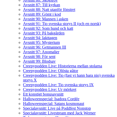
Avsnitt 86: Skogsrov
Avsnitt 87: Till kyrkan
Avsnitt 88: Natt utanför fönstret
Avsnitt 89: Gömt i kod
Avsnitt 90: Mannen i asken
Avsnitt 91: Tio svenska storys II (och en norsk)
Avsnitt 92: Som hund och katt
Avsnitt 93: På bakgården
Avsnitt 94: Iakttagen
Avsnitt 95: Mysterium
Avsnitt 96: Getmannen III
Avsnitt 97: Anomalier
Avsnitt 98: För sent
Avsnitt 99: Blodsav
Creepypodden Live: Historierna mellan stolarna
Creepypodden Live: Olösta gåtor
Creepypodden Live: Tio (fast vi hann bara nio) svenska
storys X
Creepypodden Live: Tio svenska storys IX
Creepypodden Live: Ur mörkret
Ett konstigt bonusavsnitt
Halloweenspecial: Isadora Cordée
Halloweenspecial: Satans kosmonaut
Specialavsnitt: Live på Poddfest Nonstop
Specialavsnitt: Livestream med Jack Werner