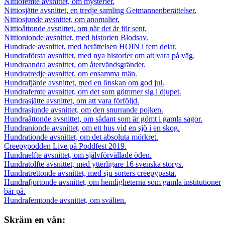
Nittiofemte avsnittet, om mysterier.
Nittiosjätte avsnittet, en tredje samling Getmannenberättelser.
Nittiosjunde avsnittet, om anomalier.
Nittioåttonde avsnittet, om när det är för sent.
Nittionionde avsnittet, med historien Blodsav.
Hundrade avsnittet, med berättelsen HOIN i fem delar.
Hundraförsta avsnittet, med nya historier om att vara på väg.
Hundraandra avsnittet, om återvändsgränder.
Hundratredje avsnittet, om ensamma män.
Hundrafjärde avsnittet, med en önskan om god jul.
Hundrafemte avsnittet, om det som gömmer sig i djupet.
Hundrasjätte avsnittet, om att vara förföljd.
Hundrasjunde avsnittet, om den snurrande pojken.
Hundraåttonde avsnittet, om sådant som är gömt i gamla sagor.
Hundranionde avsnittet, om ett hus vid en sjö i en skog.
Hundrationde avsnittet, om det absoluta mörkret.
Creepypodden Live på Poddfest 2019.
Hundraelfte avsnittet, om självförvållade öden.
Hundratolfte avsnittet, med ytterligare 16 svenska storys.
Hundratrettonde avsnittet, med sju sorters creepypasta.
Hundrafjortonde avsnittet, om hemligheterna som gamla institutioner
bär på.
Hundrafemtonde avsnittet, om svälten.
Skräm en vän: