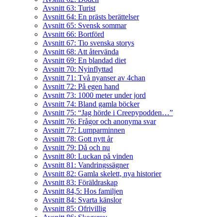
Avsnitt 63: Turist
Avsnitt 64: En prästs berättelser
Avsnitt 65: Svensk sommar
Avsnitt 66: Bortförd
Avsnitt 67: Tio svenska storys
Avsnitt 68: Att återvända
Avsnitt 69: En blandad diet
Avsnitt 70: Nyinflyttad
Avsnitt 71: Två nyanser av 4chan
Avsnitt 72: På egen hand
Avsnitt 73: 1000 meter under jord
Avsnitt 74: Bland gamla böcker
Avsnitt 75: “Jag hörde i Creepypodden…”
Avsnitt 76: Frågor och anonyma svar
Avsnitt 77: Lumparminnen
Avsnitt 78: Gott nytt år
Avsnitt 79: Då och nu
Avsnitt 80: Luckan på vinden
Avsnitt 81: Vandringssägner
Avsnitt 82: Gamla skelett, nya historier
Avsnitt 83: Föräldraskap
Avsnitt 84,5: Hos familjen
Avsnitt 84: Svarta känslor
Avsnitt 85: Ofrivillig