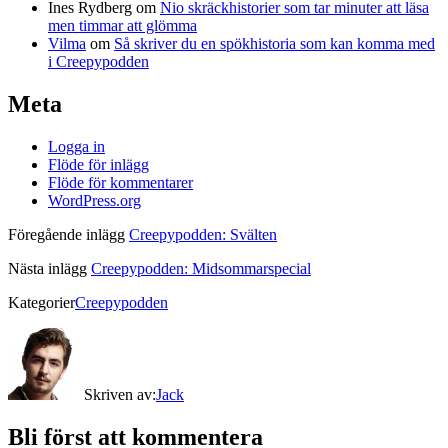
Ines Rydberg
om
Nio skräckhistorier som tar minuter att läsa
men timmar att glömma
Vilma
om
Så skriver du en spökhistoria som kan komma med
i Creepypodden
Meta
Logga in
Flöde för inlägg
Flöde för kommentarer
WordPress.org
Föregående inlägg
Creepypodden: Svälten
Nästa inlägg
Creepypodden: Midsommarspecial
Kategorier
Creepypodden
Skriven av:
Jack
Bli först att kommentera