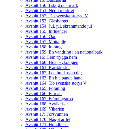
Avsnitt 15: Duscharna
Avsnitt 150: I skog och mark
Avsnitt 151: Ned i mörkret
Avsnitt 152: Tio svenska storys IV
Avsnitt 153: Glasberget
Avsnitt 154: Jul, jul, skrämmande jul
Avsnitt 155: Influencer
Avsnitt 156: Öar
Avsnitt 157: Mottaglig
Avsnitt 158: Intrång
Avsnitt 159: En vandring i en nationalpark
Avsnitt 16: Hem trygga hem
Avsnitt 160: Hos psykologen
Avsnitt 161: Karriärsslut
Avsnitt 162: I en butik nära dig
Avsnitt 163: En hjälpande hand
Avsnitt 164: Tio svenska storys V
Avsnitt 165: Föraning
Avsnitt 166: Firman
Avsnitt 167: Främlingarna
Avsnitt 168: Avvikelser
Avsnitt 169: Vikarien
Avsnitt 17: Försvunnen
Avsnitt 170: Något är fel
Avsnitt 171: Hundhuset