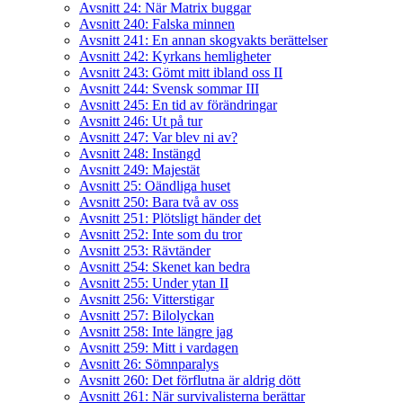
Avsnitt 24: När Matrix buggar
Avsnitt 240: Falska minnen
Avsnitt 241: En annan skogvakts berättelser
Avsnitt 242: Kyrkans hemligheter
Avsnitt 243: Gömt mitt ibland oss II
Avsnitt 244: Svensk sommar III
Avsnitt 245: En tid av förändringar
Avsnitt 246: Ut på tur
Avsnitt 247: Var blev ni av?
Avsnitt 248: Instängd
Avsnitt 249: Majestät
Avsnitt 25: Oändliga huset
Avsnitt 250: Bara två av oss
Avsnitt 251: Plötsligt händer det
Avsnitt 252: Inte som du tror
Avsnitt 253: Rävtänder
Avsnitt 254: Skenet kan bedra
Avsnitt 255: Under ytan II
Avsnitt 256: Vitterstigar
Avsnitt 257: Bilolyckan
Avsnitt 258: Inte längre jag
Avsnitt 259: Mitt i vardagen
Avsnitt 26: Sömnparalys
Avsnitt 260: Det förflutna är aldrig dött
Avsnitt 261: När survivalisterna berättar