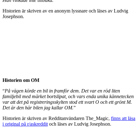
Han vinkade inte tillbaka.
”
Historien är skriven av en anonym lyssnare och läses av Ludvig
Josephson.
Historien om OM
“
På vägen körde en bil in framför dem. Det var en röd liten
familjebil med märket bortslipat, och vars enda unika kännetecken
var att det på registreringsskylten stod ett svart O och ett grönt M.
Det är den här bilen jag kallar OM.
”
Historien är skriven av Redditanvändaren The_Magic,
finns att läsa
i original på r/askreddit
och läses av Ludvig Josephson.