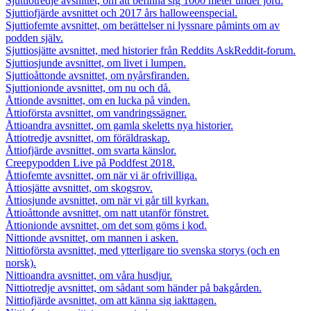
Sjuttiotredje avsnittet, om att befinna sig 1000 meter under jord.
Sjuttiofjärde avsnittet och 2017 års halloweenspecial.
Sjuttiofemte avsnittet, om berättelser ni lyssnare påmints om av
podden själv.
Sjuttiosjätte avsnittet, med historier från Reddits AskReddit-forum.
Sjuttiosjunde avsnittet, om livet i lumpen.
Sjuttioåttonde avsnittet, om nyårsfiranden.
Sjuttionionde avsnittet, om nu och då.
Åttionde avsnittet, om en lucka på vinden.
Åttioförsta avsnittet, om vandringssägner.
Åttioandra avsnittet, om gamla skeletts nya historier.
Åttiotredje avsnittet, om föräldraskap.
Åttiofjärde avsnittet, om svarta känslor.
Creepypodden Live på Poddfest 2018.
Åttiofemte avsnittet, om när vi är ofrivilliga.
Åttiosjätte avsnittet, om skogsrov.
Åttiosjunde avsnittet, om när vi går till kyrkan.
Åttioåttonde avsnittet, om natt utanför fönstret.
Åttionionde avsnittet, om det som göms i kod.
Nittionde avsnittet, om mannen i asken.
Nittioförsta avsnittet, med ytterligare tio svenska storys (och en
norsk).
Nittioandra avsnittet, om våra husdjur.
Nittiotredje avsnittet, om sådant som händer på bakgården.
Nittiofjärde avsnittet, om att känna sig iakttagen.