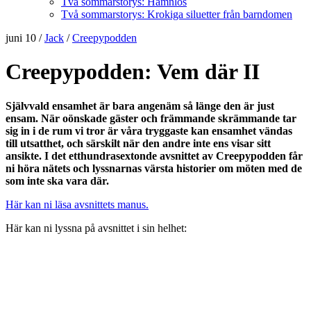
Två sommarstorys: Hamnlös
Två sommarstorys: Krokiga siluetter från barndomen
juni 10
/
Jack
/
Creepypodden
Creepypodden: Vem där II
Självvald ensamhet är bara angenäm så länge den är just
ensam. När oönskade gäster och främmande skrämmande tar
sig in i de rum vi tror är våra tryggaste kan ensamhet vändas
till utsatthet, och särskilt när den andre inte ens visar sitt
ansikte. I det etthundrasextonde avsnittet av Creepypodden får
ni höra nätets och lyssnarnas värsta historier om möten med de
som inte ska vara där.
Här kan ni läsa avsnittets manus.
Här kan ni lyssna på avsnittet i sin helhet: