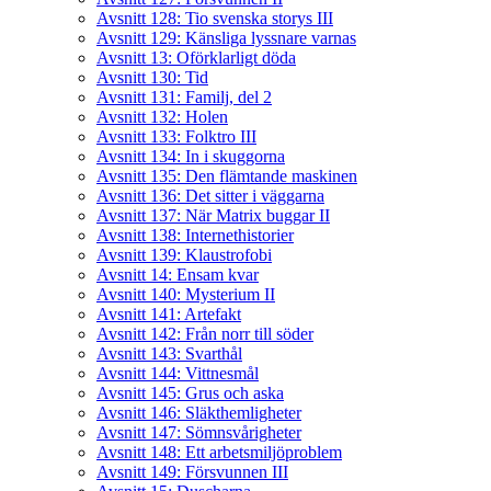
Avsnitt 128: Tio svenska storys III
Avsnitt 129: Känsliga lyssnare varnas
Avsnitt 13: Oförklarligt döda
Avsnitt 130: Tid
Avsnitt 131: Familj, del 2
Avsnitt 132: Holen
Avsnitt 133: Folktro III
Avsnitt 134: In i skuggorna
Avsnitt 135: Den flämtande maskinen
Avsnitt 136: Det sitter i väggarna
Avsnitt 137: När Matrix buggar II
Avsnitt 138: Internethistorier
Avsnitt 139: Klaustrofobi
Avsnitt 14: Ensam kvar
Avsnitt 140: Mysterium II
Avsnitt 141: Artefakt
Avsnitt 142: Från norr till söder
Avsnitt 143: Svarthål
Avsnitt 144: Vittnesmål
Avsnitt 145: Grus och aska
Avsnitt 146: Släkthemligheter
Avsnitt 147: Sömnsvårigheter
Avsnitt 148: Ett arbetsmiljöproblem
Avsnitt 149: Försvunnen III