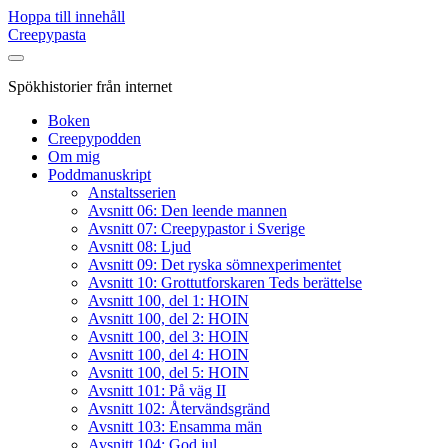
Hoppa till innehåll
Creepypasta
Spökhistorier från internet
Boken
Creepypodden
Om mig
Poddmanuskript
Anstaltsserien
Avsnitt 06: Den leende mannen
Avsnitt 07: Creepypastor i Sverige
Avsnitt 08: Ljud
Avsnitt 09: Det ryska sömnexperimentet
Avsnitt 10: Grottutforskaren Teds berättelse
Avsnitt 100, del 1: HOIN
Avsnitt 100, del 2: HOIN
Avsnitt 100, del 3: HOIN
Avsnitt 100, del 4: HOIN
Avsnitt 100, del 5: HOIN
Avsnitt 101: På väg II
Avsnitt 102: Återvändsgränd
Avsnitt 103: Ensamma män
Avsnitt 104: God jul