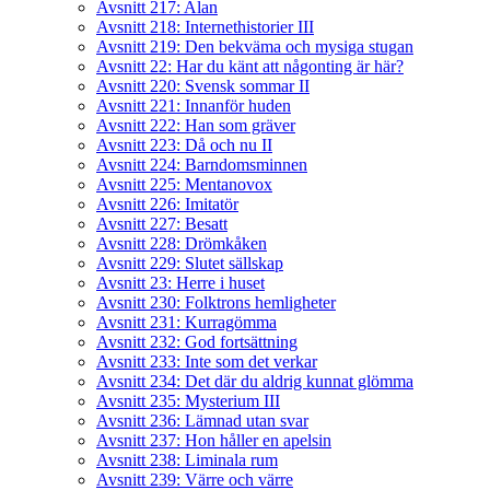
Avsnitt 217: Alan
Avsnitt 218: Internethistorier III
Avsnitt 219: Den bekväma och mysiga stugan
Avsnitt 22: Har du känt att någonting är här?
Avsnitt 220: Svensk sommar II
Avsnitt 221: Innanför huden
Avsnitt 222: Han som gräver
Avsnitt 223: Då och nu II
Avsnitt 224: Barndomsminnen
Avsnitt 225: Mentanovox
Avsnitt 226: Imitatör
Avsnitt 227: Besatt
Avsnitt 228: Drömkåken
Avsnitt 229: Slutet sällskap
Avsnitt 23: Herre i huset
Avsnitt 230: Folktrons hemligheter
Avsnitt 231: Kurragömma
Avsnitt 232: God fortsättning
Avsnitt 233: Inte som det verkar
Avsnitt 234: Det där du aldrig kunnat glömma
Avsnitt 235: Mysterium III
Avsnitt 236: Lämnad utan svar
Avsnitt 237: Hon håller en apelsin
Avsnitt 238: Liminala rum
Avsnitt 239: Värre och värre