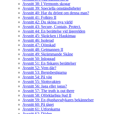
Avsnitt 38: I Vermonts skogar
Avsnitt 39: Speciella omständigheter
Avsnitt 40: Har du drömt om denna man?
Avsnitt 41: Folktro II
Avsnitt 42: Du sköna nya värld
Avsnitt 43: Secure, Contain, Protect.
Avsnitt 44: En berättelse vid lägerelden
Avsnitt 45: Skräcken i Haukimaa
Avsnitt 46: Isolerad
Avsnitt 47: Oönskad
Avsnitt 48: Getmannen II
Avsnitt 49: Skrämmande Skåne
Avsnitt 50: Inloggad
Avsnitt 51: En fiskares berättelser
Avsnitt 52: Vem där?
Avsnitt 53: Bergsbestigarna
Avsnitt 54: På väg
Avsnitt 55: Slottsvakten
Avsnitt 56: Jaga eller jagas?
Avsnitt 57: The truth is out there
Avsnitt 58: Oförklarliga ljud II
Avsnitt 59: En djuphavsdykares bekännelser
Avsnitt 60: På tåget
Avsnitt 61: Utforskarna
Avsnitt 62: Döden