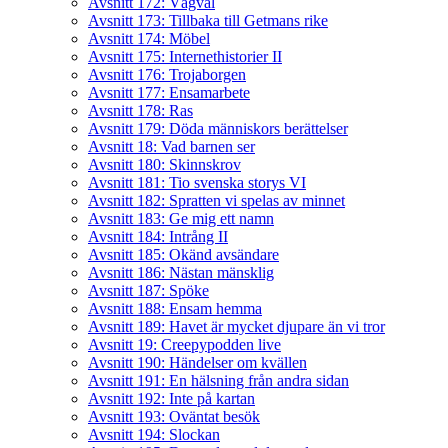
Avsnitt 172: Vägval
Avsnitt 173: Tillbaka till Getmans rike
Avsnitt 174: Möbel
Avsnitt 175: Internethistorier II
Avsnitt 176: Trojaborgen
Avsnitt 177: Ensamarbete
Avsnitt 178: Ras
Avsnitt 179: Döda människors berättelser
Avsnitt 18: Vad barnen ser
Avsnitt 180: Skinnskrov
Avsnitt 181: Tio svenska storys VI
Avsnitt 182: Spratten vi spelas av minnet
Avsnitt 183: Ge mig ett namn
Avsnitt 184: Intrång II
Avsnitt 185: Okänd avsändare
Avsnitt 186: Nästan mänsklig
Avsnitt 187: Spöke
Avsnitt 188: Ensam hemma
Avsnitt 189: Havet är mycket djupare än vi tror
Avsnitt 19: Creepypodden live
Avsnitt 190: Händelser om kvällen
Avsnitt 191: En hälsning från andra sidan
Avsnitt 192: Inte på kartan
Avsnitt 193: Oväntat besök
Avsnitt 194: Slockan