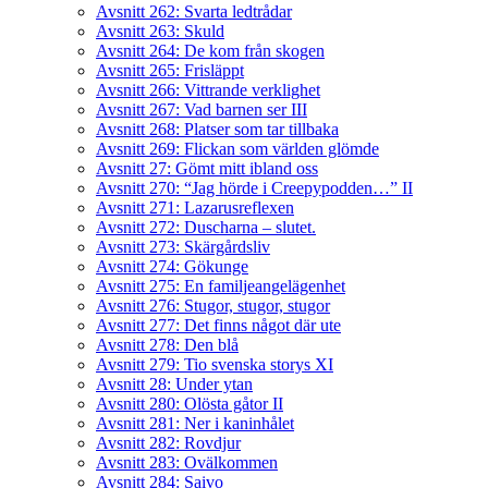
Avsnitt 262: Svarta ledtrådar
Avsnitt 263: Skuld
Avsnitt 264: De kom från skogen
Avsnitt 265: Frisläppt
Avsnitt 266: Vittrande verklighet
Avsnitt 267: Vad barnen ser III
Avsnitt 268: Platser som tar tillbaka
Avsnitt 269: Flickan som världen glömde
Avsnitt 27: Gömt mitt ibland oss
Avsnitt 270: “Jag hörde i Creepypodden…” II
Avsnitt 271: Lazarusreflexen
Avsnitt 272: Duscharna – slutet.
Avsnitt 273: Skärgårdsliv
Avsnitt 274: Gökunge
Avsnitt 275: En familjeangelägenhet
Avsnitt 276: Stugor, stugor, stugor
Avsnitt 277: Det finns något där ute
Avsnitt 278: Den blå
Avsnitt 279: Tio svenska storys XI
Avsnitt 28: Under ytan
Avsnitt 280: Olösta gåtor II
Avsnitt 281: Ner i kaninhålet
Avsnitt 282: Rovdjur
Avsnitt 283: Ovälkommen
Avsnitt 284: Saivo