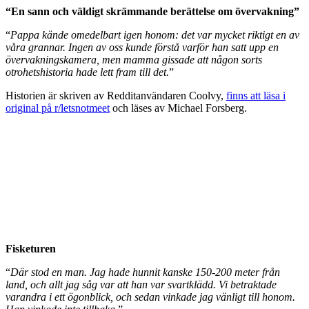
“En sann och väldigt skrämmande berättelse om övervakning”
“
Pappa kände omedelbart igen honom: det var mycket riktigt en av
våra grannar. Ingen av oss kunde förstå varför han satt upp en
övervakningskamera, men mamma gissade att någon sorts
otrohetshistoria hade lett fram till det.
”
Historien är skriven av Redditanvändaren Coolvy,
finns att läsa i
original på r/letsnotmeet
och läses av Michael Forsberg.
Fisketuren
“
Där stod en man. Jag hade hunnit kanske 150-200 meter från
land, och allt jag såg var att han var svartklädd. Vi betraktade
varandra i ett ögonblick, och sedan vinkade jag vänligt till honom.