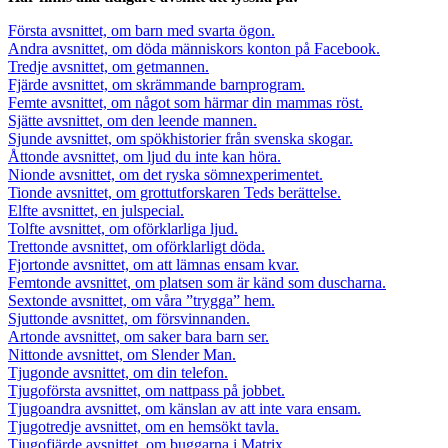
Första avsnittet, om barn med svarta ögon.
Andra avsnittet, om döda människors konton på Facebook.
Tredje avsnittet, om getmannen.
Fjärde avsnittet, om skrämmande barnprogram.
Femte avsnittet, om något som härmar din mammas röst.
Sjätte avsnittet, om den leende mannen.
Sjunde avsnittet, om spökhistorier från svenska skogar.
Åttonde avsnittet, om ljud du inte kan höra.
Nionde avsnittet, om det ryska sömnexperimentet.
Tionde avsnittet, om grottutforskaren Teds berättelse.
Elfte avsnittet, en julspecial.
Tolfte avsnittet, om oförklarliga ljud.
Trettonde avsnittet, om oförklarligt döda.
Fjortonde avsnittet, om att lämnas ensam kvar.
Femtonde avsnittet, om platsen som är känd som duscharna.
Sextonde avsnittet, om våra ”trygga” hem.
Sjuttonde avsnittet, om försvinnanden.
Artonde avsnittet, om saker bara barn ser.
Nittonde avsnittet, om Slender Man.
Tjugonde avsnittet, om din telefon.
Tjugoförsta avsnittet, om nattpass på jobbet.
Tjugoandra avsnittet, om känslan av att inte vara ensam.
Tjugotredje avsnittet, om en hemsökt tavla.
Tjugofjärde avsnittet, om buggarna i Matrix.