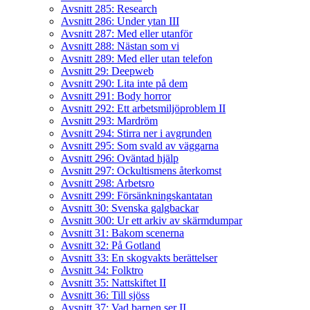
Avsnitt 285: Research
Avsnitt 286: Under ytan III
Avsnitt 287: Med eller utanför
Avsnitt 288: Nästan som vi
Avsnitt 289: Med eller utan telefon
Avsnitt 29: Deepweb
Avsnitt 290: Lita inte på dem
Avsnitt 291: Body horror
Avsnitt 292: Ett arbetsmiljöproblem II
Avsnitt 293: Mardröm
Avsnitt 294: Stirra ner i avgrunden
Avsnitt 295: Som svald av väggarna
Avsnitt 296: Oväntad hjälp
Avsnitt 297: Ockultismens återkomst
Avsnitt 298: Arbetsro
Avsnitt 299: Försänkningskantatan
Avsnitt 30: Svenska galgbackar
Avsnitt 300: Ur ett arkiv av skärmdumpar
Avsnitt 31: Bakom scenerna
Avsnitt 32: På Gotland
Avsnitt 33: En skogvakts berättelser
Avsnitt 34: Folktro
Avsnitt 35: Nattskiftet II
Avsnitt 36: Till sjöss
Avsnitt 37: Vad barnen ser II