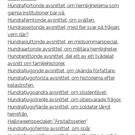
Hundrafjortonde avsnittet, om hemligheterna som
gamla institutioner bär på.
Hundrafemtonde avsnittet, om svälten.
Hundrasextonde avsnittet, med fler svar på frågan:
vem där?
Hundrasjuttonde avsnittet, en midsommarspecial.
Hundraartonde avsnittet, om militära hemligheter.
Hundranittonde avsnittet, del ett av ett tvådelat
avsnitt om familjehistorier.
Hundratjugonde avsnittet, om okända författare.
Hundratjugoförsta avsnittet, om historierna efter
katastrofen.
Hundratjugoandra avsnittet, om studentlivet.
Hundratjugotredje avsnittet, om obesvarade frågor.
Hundratjugofjärde avsnittet, om soldater långt
hemifrån.
Halloweenspecialen ”Anstaltsserien
”
Hundratjugofemte avsnittet, om spår.