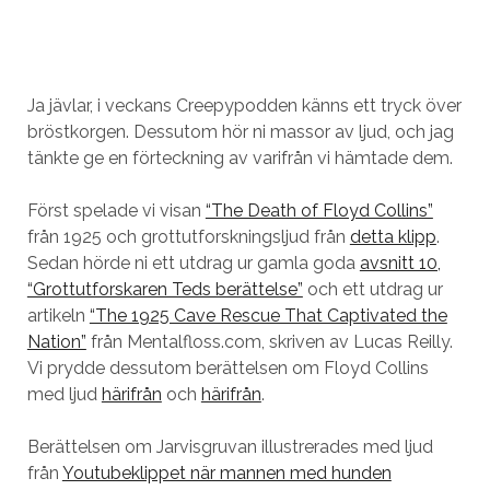
Ja jävlar, i veckans Creepypodden känns ett tryck över
bröstkorgen. Dessutom hör ni massor av ljud, och jag
tänkte ge en förteckning av varifrån vi hämtade dem.
Först spelade vi visan
“The Death of Floyd Collins”
från 1925 och grottutforskningsljud från
detta klipp
.
Sedan hörde ni ett utdrag ur gamla goda
avsnitt 10,
“Grottutforskaren Teds berättelse”
och ett utdrag ur
artikeln
“The 1925 Cave Rescue That Captivated the
Nation”
från Mentalfloss.com, skriven av Lucas Reilly.
Vi prydde dessutom berättelsen om Floyd Collins
med ljud
härifrån
och
härifrån
.
Berättelsen om Jarvisgruvan illustrerades med ljud
från
Youtubeklippet när mannen med hunden