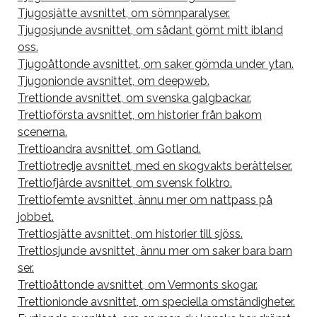
Tjugosjätte avsnittet, om sömnparalyser.
Tjugosjunde avsnittet, om sådant gömt mitt ibland
oss.
Tjugoåttonde avsnittet, om saker gömda under ytan.
Tjugonionde avsnittet, om deepweb.
Trettionde avsnittet, om svenska galgbackar.
Trettioförsta avsnittet, om historier från bakom
scenerna.
Trettioandra avsnittet, om Gotland.
Trettiotredje avsnittet, med en skogvakts berättelser.
Trettiofjärde avsnittet, om svensk folktro.
Trettiofemte avsnittet, ännu mer om nattpass på
jobbet.
Trettiosjätte avsnittet, om historier till sjöss.
Trettiosjunde avsnittet, ännu mer om saker bara barn
ser.
Trettioåttonde avsnittet, om Vermonts skogar.
Trettionionde avsnittet, om speciella omständigheter.