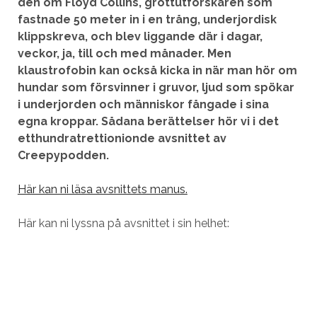
den om Floyd Collins, grottutforskaren som
fastnade 50 meter in i en trång, underjordisk
klippskreva, och blev liggande där i dagar,
veckor, ja, till och med månader. Men
klaustrofobin kan också kicka in när man hör om
hundar som försvinner i gruvor, ljud som spökar
i underjorden och människor fångade i sina
egna kroppar. Sådana berättelser hör vi i det
etthundratrettionionde avsnittet av
Creepypodden.
Här kan ni läsa avsnittets manus.
Här kan ni lyssna på avsnittet i sin helhet: