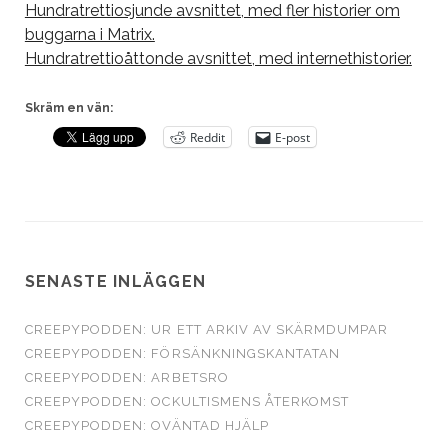
Hundratrettiosjunde avsnittet, med fler historier om
buggarna i Matrix.
Hundratrettioåttonde avsnittet, med internethistorier.
Skräm en vän:
Reddit
E-post
SENASTE INLÄGGEN
CREEPYPODDEN: UR ETT ARKIV AV SKÄRMDUMPAR
CREEPYPODDEN: FÖRSÄNKNINGSKANTATAN
CREEPYPODDEN: ARBETSRO
CREEPYPODDEN: OCKULTISMENS ÅTERKOMST
CREEPYPODDEN: OVÄNTAD HJÄLP