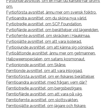
Fyrtionde avsnittet, om en man du kanske har drömt
om.
Fyrtioförsta avsnittet, ännu mer om svensk folktro.
Fyrtioandra avsnittet, om du sköna nya värld.
Fyrtiotredje avsnittet, om SCP Foundation.
Fyrtiofjärde avsnittet, om berättelser vid lägerelden.
Fyrtiofemte avsnittet, om skräcken i Haukimaa.
Fyrtiosjätte avsnittet, om att vara isolerad.
Fyrtiosjunde avsnittet, om att känna sig oönskad.
Fyrtioåttonde avsnittet, ännu mer om getmannen.
Halloweenspecialen, om satans kosmonaut.
Fyrtionionde avsnittet, om Skåne.
Femtionde avsnittet, om att vara inloggad.
Femtioförsta avsnittet, om en fiskares berättelser.
Femtioandra avsnittet, med frågan: vem där?
Femtiotredje avsnittet, om bergsbestigare.
Femtiofjärde avsnittet, om att vara på väg.
Femtiofemte avsnittet, om slottsvakten.
Femtiosjätte avsnittet, om jägare och fiskare.