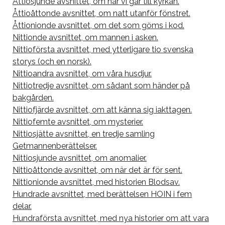
Åttiosjunde avsnittet, om när vi går till kyrkan.
Åttioåttonde avsnittet, om natt utanför fönstret.
Åttionionde avsnittet, om det som göms i kod.
Nittionde avsnittet, om mannen i asken.
Nittioförsta avsnittet, med ytterligare tio svenska
storys (och en norsk).
Nittioandra avsnittet, om våra husdjur.
Nittiotredje avsnittet, om sådant som händer på
bakgården.
Nittiofjärde avsnittet, om att känna sig iakttagen.
Nittiofemte avsnittet, om mysterier.
Nittiosjätte avsnittet, en tredje samling
Getmannenberättelser.
Nittiosjunde avsnittet, om anomalier.
Nittioåttonde avsnittet, om när det är för sent.
Nittionionde avsnittet, med historien Blodsav.
Hundrade avsnittet, med berättelsen HOIN i fem
delar.
Hundraförsta avsnittet, med nya historier om att vara