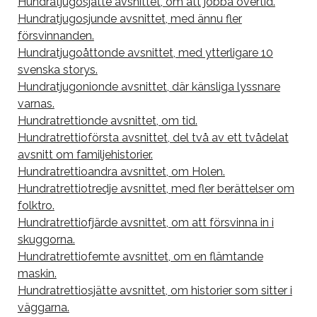
Hundratjugosjätte avsnittet, om att jobba övertid.
Hundratjugosjunde avsnittet, med ännu fler
försvinnanden.
Hundratjugoåttonde avsnittet, med ytterligare 10
svenska storys.
Hundratjugonionde avsnittet, där känsliga lyssnare
varnas.
Hundratrettionde avsnittet, om tid.
Hundratrettioförsta avsnittet, del två av ett tvådelat
avsnitt om familjehistorier.
Hundratrettioandra avsnittet, om Holen.
Hundratrettiotredje avsnittet, med fler berättelser om
folktro.
Hundratrettiofjärde avsnittet, om att försvinna in i
skuggorna.
Hundratrettiofemte avsnittet, om en flämtande
maskin.
Hundratrettiosjätte avsnittet, om historier som sitter i
väggarna.