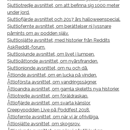
Sjuttiotredje avsnittet, om att befinna sig 1000 meter
under jord.
Sjuttiofjärde avsnittet och 2017 års halloweenspecial.
Sjuttiofemte avsnittet, om berättelser ni lyssnare
påmints om av podden själv.
Sjuttiosjätte avsnittet, med historier från Reddits
AskReddit-forum.
Sjuttiosjunde avsnittet, om livet i lumpen.
Sjuttioåttonde avsnittet, om nyårsfiranden.
Sjuttionionde avsnittet, om nu och då.
Åttionde avsnittet, om en lucka på vinden.
Åttioförsta avsnittet, om vandringssägner.
Åttioandra avsnittet, om gamla skeletts nya historier.
Åttiotredje avsnittet, om föräldraskap.
Åttiofjärde avsnittet, om svarta känslor.
Creepypodden Live på Poddfest 2018.
Åttiofemte avsnittet, om när vi är ofrivilliga.
Åttiosjätte avsnittet, om skogsrov.