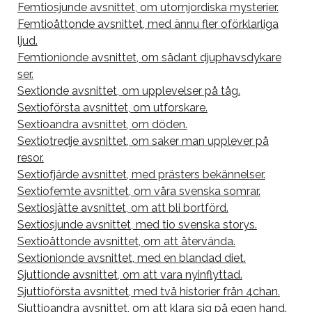
Femtiosjunde avsnittet, om utomjordiska mysterier.
Femtioåttonde avsnittet, med ännu fler oförklarliga
ljud.
Femtionionde avsnittet, om sådant djuphavsdykare
ser.
Sextionde avsnittet, om upplevelser på tåg.
Sextioförsta avsnittet, om utforskare.
Sextioandra avsnittet, om döden.
Sextiotredje avsnittet, om saker man upplever på
resor.
Sextiofjärde avsnittet, med prästers bekännelser.
Sextiofemte avsnittet, om våra svenska somrar.
Sextiosjätte avsnittet, om att bli bortförd.
Sextiosjunde avsnittet, med tio svenska storys.
Sextioåttonde avsnittet, om att återvända.
Sextionionde avsnittet, med en blandad diet.
Sjuttionde avsnittet, om att vara nyinflyttad.
Sjuttioförsta avsnittet, med två historier från 4chan.
Sjuttioandra avsnittet, om att klara sig på egen hand.