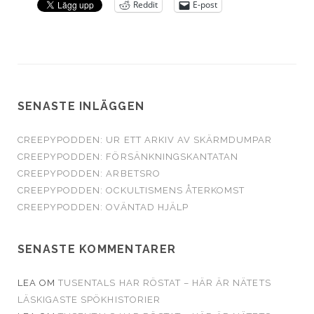
Reddit
E-post
SENASTE INLÄGGEN
CREEPYPODDEN: UR ETT ARKIV AV SKÄRMDUMPAR
CREEPYPODDEN: FÖRSÄNKNINGSKANTATAN
CREEPYPODDEN: ARBETSRO
CREEPYPODDEN: OCKULTISMENS ÅTERKOMST
CREEPYPODDEN: OVÄNTAD HJÄLP
SENASTE KOMMENTARER
LEA
OM
TUSENTALS HAR RÖSTAT – HÄR ÄR NÄTETS
LÄSKIGASTE SPÖKHISTORIER