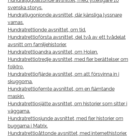
Hundratjugoåttonde avsnittet, med ytterligare 10
svenska storys.
Hundratjugonionde avsnittet, där känsliga lyssnare
varnas.
Hundratrettionde avsnittet, om tid.
Hundratrettioförsta avsnittet, del två av ett tvådelat
avsnitt om familjehistorier.
Hundratrettioandra avsnittet, om Holen.
Hundratrettiotredje avsnittet, med fler berättelser om
folktro.
Hundratrettiofjärde avsnittet, om att försvinna in i
skuggorna.
Hundratrettiofemte avsnittet, om en flämtande
maskin.
Hundratrettiosjätte avsnittet, om historier som sitter i
väggarna.
Hundratrettiosjunde avsnittet, med fler historier om
buggarna i Matrix.
Hundratrettioåttonde avsnittet, med internethistorier.