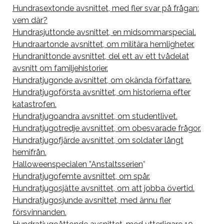
Hundrasextonde avsnittet, med fler svar på frågan:
vem där?
Hundrasjuttonde avsnittet, en midsommarspecial.
Hundraartonde avsnittet, om militära hemligheter.
Hundranittonde avsnittet, del ett av ett tvådelat
avsnitt om familjehistorier.
Hundratjugonde avsnittet, om okända författare.
Hundratjugoförsta avsnittet, om historierna efter
katastrofen.
Hundratjugoandra avsnittet, om studentlivet.
Hundratjugotredje avsnittet, om obesvarade frågor.
Hundratjugofjärde avsnittet, om soldater långt
hemifrån.
Halloweenspecialen ”Anstaltsserien
”
Hundratjugofemte avsnittet, om spår.
Hundratjugosjätte avsnittet, om att jobba övertid.
Hundratjugosjunde avsnittet, med ännu fler
försvinnanden.