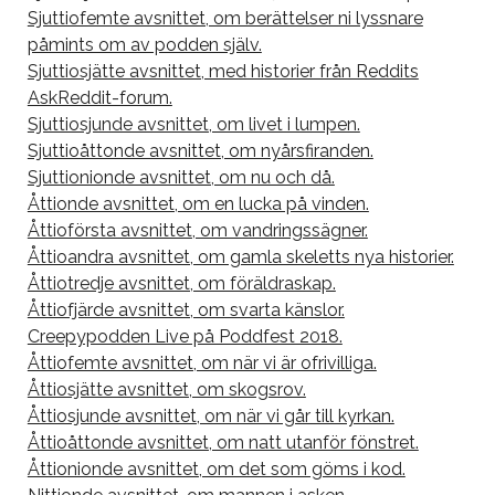
Sjuttiofemte avsnittet, om berättelser ni lyssnare
påmints om av podden själv.
Sjuttiosjätte avsnittet, med historier från Reddits
AskReddit-forum.
Sjuttiosjunde avsnittet, om livet i lumpen.
Sjuttioåttonde avsnittet, om nyårsfiranden.
Sjuttionionde avsnittet, om nu och då.
Åttionde avsnittet, om en lucka på vinden.
Åttioförsta avsnittet, om vandringssägner.
Åttioandra avsnittet, om gamla skeletts nya historier.
Åttiotredje avsnittet, om föräldraskap.
Åttiofjärde avsnittet, om svarta känslor.
Creepypodden Live på Poddfest 2018.
Åttiofemte avsnittet, om när vi är ofrivilliga.
Åttiosjätte avsnittet, om skogsrov.
Åttiosjunde avsnittet, om när vi går till kyrkan.
Åttioåttonde avsnittet, om natt utanför fönstret.
Åttionionde avsnittet, om det som göms i kod.