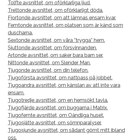
Tolfte avsnittet, om oförklarliga ljud.
Trettonde avsnittet, om oförklarligt döda.
Fjortonde avsnittet, om att lämnas ensam kvar.
Femtonde avsnittet, om platsen som är känd som
duscharna.
Sextonde avsnittet, om våra ”trygga” hem.
Sjuttonde avsnittet, om försvinnanden.
Artonde avsnittet, om saker bara barn ser.
Nittonde avsnittet, om Slender Man.
Tjugonde avsnittet, om din telefon.
Tjugoförsta avsnittet, om nattpass på jobbet.
Tjugoandra avsnittet, om känslan av att inte vara
ensam.
Tjugotredje avsnittet, om en hemsökt tavla.
Tjugofjärde avsnittet, om buggarna i Matrix.
Tjugofemte avsnittet, om Oändliga huset.
Tjugosjätte avsnittet, om sömnparalyser.
Tjugosjunde avsnittet, om sådant gömt mitt ibland
oss.