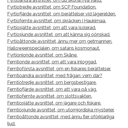
Fyrtioandra avsnittet, om du sköna nya värld.
Fyrtiotredje avsnittet, om SCP Foundation.
Fyrtiofjärde avsnittet, om berättelser vid lägerelden.
Fyrtiofemte avsnittet, om skräcken i Haukimaa.
Fyrtiosjätte avsnittet, om att vara isolerad.
Fyrtiosjunde avsnittet, om att känna sig oönskad.
Fyrtioåttonde avsnittet, ännu mer om getmannen.
Halloweenspecialen, om satans kosmonaut.
Fyrtionionde avsnittet, om Skåne.
Femtionde avsnittet, om att vara inloggad.
Femtioförsta avsnittet, om en fiskares berättelser.
Femtioandra avsnittet, med frågan: vem där?
Femtiotredje avsnittet, om bergsbestigare.
Femtiofjärde avsnittet, om att vara på väg.
Femtiofemte avsnittet, om slottsvakten.
Femtiosjätte avsnittet, om jägare och fiskare.
Femtiosjunde avsnittet, om utomjordiska mysterier.
Femtioåttonde avsnittet, med ännu fler oförklarliga
ljud.