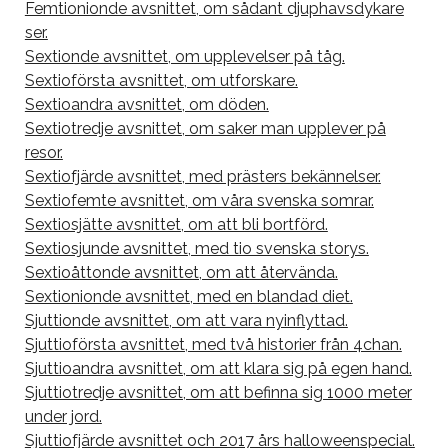
Femtionionde avsnittet, om sådant djuphavsdykare
ser.
Sextionde avsnittet, om upplevelser på tåg.
Sextioförsta avsnittet, om utforskare.
Sextioandra avsnittet, om döden.
Sextiotredje avsnittet, om saker man upplever på
resor.
Sextiofjärde avsnittet, med prästers bekännelser.
Sextiofemte avsnittet, om våra svenska somrar.
Sextiosjätte avsnittet, om att bli bortförd.
Sextiosjunde avsnittet, med tio svenska storys.
Sextioåttonde avsnittet, om att återvända.
Sextionionde avsnittet, med en blandad diet.
Sjuttionde avsnittet, om att vara nyinflyttad.
Sjuttioförsta avsnittet, med två historier från 4chan.
Sjuttioandra avsnittet, om att klara sig på egen hand.
Sjuttiotredje avsnittet, om att befinna sig 1000 meter
under jord.
Sjuttiofjärde avsnittet och 2017 års halloweenspecial.