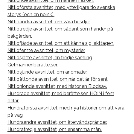
Nittionde avsnittet, om mannen i asken.
Nittioförsta avsnittet, med ytterligare tio svenska
storys (och en norsk).
Nittioandra avsnittet, om våra husdjur.
Nittiotredje avsnittet, om sådant som händer på
bakgården.
Nittiofjärde avsnittet, om att känna sig iakttagen.
Nittiofemte avsnittet, om mysterier.
Nittiosjätte avsnittet, en tredje samling
Getmannenberättelser.
Nittiosjunde avsnittet, om anomalier.
Nittioåttonde avsnittet, om när det är för sent.
Nittionionde avsnittet, med historien Blodsav.
Hundrade avsnittet, med berättelsen HOIN i fem
delar.
Hundraförsta avsnittet, med nya historier om att vara
på väg.
Hundraandra avsnittet, om återvändsgränder.
Hundratredje avsnittet, om ensamma män.