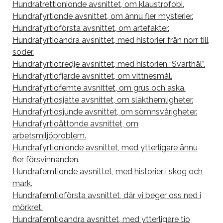
Hundratrettionionde avsnittet, om klaustrofobi.
Hundrafyrtionde avsnittet, om ännu fler mysterier.
Hundrafyrtioförsta avsnittet, om artefakter.
Hundrafyrtioandra avsnittet, med historier från norr till
söder.
Hundrafyrtiotredje avsnittet, med historien “Svarthål”.
Hundrafyrtiofjärde avsnittet, om vittnesmål.
Hundrafyrtiofemte avsnittet, om grus och aska.
Hundrafyrtiosjätte avsnittet, om släkthemligheter.
Hundrafyrtiosjunde avsnittet, om sömnsvårigheter.
Hundrafyrtioåttonde avsnittet, om
arbetsmiljöproblem.
Hundrafyrtionionde avsnittet, med ytterligare ännu
fler försvinnanden.
Hundrafemtionde avsnittet, med historier i skog och
mark.
Hundrafemtioförsta avsnittet, där vi beger oss ned i
mörkret.
Hundrafemtioandra avsnittet, med ytterligare tio