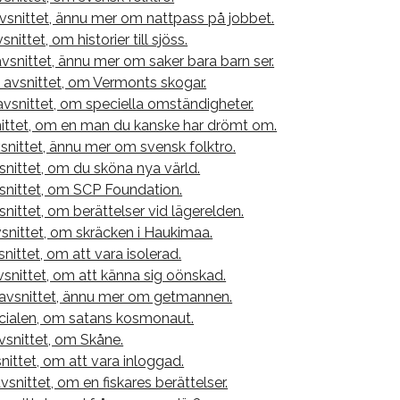
vsnittet, ännu mer om nattpass på jobbet.
snittet, om historier till sjöss.
avsnittet, ännu mer om saker bara barn ser.
 avsnittet, om Vermonts skogar.
avsnittet, om speciella omständigheter.
nittet, om en man du kanske har drömt om.
vsnittet, ännu mer om svensk folktro.
snittet, om du sköna nya värld.
vsnittet, om SCP Foundation.
snittet, om berättelser vid lägerelden.
snittet, om skräcken i Haukimaa.
snittet, om att vara isolerad.
vsnittet, om att känna sig oönskad.
 avsnittet, ännu mer om getmannen.
ialen, om satans kosmonaut.
vsnittet, om Skåne.
ittet, om att vara inloggad.
snittet, om en fiskares berättelser.