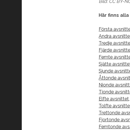
Bild: CC BY-N
Här finns alla
Första avsnitt
Andra avsnitt
Tredje avsnit
Fjärde avsnit
Femte avsnitt
Sjätte avsnitt
Sjunde avsnitt
Åttonde avsnitt
Nionde avsnit
Tionde avsnitt
Elfte avsnittet,
Tolfte avsnitte
Trettonde avsn
Fjortonde avsn
Femtonde avsn