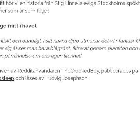
tt hör vi en historia från Stig Linnells eviga Stockholms spök
ier som är som följer:
ge mitt i havet
tiskt och oändligt. I sitt nakna djup utmanar det vår fantasi. O
r sig åt ser man bara blågrönt, filtrerat genom plankton och 
n påminnelse om ens egen litenhet.
”
skriven av Redditanvändaren TheCrookedBoy,
publicerades på
osleep
och läses av Ludvig Josephson.