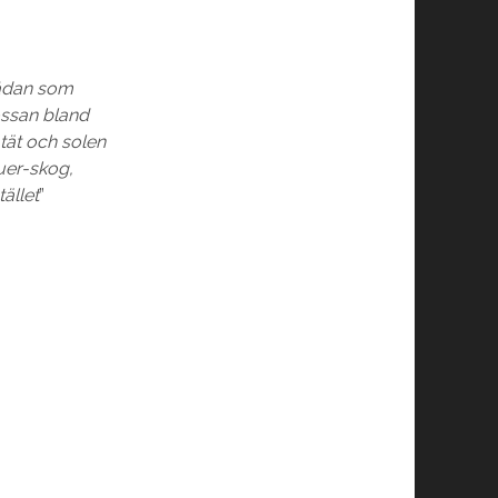
 sådan som
ossan bland
 tät och solen
uer-skog,
ället
”