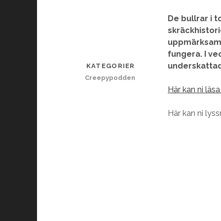
De bullrar i
skräckhistori
uppmärksamma
fungera. I v
underskattad
KATEGORIER
Creepypodden
Här kan ni läs
Här kan ni lyss