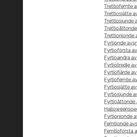
Trettiofemte a
Trettiosjätte av
Trettiosjunde 
Trettioåttonde
Trettionionde 
Fyrtionde avs
Fyrtioförsta a
Fyrtioandra av
Fyrtiotredje a
Fyrtiofjärde av
Fyrtiofemte av
Fyrtiosjätte av
Fyrtiosjunde a
Fyrtioåttonde
Halloweenspec
Fyrtionionde a
Femtionde avsn
Femtioförsta av