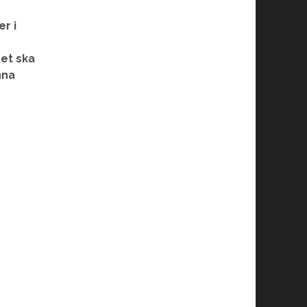
r i
et ska
nna