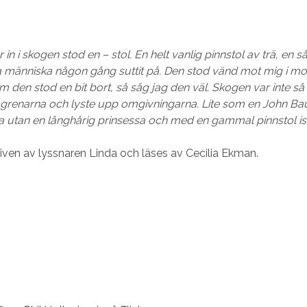
er in i skogen stod en – stol. En helt vanlig pinnstol av trä, en
a människa någon gång suttit på. Den stod vänd mot mig i m
m den stod en bit bort, så såg jag den väl. Skogen var inte så
 grenarna och lyste upp omgivningarna. Lite som en John Ba
ra utan en långhårig prinsessa och med en gammal pinnstol ist
kriven av lyssnaren Linda och läses av Cecilia Ekman.