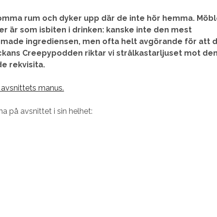
 tomma rum och dyker upp där de inte hör hemma. Möble
er är som isbiten i drinken: kanske inte den mest
de ingrediensen, men ofta helt avgörande för att d
eckans Creepypodden riktar vi strålkastarljuset mot de
e rekvisita.
a avsnittets manus.
na på avsnittet i sin helhet: