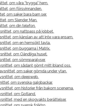
ttet, om våra ”trygga” hem.
ittet, om försvinnanden.
tet, om saker bara barn ser.
ttet, om Slender Man.
ttet, om din telefon.
snittet, om nattpass på jobbet.
nittet, om känslan av att inte vara ensam.
snittet, om en hemsökt tavla.
snittet, om buggarna i Matrix.
nittet, om Oändliga huset.
snittet, om sömnparalyser.
snittet, om sådant gömt mitt ibland oss.
avsnittet, om saker gömda under ytan.
vsnittet, om deepweb.
nittet, om svenska galgbackar.
avsnittet, om historier från bakom scenerna.
vsnittet, om Gotland.
vsnittet, med en skogvakts berättelser.
vsnittet, om svensk folktro.