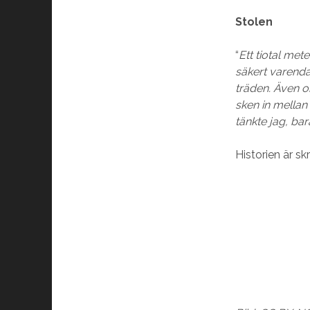
Stolen
“
Ett tiotal met
säkert varend
träden. Även o
sken in mellan
tänkte jag, ba
Historien är s