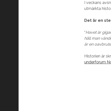
I veckans avsni
utmärkta histor
Det är en ste
“
Havet är gigan
håll man vände
är en oavbrute
Historien är 
underforum N