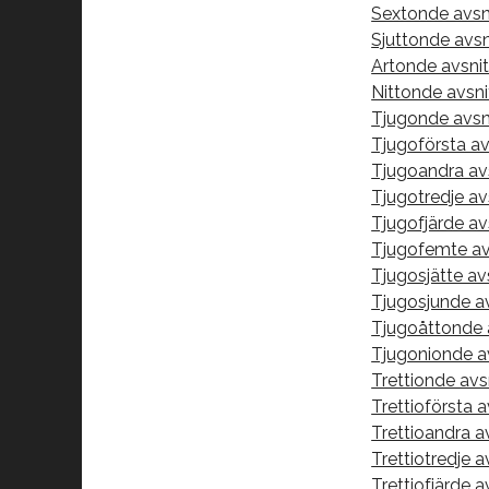
Sextonde avsni
Sjuttonde avsn
Artonde avsnit
Nittonde avsni
Tjugonde avsni
Tjugoförsta av
Tjugoandra avs
Tjugotredje av
Tjugofjärde av
Tjugofemte avs
Tjugosjätte av
Tjugosjunde av
Tjugoåttonde 
Tjugonionde a
Trettionde avs
Trettioförsta 
Trettioandra a
Trettiotredje a
Trettiofjärde a