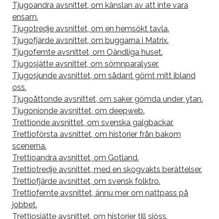
Tjugoandra avsnittet, om känslan av att inte vara
ensam.
Tjugotredje avsnittet, om en hemsökt tavla.
Tjugofjärde avsnittet, om buggarna i Matrix.
Tjugofemte avsnittet, om Oändliga huset.
Tjugosjätte avsnittet, om sömnparalyser.
Tjugosjunde avsnittet, om sådant gömt mitt ibland
oss.
Tjugoåttonde avsnittet, om saker gömda under ytan.
Tjugonionde avsnittet, om deepweb.
Trettionde avsnittet, om svenska galgbackar.
Trettioförsta avsnittet, om historier från bakom
scenerna.
Trettioandra avsnittet, om Gotland.
Trettiotredje avsnittet, med en skogvakts berättelser.
Trettiofjärde avsnittet, om svensk folktro.
Trettiofemte avsnittet, ännu mer om nattpass på
jobbet.
Trettiosjätte avsnittet, om historier till sjöss.