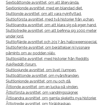
Sextioåttonde avsnittet, om att återvända.
Sextionionde avsnittet, med en blandad diet.
Sjuttionde avsnittet, om att vara nyinflyttad.
Sjuttioförsta avsnittet, med två historier från 4chan.
Sjuttioandra avsnittet, om att klara sig på egen hand.
Sjuttiotredje avsnittet, om att befinna sig 1000 meter
under jord.
Sjuttiofjärde avsnittet och 2017 års halloweenspecial.
Sjuttiofemte avsnittet, om berättelser ni lyssnare
påmints om av podden själv.
Sjuttiosjätte avsnittet, med historier från Reddits
AskReddit-forum.
Sjuttiosjunde avsnittet, om livet i lumpen.
Sjuttioåttonde avsnittet, om nyårsfiranden.
Sjuttionionde avsnittet, om nu och då.
Åttionde avsnittet, om en lucka på vinden.
Åttioförsta avsnittet, om vandringssägner.
Åttioandra avsnittet, om gamla skeletts nya historier.
Åttiotredje avsnittet, om föräldraskap.