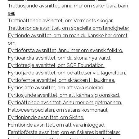
Trettiosjunde avsnittet, ännu mer om saker bara barn
ser.
Trettioåttonde avsnittet, om Vermonts skogar.
Trettionionde avsnittet, om speciella omständigheter.
Fyrtionde avsnittet, om en man du kanske har drömt
om.
Fyrtioförsta avsnittet, ännu mer om svensk folktro.
Fyrtioandra avsnittet, om du sköna nya värld.
Fyrtiotredje avsnittet, om SCP Foundation.
Fyrtiofjärde avsnittet, om berättelser vid lägerelden.
Fyrtiofemte avsnittet, om skräcken i Haukimaa.
Fyrtiosjätte avsnittet, om att vara isolerad.
Fyrtiosjunde avsnittet, om att känna sig oönskad.
Fyrtioåttonde avsnittet, ännu mer om getmannen.
Halloweenspecialen, om satans kosmonaut.
Fyrtionionde avsnittet, om Skåne.
Femtionde avsnittet, om att vara inloggad.
Femtioförsta avsnittet, om en fiskares berättelser.