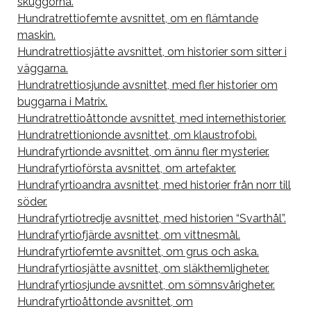
skuggorna.
Hundratrettiofemte avsnittet, om en flämtande
maskin.
Hundratrettiosjätte avsnittet, om historier som sitter i
väggarna.
Hundratrettiosjunde avsnittet, med fler historier om
buggarna i Matrix.
Hundratrettioåttonde avsnittet, med internethistorier.
Hundratrettionionde avsnittet, om klaustrofobi.
Hundrafyrtionde avsnittet, om ännu fler mysterier.
Hundrafyrtioförsta avsnittet, om artefakter.
Hundrafyrtioandra avsnittet, med historier från norr till
söder.
Hundrafyrtiotredje avsnittet, med historien “Svarthål”.
Hundrafyrtiofjärde avsnittet, om vittnesmål.
Hundrafyrtiofemte avsnittet, om grus och aska.
Hundrafyrtiosjätte avsnittet, om släkthemligheter.
Hundrafyrtiosjunde avsnittet, om sömnsvårigheter.
Hundrafyrtioåttonde avsnittet, om