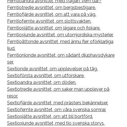
Femtioandra avsnittet, med frågan: vem där?
Femtiotredje avsnittet, om bergsbestigare.
Femtiofjärde avsnittet, om att vara på väg.
Femtiofemte avsnittet, om slottsvakten.
Femtiosjätte avsnittet, om jägare och fiskare.
Femtiosjunde avsnittet, om utomjordiska mysterier.
Femtioåttonde avsnittet, med ännu fler oförklarliga
ljud.
Femtionionde avsnittet, om sådant djuphavsdykare
ser.
Sextionde avsnittet, om upplevelser på tåg.
Sextioförsta avsnittet, om utforskare.
Sextioandra avsnittet, om döden.
Sextiotredje avsnittet, om saker man upplever på
resor.
Sextiofjärde avsnittet, med prästers bekännelser.
Sextiofemte avsnittet, om våra svenska somrar.
Sextiosjätte avsnittet, om att bli bortförd.
Sextiosjunde avsnittet, med tio svenska storys.