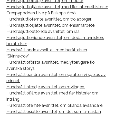
Hundrasjuttiotredje avsnittet, om möbler.
Hundrasjuttiofjärde avsnittet, med fler internethistorier.
Creepypodden Live på Biskops Arnö.
Hundrasjuttiofemte avsnittet, om trojaborgar.
Hundrasjuttiosjätte avsnittet, om ensamarbete.
Hundrasjuttioåttonde avsnittet, om ras.
Hundrasjuttionionde avsnittet, om döda människors
berättelser.
Hundraåttionde avsnittet, med berättelsen
“Skinnskrov”.
Hundraåttioförsta avsnittet, med ytterligare tio
svenska storys.
Hundraåttioandra avsnittet, om spratten vi spelas av
minnet.
Hundraåttiotredje avsnittet, om mylingen.
Hundraåttiofjärde avsnittet, med fler historier om
intrång.
Hundraåttiofemte avsnittet, om okända avsändare.
Hundraåttiosjätte avsnittet, om det som är nästan