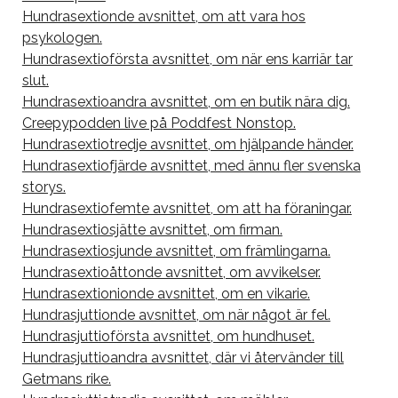
Hundrasextionde avsnittet, om att vara hos
psykologen.
Hundrasextioförsta avsnittet, om när ens karriär tar
slut.
Hundrasextioandra avsnittet, om en butik nära dig.
Creepypodden live på Poddfest Nonstop.
Hundrasextiotredje avsnittet, om hjälpande händer.
Hundrasextiofjärde avsnittet, med ännu fler svenska
storys.
Hundrasextiofemte avsnittet, om att ha föraningar.
Hundrasextiosjätte avsnittet, om firman.
Hundrasextiosjunde avsnittet, om främlingarna.
Hundrasextioåttonde avsnittet, om avvikelser.
Hundrasextionionde avsnittet, om en vikarie.
Hundrasjuttionde avsnittet, om när något är fel.
Hundrasjuttioförsta avsnittet, om hundhuset.
Hundrasjuttioandra avsnittet, där vi återvänder till
Getmans rike.