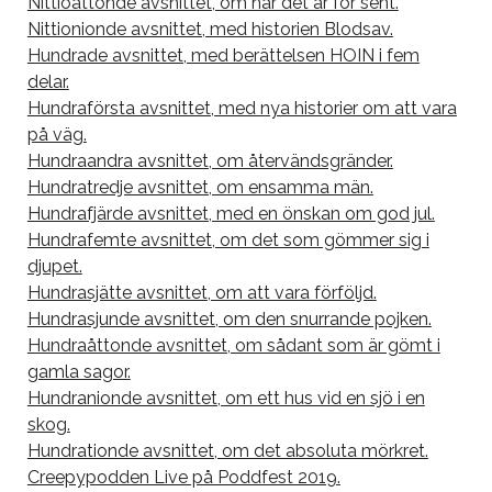
Nittioåttonde avsnittet, om när det är för sent.
Nittionionde avsnittet, med historien Blodsav.
Hundrade avsnittet, med berättelsen HOIN i fem
delar.
Hundraförsta avsnittet, med nya historier om att vara
på väg.
Hundraandra avsnittet, om återvändsgränder.
Hundratredje avsnittet, om ensamma män.
Hundrafjärde avsnittet, med en önskan om god jul.
Hundrafemte avsnittet, om det som gömmer sig i
djupet.
Hundrasjätte avsnittet, om att vara förföljd.
Hundrasjunde avsnittet, om den snurrande pojken.
Hundraåttonde avsnittet, om sådant som är gömt i
gamla sagor.
Hundranionde avsnittet, om ett hus vid en sjö i en
skog.
Hundrationde avsnittet, om det absoluta mörkret.
Creepypodden Live på Poddfest 2019.