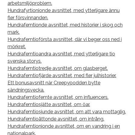
arbetsmiljöproblem.
Hundrafyrtionionde avsnittet, med ytterligare ännu
fler försvinnanden.
Hundrafemtionde avsnittet, med historier i skog och
mark.
Hundrafemtioförsta avsnittet, där vi beger oss ned i
mörkret.
Hundrafemtioandra avsnittet, med ytterligare tio
svenska storys.
Hundrafemtiotredje avsnittet, om glasberget.
Hundrafemtiofjärde avsnittet, med fler julhistorier.
Ett bonusavsnitt när Creepypodden bytte
sändningsvecka.
Hundrafemtiofemte avsnittet, om influencers.
Hundrafemtiosjätte avsnittet, om öar.
Hundrafemtiosjunde avsnittet, om att vara mottaglig.
Hundrafemtioåttonde avsnittet, om intrång.
Hundrafemtionionde avsnittet, om en vandring i en
nationalpark.