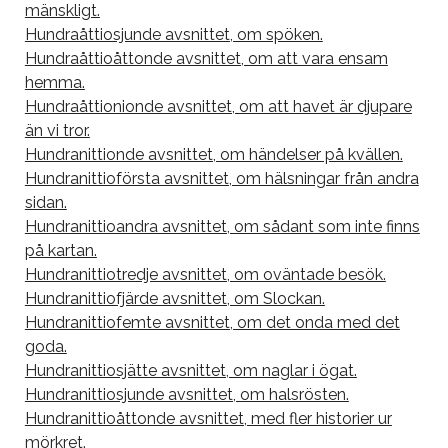
mänskligt.
Hundraåttiosjunde avsnittet, om spöken.
Hundraåttioåttonde avsnittet, om att vara ensam
hemma.
Hundraåttionionde avsnittet, om att havet är djupare
än vi tror.
Hundranittionde avsnittet, om händelser på kvällen.
Hundranittioförsta avsnittet, om hälsningar från andra
sidan.
Hundranittioandra avsnittet, om sådant som inte finns
på kartan.
Hundranittiotredje avsnittet, om oväntade besök.
Hundranittiofjärde avsnittet, om Slockan.
Hundranittiofemte avsnittet, om det onda med det
goda.
Hundranittiosjätte avsnittet, om naglar i ögat.
Hundranittiosjunde avsnittet, om halsrösten.
Hundranittioåttonde avsnittet, med fler historier ur
mörkret.