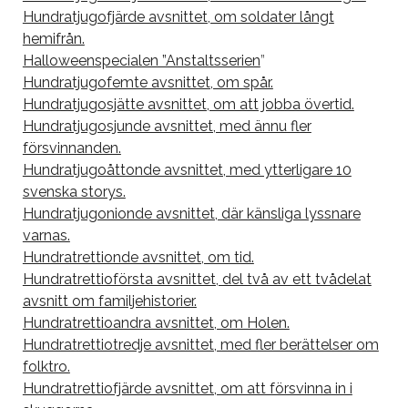
Hundratjugofjärde avsnittet, om soldater långt
hemifrån.
Halloweenspecialen ”Anstaltsserien
”
Hundratjugofemte avsnittet, om spår.
Hundratjugosjätte avsnittet, om att jobba övertid.
Hundratjugosjunde avsnittet, med ännu fler
försvinnanden.
Hundratjugoåttonde avsnittet, med ytterligare 10
svenska storys.
Hundratjugonionde avsnittet, där känsliga lyssnare
varnas.
Hundratrettionde avsnittet, om tid.
Hundratrettioförsta avsnittet, del två av ett tvådelat
avsnitt om familjehistorier.
Hundratrettioandra avsnittet, om Holen.
Hundratrettiotredje avsnittet, med fler berättelser om
folktro.
Hundratrettiofjärde avsnittet, om att försvinna in i