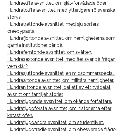
Hundraelfte avsnittet, om självförvållade öden.
Hundratolfte avsnittet, med ytterligare 16 svenska
storys.
Hundratrettonde avsnittet, med sju sorters
creepypasta.
Hundrafjortonde avsnittet, om hemligheterna som
gamla institutioner bär på.
Hundrafemtonde avsnittet, om svälten.
Hundrasextonde avsnittet, med fler svar på frågan:
vem där?
Hundrasjuttonde avsnittet, en midsommarspecial.
Hundraartonde avsnittet, om militära hemligheter.
Hundranittonde avsnittet, del ett av ett tvådelat
avsnitt om familjehistorier.
Hundratjugonde avsnittet, om okända författare.
Hundratjugoförsta avsnittet, om historierna efter
katastrofen.
Hundratjugoandra avsnittet, om studentlivet.
Hundratjugotredje avsnittet, om obesvarade frågor.