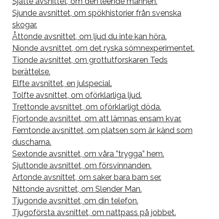
Sjätte avsnittet, om den leende mannen.
Sjunde avsnittet, om spökhistorier från svenska
skogar.
Åttonde avsnittet, om ljud du inte kan höra.
Nionde avsnittet, om det ryska sömnexperimentet.
Tionde avsnittet, om grottutforskaren Teds
berättelse.
Elfte avsnittet, en julspecial.
Tolfte avsnittet, om oförklarliga ljud.
Trettonde avsnittet, om oförklarligt döda.
Fjortonde avsnittet, om att lämnas ensam kvar.
Femtonde avsnittet, om platsen som är känd som
duscharna.
Sextonde avsnittet, om våra ”trygga” hem.
Sjuttonde avsnittet, om försvinnanden.
Artonde avsnittet, om saker bara barn ser.
Nittonde avsnittet, om Slender Man.
Tjugonde avsnittet, om din telefon.
Tjugoförsta avsnittet, om nattpass på jobbet.