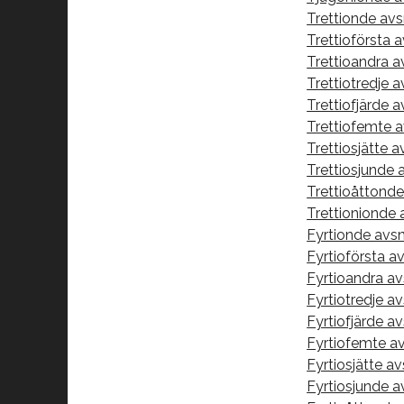
Trettionde avs
Trettioförsta 
Trettioandra a
Trettiotredje a
Trettiofjärde a
Trettiofemte a
Trettiosjätte av
Trettiosjunde 
Trettioåttonde
Trettionionde 
Fyrtionde avs
Fyrtioförsta a
Fyrtioandra av
Fyrtiotredje a
Fyrtiofjärde av
Fyrtiofemte av
Fyrtiosjätte av
Fyrtiosjunde a