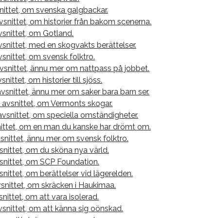
nittet, om svenska galgbackar.
avsnittet, om historier från bakom scenerna.
vsnittet, om Gotland.
vsnittet, med en skogvakts berättelser.
vsnittet, om svensk folktro.
vsnittet, ännu mer om nattpass på jobbet.
snittet, om historier till sjöss.
avsnittet, ännu mer om saker bara barn ser.
 avsnittet, om Vermonts skogar.
avsnittet, om speciella omständigheter.
nittet, om en man du kanske har drömt om.
vsnittet, ännu mer om svensk folktro.
snittet, om du sköna nya värld.
vsnittet, om SCP Foundation.
snittet, om berättelser vid lägerelden.
snittet, om skräcken i Haukimaa.
snittet, om att vara isolerad.
vsnittet, om att känna sig oönskad.