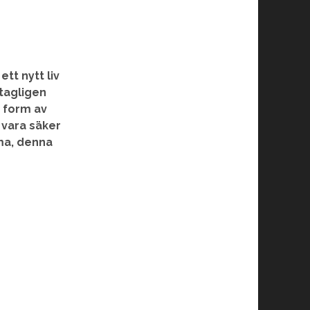
tt nytt liv
ntagligen
 form av
 vara säker
ma, denna