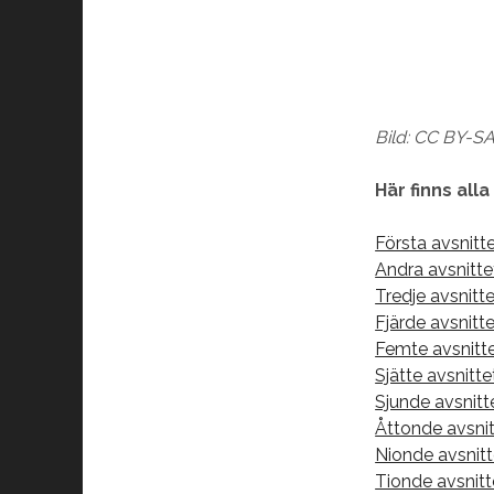
Bild: CC BY-S
Här finns alla
Första avsnitt
Andra avsnitt
Tredje avsnit
Fjärde avsnit
Femte avsnitt
Sjätte avsnitt
Sjunde avsnitt
Åttonde avsnitt
Nionde avsnit
Tionde avsnitt