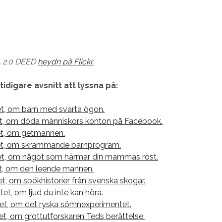
A 2.0 DEED
heydn på Flickr.
 tidigare avsnitt att lyssna på:
et, om barn med svarta ögon.
et, om döda människors konton på Facebook.
tet, om getmannen.
tet, om skrämmande barnprogram.
et, om något som härmar din mammas röst.
et, om den leende mannen.
et, om spökhistorier från svenska skogar.
et, om ljud du inte kan höra.
tet, om det ryska sömnexperimentet.
et, om grottutforskaren Teds berättelse.