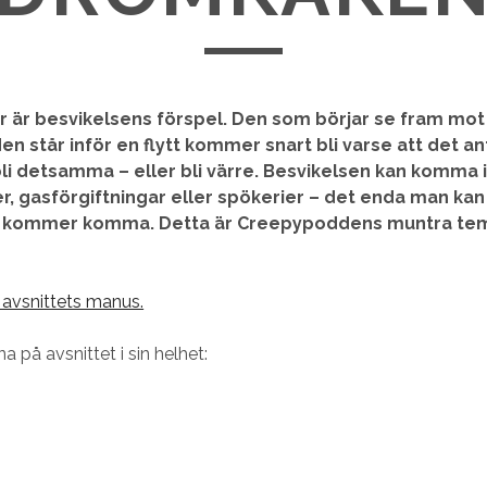
 är besvikelsens förspel. Den som börjar se fram mot e
den står inför en flytt kommer snart bli varse att det a
i detsamma – eller bli värre. Besvikelsen kan komma i
r, gasförgiftningar eller spökerier – det enda man kan
en kommer komma. Detta är Creepypoddens muntra te
a avsnittets manus.
na på avsnittet i sin helhet: