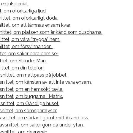
 en julspecial.
t, om oförklarliga ljud.
ittet, om oförklarligt döda.
ittet, om att lämnas ensam kvar.
ittet, om platsen som är känd som duscharna.
ttet, om våra ”trygga” hem.
ittet, om försvinnanden.
tet, om saker bara barn ser.
ttet, om Slender Man.
ttet, om din telefon.
snittet, om nattpass på jobbet.
nittet, om känslan av att inte vara ensam.
snittet, om en hemsökt tavla.
snittet, om buggarna i Matrix.
nittet, om Oändliga huset.
snittet, om sömnparalyser.
snittet, om sådant gömt mitt ibland oss.
avsnittet, om saker gömda under ytan.
vsnittet, om deepweb.