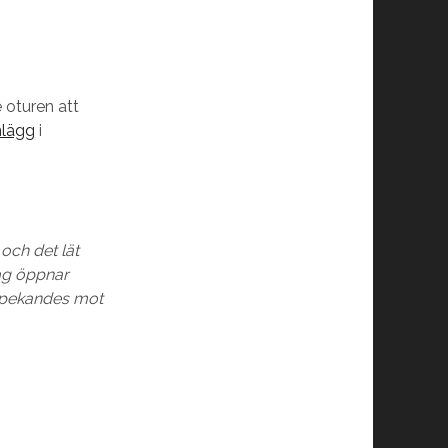
 oturen att
nlägg
i
och det lät
jag öppnar
n pekandes mot