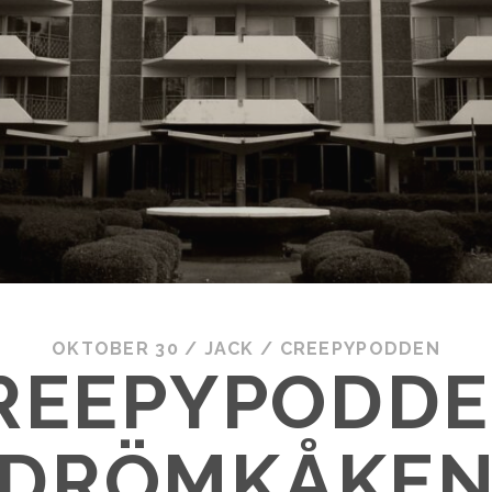
OKTOBER 30
/
JACK
/
CREEPYPODDEN
REEPYPODDE
DRÖMKÅKE