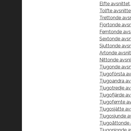
Elfte avsnittet,
Tolfte avsnitte
Trettonde avsn
Fjortonde avsn
Femtonde avsn
Sextonde avsni
Sjuttonde avsn
Artonde avsnit
Nittonde avsni
Tjugonde avsni
Tjugoförsta av
Tjugoandra avs
Tjugotredje av
Tjugofjärde av
Tjugofemte avs
Tjugosjätte av
Tjugosjunde av
Tjugoåttonde 
Tjugonionde a