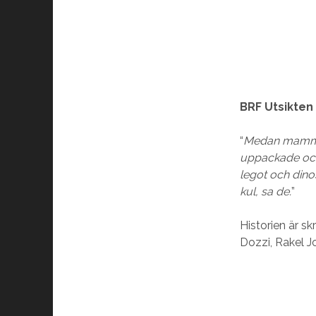
BRF Utsikten
“
Medan mamma o
uppackade och 
legot och din
kul, sa de.
”
Historien är s
Dozzi, Rakel 