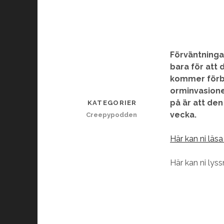
Förväntningar
bara för att 
kommer förbl
orminvasione
på är att d
KATEGORIER
vecka.
Creepypodden
Här kan ni läs
Här kan ni lyss