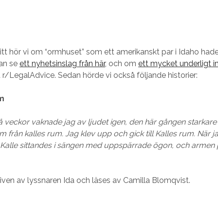
itt hör vi om “ormhuset” som ett amerikanskt par i Idaho hade
kan se
ett nyhetsinslag från här
, och om
ett mycket underligt i
r/LegalAdvice. Sedan hörde vi också följande historier:
um
å veckor vaknade jag av ljudet igen, den här gången starkare 
m från kalles rum. Jag klev upp och gick till Kalles rum. När 
g Kalle sittandes i sängen med uppspärrade ögon, och arme
kriven av lyssnaren Ida och läses av Camilla Blomqvist.