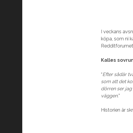
I veckans avsn
köpa, som ni 
Redditforumet 
Kalles sovr
“
Efter sådär tv
som att det ko
dörren ser ja
väggen.
”
Historien är s