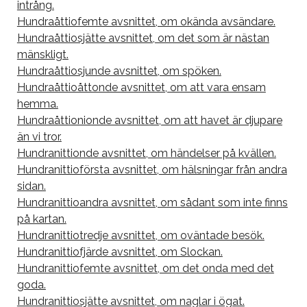
intrång.
Hundraåttiofemte avsnittet, om okända avsändare.
Hundraåttiosjätte avsnittet, om det som är nästan
mänskligt.
Hundraåttiosjunde avsnittet, om spöken.
Hundraåttioåttonde avsnittet, om att vara ensam
hemma.
Hundraåttionionde avsnittet, om att havet är djupare
än vi tror.
Hundranittionde avsnittet, om händelser på kvällen.
Hundranittioförsta avsnittet, om hälsningar från andra
sidan.
Hundranittioandra avsnittet, om sådant som inte finns
på kartan.
Hundranittiotredje avsnittet, om oväntade besök.
Hundranittiofjärde avsnittet, om Slockan.
Hundranittiofemte avsnittet, om det onda med det
goda.
Hundranittiosjätte avsnittet, om naglar i ögat.