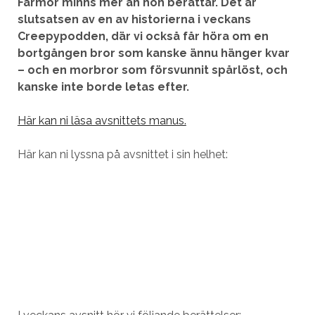
Farmor minns mer än hon berättar. Det är
slutsatsen av en av historierna i veckans
Creepypodden, där vi också får höra om en
bortgången bror som kanske ännu hänger kvar
– och en morbror som försvunnit spårlöst, och
kanske inte borde letas efter.
Här kan ni läsa avsnittets manus.
Här kan ni lyssna på avsnittet i sin helhet: