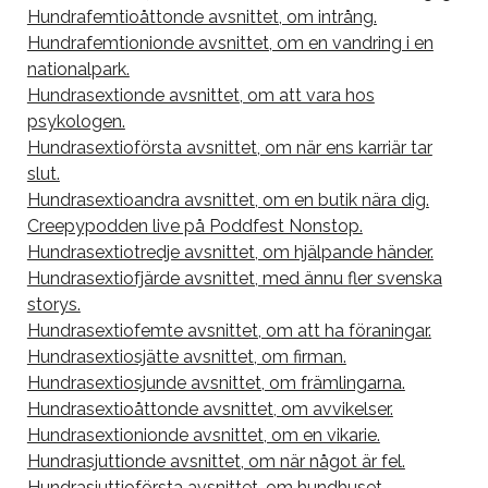
Hundrafemtioåttonde avsnittet, om intrång.
Hundrafemtionionde avsnittet, om en vandring i en
nationalpark.
Hundrasextionde avsnittet, om att vara hos
psykologen.
Hundrasextioförsta avsnittet, om när ens karriär tar
slut.
Hundrasextioandra avsnittet, om en butik nära dig.
Creepypodden live på Poddfest Nonstop.
Hundrasextiotredje avsnittet, om hjälpande händer.
Hundrasextiofjärde avsnittet, med ännu fler svenska
storys.
Hundrasextiofemte avsnittet, om att ha föraningar.
Hundrasextiosjätte avsnittet, om firman.
Hundrasextiosjunde avsnittet, om främlingarna.
Hundrasextioåttonde avsnittet, om avvikelser.
Hundrasextionionde avsnittet, om en vikarie.
Hundrasjuttionde avsnittet, om när något är fel.
Hundrasjuttioförsta avsnittet, om hundhuset.