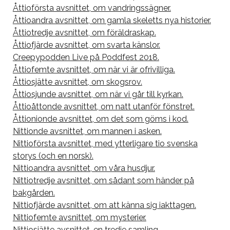
Åttioförsta avsnittet, om vandringssägner.
Åttioandra avsnittet, om gamla skeletts nya historier.
Åttiotredje avsnittet, om föräldraskap.
Åttiofjärde avsnittet, om svarta känslor.
Creepypodden Live på Poddfest 2018.
Åttiofemte avsnittet, om när vi är ofrivilliga.
Åttiosjätte avsnittet, om skogsrov.
Åttiosjunde avsnittet, om när vi går till kyrkan.
Åttioåttonde avsnittet, om natt utanför fönstret.
Åttionionde avsnittet, om det som göms i kod.
Nittionde avsnittet, om mannen i asken.
Nittioförsta avsnittet, med ytterligare tio svenska
storys (och en norsk).
Nittioandra avsnittet, om våra husdjur.
Nittiotredje avsnittet, om sådant som händer på
bakgården.
Nittiofjärde avsnittet, om att känna sig iakttagen.
Nittiofemte avsnittet, om mysterier.
Nittiosjätte avsnittet, en tredje samling