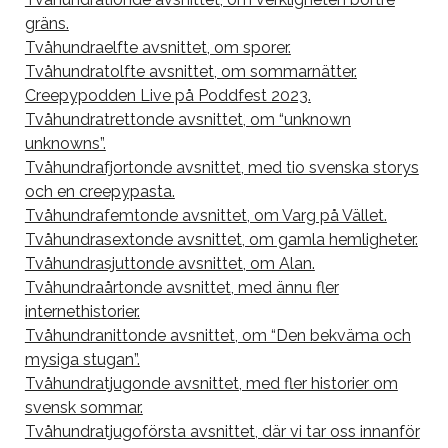
gräns.
Tvåhundraelfte avsnittet, om sporer.
Tvåhundratolfte avsnittet, om sommarnätter.
Creepypodden Live på Poddfest 2023.
Tvåhundratrettonde avsnittet, om “unknown
unknowns”.
Tvåhundrafjortonde avsnittet, med tio svenska storys
och en creepypasta.
Tvåhundrafemtonde avsnittet, om Varg på Vället.
Tvåhundrasextonde avsnittet, om gamla hemligheter.
Tvåhundrasjuttonde avsnittet, om Alan.
Tvåhundraårtonde avsnittet, med ännu fler
internethistorier.
Tvåhundranittonde avsnittet, om “Den bekväma och
mysiga stugan”.
Tvåhundratjugonde avsnittet, med fler historier om
svensk sommar.
Tvåhundratjugoförsta avsnittet, där vi tar oss innanför