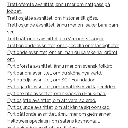
Trettiofemte avsnittet, ännu mer om nattpass på
jobbet.
Trettiosjätte avsnittet, om historier till sjöss.
Trettiosjunde avsnittet, ännu mer om saker bara barn
ser.
Trettioåttonde avsnittet, om Vermonts skogar.
Trettionionde avsnittet, om speciella omständigheter.
Fyrtionde avsnittet, om en man du kanske har drömt
om.
Fyrtioförsta avsnittet, ännu mer om svensk folktro.
Fyrtioandra avsnittet, om du sköna nya värld.
Fyrtiotredje avsnittet, om SCP Foundation.
Fyrtiofjärde avsnittet, om berättelser vid lägerelden.
Fyrtiofemte avsnittet, om skräcken i Haukimaa.
Fyrtiosjätte avsnittet, om att vara isolerad.
Fyrtiosjunde avsnittet, om att känna sig oönskad.
Fyrtioåttonde avsnittet, ännu mer om getmannen.
Halloweenspecialen, om satans kosmonaut.
Fyrtionionde avsnittet, om Skåne.