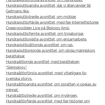
Hundrasjuttioandra avsnittet, där vi återvänder till
Getmans rike.
Hundrasjuttiotredje avsnittet, om möbler.
Hundrasjuttiofjärde avsnittet, med fler internethistorier.
Creepypodden Live på Biskops Arnö.
Hundrasjuttiofemte avsnittet, om trojaborgar.
Hundrasjuttiosjätte avsnittet, om ensamarbete.
Hundrasjuttioåttonde avsnittet, om ras.
Hundrasjuttionionde avsnittet, om döda människors
berättelser.
Hundraåttionde avsnittet, med berättelsen
“Skinnskrov”.
Hundraåttioförsta avsnittet, med ytterligare tio
svenska storys.
Hundraåttioandra avsnittet, om spratten vi spelas av
minnet.
Hundraåttiotredje avsnittet, om mylingen.
Hundraåttiofjärde avsnittet, med fler historier om