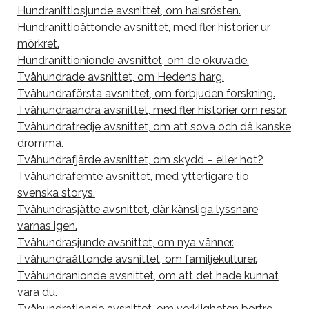
Hundranittiosjunde avsnittet, om halsrösten.
Hundranittioåttonde avsnittet, med fler historier ur
mörkret.
Hundranittionionde avsnittet, om de okuvade.
Tvåhundrade avsnittet, om Hedens harg.
Tvåhundraförsta avsnittet, om förbjuden forskning.
Tvåhundraandra avsnittet, med fler historier om resor.
Tvåhundratredje avsnittet, om att sova och då kanske
drömma.
Tvåhundrafjärde avsnittet, om skydd – eller hot?
Tvåhundrafemte avsnittet, med ytterligare tio
svenska storys.
Tvåhundrasjätte avsnittet, där känsliga lyssnare
varnas igen.
Tvåhundrasjunde avsnittet, om nya vänner.
Tvåhundraåttonde avsnittet, om familjekulturer.
Tvåhundranionde avsnittet, om att det hade kunnat
vara du.
Tvåhundrationde avsnittet, om verkligheten bortre