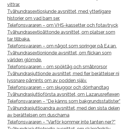
vittrar.
Tvåhundrasextiosjunde avsnittet, med ytterligare
historier om vad barn ser.
Telefonsvararen – om VHS-kassetter och fotavtryck
Tvåhundrasextioåttonde avsnittet, om platser som
tar tillbaka.
Telefonsvararen – om något som springer på E4:an.
Tvåhundrasextionionde avsnittet, om flickan som
världen glömde.
Telefonsvararen – om spöktåg och småbrorsor
Tvåhundrasjuttionde avsnittet, med fler berättelser ni
lyssnare påmints om av podden själv.
Telefonsvararen – om skuggor och dörrhandtag
Tvåhundrasjuttioförsta avsnittet, om Lazarusreflexen
Telefonsvararen – “De känns som bakgrundsstatister”
Tvåhundrasjuttioandra avsnittet, med den sista delen
av berättelsen om duscharna
Telefonsvararen – “Varför kommer inte tanten ner?”
Tvåhundrasjuttiotredje avsnittet, om skärgårdsliv