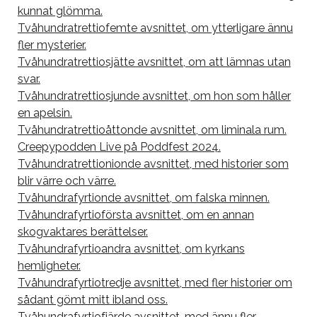
kunnat glömma.
Tvåhundratrettiofemte avsnittet, om ytterligare ännu
fler mysterier.
Tvåhundratrettiosjätte avsnittet, om att lämnas utan
svar.
Tvåhundratrettiosjunde avsnittet, om hon som håller
en apelsin.
Tvåhundratrettioåttonde avsnittet, om liminala rum.
Creepypodden Live på Poddfest 2024.
Tvåhundratrettionionde avsnittet, med historier som
blir värre och värre.
Tvåhundrafyrtionde avsnittet, om falska minnen.
Tvåhundrafyrtioförsta avsnittet, om en annan
skogvaktares berättelser.
Tvåhundrafyrtioandra avsnittet, om kyrkans
hemligheter.
Tvåhundrafyrtiotredje avsnittet, med fler historier om
sådant gömt mitt ibland oss.
Tvåhundrafyrtiofjärde avsnittet, med ännu fler