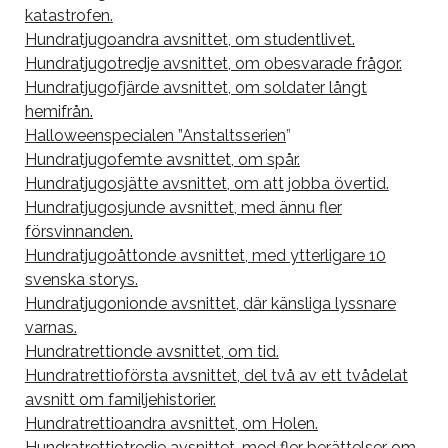
katastrofen.
Hundratjugoandra avsnittet, om studentlivet.
Hundratjugotredje avsnittet, om obesvarade frågor.
Hundratjugofjärde avsnittet, om soldater långt
hemifrån.
Halloweenspecialen ”Anstaltsserien
”
Hundratjugofemte avsnittet, om spår.
Hundratjugosjätte avsnittet, om att jobba övertid.
Hundratjugosjunde avsnittet, med ännu fler
försvinnanden.
Hundratjugoåttonde avsnittet, med ytterligare 10
svenska storys.
Hundratjugonionde avsnittet, där känsliga lyssnare
varnas.
Hundratrettionde avsnittet, om tid.
Hundratrettioförsta avsnittet, del två av ett tvådelat
avsnitt om familjehistorier.
Hundratrettioandra avsnittet, om Holen.
Hundratrettiotredje avsnittet, med fler berättelser om