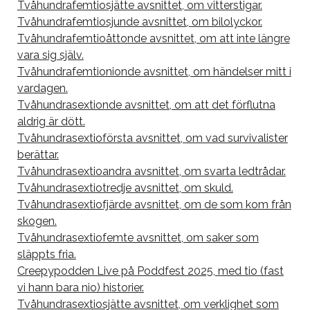
Tvåhundrafemtiosjätte avsnittet, om vitterstigar.
Tvåhundrafemtiosjunde avsnittet, om bilolyckor.
Tvåhundrafemtioåttonde avsnittet, om att inte längre
vara sig själv.
Tvåhundrafemtionionde avsnittet, om händelser mitt i
vardagen.
Tvåhundrasextionde avsnittet, om att det förflutna
aldrig är dött.
Tvåhundrasextioförsta avsnittet, om vad survivalister
berättar.
Tvåhundrasextioandra avsnittet, om svarta ledtrådar.
Tvåhundrasextiotredje avsnittet, om skuld.
Tvåhundrasextiofjärde avsnittet, om de som kom från
skogen.
Tvåhundrasextiofemte avsnittet, om saker som
släppts fria.
Creepypodden Live på Poddfest 2025, med tio (fast
vi hann bara nio) historier.
Tvåhundrasextiosjätte avsnittet, om verklighet som