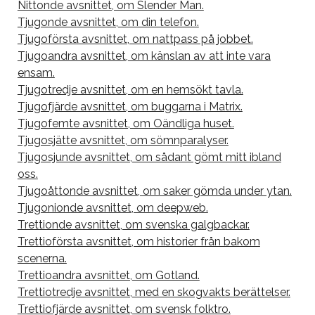
Nittonde avsnittet, om Slender Man.
Tjugonde avsnittet, om din telefon.
Tjugoförsta avsnittet, om nattpass på jobbet.
Tjugoandra avsnittet, om känslan av att inte vara
ensam.
Tjugotredje avsnittet, om en hemsökt tavla.
Tjugofjärde avsnittet, om buggarna i Matrix.
Tjugofemte avsnittet, om Oändliga huset.
Tjugosjätte avsnittet, om sömnparalyser.
Tjugosjunde avsnittet, om sådant gömt mitt ibland
oss.
Tjugoåttonde avsnittet, om saker gömda under ytan.
Tjugonionde avsnittet, om deepweb.
Trettionde avsnittet, om svenska galgbackar.
Trettioförsta avsnittet, om historier från bakom
scenerna.
Trettioandra avsnittet, om Gotland.
Trettiotredje avsnittet, med en skogvakts berättelser.
Trettiofjärde avsnittet, om svensk folktro.