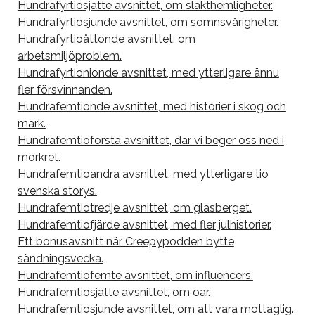
Hundrafyrtiosjätte avsnittet, om släkthemligheter.
Hundrafyrtiosjunde avsnittet, om sömnsvårigheter.
Hundrafyrtioåttonde avsnittet, om
arbetsmiljöproblem.
Hundrafyrtionionde avsnittet, med ytterligare ännu
fler försvinnanden.
Hundrafemtionde avsnittet, med historier i skog och
mark.
Hundrafemtioförsta avsnittet, där vi beger oss ned i
mörkret.
Hundrafemtioandra avsnittet, med ytterligare tio
svenska storys.
Hundrafemtiotredje avsnittet, om glasberget.
Hundrafemtiofjärde avsnittet, med fler julhistorier.
Ett bonusavsnitt när Creepypodden bytte
sändningsvecka.
Hundrafemtiofemte avsnittet, om influencers.
Hundrafemtiosjätte avsnittet, om öar.
Hundrafemtiosjunde avsnittet, om att vara mottaglig.