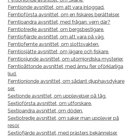
Femtionde avsnittet, om att vara inloggad.
Femtioförsta avsnittet, om en fiskares berättelser.
Femtioandra avsnittet, med frågan: vem där?
Femtiotredje avsnittet, om bergsbestigare.
Femtiofjärde avsnittet, om att vara på väg.
Femtiofemte avsnittet, om slottsvakten.
Femtiosjätte avsnittet, om jägare och fiskare.
Femtiosjunde avsnittet, om utomjordiska mysterier.
Femtioåttonde avsnittet, med ännu fler oförklarliga
ljud.
Femtionionde avsnittet, om sådant djuphavsdykare
ser.
Sextionde avsnittet, om upplevelser på tåg.
Sextioförsta avsnittet, om utforskare.
Sextioandra avsnittet, om döden.
Sextiotredje avsnittet, om saker man upplever på
resor.
Sextiofjärde avsnittet, med prästers bekännelser.