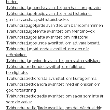
huden.
Tvåhundratjugoandra avsnittet, om han som grävde.
Tvåhundratjugotredje avsnittet, med historier ur
gamla svenska spökhistorieböcker.
Tvåhundratjugofjärde avsnittet, om barndomsminnen.
Tvåhundratjugofemte avsnittet, om Mentanovox.
Tvåhundratjugosjätte avsnittet, om imitatörer.
Tvåhundratjugosjunde avsnittet, om att vara besatt.
Tvåhundratjugoåttonde avsnittet, om den där
drömkåken.
Tvåhundratjugonionde avsnittet, om slutna sällskap.
Tvåhundratrettionde avsnittet, om folktrons
hemligheter.
Tvåhundratrettioförsta avsnittet, om kurragömma.
Tvåhundratrettioandra avsnittet, med en önskan om
god fortsättning.
Tvåhundratrettiotredje avsnittet, om saker som inte är
som de verkar.
Tvåhundratrettiofjärde avsnittet, om det där du aldrig