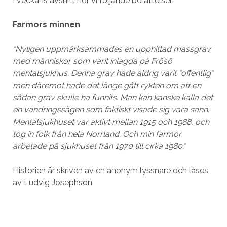
I veckans avsnitt hör vi följande berättelser:
Farmors minnen
“Nyligen uppmärksammades en upphittad massgrav
med människor som varit inlagda på Frösö
mentalsjukhus. Denna grav hade aldrig varit “offentlig”
men däremot hade det länge gått rykten om att en
sådan grav skulle ha funnits. Man kan kanske kalla det
en vandringssägen som faktiskt visade sig vara sann.
Mentalsjukhuset var aktivt mellan 1915 och 1988, och
tog in folk från hela Norrland. Och min farmor
arbetade på sjukhuset från 1970 till cirka 1980.”
Historien är skriven av en anonym lyssnare och läses
av Ludvig Josephson.