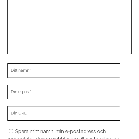
Ditt
namn
Din
e-
post
Din
webbplats
URL
Spara mitt namn, min e-postadress och
webbplats i denna webbläsare till nästa gång jag