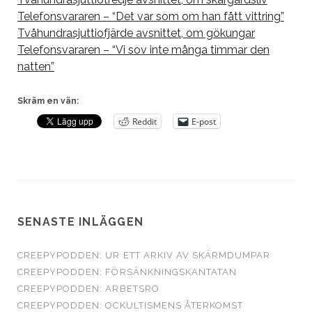
Telefonsvararen – “Det var som om han fått vittring”
Tvåhundrasjuttiofjärde avsnittet, om gökungar
Telefonsvararen – “Vi sov inte många timmar den
natten”
Skräm en vän:
Reddit
E-post
SENASTE INLÄGGEN
CREEPYPODDEN: UR ETT ARKIV AV SKÄRMDUMPAR
CREEPYPODDEN: FÖRSÄNKNINGSKANTATAN
CREEPYPODDEN: ARBETSRO
CREEPYPODDEN: OCKULTISMENS ÅTERKOMST