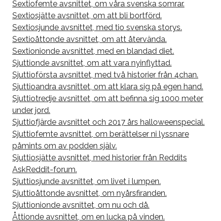
Sextiofemte avsnittet, om våra svenska somrar.
Sextiosjätte avsnittet, om att bli bortförd.
Sextiosjunde avsnittet, med tio svenska storys.
Sextioåttonde avsnittet, om att återvända.
Sextionionde avsnittet, med en blandad diet.
Sjuttionde avsnittet, om att vara nyinflyttad.
Sjuttioförsta avsnittet, med två historier från 4chan.
Sjuttioandra avsnittet, om att klara sig på egen hand.
Sjuttiotredje avsnittet, om att befinna sig 1000 meter
under jord.
Sjuttiofjärde avsnittet och 2017 års halloweenspecial.
Sjuttiofemte avsnittet, om berättelser ni lyssnare
påmints om av podden själv.
Sjuttiosjätte avsnittet, med historier från Reddits
AskReddit-forum.
Sjuttiosjunde avsnittet, om livet i lumpen.
Sjuttioåttonde avsnittet, om nyårsfiranden.
Sjuttionionde avsnittet, om nu och då.
Åttionde avsnittet, om en lucka på vinden.