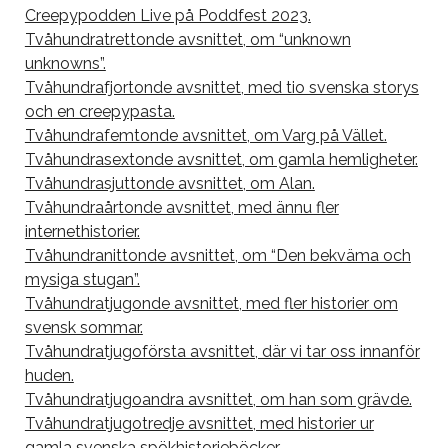
Creepypodden Live på Poddfest 2023.
Tvåhundratrettonde avsnittet, om “unknown
unknowns”.
Tvåhundrafjortonde avsnittet, med tio svenska storys
och en creepypasta.
Tvåhundrafemtonde avsnittet, om Varg på Vället.
Tvåhundrasextonde avsnittet, om gamla hemligheter.
Tvåhundrasjuttonde avsnittet, om Alan.
Tvåhundraårtonde avsnittet, med ännu fler
internethistorier.
Tvåhundranittonde avsnittet, om “Den bekväma och
mysiga stugan”.
Tvåhundratjugonde avsnittet, med fler historier om
svensk sommar.
Tvåhundratjugoförsta avsnittet, där vi tar oss innanför
huden.
Tvåhundratjugoandra avsnittet, om han som grävde.
Tvåhundratjugotredje avsnittet, med historier ur
gamla svenska spökhistorieböcker.