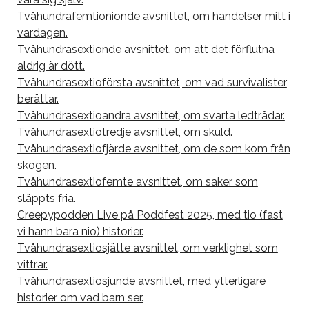
Tvåhundrafemtionionde avsnittet, om händelser mitt i
vardagen.
Tvåhundrasextionde avsnittet, om att det förflutna
aldrig är dött.
Tvåhundrasextioförsta avsnittet, om vad survivalister
berättar.
Tvåhundrasextioandra avsnittet, om svarta ledtrådar.
Tvåhundrasextiotredje avsnittet, om skuld.
Tvåhundrasextiofjärde avsnittet, om de som kom från
skogen.
Tvåhundrasextiofemte avsnittet, om saker som
släppts fria.
Creepypodden Live på Poddfest 2025, med tio (fast
vi hann bara nio) historier.
Tvåhundrasextiosjätte avsnittet, om verklighet som
vittrar.
Tvåhundrasextiosjunde avsnittet, med ytterligare
historier om vad barn ser.