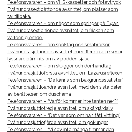
Telefonsvararen – om VHS-kassetter och fotavtryck
Tvåhundrasextioåttonde avsnittet, om platser som
tar tillbaka.
Telefonsvararen – om något som springer på E4:an.
Tvåhundrasextionionde avsnittet, om flickan som
världen glömde.
Telefonsvararen – om spöktåg och småbrorsor
Tvåhundrasjuttionde avsnittet, med fler berättelser ni
lyssnare påmints om av podden själv.
Telefonsvararen – om skuggor och dörrhandtag
Tvåhundrasjuttioförsta avsnittet, om Lazarusreflexen
Telefonsvararen – “De känns som bakgrundsstatister”
Tvåhundrasjuttioandra avsnittet, med den sista delen
av berättelsen om duscharna
Telefonsvararen – “Varför kommer inte tanten ner?”
Tvåhundrasjuttiotredje avsnittet, om skärgårdsliv
Telefonsvararen – “Det var som om han fått vittring”
Tvåhundrasjuttiofjärde avsnittet, om gökungar
Telefonsvararen – “Vi sov inte många timmar den