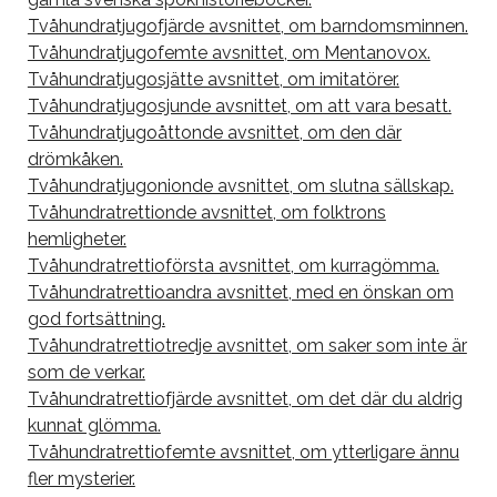
Tvåhundratjugofjärde avsnittet, om barndomsminnen.
Tvåhundratjugofemte avsnittet, om Mentanovox.
Tvåhundratjugosjätte avsnittet, om imitatörer.
Tvåhundratjugosjunde avsnittet, om att vara besatt.
Tvåhundratjugoåttonde avsnittet, om den där
drömkåken.
Tvåhundratjugonionde avsnittet, om slutna sällskap.
Tvåhundratrettionde avsnittet, om folktrons
hemligheter.
Tvåhundratrettioförsta avsnittet, om kurragömma.
Tvåhundratrettioandra avsnittet, med en önskan om
god fortsättning.
Tvåhundratrettiotredje avsnittet, om saker som inte är
som de verkar.
Tvåhundratrettiofjärde avsnittet, om det där du aldrig
kunnat glömma.
Tvåhundratrettiofemte avsnittet, om ytterligare ännu
fler mysterier.