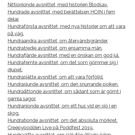
Nittionionde avsnittet, med historien Blodsav.
Hundrade avsnittet, med berättelsen HOIN i fem
delar.
Hundraförsta avsnittet, med nya historier om att vara
på väg.
Hundraandra avsnittet, om återvändsgränder.
Hundratredje avsnittet, om ensamma män.
Hundrafjärde avsnittet, med en önskan om god jul.
Hundrafemte avsnittet, om det som gömmer sig i
djupet.
Hundrasjätte avsnittet, om att vara förföljd.
Hundrasjunde avsnittet, om den snurrande pojken.
Hundraåttonde avsnittet, om sådant som är gömt i
gamla sagor.
Hundranionde avsnittet, om ett hus vid en sjö i en
skog.
Hundrationde avsnittet, om det absoluta mörkret.
Creepypodden Live på Poddfest 2019.
Hundraelfte avsnittet, om självförvållade öden.