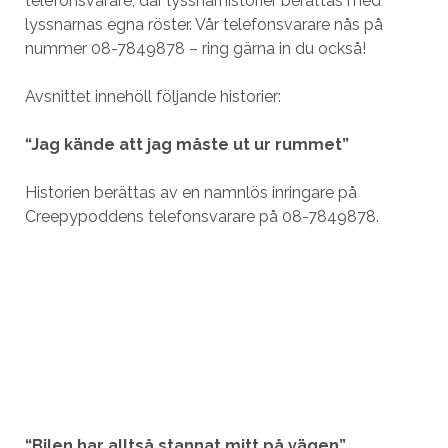
telefonsvarare, där lyssnarhistorier berättas med
lyssnarnas egna röster. Vår telefonsvarare nås på
nummer 08-7849878 – ring gärna in du också!
Avsnittet innehöll följande historier:
“Jag kände att jag måste ut ur rummet”
Historien berättas av en namnlös inringare på
Creepypoddens telefonsvarare på 08-7849878.
“Bilen har alltså stannat mitt på vägen”