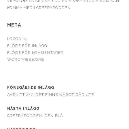
VILMA
OM
SÅ SKRIVER DU EN SPÖKHISTORIA SOM KAN
KOMMA MED I CREEPYPODDEN
META
LOGGA IN
FLÖDE FÖR INLÄGG
FLÖDE FÖR KOMMENTARER
WORDPRESS.ORG
FÖREGÅENDE INLÄGG
AVSNITT 277: DET FINNS NÅGOT DÄR UTE
NÄSTA INLÄGG
CREEPYPODDEN: DEN BLÅ