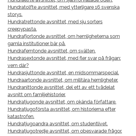
Hundratolfte avsnittet, med ytterligare 16 svenska
storys.
Hundratrettonde avsnittet, med sju sorters
creepypasta.
Hundrafjortonde avsnittet, om hemligheterna som
gamla institutioner bär på.
Hundrafemtonde avsnittet, om svälten.
Hundrasextonde avsnittet, med fler svar på frågan:
vem där?
Hundrasjuttonde avsnittet, en midsommarspecial.
Hundraartonde avsnittet, om militära hemligheter.
Hundranittonde avsnittet, del ett av ett tvådelat
avsnitt om familjehistorier.
Hundratjugonde avsnittet, om okända författare.
Hundratjugoförsta avsnittet, om historierna efter
katastrofen.
Hundratjugoandra avsnittet, om studentlivet.
Hundratjugotredje avsnittet, om obesvarade frågor.