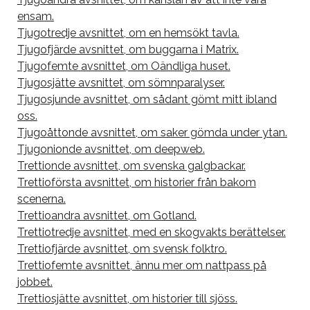
ensam.
Tjugotredje avsnittet, om en hemsökt tavla.
Tjugofjärde avsnittet, om buggarna i Matrix.
Tjugofemte avsnittet, om Oändliga huset.
Tjugosjätte avsnittet, om sömnparalyser.
Tjugosjunde avsnittet, om sådant gömt mitt ibland
oss.
Tjugoåttonde avsnittet, om saker gömda under ytan.
Tjugonionde avsnittet, om deepweb.
Trettionde avsnittet, om svenska galgbackar.
Trettioförsta avsnittet, om historier från bakom
scenerna.
Trettioandra avsnittet, om Gotland.
Trettiotredje avsnittet, med en skogvakts berättelser.
Trettiofjärde avsnittet, om svensk folktro.
Trettiofemte avsnittet, ännu mer om nattpass på
jobbet.
Trettiosjätte avsnittet, om historier till sjöss.