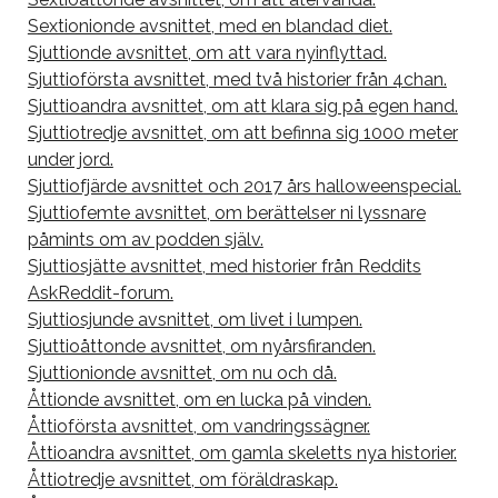
Sextionionde avsnittet, med en blandad diet.
Sjuttionde avsnittet, om att vara nyinflyttad.
Sjuttioförsta avsnittet, med två historier från 4chan.
Sjuttioandra avsnittet, om att klara sig på egen hand.
Sjuttiotredje avsnittet, om att befinna sig 1000 meter
under jord.
Sjuttiofjärde avsnittet och 2017 års halloweenspecial.
Sjuttiofemte avsnittet, om berättelser ni lyssnare
påmints om av podden själv.
Sjuttiosjätte avsnittet, med historier från Reddits
AskReddit-forum.
Sjuttiosjunde avsnittet, om livet i lumpen.
Sjuttioåttonde avsnittet, om nyårsfiranden.
Sjuttionionde avsnittet, om nu och då.
Åttionde avsnittet, om en lucka på vinden.
Åttioförsta avsnittet, om vandringssägner.
Åttioandra avsnittet, om gamla skeletts nya historier.
Åttiotredje avsnittet, om föräldraskap.