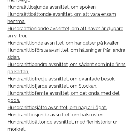
Hundraåttiosjunde avsnittet, om spöken.
Hundraåttioåttonde avsnittet, om att vara ensam
hemma.
Hundraåttionionde avsnittet, om att havet är djupare
än vi tror.
Hundranittionde avsnittet, om händelser på kvällen.
Hundranittioförsta avsnittet, om hälsningar från andra
sidan.
Hundranittioandra avsnittet, om sådant som inte finns
på kartan.
Hundranittiotredje avsnittet, om oväntade besök.
Hundranittiofjärde avsnittet, om Slockan.
Hundranittiofemte avsnittet, om det onda med det
goda.
Hundranittiosjätte avsnittet, om naglar i ögat.
Hundranittiosjunde avsnittet, om halsrösten.
Hundranittioåttonde avsnittet, med fler historier ur
mörkret.