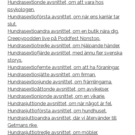
Hundrasextionde avsnittet, om att vara hos
psykologen.
Hundrasextioförsta avsnittet, om när ens karriär tar
slut.
Hundrasextioandra avsnittet, om en butik nära dig.
Creepypodden live på Poddfest Nonstop.
Hundrasextiotredje avsnittet, om hjälpande händer.
Hundrasextiofjärde avsnittet, med ännu fler svenska
storys.
Hundrasextiofemte avsnittet, om att ha föraningar.
Hundrasextiosjätte avsnittet, om firman.
Hundrasextiosjunde avsnittet, om främlingarna.
Hundrasextioåttonde avsnittet, om avvikelser.
Hundrasextionionde avsnittet, om en vikarie.
Hundrasjuttionde avsnittet, om när något är fel.
Hundrasjuttioförsta avsnittet, om hundhuset.
Hundrasjuttioandra avsnittet, där vi återvänder till
Getmans rike.
Hundrasjuttiotredje avsnittet, om möbler.