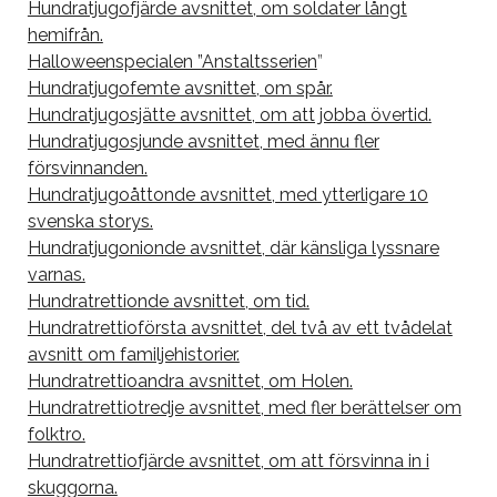
Hundratjugofjärde avsnittet, om soldater långt
hemifrån.
Halloweenspecialen ”Anstaltsserien
”
Hundratjugofemte avsnittet, om spår.
Hundratjugosjätte avsnittet, om att jobba övertid.
Hundratjugosjunde avsnittet, med ännu fler
försvinnanden.
Hundratjugoåttonde avsnittet, med ytterligare 10
svenska storys.
Hundratjugonionde avsnittet, där känsliga lyssnare
varnas.
Hundratrettionde avsnittet, om tid.
Hundratrettioförsta avsnittet, del två av ett tvådelat
avsnitt om familjehistorier.
Hundratrettioandra avsnittet, om Holen.
Hundratrettiotredje avsnittet, med fler berättelser om
folktro.
Hundratrettiofjärde avsnittet, om att försvinna in i
skuggorna.