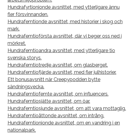
Hundrafyrtionionde avsnittet, med ytterligare ännu
fler försvinnanden.
Hundrafemtionde avsnittet, med historier i skog och
mark.
Hundrafemtioförsta avsnittet, där vi beger oss ned i
mörkret.
Hundrafemtioandra avsnittet, med ytterligare tio
svenska storys.
Hundrafemtiotredje avsnittet, om glasberget.
Hundrafemtiofjärde avsnittet, med fler julhistorier.
Ett bonusavsnitt när Creepypodden bytte
sändningsvecka.
Hundrafemtiofemte avsnittet, om influencers.
Hundrafemtiosjätte avsnittet, om öar.
Hundrafemtiosjunde avsnittet, om att vara mottaglig.
Hundrafemtioåttonde avsnittet, om intrång.
Hundrafemtionionde avsnittet, om en vandring i en
nationalpark.