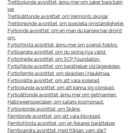
Trettiosjunde avsnittet, ännu mer om saker bara barn
ser.
Trettioåttonde avsnittet, om Vermonts skogar.
Trettionionde avsnittet, om speciella omständigheter.
Fyrtionde avsnittet, om en man du kanske har drömt
om.
Fyrtioförsta avsnittet, ännu mer om svensk folktro.
Fyrtioandra avsnittet, om du sköna nya värld.
Fyrtiotredje avsnittet, om SCP Foundation.
Fyrtiofjärde avsnittet, om berättelser vid lägerelden.
Fyrtiofemte avsnittet, om skräcken i Haukimaa.
Fyrtiosjätte avsnittet, om att vara isolerad.
Fyrtiosjunde avsnittet, om att känna sig oönskad.
Fyrtioåttonde avsnittet, ännu mer om getmannen.
Halloweenspecialen, om satans kosmonaut.
Fyrtionionde avsnittet, om Skåne.
Femtionde avsnittet, om att vara inloggad.
Femtioförsta avsnittet, om en fiskares berättelser.
Femtioandra avsnittet, med frågan: vem där?