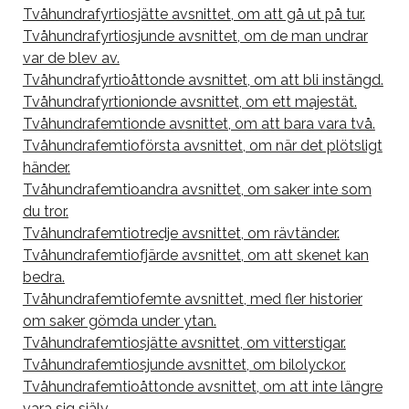
Tvåhundrafyrtiosjätte avsnittet, om att gå ut på tur.
Tvåhundrafyrtiosjunde avsnittet, om de man undrar
var de blev av.
Tvåhundrafyrtioåttonde avsnittet, om att bli instängd.
Tvåhundrafyrtionionde avsnittet, om ett majestät.
Tvåhundrafemtionde avsnittet, om att bara vara två.
Tvåhundrafemtioförsta avsnittet, om när det plötsligt
händer.
Tvåhundrafemtioandra avsnittet, om saker inte som
du tror.
Tvåhundrafemtiotredje avsnittet, om rävtänder.
Tvåhundrafemtiofjärde avsnittet, om att skenet kan
bedra.
Tvåhundrafemtiofemte avsnittet, med fler historier
om saker gömda under ytan.
Tvåhundrafemtiosjätte avsnittet, om vitterstigar.
Tvåhundrafemtiosjunde avsnittet, om bilolyckor.
Tvåhundrafemtioåttonde avsnittet, om att inte längre
vara sig själv.