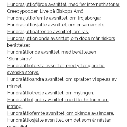
Hundrasjuttiofjärde avsnittet, med fler internethistorier.
Creepypodden Live på Biskops Arnö.
Hundrasjuttiofemte avsnittet, om trojaborgar.
Hundrasjuttiosjätte avsnittet, om ensamarbete.
Hundrasjuttioåttonde avsnittet, om ras.
Hundrasjuttionionde avsnittet, om döda människors
berättelser.
Hundraåttionde avsnittet, med berättelsen
“Skinnskrov”.
Hundraåttioförsta avsnittet, med ytterligare tio
svenska storys.
Hundraåttioandra avsnittet, om spratten vi spelas av
minnet.
Hundraåttiotredje avsnittet, om mylingen.
Hundraåttiofjärde avsnittet, med fler historier om
intrång.
Hundraåttiofemte avsnittet, om okända avsändare.
Hundraåttiosjätte avsnittet, om det som är nästan
mänskligt.