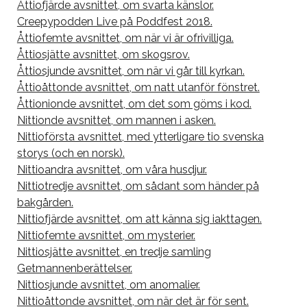
Åttiofjärde avsnittet, om svarta känslor.
Creepypodden Live på Poddfest 2018.
Åttiofemte avsnittet, om när vi är ofrivilliga.
Åttiosjätte avsnittet, om skogsrov.
Åttiosjunde avsnittet, om när vi går till kyrkan.
Åttioåttonde avsnittet, om natt utanför fönstret.
Åttionionde avsnittet, om det som göms i kod.
Nittionde avsnittet, om mannen i asken.
Nittioförsta avsnittet, med ytterligare tio svenska
storys (och en norsk).
Nittioandra avsnittet, om våra husdjur.
Nittiotredje avsnittet, om sådant som händer på
bakgården.
Nittiofjärde avsnittet, om att känna sig iakttagen.
Nittiofemte avsnittet, om mysterier.
Nittiosjätte avsnittet, en tredje samling
Getmannenberättelser.
Nittiosjunde avsnittet, om anomalier.
Nittioåttonde avsnittet, om när det är för sent.