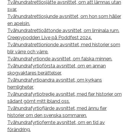
Tvåhundratrettiosjätte avsnittet, om att lämnas utan
svar.
Tvåhundratrettiosjunde avsnittet, om hon som håller
en apelsin.
Tvåhundratrettioåttonde avsnittet, om liminala rum.
Creepypodden Live på Poddfest 2024.
Tvåhundratrettionionde avsnittet, med historier som
blir värre och värre.
Tvåhundrafyrtionde avsnittet, om falska minnen.
Tvåhundrafyrtioförsta avsnittet, om en annan
skogvaktares berättelser.
Tvåhundrafyrtioandra avsnittet, om kyrkans
hemligheter.
Tvåhundrafyrtiotredje avsnittet, med fler historier om
sådant gömt mitt ibland oss.
Tvåhundrafyrtiofjärde avsnittet, med ännu fler
historier om den svenska sommaren.
Tvåhundrafyrtiofemte avsnittet, om en tid av
förändring.